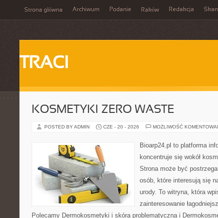
Archiwum
Podanie
Redakcja
Skan
Strona główna
Raków
TRACI
KOSMETYKI ZERO WASTE
POSTED BY ADMIN
CZE - 20 - 2026
MOŻLIWOŚĆ KOMENTOWA
Bioarp24.pl to platforma in
koncentruje się wokół kos
Strona może być postrzegan
osób, które interesują się 
urody. To witryna, która wp
zainteresowanie łagodniejs
Polecamy Dermokosmetyki i skóra problematyczna i Dermokosmet