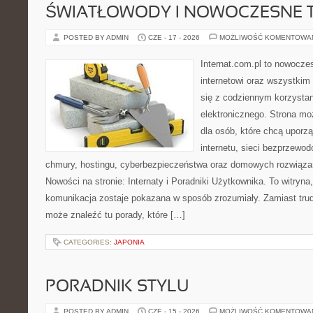
ŚWIATŁOWODY I NOWOCZESNE 
POSTED BY ADMIN
CZE - 17 - 2026
MOŻLIWOŚĆ KOMENTOWA
Internat.com.pl to nowocze
internetowi oraz wszystkim
się z codziennym korzysta
elektronicznego. Strona m
dla osób, które chcą uporz
internetu, sieci bezprzewo
chmury, hostingu, cyberbezpieczeństwa oraz domowych rozwiąza
Nowości na stronie: Internaty i Poradniki Użytkownika. To witry
komunikacja zostaje pokazana w sposób zrozumiały. Zamiast trudn
może znaleźć tu porady, które […]
CATEGORIES:
JAPONIA
PORADNIK STYLU
POSTED BY ADMIN
CZE - 15 - 2026
MOŻLIWOŚĆ KOMENTOWA