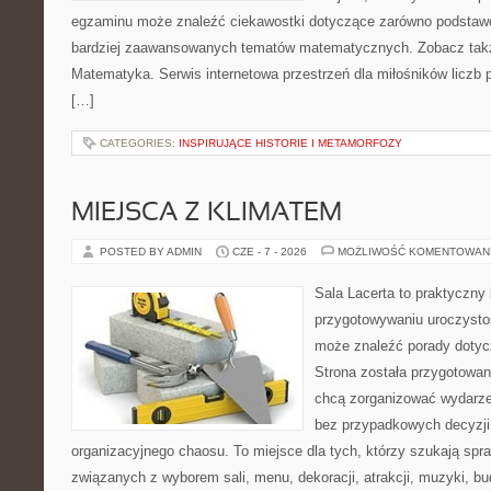
egzaminu może znaleźć ciekawostki dotyczące zarówno podstawo
bardziej zaawansowanych tematów matematycznych. Zobacz takż
Matematyka. Serwis internetowa przestrzeń dla miłośników liczb
[…]
CATEGORIES:
INSPIRUJĄCE HISTORIE I METAMORFOZY
MIEJSCA Z KLIMATEM
POSTED BY ADMIN
CZE - 7 - 2026
MOŻLIWOŚĆ KOMENTOWAN
Sala Lacerta to praktyczny
przygotowywaniu uroczystoś
może znaleźć porady dotyc
Strona została przygotowan
chcą zorganizować wydarze
bez przypadkowych decyzji,
organizacyjnego chaosu. To miejsce dla tych, którzy szukają s
związanych z wyborem sali, menu, dekoracji, atrakcji, muzyki, b