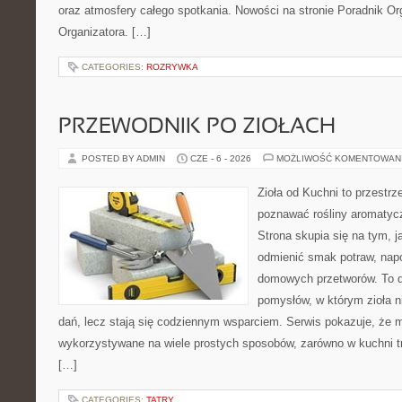
oraz atmosfery całego spotkania. Nowości na stronie Poradnik Org
Organizatora. […]
CATEGORIES:
ROZRYWKA
PRZEWODNIK PO ZIOŁACH
POSTED BY ADMIN
CZE - 6 - 2026
MOŻLIWOŚĆ KOMENTOWAN
Zioła od Kuchni to przestrz
poznawać rośliny aromatyc
Strona skupia się na tym, 
odmienić smak potraw, napo
domowych przetworów. To 
pomysłów, w którym zioła n
dań, lecz stają się codziennym wsparciem. Serwis pokazuje, że 
wykorzystywane na wiele prostych sposobów, zarówno w kuchni tra
[…]
CATEGORIES:
TATRY