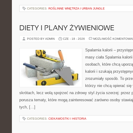
CATEGORIES:
ROŚLINNE WNĘTRZA I URBAN JUNGLE
DIETY I PLANY ŻYWIENIOWE
POSTED BY ADMIN
CZE - 18 - 2026
MOŻLIWOŚĆ KOMENTOWA
Spalarnia kalorii – przystę
masy ciała Spalarnia kalori
osobach, które chcą uporz
kalorii i szukają przystępn
zrozumiały sposób. To przes
którzy nie chcą opierać się
skrótach, lecz wolą spojrzeć na zdrowy styl życia szerzej: przez
porusza tematy, które mogą zainteresować zarówno osoby stawiają
tych, […]
CATEGORIES:
CIEKAWOSTKI I HISTORIA