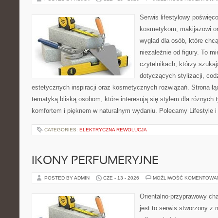
Serwis lifestylowy poświęcon
kosmetykom, makijażowi or
wygląd dla osób, które chc
niezależnie od figury. To m
czytelnikach, którzy szuka
dotyczących stylizacji, cod
estetycznych inspiracji oraz kosmetycznych rozwiązań. Strona ł
tematyką bliską osobom, które interesują się stylem dla różnych 
komfortem i pięknem w naturalnym wydaniu. Polecamy Lifestyle i
CATEGORIES:
ELEKTRYCZNA REWOLUCJA
IKONY PERFUMERYJNE
POSTED BY ADMIN
CZE - 13 - 2026
MOŻLIWOŚĆ KOMENTOWA
Orientalno-przyprawowy char
jest to serwis stworzony z 