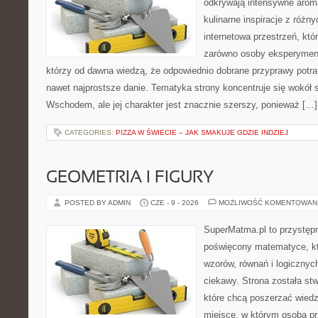
odkrywają intensywne aroma
kulinarne inspiracje z różny
internetowa przestrzeń, kt
zarówno osoby eksperymentu
którzy od dawna wiedzą, że odpowiednio dobrane przyprawy potraf
nawet najprostsze danie. Tematyka strony koncentruje się wokół
Wschodem, ale jej charakter jest znacznie szerszy, ponieważ […]
CATEGORIES:
PIZZA W ŚWIECIE – JAK SMAKUJE GDZIE INDZIEJ
GEOMETRIA I FIGURY
POSTED BY ADMIN
CZE - 9 - 2026
MOŻLIWOŚĆ KOMENTOWAN
SuperMatma.pl to przystępn
poświęcony matematyce, któ
wzorów, równań i logicznyc
ciekawy. Strona została st
które chcą poszerzać wied
miejsce, w którym osoba pr