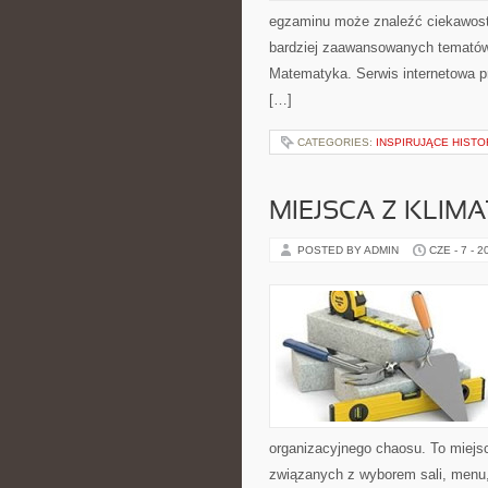
egzaminu może znaleźć ciekawost
bardziej zaawansowanych tematów
Matematyka. Serwis internetowa pr
[…]
CATEGORIES:
INSPIRUJĄCE HISTO
MIEJSCA Z KLIM
POSTED BY ADMIN
CZE - 7 - 2
organizacyjnego chaosu. To miejs
związanych z wyborem sali, menu, 