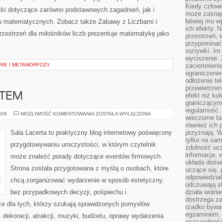
Kiedy człow
ki dotyczące zarówno podstawowych zagadnień, jak i
może zasnąć 
łatwiej mu 
 matematycznych. Zobacz także Zabawy z Liczbami i
ich efekty.
zestrzeń dla miłośników liczb prezentuje matematykę jako
przestrzeń, 
przypominać
rozrywki. Im
wyciszenie.
RIE I METAMORFOZY
zaciemnienie
ograniczenie
odłożenie te
przewietrzen
ATEM
efekt niż ko
graniczącym 
regularność.
MIEJSCA
026
MOŻLIWOŚĆ KOMENTOWANIA
ZOSTAŁA WYŁĄCZONA
wieczorne ta
Z
KLIMATEM
również ich 
Sala Lacerta to praktyczny blog internetowy poświęcony
przyznają. W
tylko na sam
przygotowywaniu uroczystości, w którym czytelnik
zdolność uc
informacje, 
może znaleźć porady dotyczące eventów firmowych.
układa dośw
Strona została przygotowana z myślą o osobach, które
uczące się, 
odpowiedzia
chcą zorganizować wydarzenie w sposób estetyczny,
odczuwają s
bez przypadkowych decyzji, pośpiechu i
działa wolnie
dostrzega za
ce dla tych, którzy szukają sprawdzonych pomysłów
rzadko bywa
egzaminem, 
dekoracji, atrakcji, muzyki, budżetu, oprawy wydarzenia
oszczędność