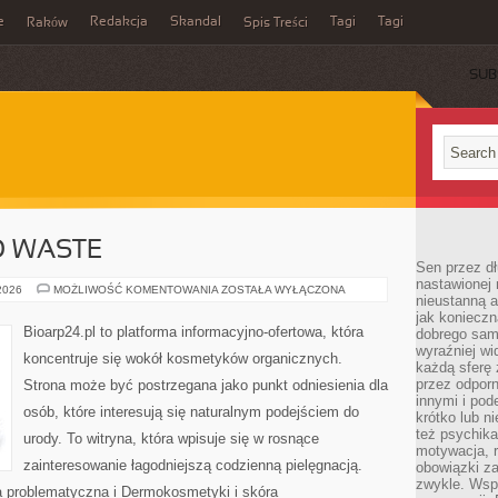
e
Redakcja
Skandal
Tagi
Tagi
Raków
Spis Treści
SUB
O WASTE
Sen przez dł
nastawionej 
KOSMETYKI
 2026
MOŻLIWOŚĆ KOMENTOWANIA
ZOSTAŁA WYŁĄCZONA
nieustanną a
ZERO
WASTE
jak konieczn
Bioarp24.pl to platforma informacyjno-ofertowa, która
dobrego sam
wyraźniej wi
koncentruje się wokół kosmetyków organicznych.
każdą sferę 
przez odporn
Strona może być postrzegana jako punkt odniesienia dla
innymi i pod
osób, które interesują się naturalnym podejściem do
krótko lub ni
też psychika
urody. To witryna, która wpisuje się w rosnące
motywacja, r
zainteresowanie łagodniejszą codzienną pielęgnacją.
obowiązki za
zwykle. Wspó
 problematyczna i Dermokosmetyki i skóra