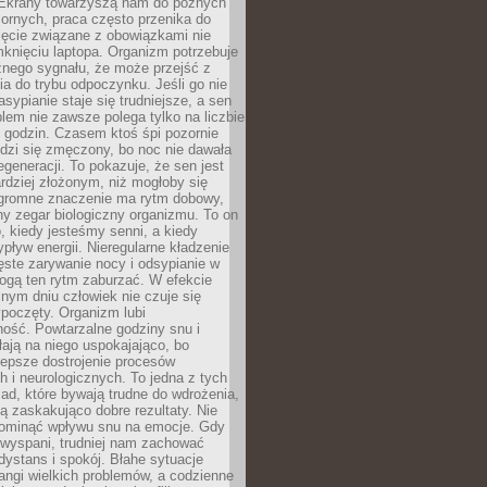
. Ekrany towarzyszą nam do późnych
ornych, praca często przenika do
ięcie związane z obowiązkami nie
knięciu laptopa. Organizm potrzebuje
źnego sygnału, że może przejść z
nia do trybu odpoczynku. Jeśli go nie
asypianie staje się trudniejsze, a sen
blem nie zawsze polega tylko na liczbie
 godzin. Czasem ktoś śpi pozornie
udzi się zmęczony, bo noc nie dawała
egeneracji. To pokazuje, że sen jest
dziej złożonym, niż mogłoby się
romne znaczenie ma rytm dobowy,
lny zegar biologiczny organizmu. To on
, kiedy jesteśmy senni, a kiedy
pływ energii. Nieregularne kładzenie
ęste zarywanie nocy i odsypianie w
gą ten rytm zaburzać. W efekcie
nym dniu człowiek nie czuje się
poczęty. Organizm lubi
ość. Powtarzalne godziny snu i
łają na niego uspokajająco, bo
lepsze dostrojenie procesów
 i neurologicznych. To jedna z tych
ad, które bywają trudne do wdrożenia,
ą zaskakująco dobre rezultaty. Nie
ominąć wpływu snu na emocje. Gdy
ewyspani, trudniej nam zachować
 dystans i spokój. Błahe sytuacje
rangi wielkich problemów, a codzienne