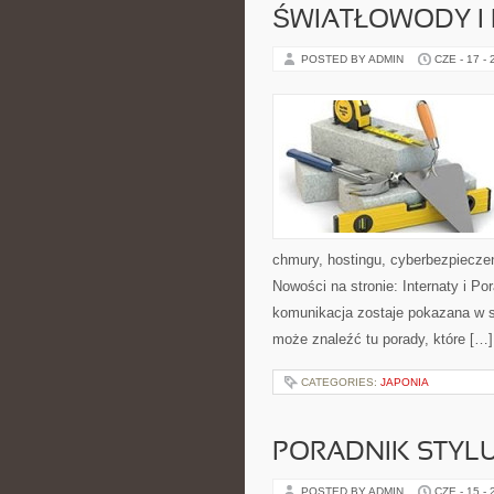
ŚWIATŁOWODY I
POSTED BY ADMIN
CZE - 17 -
chmury, hostingu, cyberbezpiecz
Nowości na stronie: Internaty i P
komunikacja zostaje pokazana w sp
może znaleźć tu porady, które […]
CATEGORIES:
JAPONIA
PORADNIK STYL
POSTED BY ADMIN
CZE - 15 -