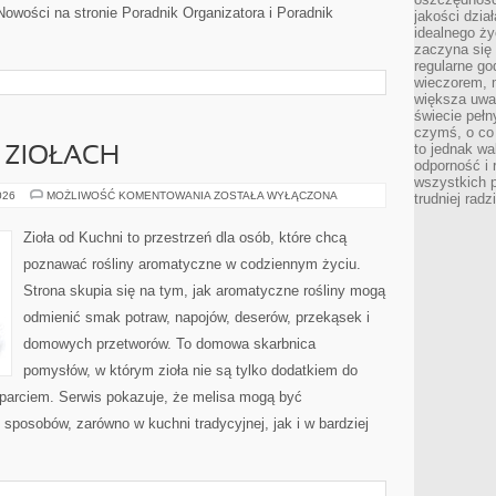
Nowości na stronie Poradnik Organizatora i Poradnik
jakości dzia
idealnego ży
zaczyna się 
regularne go
wieczorem, m
większa uwa
świecie peł
czymś, o co 
to jednak wa
 ZIOŁACH
odporność i
wszystkich p
PRZEWODNIK
026
MOŻLIWOŚĆ KOMENTOWANIA
ZOSTAŁA WYŁĄCZONA
trudniej rad
PO
ZIOŁACH
Zioła od Kuchni to przestrzeń dla osób, które chcą
poznawać rośliny aromatyczne w codziennym życiu.
Strona skupia się na tym, jak aromatyczne rośliny mogą
odmienić smak potraw, napojów, deserów, przekąsek i
domowych przetworów. To domowa skarbnica
pomysłów, w którym zioła nie są tylko dodatkiem do
sparciem. Serwis pokazuje, że melisa mogą być
sposobów, zarówno w kuchni tradycyjnej, jak i w bardziej