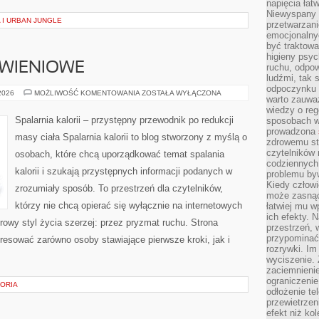
napięcia łatw
Niewyspany 
 I URBAN JUNGLE
przetwarzan
emocjonalny
być traktowa
higieny psyc
YWIENIOWE
ruchu, odpow
ludźmi, tak
odpoczynku 
DIETY
 2026
MOŻLIWOŚĆ KOMENTOWANIA
ZOSTAŁA WYŁĄCZONA
warto zauwa
I
PLANY
wiedzy o reg
ŻYWIENIOWE
Spalarnia kalorii – przystępny przewodnik po redukcji
sposobach wy
prowadzona
masy ciała Spalarnia kalorii to blog stworzony z myślą o
zdrowemu sty
czytelników
osobach, które chcą uporządkować temat spalania
codziennyc
kalorii i szukają przystępnych informacji podanych w
problemu by
Kiedy człow
zrozumiały sposób. To przestrzeń dla czytelników,
może zasnąć 
którzy nie chcą opierać się wyłącznie na internetowych
łatwiej mu 
ich efekty.
rowy styl życia szerzej: przez pryzmat ruchu. Strona
przestrzeń, 
przypominać
resować zarówno osoby stawiające pierwsze kroki, jak i
rozrywki. Im
wyciszenie.
zaciemnienie
ograniczenie
TORIA
odłożenie te
przewietrzen
efekt niż ko