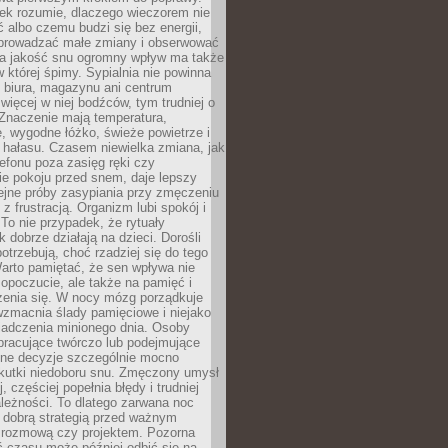
iek rozumie, dlaczego wieczorem nie
albo czemu budzi się bez energii,
wprowadzać małe zmiany i obserwować
 Na jakość snu ogromny wpływ ma także
w której śpimy. Sypialnia nie powinna
 biura, magazynu ani centrum
 więcej w niej bodźców, tym trudniej o
 Znaczenie mają temperatura,
, wygodne łóżko, świeże powietrze i
 hałasu. Czasem niewielka zmiana, jak
lefonu poza zasięg ręki czy
ie pokoju przed snem, daje lepszy
lejne próby zasypiania przy zmęczeniu
z frustracją. Organizm lubi spokój i
 To nie przypadek, że rytuały
k dobrze działają na dzieci. Dorośli
potrzebują, choć rzadziej się do tego
arto pamiętać, że sen wpływa nie
opoczucie, ale także na pamięć i
zenia się. W nocy mózg porządkuje
wzmacnia ślady pamięciowe i niejako
iadczenia minionego dnia. Osoby
pracujące twórczo lub podejmujące
lne decyzje szczególnie mocno
kutki niedoboru snu. Zmęczony umysł
j, częściej popełnia błędy i trudniej
leżności. To dlatego zarwana noc
 dobrą strategią przed ważnym
rozmową czy projektem. Pozorna
 czasu może później odbić się na