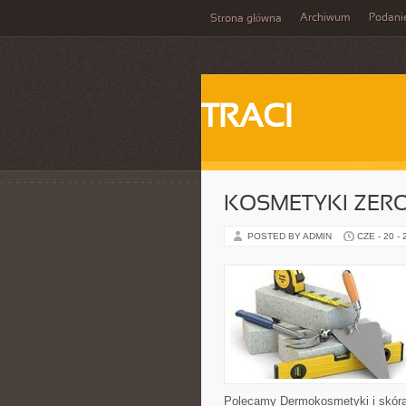
Archiwum
Podani
Strona główna
TRACI
KOSMETYKI ZER
POSTED BY ADMIN
CZE - 20 -
Polecamy Dermokosmetyki i skóra