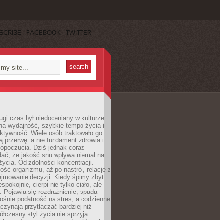
SCRIBE
FACEBOOK
TWITTER
ugi czas był niedoceniany w kulturze
na wydajność, szybkie tempo życia i
ktywność. Wiele osób traktowało go
ą przerwę, a nie fundament zdrowia i
opoczucia. Dziś jednak coraz
dać, że jakość snu wpływa niemal na
życia. Od zdolności koncentracji,
ość organizmu, aż po nastrój, relacje z
ejmowanie decyzji. Kiedy śpimy zbyt
espokojnie, cierpi nie tylko ciało, ale
. Pojawia się rozdrażnienie, spada
ośnie podatność na stres, a codzienne
czynają przytłaczać bardziej niż
łczesny styl życia nie sprzyja