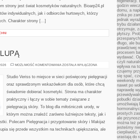
regeneracji
godzin wiecz
 strony jest świat kosmetyków naturalnych. Bioarp24.pl
domu, a nap
ów indywidualnych, jak i odbiorców hurtowych, którzy
znika po zam
jednak wyra
ych. Charakter strony […]
trybu działa
otrzymuje, z
CHNI
płytszy. Pro
przespanych
długo, ale b
prawdziwej r
procesem bar
 LUPĄ
wydawać. Og
czyli natura
KOSMETYKI
 2026
MOŻLIWOŚĆ KOMENTOWANIA
ZOSTAŁA WYŁĄCZONA
wpływa na to
POD
czujemy przy
LUPĄ
się spać, cz
Studio Veriss to miejsce w sieci poświęcony pielęgnacji
weekendy mo
oraz sprawdzonym wskazówkom dla osób, które chcą
nawet po wol
naprawdę wy
świadomie dobierać kosmetyki. Strona ma charakter
przewidywaln
praktyczny i łączy w sobie tematy związane z
pobudki dzia
umożliwiają 
pielęgnacją skóry. To blog dla miłośniczek urody, w
hormonalnych
prostych zas
którym można znaleźć zarówno luźniejsze teksty, jak i
ale przynosz
stki. Polecam Pielęgnacja i przygotowanie skóry i Makijaż
można też p
jesteśmy ni
upia się przede wszystkim na technikach upiększania, ale
cierpliwość,
urastają do 