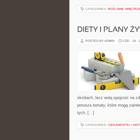
CATEGORIES:
ROŚLINNE WNĘTRZA
DIETY I PLANY Ż
POSTED BY ADMIN
CZE - 18 -
skrótach, lecz wolą spojrzeć na zd
porusza tematy, które mogą zainte
tych, […]
CATEGORIES:
CIEKAWOSTKI I HIS