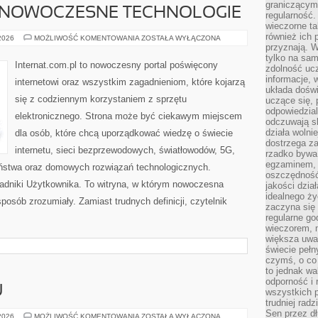
graniczącym 
 NOWOCZESNE TECHNOLOGIE
regularność.
wieczorne ta
również ich 
ŚWIATŁOWODY
 2026
MOŻLIWOŚĆ KOMENTOWANIA
ZOSTAŁA WYŁĄCZONA
I
przyznają. W
NOWOCZESNE
tylko na sam
TECHNOLOGIE
Internat.com.pl to nowoczesny portal poświęcony
zdolność uc
informacje, 
internetowi oraz wszystkim zagadnieniom, które kojarzą
układa dośw
się z codziennym korzystaniem z sprzętu
uczące się, 
odpowiedzia
elektronicznego. Strona może być ciekawym miejscem
odczuwają s
działa wolnie
dla osób, które chcą uporządkować wiedzę o świecie
dostrzega za
internetu, sieci bezprzewodowych, światłowodów, 5G,
rzadko bywa
egzaminem, 
eństwa oraz domowych rozwiązań technologicznych.
oszczędność
oradniki Użytkownika. To witryna, w którym nowoczesna
jakości dzia
idealnego ży
osób zrozumiały. Zamiast trudnych definicji, czytelnik
zaczyna się 
regularne go
wieczorem, m
większa uwa
świecie peł
czymś, o co 
to jednak wa
odporność i
U
wszystkich p
trudniej rad
Sen przez dł
PORADNIK
 2026
MOŻLIWOŚĆ KOMENTOWANIA
ZOSTAŁA WYŁĄCZONA