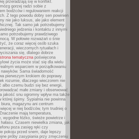
iej przeradzają się w konflikt.
mózg gorzej radzi sobie z
iem bodźców i regulowaniem reakcji
ch. Z tego powodu dobry sen powinien
ny nie jako luksus, ale jako element
hicznej. Tak samo jak potrzebujemy
iedniego jedzenia i kontaktu z innymi
 samo potrzebujemy prawdziwego
nocą. W połowie rozważań o śnie
żyć, że coraz więcej osób szuka
eneracji, wieczornych rytuałach i
ciszania się, dlatego dobrze
strona tematyczna
poświęcona
lowi życia może stać się dla wielu
 realnym wsparciem w porządkowaniu
h nawyków. Sama świadomość
wa pierwszym krokiem do poprawy.
iek rozumie, dlaczego wieczorem nie
albo czemu budzi się bez energii,
wprowadzać małe zmiany i obserwować
 Na jakość snu ogromny wpływ ma także
w której śpimy. Sypialnia nie powinna
 biura, magazynu ani centrum
 więcej w niej bodźców, tym trudniej o
 Znaczenie mają temperatura,
, wygodne łóżko, świeże powietrze i
 hałasu. Czasem niewielka zmiana, jak
lefonu poza zasięg ręki czy
ie pokoju przed snem, daje lepszy
lejne próby zasypiania przy zmęczeniu