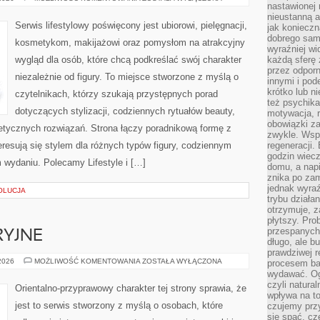
nastawionej 
STYLU
nieustanną a
Serwis lifestylowy poświęcony jest ubiorowi, pielęgnacji,
jak konieczn
dobrego sam
kosmetykom, makijażowi oraz pomysłom na atrakcyjny
wyraźniej wi
wygląd dla osób, które chcą podkreślać swój charakter
każdą sferę 
przez odporn
niezależnie od figury. To miejsce stworzone z myślą o
innymi i pod
krótko lub ni
czytelnikach, którzy szukają przystępnych porad
też psychika
dotyczących stylizacji, codziennych rytuałów beauty,
motywacja, r
obowiązki za
metycznych rozwiązań. Strona łączy poradnikową formę z
zwykle. Wspó
eresują się stylem dla różnych typów figury, codziennym
regeneracji
godzin wiecz
 wydaniu. Polecamy Lifestyle i […]
domu, a nap
znika po zam
jednak wyra
OLUCJA
trybu działa
otrzymuje, z
płytszy. Pro
przespanych
RYJNE
długo, ale b
prawdziwej r
IKONY
 2026
MOŻLIWOŚĆ KOMENTOWANIA
ZOSTAŁA WYŁĄCZONA
procesem bar
PERFUMERYJNE
wydawać. Og
czyli natura
Orientalno-przyprawowy charakter tej strony sprawia, że
wpływa na to
jest to serwis stworzony z myślą o osobach, które
czujemy przy
się spać, cz