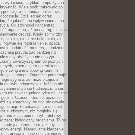
na wydajność, szybkie tempo życia i
ktywność. Wiele osób traktowało go
ą przerwę, a nie fundament zdrowia i
opoczucia. Dziś jednak coraz
dać, że jakość snu wpływa niemal na
życia. Od zdolności koncentracji,
ość organizmu, aż po nastrój, relacje z
ejmowanie decyzji. Kiedy śpimy zbyt
espokojnie, cierpi nie tylko ciało, ale
. Pojawia się rozdrażnienie, spada
ośnie podatność na stres, a codzienne
czynają przytłaczać bardziej niż
łczesny styl życia nie sprzyja
. Ekrany towarzyszą nam do późnych
ornych, praca często przenika do
ięcie związane z obowiązkami nie
knięciu laptopa. Organizm potrzebuje
źnego sygnału, że może przejść z
nia do trybu odpoczynku. Jeśli go nie
asypianie staje się trudniejsze, a sen
blem nie zawsze polega tylko na liczbie
 godzin. Czasem ktoś śpi pozornie
udzi się zmęczony, bo noc nie dawała
egeneracji. To pokazuje, że sen jest
dziej złożonym, niż mogłoby się
romne znaczenie ma rytm dobowy,
lny zegar biologiczny organizmu. To on
, kiedy jesteśmy senni, a kiedy
pływ energii. Nieregularne kładzenie
ęste zarywanie nocy i odsypianie w