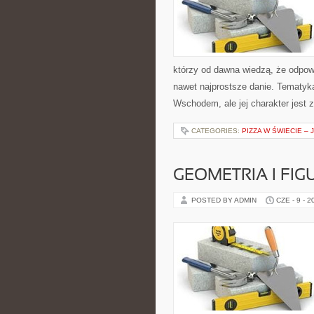
którzy od dawna wiedzą, że odpowi
nawet najprostsze danie. Tematyk
Wschodem, ale jej charakter jest 
CATEGORIES:
PIZZA W ŚWIECIE – 
GEOMETRIA I FIG
POSTED BY ADMIN
CZE - 9 - 2