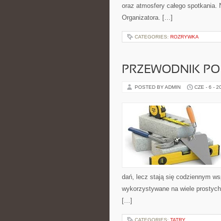
oraz atmosfery całego spotkania. 
Organizatora. […]
CATEGORIES:
ROZRYWKA
PRZEWODNIK PO
POSTED BY ADMIN
CZE - 6 - 2
dań, lecz stają się codziennym w
wykorzystywane na wiele prostych 
[…]
CATEGORIES:
TATRY