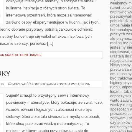
odkrywają intensywne aromaty, nieoczywiste smaki i
weekendy mo
nawet po wol
kulinarne inspiracje z różnych stron świata. To
naprawdę wy
internetowa przestrzeń, która może zainteresować
przewidywaln
pobudki dzia
zarówno osoby eksperymentujące w kuchni, jak i tych,
umożliwiają 
ednio dobrane przyprawy potrafią całkowicie odmienić
hormonalnych
prostych zas
a strony koncentruje się wokół smaków inspirowanych
ale przynosz
można też p
znacznie szerszy, ponieważ […]
jesteśmy ni
cierpliwość,
JAK SMAKUJE GDZIE INDZIEJ
urastają do 
napięcia łatw
Niewyspany 
przetwarzan
URY
emocjonalny
być traktowa
higieny psyc
GEOMETRIA
026
MOŻLIWOŚĆ KOMENTOWANIA
ZOSTAŁA WYŁĄCZONA
ruchu, odpow
I
FIGURY
ludźmi, tak
SuperMatma.pl to przystępny serwis internetowy
odpoczynku 
warto zauwa
poświęcony matematyce, który pokazuje, że świat liczb,
wiedzy o reg
sposobach wy
wzorów, równań i logicznych zależności może być
prowadzona
ciekawy. Strona została stworzona z myślą o osobach,
zdrowemu sty
czytelników
które chcą poszerzać wiedzę matematyczną. To
codziennyc
miejsce, w którym osoba przygotowująca się do
problemu by