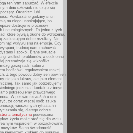
gą ten rytm zaburzać. W efekcie
nym dniu człowiek nie czuje się
poczęty. Organizm lubi
ość. Powtarzalne godziny snu i
łają na niego uspokajająco, bo
lepsze dostrojenie procesów
 i neurologicznych. To jedna z tych
ad, które bywają trudne do wdrożenia,
ą zaskakująco dobre rezultaty. Nie
ominąć wpływu snu na emocje. Gdy
ewyspani, trudniej nam zachować
 dystans i spokój. Błahe sytuacje
rangi wielkich problemów, a codzienne
iej przeradzają się w konflikt.
mózg gorzej radzi sobie z
iem bodźców i regulowaniem reakcji
ch. Z tego powodu dobry sen powinien
ny nie jako luksus, ale jako element
hicznej. Tak samo jak potrzebujemy
iedniego jedzenia i kontaktu z innymi
 samo potrzebujemy prawdziwego
nocą. W połowie rozważań o śnie
żyć, że coraz więcej osób szuka
eneracji, wieczornych rytuałach i
ciszania się, dlatego dobrze
strona tematyczna
poświęcona
lowi życia może stać się dla wielu
 realnym wsparciem w porządkowaniu
h nawyków. Sama świadomość
wa pierwszym krokiem do poprawy.