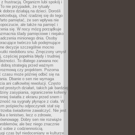
z frustracją. Organizm lubi spokój i
 To nie przypadek, że rytuały
k dobrze działają na dzieci. Dorośli
potrzebują, choć rzadziej się do tego
arto pamiętać, że sen wpływa nie
opoczucie, ale także na pamięć i
zenia się. W nocy mózg porządkuje
wzmacnia ślady pamięciowe i niejako
iadczenia minionego dnia. Osoby
pracujące twórczo lub podejmujące
lne decyzje szczególnie mocno
kutki niedoboru snu. Zmęczony umysł
j, częściej popełnia błędy i trudniej
leżności. To dlatego zarwana noc
 dobrą strategią przed ważnym
rozmową czy projektem. Pozorna
 czasu może później odbić się na
łania. Dbanie o sen nie wymaga
cia ani całkowitej rewolucji. Często
od prostych działań, takich jak bardziej
dziny zasypiania, ograniczenie kofeiny
niej światła z ekranu przed snem i
żność na sygnały płynące z ciała. W
nym pośpiechu odpoczynek stał się
trzeba świadomie zawalczyć. Nie jest
lka o lenistwo, lecz o zdrowie,
 równowagę. Dobry sen nie rozwiąże
roblemów, ale bez niego znacznie
zić sobie z codziennością.
ugi czas był niedoceniany w kulturze