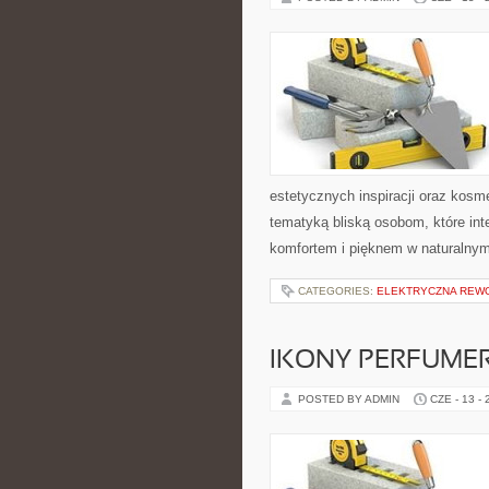
estetycznych inspiracji oraz kos
tematyką bliską osobom, które int
komfortem i pięknem w naturalnym
CATEGORIES:
ELEKTRYCZNA REW
IKONY PERFUME
POSTED BY ADMIN
CZE - 13 -