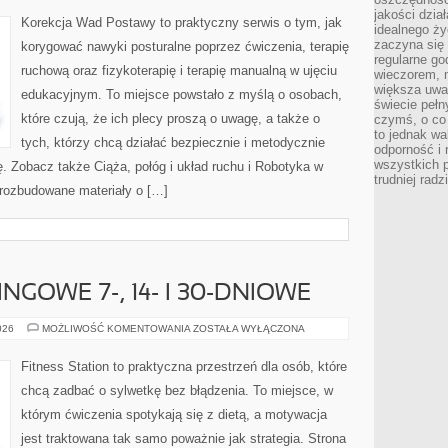
MEDYCYNIE
jakości dzia
Korekcja Wad Postawy to praktyczny serwis o tym, jak
idealnego ży
zaczyna się 
korygować nawyki posturalne poprzez ćwiczenia, terapię
regularne go
ruchową oraz fizykoterapię i terapię manualną w ujęciu
wieczorem, m
większa uwa
edukacyjnym. To miejsce powstało z myślą o osobach,
świecie peł
które czują, że ich plecy proszą o uwagę, a także o
czymś, o co 
to jednak wa
tych, którzy chcą działać bezpiecznie i metodycznie
odporność i
wszystkich p
ę. Zobacz także Ciąża, połóg i układ ruchu i Robotyka w
trudniej rad
 rozbudowane materiały o […]
GOWE 7-, 14- I 30-DNIOWE
WYZWANIA
026
MOŻLIWOŚĆ KOMENTOWANIA
ZOSTAŁA WYŁĄCZONA
TRENINGOWE
7-,
14-
Fitness Station to praktyczna przestrzeń dla osób, które
I
30-
chcą zadbać o sylwetkę bez błądzenia. To miejsce, w
DNIOWE
którym ćwiczenia spotykają się z dietą, a motywacja
jest traktowana tak samo poważnie jak strategia. Strona