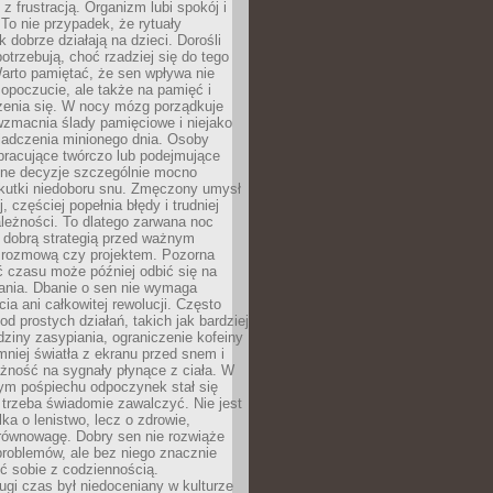
z frustracją. Organizm lubi spokój i
 To nie przypadek, że rytuały
k dobrze działają na dzieci. Dorośli
potrzebują, choć rzadziej się do tego
arto pamiętać, że sen wpływa nie
opoczucie, ale także na pamięć i
zenia się. W nocy mózg porządkuje
wzmacnia ślady pamięciowe i niejako
iadczenia minionego dnia. Osoby
pracujące twórczo lub podejmujące
lne decyzje szczególnie mocno
kutki niedoboru snu. Zmęczony umysł
j, częściej popełnia błędy i trudniej
leżności. To dlatego zarwana noc
 dobrą strategią przed ważnym
rozmową czy projektem. Pozorna
 czasu może później odbić się na
łania. Dbanie o sen nie wymaga
cia ani całkowitej rewolucji. Często
od prostych działań, takich jak bardziej
dziny zasypiania, ograniczenie kofeiny
niej światła z ekranu przed snem i
żność na sygnały płynące z ciała. W
nym pośpiechu odpoczynek stał się
trzeba świadomie zawalczyć. Nie jest
lka o lenistwo, lecz o zdrowie,
 równowagę. Dobry sen nie rozwiąże
roblemów, ale bez niego znacznie
zić sobie z codziennością.
ugi czas był niedoceniany w kulturze