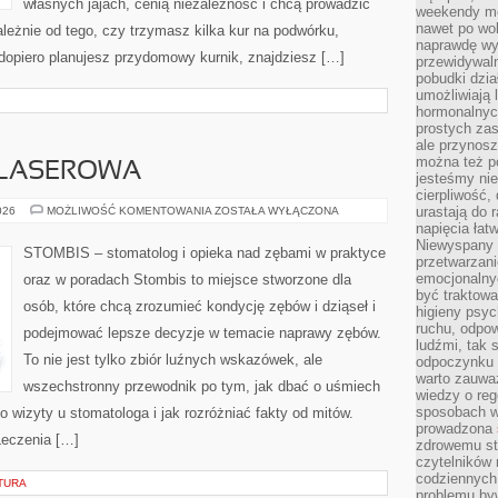
własnych jajach, cenią niezależność i chcą prowadzić
weekendy mo
nawet po wol
leżnie od tego, czy trzymasz kilka kur na podwórku,
naprawdę wy
dopiero planujesz przydomowy kurnik, znajdziesz […]
przewidywaln
pobudki dzia
umożliwiają 
hormonalnych
prostych zas
ale przynosz
można też p
 LASEROWA
jesteśmy ni
cierpliwość,
STOMATOLOGIA
urastają do 
026
MOŻLIWOŚĆ KOMENTOWANIA
ZOSTAŁA WYŁĄCZONA
LASEROWA
napięcia łatw
Niewyspany 
STOMBIS – stomatolog i opieka nad zębami w praktyce
przetwarzan
emocjonalny
oraz w poradach Stombis to miejsce stworzone dla
być traktowa
osób, które chcą zrozumieć kondycję zębów i dziąseł i
higieny psyc
ruchu, odpow
podejmować lepsze decyzje w temacie naprawy zębów.
ludźmi, tak
To nie jest tylko zbiór luźnych wskazówek, ale
odpoczynku 
warto zauwa
wszechstronny przewodnik po tym, jak dbać o uśmiech
wiedzy o reg
sposobach wy
o wizyty u stomatologa i jak rozróżniać fakty od mitów.
prowadzona
Leczenia […]
zdrowemu sty
czytelników
codziennyc
TURA
problemu by