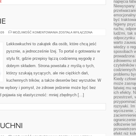
napięcia łatw
E
Niewyspany 
przetwarzan
emocjonalny
być traktowa
IE
higieny psyc
ruchu, odpow
DANIA
026
MOŻLIWOŚĆ KOMENTOWANIA
ZOSTAŁA WYŁĄCZONA
ludźmi, tak
WEGAŃSKIE
odpoczynku 
warto zauwa
Lekkowkuchni to zakątek dla osób, które chcą jeść
wiedzy o reg
pysznie, a jednocześnie lżej. To portal o gotowaniu w
sposobach wy
prowadzona
stylu fit, gdzie przepisy łączą codzienną wygodę z
zdrowemu sty
czytelników
dobrym składem. Strona powstała z myślą o tych,
codziennyc
którzy szukają sycących, ale nie ciężkich dań,
problemu by
Kiedy człow
kuchennych trików, a także deserów bez wyrzutów. W
może zasnąć 
ne wybory i pomysł, że zdrowe jedzenie może być bez
łatwiej mu 
ich efekty.
 pojawia się elastyczność: mniej zbędnych […]
przestrzeń, 
przypominać
rozrywki. Im
wyciszenie.
zaciemnienie
ograniczenie
odłożenie te
KUCHNI
przewietrzen
efekt niż ko