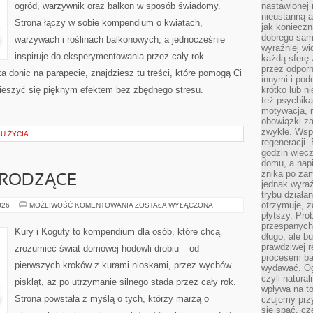
ogród, warzywnik oraz balkon w sposób świadomy.
nastawionej 
nieustanną a
Strona łączy w sobie kompendium o kwiatach,
jak konieczn
dobrego sam
warzywach i roślinach balkonowych, a jednocześnie
wyraźniej wi
inspiruje do eksperymentowania przez cały rok.
każdą sferę 
przez odporn
a donic na parapecie, znajdziesz tu treści, które pomogą Ci
innymi i pod
cieszyć się pięknym efektem bez zbędnego stresu.
krótko lub ni
też psychika
]
motywacja, r
obowiązki za
zwykle. Wspó
KU ŻYCIA
regeneracji
godzin wiecz
domu, a nap
znika po zam
BRODZĄCE
jednak wyra
trybu działa
otrzymuje, z
PTAKI
026
MOŻLIWOŚĆ KOMENTOWANIA
ZOSTAŁA WYŁĄCZONA
WODNE
płytszy. Pro
I
przespanych
BRODZĄCE
Kury i Koguty to kompendium dla osób, które chcą
długo, ale b
prawdziwej r
zrozumieć świat domowej hodowli drobiu – od
procesem bar
pierwszych kroków z kurami nioskami, przez wychów
wydawać. Og
czyli natura
piskląt, aż po utrzymanie silnego stada przez cały rok.
wpływa na to
Strona powstała z myślą o tych, którzy marzą o
czujemy przy
się spać, cz