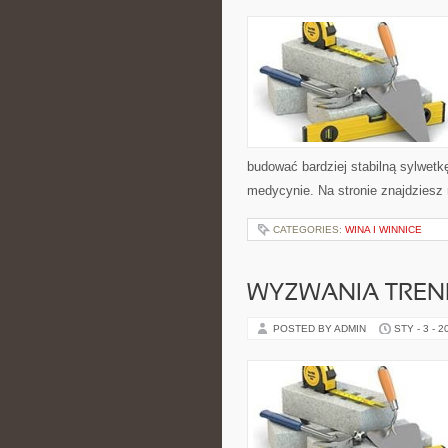
budować bardziej stabilną sylwetk
medycynie. Na stronie znajdziesz
CATEGORIES:
WINA I WINNICE
WYZWANIA TRENIN
POSTED BY ADMIN
STY - 3 - 2