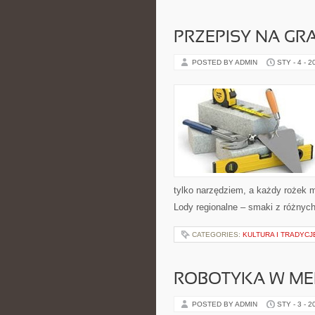
PRZEPISY NA GR
POSTED BY ADMIN
STY - 4 - 2
tylko narzędziem, a każdy rożek 
Lody regionalne – smaki z różnyc
CATEGORIES:
KULTURA I TRADYCJ
ROBOTYKA W ME
POSTED BY ADMIN
STY - 3 - 2