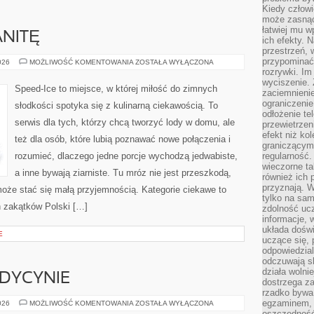
Kiedy człow
może zasnąć 
łatwiej mu 
ANITĘ
ich efekty.
przestrzeń, 
przypominać
PRZEPISY
026
MOŻLIWOŚĆ KOMENTOWANIA
ZOSTAŁA WYŁĄCZONA
NA
rozrywki. Im
GRANITĘ
wyciszenie.
Speed-Ice to miejsce, w której miłość do zimnych
zaciemnienie
ograniczenie
słodkości spotyka się z kulinarną ciekawością. To
odłożenie te
serwis dla tych, którzy chcą tworzyć lody w domu, ale
przewietrzen
efekt niż ko
też dla osób, które lubią poznawać nowe połączenia i
graniczącym 
rozumieć, dlaczego jedne porcje wychodzą jedwabiste,
regularność.
wieczorne ta
a inne bywają ziarniste. Tu mróz nie jest przeszkodą,
również ich 
przyznają. W
może stać się małą przyjemnością. Kategorie ciekawe to
tylko na sam
h zakątków Polski […]
zdolność uc
informacje, 
układa dośw
E
uczące się, 
odpowiedzia
odczuwają s
działa wolnie
DYCYNIE
dostrzega za
rzadko bywa
egzaminem, 
ROBOTYKA
026
MOŻLIWOŚĆ KOMENTOWANIA
ZOSTAŁA WYŁĄCZONA
W
oszczędność