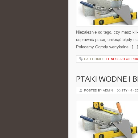
Niezależnie od tego, czy masz kilk
usprawnić pracę, uniknąć błędy i 
Polecamy Ogrody wertykalne i […
CATEGORIES:
FITNESS PO 40. RO
PTAKI WODNE I 
POSTED BY ADMIN
STY - 4 - 2