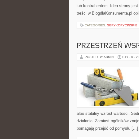
lub kontrahentem. Idea strony jes
treści w BlogdlaKonsumenta.pl opi
CATEGORIES:
SERYKORYCINSKIE
PRZESTRZEŃ WS
POSTED BY ADMIN
STY - 6 - 2
albo stabilny wzrost wartości. S
działania. Zamiast ogólników znajd
pomagają przejść od pomysłu […]