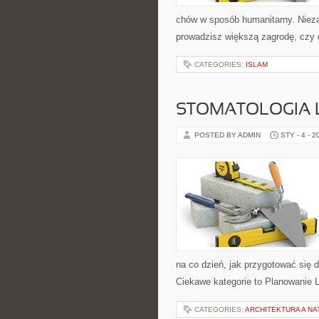
chów w sposób humanitarny. Nieza
prowadzisz większą zagrodę, czy 
CATEGORIES:
ISLAM
STOMATOLOGIA
POSTED BY ADMIN
STY - 4 - 2
na co dzień, jak przygotować się d
Ciekawe kategorie to Planowanie 
CATEGORIES:
ARCHITEKTURA A NA