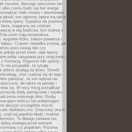
iek rozumie, dlaczego wieczorem nie
albo czemu budzi się bez energii,
wprowadzać małe zmiany i obserwować
 Na jakość snu ogromny wpływ ma także
w której śpimy. Sypialnia nie powinna
 biura, magazynu ani centrum
 więcej w niej bodźców, tym trudniej o
 Znaczenie mają temperatura,
, wygodne łóżko, świeże powietrze i
 hałasu. Czasem niewielka zmiana, jak
lefonu poza zasięg ręki czy
ie pokoju przed snem, daje lepszy
lejne próby zasypiania przy zmęczeniu
z frustracją. Organizm lubi spokój i
 To nie przypadek, że rytuały
k dobrze działają na dzieci. Dorośli
potrzebują, choć rzadziej się do tego
arto pamiętać, że sen wpływa nie
opoczucie, ale także na pamięć i
zenia się. W nocy mózg porządkuje
wzmacnia ślady pamięciowe i niejako
iadczenia minionego dnia. Osoby
pracujące twórczo lub podejmujące
lne decyzje szczególnie mocno
kutki niedoboru snu. Zmęczony umysł
j, częściej popełnia błędy i trudniej
leżności. To dlatego zarwana noc
 dobrą strategią przed ważnym
rozmową czy projektem. Pozorna
 czasu może później odbić się na