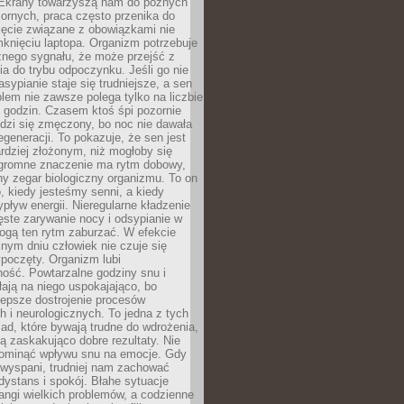
. Ekrany towarzyszą nam do późnych
ornych, praca często przenika do
ięcie związane z obowiązkami nie
knięciu laptopa. Organizm potrzebuje
źnego sygnału, że może przejść z
nia do trybu odpoczynku. Jeśli go nie
asypianie staje się trudniejsze, a sen
blem nie zawsze polega tylko na liczbie
 godzin. Czasem ktoś śpi pozornie
udzi się zmęczony, bo noc nie dawała
egeneracji. To pokazuje, że sen jest
dziej złożonym, niż mogłoby się
romne znaczenie ma rytm dobowy,
lny zegar biologiczny organizmu. To on
, kiedy jesteśmy senni, a kiedy
pływ energii. Nieregularne kładzenie
ęste zarywanie nocy i odsypianie w
gą ten rytm zaburzać. W efekcie
nym dniu człowiek nie czuje się
poczęty. Organizm lubi
ość. Powtarzalne godziny snu i
łają na niego uspokajająco, bo
lepsze dostrojenie procesów
 i neurologicznych. To jedna z tych
ad, które bywają trudne do wdrożenia,
ą zaskakująco dobre rezultaty. Nie
ominąć wpływu snu na emocje. Gdy
ewyspani, trudniej nam zachować
 dystans i spokój. Błahe sytuacje
rangi wielkich problemów, a codzienne