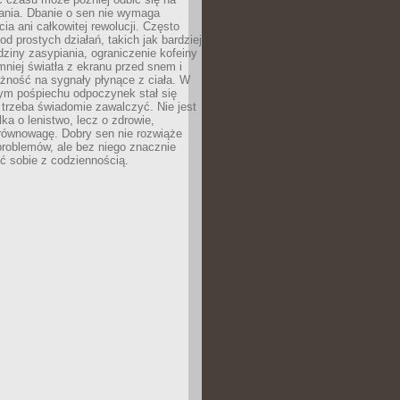
łania. Dbanie o sen nie wymaga
cia ani całkowitej rewolucji. Często
od prostych działań, takich jak bardziej
dziny zasypiania, ograniczenie kofeiny
niej światła z ekranu przed snem i
żność na sygnały płynące z ciała. W
nym pośpiechu odpoczynek stał się
trzeba świadomie zawalczyć. Nie jest
lka o lenistwo, lecz o zdrowie,
 równowagę. Dobry sen nie rozwiąże
roblemów, ale bez niego znacznie
zić sobie z codziennością.