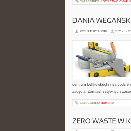
CATEGORIES:
LOTNICTWO CYWILN
DANIA WEGAŃSK
POSTED BY ADMIN
STY - 5 - 2
centrum Lekkowkuchni są codzien
zadęcia. Zamiast sztywnych zasad
CATEGORIES:
RUMUNIA
ZERO WASTE W 