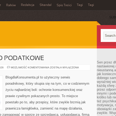
e
Redakcja
Skandal
Tagi
Tagi
Raków
Spis Treści
SUB
WO PODATKOWE
Sen przez dł
nastawionej 
PODATKI
026
MOŻLIWOŚĆ KOMENTOWANIA
ZOSTAŁA WYŁĄCZONA
nieustanną a
I
PRAWO
jak konieczn
PODATKOWE
BlogdlaKonsumenta.pl to użyteczny serwis
dobrego sam
wyraźniej wi
poradnikowy, który skupia się na tym, co w codziennym
każdą sferę 
przez odporn
życiu najbardziej boli: ochronie konsumenckiej oraz
innymi i pod
prawie cywilnym pokazanych prosto. To miejsce
krótko lub ni
też psychika
powstało po to, aby przepisy, które zwykle brzmią jak
motywacja, r
prawnicza łamigłówka, zamienić na mapę działania,
obowiązki za
zwykle. Wspó
nie zareagować w sporze ze sprzedawcą, usługodawcą, firmą