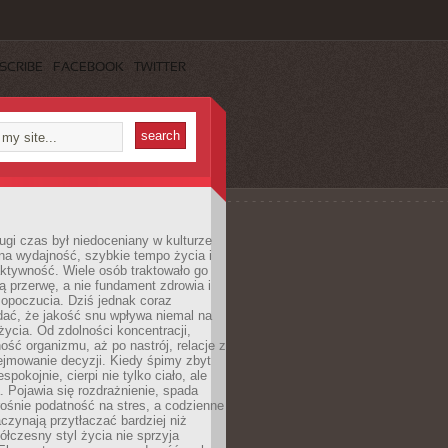
SCRIBE
FACEBOOK
TWITTER
ugi czas był niedoceniany w kulturze
na wydajność, szybkie tempo życia i
ktywność. Wiele osób traktowało go
ą przerwę, a nie fundament zdrowia i
opoczucia. Dziś jednak coraz
dać, że jakość snu wpływa niemal na
życia. Od zdolności koncentracji,
ość organizmu, aż po nastrój, relacje z
ejmowanie decyzji. Kiedy śpimy zbyt
espokojnie, cierpi nie tylko ciało, ale
. Pojawia się rozdrażnienie, spada
ośnie podatność na stres, a codzienne
czynają przytłaczać bardziej niż
łczesny styl życia nie sprzyja