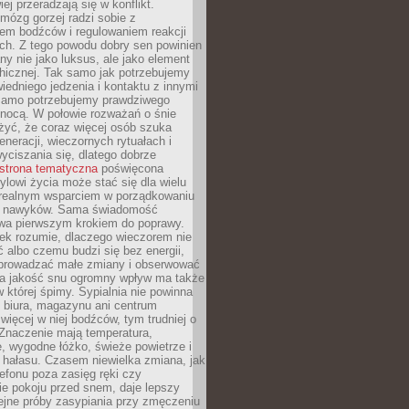
iej przeradzają się w konflikt.
mózg gorzej radzi sobie z
iem bodźców i regulowaniem reakcji
ch. Z tego powodu dobry sen powinien
ny nie jako luksus, ale jako element
hicznej. Tak samo jak potrzebujemy
iedniego jedzenia i kontaktu z innymi
 samo potrzebujemy prawdziwego
nocą. W połowie rozważań o śnie
żyć, że coraz więcej osób szuka
eneracji, wieczornych rytuałach i
ciszania się, dlatego dobrze
strona tematyczna
poświęcona
lowi życia może stać się dla wielu
 realnym wsparciem w porządkowaniu
h nawyków. Sama świadomość
wa pierwszym krokiem do poprawy.
iek rozumie, dlaczego wieczorem nie
albo czemu budzi się bez energii,
wprowadzać małe zmiany i obserwować
 Na jakość snu ogromny wpływ ma także
w której śpimy. Sypialnia nie powinna
 biura, magazynu ani centrum
 więcej w niej bodźców, tym trudniej o
 Znaczenie mają temperatura,
, wygodne łóżko, świeże powietrze i
 hałasu. Czasem niewielka zmiana, jak
lefonu poza zasięg ręki czy
ie pokoju przed snem, daje lepszy
lejne próby zasypiania przy zmęczeniu