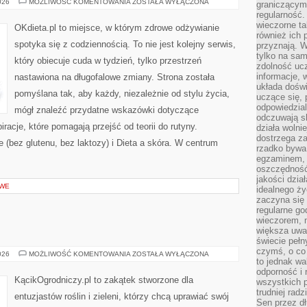
ZERO
026
MOŻLIWOŚĆ KOMENTOWANIA
ZOSTAŁA WYŁĄCZONA
graniczącym 
WASTE
regularność.
W
KUCHNI
wieczorne ta
OKdieta.pl to miejsce, w którym zdrowe odżywianie
również ich 
spotyka się z codziennością. To nie jest kolejny serwis,
przyznają. W
tylko na sam
który obiecuje cuda w tydzień, tylko przestrzeń
zdolność uc
informacje, 
nastawiona na długofalowe zmiany. Strona została
układa dośw
pomyślana tak, aby każdy, niezależnie od stylu życia,
uczące się, 
odpowiedzia
mógł znaleźć przydatne wskazówki dotyczące
odczuwają s
piracje, które pomagają przejść od teorii do rutyny.
działa wolnie
dostrzega za
 (bez glutenu, bez laktozy) i Dieta a skóra. W centrum
rzadko bywa
egzaminem, 
oszczędność
jakości dzia
OWE
idealnego ży
zaczyna się 
regularne go
wieczorem, m
większa uwa
świecie peł
czymś, o co 
NAWADNIANIE
026
MOŻLIWOŚĆ KOMENTOWANIA
ZOSTAŁA WYŁĄCZONA
to jednak wa
odporność i
KącikOgrodniczy.pl to zakątek stworzone dla
wszystkich p
trudniej rad
entuzjastów roślin i zieleni, którzy chcą uprawiać swój
Sen przez dł