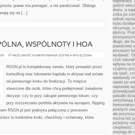
regeneracji
godzin wiecz
t prosta: prawo ma pomagać, a nie paraliżować. Dlatego
domu, a nap
erają się na […]
znika po zam
jednak wyra
trybu działa
otrzymuje, z
płytszy. Pro
przespanych
długo, ale b
PÓLNA, WSPÓLNOTY I HOA
prawdziwej r
procesem bar
wydawać. Og
PRZESTRZEŃ
026
MOŻLIWOŚĆ KOMENTOWANIA
ZOSTAŁA WYŁĄCZONA
WSPÓLNA,
czyli natura
WSPÓLNOTY
wpływa na to
I
RSGN.pl to kompleksowy serwis, który prowadzi przez
czujemy przy
HOA
się spać, cz
konsulting oraz lokowanie kapitału w aktywa real estate
weekendy mo
od pierwszego kroku do finalizacji. To miejsce
nawet po wol
naprawdę wy
stworzone dla osób, które chcą podejmować świadome
przewidywaln
decyzje: czy to przy zakupie pierwszego lokum, czy
pobudki dzia
umożliwiają 
przy rozszerzaniu portfela aktywów na wynajem, flipping
hormonalnych
prostych zas
ednem RSGN.pl jest praktyka połączona z procesem
ale przynosz
ziesz tu konkretne kroki, checklisty i schematy, które
można też p
jesteśmy ni
cierpliwość,
urastają do 