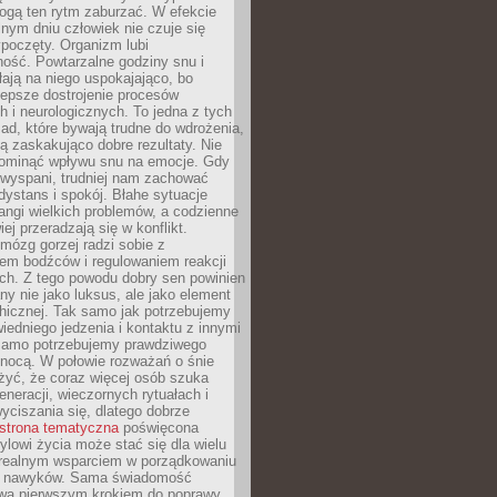
gą ten rytm zaburzać. W efekcie
nym dniu człowiek nie czuje się
poczęty. Organizm lubi
ość. Powtarzalne godziny snu i
łają na niego uspokajająco, bo
lepsze dostrojenie procesów
 i neurologicznych. To jedna z tych
ad, które bywają trudne do wdrożenia,
ą zaskakująco dobre rezultaty. Nie
ominąć wpływu snu na emocje. Gdy
ewyspani, trudniej nam zachować
 dystans i spokój. Błahe sytuacje
rangi wielkich problemów, a codzienne
iej przeradzają się w konflikt.
mózg gorzej radzi sobie z
iem bodźców i regulowaniem reakcji
ch. Z tego powodu dobry sen powinien
ny nie jako luksus, ale jako element
hicznej. Tak samo jak potrzebujemy
iedniego jedzenia i kontaktu z innymi
 samo potrzebujemy prawdziwego
nocą. W połowie rozważań o śnie
żyć, że coraz więcej osób szuka
eneracji, wieczornych rytuałach i
ciszania się, dlatego dobrze
strona tematyczna
poświęcona
lowi życia może stać się dla wielu
 realnym wsparciem w porządkowaniu
h nawyków. Sama świadomość
wa pierwszym krokiem do poprawy.