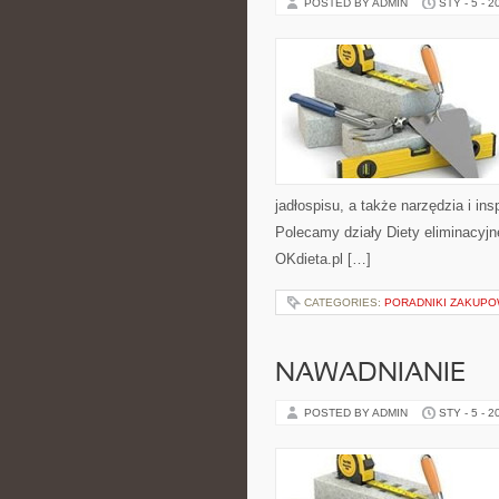
POSTED BY ADMIN
STY - 5 - 2
jadłospisu, a także narzędzia i ins
Polecamy działy Diety eliminacyjne
OKdieta.pl […]
CATEGORIES:
PORADNIKI ZAKUP
NAWADNIANIE
POSTED BY ADMIN
STY - 5 - 2