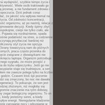
na wydajność, szybkie tempo życia i
ktywność. Wiele osób traktowało go
ą przerwę, a nie fundament zdrowia i
opoczucia. Dziś jednak coraz
dać, że jakość snu wpływa niemal na
życia. Od zdolności koncentracji,
ość organizmu, aż po nastrój, relacje z
ejmowanie decyzji. Kiedy śpimy zbyt
espokojnie, cierpi nie tylko ciało, ale
. Pojawia się rozdrażnienie, spada
ośnie podatność na stres, a codzienne
czynają przytłaczać bardziej niż
łczesny styl życia nie sprzyja
. Ekrany towarzyszą nam do późnych
ornych, praca często przenika do
ięcie związane z obowiązkami nie
knięciu laptopa. Organizm potrzebuje
źnego sygnału, że może przejść z
nia do trybu odpoczynku. Jeśli go nie
asypianie staje się trudniejsze, a sen
blem nie zawsze polega tylko na liczbie
 godzin. Czasem ktoś śpi pozornie
udzi się zmęczony, bo noc nie dawała
egeneracji. To pokazuje, że sen jest
dziej złożonym, niż mogłoby się
romne znaczenie ma rytm dobowy,
lny zegar biologiczny organizmu. To on
, kiedy jesteśmy senni, a kiedy
pływ energii. Nieregularne kładzenie
ęste zarywanie nocy i odsypianie w