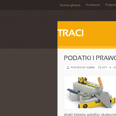
Archiwum
Podani
Strona główna
TRACI
PODATKI I PRA
POSTED BY ADMIN
STY - 6 - 2
dzięki któremu potrafisz skutecz