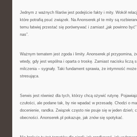
Jednym z ważnych filarów jest podejście fakty i mity. Wokół rela
które potrafią psuć związek. Na Anonserek.pl te mity są rozbieran
temu łatwiej przestać się porównywać i zamiast „jak powinno być” 
nas”.
Ważnym tematem jest zgoda i limity. Anonserek.pl przypomina, ż
wtedy, gdy jest wspólna i oparta o troskę. Zamiast nacisku liczą 
milczenia – sygnały. Taki fundament sprawia, że intymność może
stresująca.
Serwis jest również dla tych, którzy chcą ożywić rutynę. Pojawiaj
czułości, ale podane tak, by nie wpadać w przesadę. Chodzi o mał
docenienie, randka. Związek często nie psuje się w jeden dzień; cz
obecności. Anonserek.pl pokazuje, jak znów się spotykać.