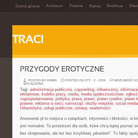
Archiwum
Podanie
Redakcja
Skan
Strona główna
Raków
TRACI
PRZYGODY EROTYCZNE
POSTED BY ADMIN
POSTED ON STY - 3 - 2026
MOŻLIWOŚĆ K
WYŁĄCZONA
Tagi:
administracja publiczna
,
copywriting
,
influencerzy
,
informacj
reklamowe
,
kodeks pracy
,
media
,
media społecznościowe
,
ogłosz
zagospodarowania
,
polityka
,
prasa
,
prawo
,
prawo cywilne
,
prawo 
prawne
,
reklama w sieci
,
samorząd
,
służby miejskie
,
social media
Urbanistyka
,
usługi publiczne
,
ustawy
,
wiadomości
Anonserek.pl to miejsce o związkach, intymności i bliskości, w k
jest normalne. To przestrzeń dla osób, które chcą lepiej poznać s
bez skrępowania, ale też bez krzykliwej „pikanterii”. Tu fakty spo