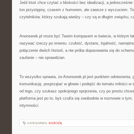
Jeśli ktoś chce czytać o bliskości bez idealizacji, a jednocześnie
ton przystępny, czasem z humorem, ale zawsze z wyczuciem. To 
czytelników, którzy szukają wiedzy – czy są w długim związku, cz
Anonserek.pl może być Twoim kompasem w świecie, w którym ła
nazywać rzeczy po imieniu: czułość, dystans, lojalność, namiętno
połączenie dwóch historii, a nie próba dopasowania się do schema
zaufanie – nie sprawdzian.
To wszystko sprawia, że Anonserek.pl jest punktem odniesienia,
komunikację, posprzątać w głowie i podejść do tematu miłości w s
od tego, czy szukasz spokojnego spojrzenia, czy po prostu chces
platforma jest po to, byś czuł/a się swobodnie w rozmowie o tym, 
intymności.
CATEGORIES:
KOŚCIÓŁ