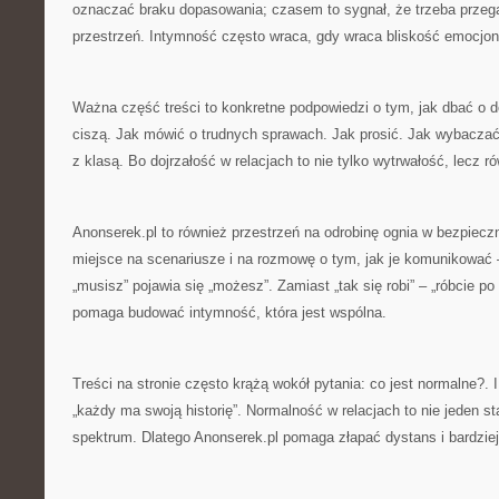
oznaczać braku dopasowania; czasem to sygnał, że trzeba przega
przestrzeń. Intymność często wraca, gdy wraca bliskość emocjon
Ważna część treści to konkretne podpowiedzi o tym, jak dbać o do
ciszą. Jak mówić o trudnych sprawach. Jak prosić. Jak wybaczać,
z klasą. Bo dojrzałość w relacjach to nie tylko wytrwałość, lecz r
Anonserek.pl to również przestrzeń na odrobinę ognia w bezpiecz
miejsce na scenariusze i na rozmowę o tym, jak je komunikować 
„musisz” pojawia się „możesz”. Zamiast „tak się robi” – „róbcie p
pomaga budować intymność, która jest wspólna.
Treści na stronie często krążą wokół pytania: co jest normalne?.
„każdy ma swoją historię”. Normalność w relacjach to nie jeden st
spektrum. Dlatego Anonserek.pl pomaga złapać dystans i bardziej