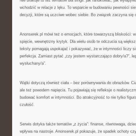
Nie brakuje tu też tematów dla singli: jak randkować, jak wyłapyw
wchodzić w relacje z lęku. To wsparcie w budowaniu pewności si
decyzji, które są uczciwe wobec siebie. Bo związek zaczyna się 
Anonserek.pl mówi też o emocjach, które towarzyszą bliskości: w
spięcie, wewnętrzny krytyk. Dla wielu osób te odczucia są więks
teksty pomagają uspokajać i pokazywać, że w intymności liczy si
perfekcja. Zamiast pytać „czy jestem wystarczająco dobry/a?”, le
wysłuchany/a”.
Wątki dotyczą również ciała – bez porównywania do obrazków. Ci
ale też powodem napięcia. Tu pojawiają się refleksje o realistyczn
budować komfort w intymności. Bo atrakcyjność to nie tylko figur
czułość.
Serwis dotyka także tematów „z życia”: finanse, równowaga, dziec
wpływa na nastroje. Anonserek.pl pokazuje, że spadek ochoty cz