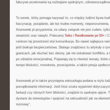
fałszywe przekonania są rozbrajane spokojnym, zdroworozsądko
To serwis, który pomaga nazywać to, co między ludźmi bywa trud
fascynację, pożądanie, ale też trudne momenty, nieporozumienia,
Anonserek.pl przypomina, że udany związek nie jest cudem, tylko 
otwartość oraz nawyki. Polecamy
Seks i Randkowanie po 50+
i C
centrum tej przestrzeni stoi komunikacja. Bo nawet najlepsza nam
jeśli brakuje bezpieczeństwa. Dlatego znajdziesz tu artykuły o ty
granicach, jak słuchać bez obrony, jak nie eskalować konfliktu, a
po zdradzie emocjonalnej. Pojawiają się tu również tematy, które c
tempo bliskości, monotonia, przeciążenie, a także presja społecz
Anonserek.pl to także przystępna seksuologia podana w stylu lud
porządkowanie informacji. Jeśli ktoś szuka wyjaśnień dotyczącyc
fantazji czy różnych form bliskości, znajdzie tu spokojne ujęcie.
dystans do stereotypów i spojrzeć na seksualność jak na element 
rozmowy”.