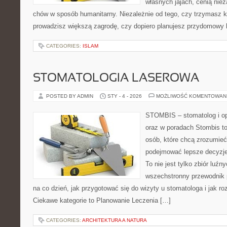
własnych jajach, cenią nie
chów w sposób humanitarny. Niezależnie od tego, czy trzymasz k
prowadzisz większą zagrodę, czy dopiero planujesz przydomowy k
CATEGORIES:
ISLAM
STOMATOLOGIA LASEROWA
POSTED BY ADMIN
STY - 4 - 2026
MOŻLIWOŚĆ KOMENTOWAN
STOMBIS – stomatolog i op
oraz w poradach Stombis to
osób, które chcą zrozumieć
podejmować lepsze decyzje
To nie jest tylko zbiór luź
wszechstronny przewodnik 
na co dzień, jak przygotować się do wizyty u stomatologa i jak ro
Ciekawe kategorie to Planowanie Leczenia […]
CATEGORIES:
ARCHITEKTURA A NATURA