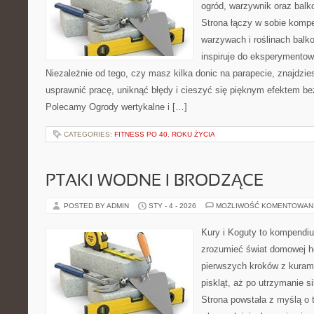
ogród, warzywnik oraz bal
Strona łączy w sobie komp
warzywach i roślinach balk
inspiruje do eksperymentow
Niezależnie od tego, czy masz kilka donic na parapecie, znajdzies
usprawnić pracę, uniknąć błędy i cieszyć się pięknym efektem be
Polecamy Ogrody wertykalne i […]
CATEGORIES:
FITNESS PO 40. ROKU ŻYCIA
PTAKI WODNE I BRODZĄCE
POSTED BY ADMIN
STY - 4 - 2026
MOŻLIWOŚĆ KOMENTOWAN
Kury i Koguty to kompendiu
zrozumieć świat domowej ho
pierwszych kroków z kuram
piskląt, aż po utrzymanie s
Strona powstała z myślą o 