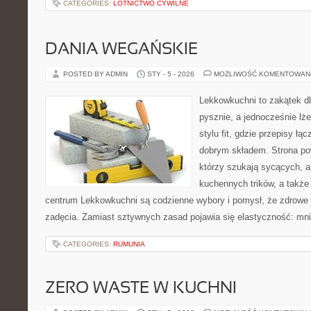
CATEGORIES:
LOTNICTWO CYWILNE
DANIA WEGAŃSKIE
POSTED BY ADMIN
STY - 5 - 2026
MOŻLIWOŚĆ KOMENTOWAN
Lekkowkuchni to zakątek dl
pysznie, a jednocześnie lże
stylu fit, gdzie przepisy ł
dobrym składem. Strona pow
którzy szukają sycących, al
kuchennych trików, a takż
centrum Lekkowkuchni są codzienne wybory i pomysł, że zdrowe
zadęcia. Zamiast sztywnych zasad pojawia się elastyczność: mn
CATEGORIES:
RUMUNIA
ZERO WASTE W KUCHNI