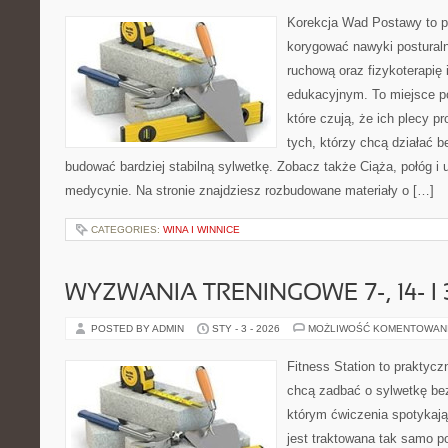
Korekcja Wad Postawy to pr
korygować nawyki posturaln
ruchową oraz fizykoterapię 
edukacyjnym. To miejsce p
które czują, że ich plecy p
tych, którzy chcą działać b
budować bardziej stabilną sylwetkę. Zobacz także Ciąża, połóg i 
medycynie. Na stronie znajdziesz rozbudowane materiały o […]
CATEGORIES:
WINA I WINNICE
WYZWANIA TRENINGOWE 7-, 14- I
POSTED BY ADMIN
STY - 3 - 2026
MOŻLIWOŚĆ KOMENTOWAN
Fitness Station to praktycz
chcą zadbać o sylwetkę bez
którym ćwiczenia spotykają
jest traktowana tak samo po