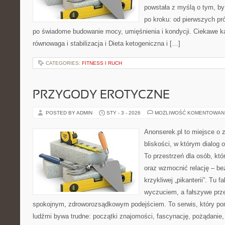
powstała z myślą o tym, by
po kroku: od pierwszych pr
po świadome budowanie mocy, umięśnienia i kondycji. Ciekawe ka
równowaga i stabilizacja i Dieta ketogeniczna i […]
CATEGORIES:
FITNESS I RUCH
PRZYGODY EROTYCZNE
POSTED BY ADMIN
STY - 3 - 2026
MOŻLIWOŚĆ KOMENTOWAN
Anonserek.pl to miejsce o 
bliskości, w którym dialog 
To przestrzeń dla osób, któ
oraz wzmocnić relację – be
krzykliwej „pikanterii”. Tu f
wyczuciem, a fałszywe prze
spokojnym, zdroworozsądkowym podejściem. To serwis, który p
ludźmi bywa trudne: początki znajomości, fascynację, pożądanie,