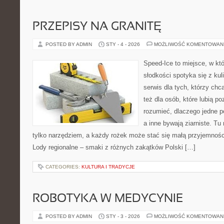
PRZEPISY NA GRANITĘ
POSTED BY ADMIN
STY - 4 - 2026
MOŻLIWOŚĆ KOMENTOWAN
Speed-Ice to miejsce, w kt
słodkości spotyka się z kul
serwis dla tych, którzy chc
też dla osób, które lubią p
rozumieć, dlaczego jedne p
a inne bywają ziarniste. Tu
tylko narzędziem, a każdy rożek może stać się małą przyjemnośc
Lody regionalne – smaki z różnych zakątków Polski […]
CATEGORIES:
KULTURA I TRADYCJE
ROBOTYKA W MEDYCYNIE
POSTED BY ADMIN
STY - 3 - 2026
MOŻLIWOŚĆ KOMENTOWAN