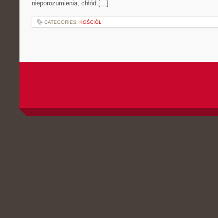
nieporozumienia, chłód […]
CATEGORIES:
KOŚCIÓŁ