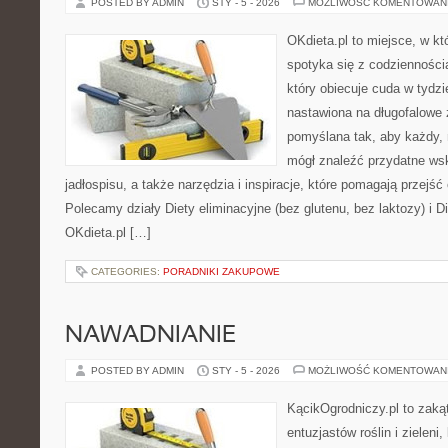
POSTED BY ADMIN
STY - 5 - 2026
MOŻLIWOŚĆ KOMENTOWAN
OKdieta.pl to miejsce, w k
spotyka się z codziennością
który obiecuje cuda w tydzi
nastawiona na długofalowe 
pomyślana tak, aby każdy, n
mógł znaleźć przydatne ws
jadłospisu, a także narzędzia i inspiracje, które pomagają przejść o
Polecamy działy Diety eliminacyjne (bez glutenu, bez laktozy) i 
OKdieta.pl […]
CATEGORIES:
PORADNIKI ZAKUPOWE
NAWADNIANIE
POSTED BY ADMIN
STY - 5 - 2026
MOŻLIWOŚĆ KOMENTOWAN
KącikOgrodniczy.pl to zaką
entuzjastów roślin i zieleni