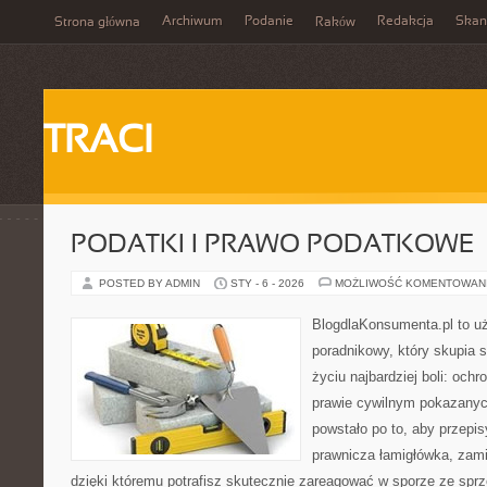
Archiwum
Podanie
Redakcja
Skan
Strona główna
Raków
TRACI
PODATKI I PRAWO PODATKOWE
POSTED BY ADMIN
STY - 6 - 2026
MOŻLIWOŚĆ KOMENTOWAN
BlogdlaKonsumenta.pl to u
poradnikowy, który skupia 
życiu najbardziej boli: och
prawie cywilnym pokazanyc
powstało po to, aby przepis
prawnicza łamigłówka, zami
dzięki któremu potrafisz skutecznie zareagować w sporze ze spr