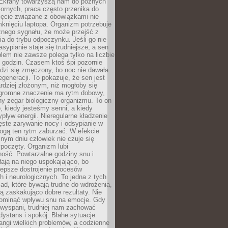
. Ekrany towarzyszą nam do późnych
ornych, praca często przenika do
ięcie związane z obowiązkami nie
knięciu laptopa. Organizm potrzebuje
źnego sygnału, że może przejść z
nia do trybu odpoczynku. Jeśli go nie
asypianie staje się trudniejsze, a sen
blem nie zawsze polega tylko na liczbie
 godzin. Czasem ktoś śpi pozornie
udzi się zmęczony, bo noc nie dawała
egeneracji. To pokazuje, że sen jest
dziej złożonym, niż mogłoby się
romne znaczenie ma rytm dobowy,
lny zegar biologiczny organizmu. To on
, kiedy jesteśmy senni, a kiedy
pływ energii. Nieregularne kładzenie
ęste zarywanie nocy i odsypianie w
gą ten rytm zaburzać. W efekcie
nym dniu człowiek nie czuje się
poczęty. Organizm lubi
ość. Powtarzalne godziny snu i
łają na niego uspokajająco, bo
lepsze dostrojenie procesów
 i neurologicznych. To jedna z tych
ad, które bywają trudne do wdrożenia,
ą zaskakująco dobre rezultaty. Nie
ominąć wpływu snu na emocje. Gdy
ewyspani, trudniej nam zachować
 dystans i spokój. Błahe sytuacje
rangi wielkich problemów, a codzienne