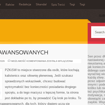
e
Redakcja
Skandal
Tagi
Tagi
Raków
Spis Treści
SUB
ZAAWANSOWANYCH
Sen przez dł
nastawionej 
TRENING
 2026
MOŻLIWOŚĆ KOMENTOWANIA
ZOSTAŁA WYŁĄCZONA
nieustanną a
DLA
ZAAWANSOWANYCH
jak konieczn
PZKiSW to miejsce stworzone dla osób, które kochają
dobrego sam
wyraźniej wi
kalistenics oraz siłownię plenerową. Jeśli szukasz
każdą sferę 
przez odporn
sprawdzonych wskazówek, chcesz budować
innymi i pod
wytrzymałość bez konieczności posiadania drogiego
krótko lub ni
też psychika
sprzętu, a do tego marzysz o lepszej formie, ta strona
motywacja, r
jest dokładnie po to, by prowadzić Cię krok po kroku. To
obowiązki za
zwykle. Wspó
zaawansowanych, dla tych, którzy dopiero uczą się