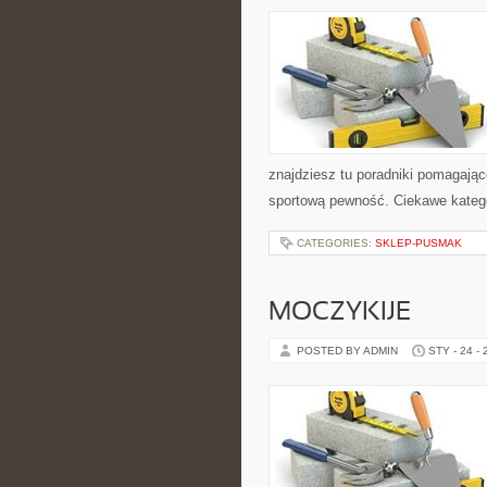
znajdziesz tu poradniki pomagając
sportową pewność. Ciekawe katego
CATEGORIES:
SKLEP-PUSMAK
MOCZYKIJE
POSTED BY ADMIN
STY - 24 -