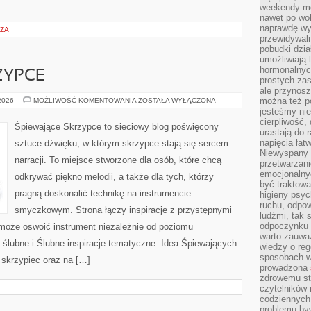
weekendy mo
nawet po wol
naprawdę wy
OŻA
przewidywaln
pobudki dzia
umożliwiają 
hormonalnych
ZYPCE
prostych zas
ale przynosz
ŚPIEWAJĄCESKRZYPCE
można też p
 2026
MOŻLIWOŚĆ KOMENTOWANIA
ZOSTAŁA WYŁĄCZONA
jesteśmy ni
cierpliwość,
Śpiewające Skrzypce to sieciowy blog poświęcony
urastają do 
napięcia łatw
sztuce dźwięku, w którym skrzypce stają się sercem
Niewyspany 
narracji. To miejsce stworzone dla osób, które chcą
przetwarzan
emocjonalny
odkrywać piękno melodii, a także dla tych, którzy
być traktowa
pragną doskonalić technikę na instrumencie
higieny psyc
ruchu, odpow
smyczkowym. Strona łączy inspiracje z przystępnymi
ludźmi, tak
odpoczynku 
 może oswoić instrument niezależnie od poziomu
warto zauwa
lubne i Ślubne inspiracje tematyczne. Idea Śpiewających
wiedzy o reg
sposobach wy
 skrzypiec oraz na […]
prowadzona
zdrowemu sty
czytelników
codziennyc
problemu by