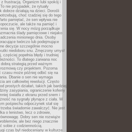
z frustracją. Organizm lubi spokój i
 To nie przypadek, że rytuały
k dobrze działają na dzieci. Dorośli
potrzebują, choć rzadziej się do tego
arto pamiętać, że sen wpływa nie
opoczucie, ale także na pamięć i
zenia się. W nocy mózg porządkuje
wzmacnia ślady pamięciowe i niejako
iadczenia minionego dnia. Osoby
pracujące twórczo lub podejmujące
lne decyzje szczególnie mocno
kutki niedoboru snu. Zmęczony umysł
j, częściej popełnia błędy i trudniej
leżności. To dlatego zarwana noc
 dobrą strategią przed ważnym
rozmową czy projektem. Pozorna
 czasu może później odbić się na
łania. Dbanie o sen nie wymaga
cia ani całkowitej rewolucji. Często
od prostych działań, takich jak bardziej
dziny zasypiania, ograniczenie kofeiny
niej światła z ekranu przed snem i
żność na sygnały płynące z ciała. W
nym pośpiechu odpoczynek stał się
trzeba świadomie zawalczyć. Nie jest
lka o lenistwo, lecz o zdrowie,
 równowagę. Dobry sen nie rozwiąże
roblemów, ale bez niego znacznie
zić sobie z codziennością.
ugi czas był niedoceniany w kulturze