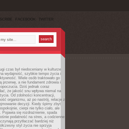
SCRIBE
FACEBOOK
TWITTER
ugi czas był niedoceniany w kulturze
na wydajność, szybkie tempo życia i
ktywność. Wiele osób traktowało go
ą przerwę, a nie fundament zdrowia i
opoczucia. Dziś jednak coraz
dać, że jakość snu wpływa niemal na
życia. Od zdolności koncentracji,
ość organizmu, aż po nastrój, relacje z
ejmowanie decyzji. Kiedy śpimy zbyt
espokojnie, cierpi nie tylko ciało, ale
. Pojawia się rozdrażnienie, spada
ośnie podatność na stres, a codzienne
czynają przytłaczać bardziej niż
łczesny styl życia nie sprzyja