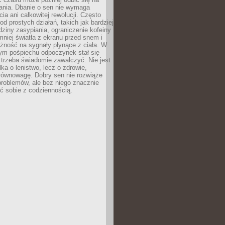
łania. Dbanie o sen nie wymaga
cia ani całkowitej rewolucji. Często
od prostych działań, takich jak bardziej
dziny zasypiania, ograniczenie kofeiny
niej światła z ekranu przed snem i
żność na sygnały płynące z ciała. W
nym pośpiechu odpoczynek stał się
trzeba świadomie zawalczyć. Nie jest
lka o lenistwo, lecz o zdrowie,
 równowagę. Dobry sen nie rozwiąże
roblemów, ale bez niego znacznie
zić sobie z codziennością.