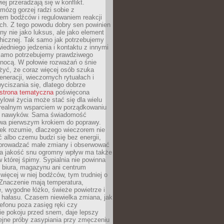
iej przeradzają się w konflikt.
mózg gorzej radzi sobie z
iem bodźców i regulowaniem reakcji
ch. Z tego powodu dobry sen powinien
ny nie jako luksus, ale jako element
hicznej. Tak samo jak potrzebujemy
iedniego jedzenia i kontaktu z innymi
 samo potrzebujemy prawdziwego
nocą. W połowie rozważań o śnie
żyć, że coraz więcej osób szuka
eneracji, wieczornych rytuałach i
ciszania się, dlatego dobrze
strona tematyczna
poświęcona
lowi życia może stać się dla wielu
 realnym wsparciem w porządkowaniu
h nawyków. Sama świadomość
wa pierwszym krokiem do poprawy.
iek rozumie, dlaczego wieczorem nie
albo czemu budzi się bez energii,
wprowadzać małe zmiany i obserwować
 Na jakość snu ogromny wpływ ma także
w której śpimy. Sypialnia nie powinna
 biura, magazynu ani centrum
 więcej w niej bodźców, tym trudniej o
 Znaczenie mają temperatura,
, wygodne łóżko, świeże powietrze i
 hałasu. Czasem niewielka zmiana, jak
lefonu poza zasięg ręki czy
ie pokoju przed snem, daje lepszy
lejne próby zasypiania przy zmęczeniu