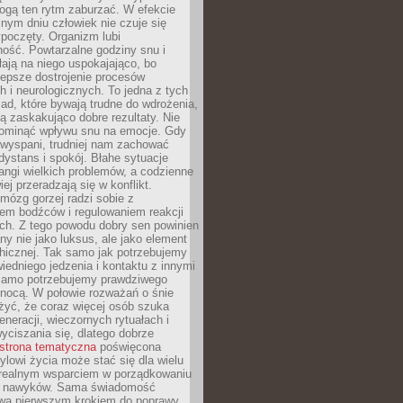
gą ten rytm zaburzać. W efekcie
nym dniu człowiek nie czuje się
poczęty. Organizm lubi
ość. Powtarzalne godziny snu i
łają na niego uspokajająco, bo
lepsze dostrojenie procesów
 i neurologicznych. To jedna z tych
ad, które bywają trudne do wdrożenia,
ą zaskakująco dobre rezultaty. Nie
ominąć wpływu snu na emocje. Gdy
ewyspani, trudniej nam zachować
 dystans i spokój. Błahe sytuacje
rangi wielkich problemów, a codzienne
iej przeradzają się w konflikt.
mózg gorzej radzi sobie z
iem bodźców i regulowaniem reakcji
ch. Z tego powodu dobry sen powinien
ny nie jako luksus, ale jako element
hicznej. Tak samo jak potrzebujemy
iedniego jedzenia i kontaktu z innymi
 samo potrzebujemy prawdziwego
nocą. W połowie rozważań o śnie
żyć, że coraz więcej osób szuka
eneracji, wieczornych rytuałach i
ciszania się, dlatego dobrze
strona tematyczna
poświęcona
lowi życia może stać się dla wielu
 realnym wsparciem w porządkowaniu
h nawyków. Sama świadomość
wa pierwszym krokiem do poprawy.