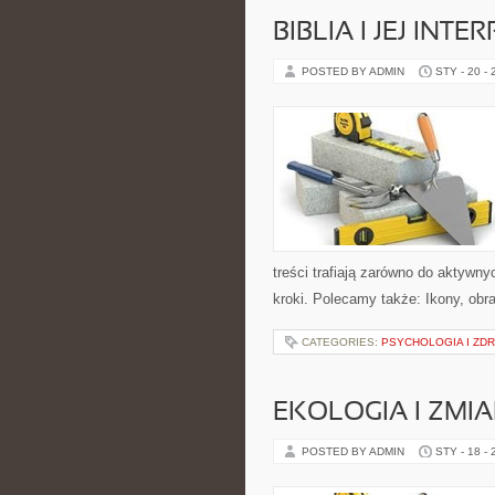
BIBLIA I JEJ INT
POSTED BY ADMIN
STY - 20 -
treści trafiają zarówno do aktywnyc
kroki. Polecamy także: Ikony, obraz
CATEGORIES:
PSYCHOLOGIA I ZD
EKOLOGIA I ZMI
POSTED BY ADMIN
STY - 18 -