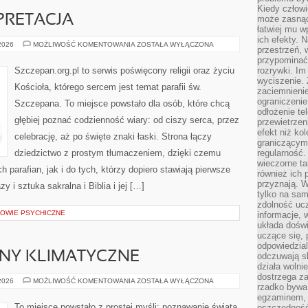
Kiedy człow
ERPRETACJA
może zasnąć 
łatwiej mu 
ich efekty.
BIBLIA
 2026
MOŻLIWOŚĆ KOMENTOWANIA
ZOSTAŁA WYŁĄCZONA
przestrzeń, 
I
JEJ
przypominać
INTERPRETACJA
Szczepan.org.pl to serwis poświęcony religii oraz życiu
rozrywki. Im
wyciszenie.
Kościoła, którego sercem jest temat parafii św.
zaciemnienie
ograniczenie
Szczepana. To miejsce powstało dla osób, które chcą
odłożenie te
głębiej poznać codzienność wiary: od ciszy serca, przez
przewietrzen
efekt niż ko
celebrację, aż po święte znaki łaski. Strona łączy
graniczącym 
dziedzictwo z prostym tłumaczeniem, dzięki czemu
regularność.
wieczorne ta
h parafian, jak i do tych, którzy dopiero stawiają pierwsze
również ich 
przyznają. W
y i sztuka sakralna i Biblia i jej […]
tylko na sam
zdolność uc
ROWIE PSYCHICZNE
informacje, 
układa dośw
uczące się, 
odpowiedzia
ANY KLIMATYCZNE
odczuwają s
działa wolnie
dostrzega za
EKOLOGIA
 2026
MOŻLIWOŚĆ KOMENTOWANIA
ZOSTAŁA WYŁĄCZONA
rzadko bywa
I
ZMIANY
egzaminem, 
KLIMATYCZNE
To miejsce powstało z prostej myśli: poznawanie świata
oszczędność