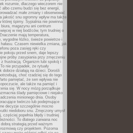
iek rozumie, dlaczego wieczorem nie
albo czemu budzi się bez energii,
wprowadzać małe zmiany i obserwować
 Na jakość snu ogromny wpływ ma także
w której śpimy. Sypialnia nie powinna
 biura, magazynu ani centrum
 więcej w niej bodźców, tym trudniej o
 Znaczenie mają temperatura,
, wygodne łóżko, świeże powietrze i
 hałasu. Czasem niewielka zmiana, jak
lefonu poza zasięg ręki czy
ie pokoju przed snem, daje lepszy
lejne próby zasypiania przy zmęczeniu
z frustracją. Organizm lubi spokój i
 To nie przypadek, że rytuały
k dobrze działają na dzieci. Dorośli
potrzebują, choć rzadziej się do tego
arto pamiętać, że sen wpływa nie
opoczucie, ale także na pamięć i
zenia się. W nocy mózg porządkuje
wzmacnia ślady pamięciowe i niejako
iadczenia minionego dnia. Osoby
pracujące twórczo lub podejmujące
lne decyzje szczególnie mocno
kutki niedoboru snu. Zmęczony umysł
j, częściej popełnia błędy i trudniej
leżności. To dlatego zarwana noc
 dobrą strategią przed ważnym
rozmową czy projektem. Pozorna
 czasu może później odbić się na