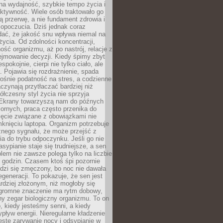
na wydajność, szybkie tempo życia i
ktywność. Wiele osób traktowało go
ą przerwę, a nie fundament zdrowia i
opoczucia. Dziś jednak coraz
dać, że jakość snu wpływa niemal na
życia. Od zdolności koncentracji,
ość organizmu, aż po nastrój, relacje z
ejmowanie decyzji. Kiedy śpimy zbyt
espokojnie, cierpi nie tylko ciało, ale
. Pojawia się rozdrażnienie, spada
ośnie podatność na stres, a codzienne
czynają przytłaczać bardziej niż
łczesny styl życia nie sprzyja
. Ekrany towarzyszą nam do późnych
ornych, praca często przenika do
ięcie związane z obowiązkami nie
knięciu laptopa. Organizm potrzebuje
źnego sygnału, że może przejść z
nia do trybu odpoczynku. Jeśli go nie
asypianie staje się trudniejsze, a sen
blem nie zawsze polega tylko na liczbie
 godzin. Czasem ktoś śpi pozornie
udzi się zmęczony, bo noc nie dawała
egeneracji. To pokazuje, że sen jest
dziej złożonym, niż mogłoby się
romne znaczenie ma rytm dobowy,
lny zegar biologiczny organizmu. To on
, kiedy jesteśmy senni, a kiedy
pływ energii. Nieregularne kładzenie
ęste zarywanie nocy i odsypianie w