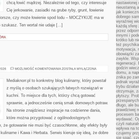
chcą łowić mądrzej. Niezależnie od tego, czy interesuje
nastawionej 
nieustanną a
Cię jerkowanie, zasiadki na grube ryby, grunt, łowienie
jak konieczn
dobrego sam
dorsze, czy może łowienie spod lodu – MOCZYKIJE ma w
wyraźniej wi
o szukasz. Ten wortal nie udaje […]
każdą sferę 
przez odporn
innymi i pod
KÓRA
krótko lub ni
też psychika
motywacja, r
obowiązki za
zwykle. Wspó
regeneracji
godzin wiecz
ŚNIADANIA
 2026
MOŻLIWOŚĆ KOMENTOWANIA
ZOSTAŁA WYŁĄCZONA
domu, a nap
znika po zam
Mediaknorr.pl to konkretny blog kulinarny, który powstał
jednak wyra
trybu działa
z myślą o osobach szukających łatwych rozwiązań w
otrzymuje, z
kuchni. To miejsce dla tych, którzy chcą gotować
płytszy. Pro
przespanych
sprawnie, a jednocześnie cenią smak domowych potraw.
długo, ale b
prawdziwej r
Na stronie znajdziesz inspiracje na codzienne dania,
procesem bar
które można przygotować z ogólnodostępnych
wydawać. Og
czyli natura
e, że gotowanie nie musi być czasochłonne, aby efekty były
wpływa na to
ulinarne i Kawa i Herbata. Serwis kieruje się ideą, że dobre
czujemy przy
się spać, cz