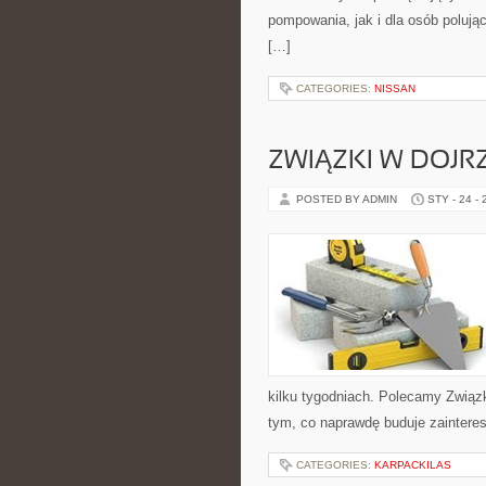
pompowania, jak i dla osób polują
[…]
CATEGORIES:
NISSAN
ZWIĄZKI W DOJR
POSTED BY ADMIN
STY - 24 -
kilku tygodniach. Polecamy Związki
tym, co naprawdę buduje zainteres
CATEGORIES:
KARPACKILAS