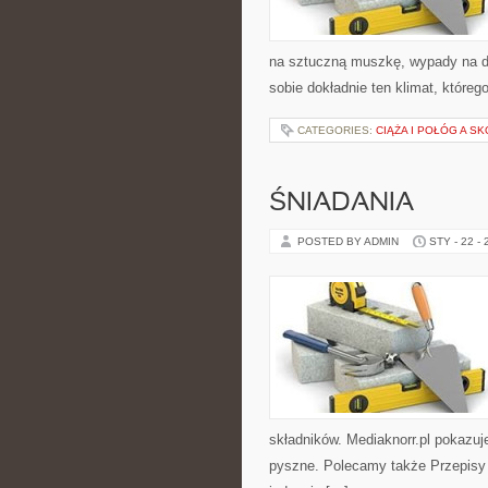
na sztuczną muszkę, wypady na 
sobie dokładnie ten klimat, któreg
CATEGORIES:
CIĄŻA I POŁÓG A S
ŚNIADANIA
POSTED BY ADMIN
STY - 22 -
składników. Mediaknorr.pl pokazuj
pyszne. Polecamy także Przepisy k