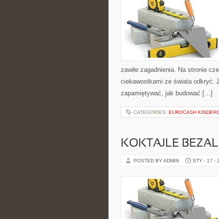
zawiłe zagadnienia. Na stronie cz
ciekawostkami ze świata odkryć. Z 
zapamiętywać, jak budować […]
CATEGORIES:
EUROCASH KINDER
KOKTAJLE BEZ
POSTED BY ADMIN
STY - 17 -