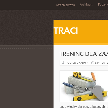
Archiwum
Podani
Strona główna
TRACI
TRENING DLA 
POSTED BY ADMIN
STY - 25 -
baza wiedzy dla początkujących i 