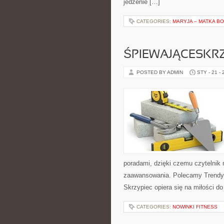
jedzenie […]
CATEGORIES:
MARYJA – MATKA B
ŚPIEWAJĄCESKR
POSTED BY ADMIN
STY - 21 -
poradami, dzięki czemu czytelnik
zaawansowania. Polecamy Trendy ś
Skrzypiec opiera się na miłości do
CATEGORIES:
NOWINKI FITNESS