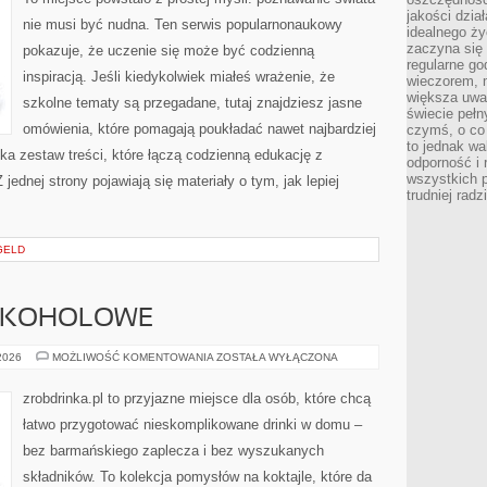
jakości dzia
nie musi być nudna. Ten serwis popularnonaukowy
idealnego ży
zaczyna się 
pokazuje, że uczenie się może być codzienną
regularne go
inspiracją. Jeśli kiedykolwiek miałeś wrażenie, że
wieczorem, m
większa uwa
szkolne tematy są przegadane, tutaj znajdziesz jasne
świecie peł
omówienia, które pomagają poukładać nawet najbardziej
czymś, o co 
to jednak wa
eka zestaw treści, które łączą codzienną edukację z
odporność i
wszystkich p
jednej strony pojawiają się materiały o tym, jak lepiej
trudniej rad
GELD
ALKOHOLOWE
KOKTAJLE
 2026
MOŻLIWOŚĆ KOMENTOWANIA
ZOSTAŁA WYŁĄCZONA
BEZALKOHOLOWE
zrobdrinka.pl to przyjazne miejsce dla osób, które chcą
łatwo przygotować nieskomplikowane drinki w domu –
bez barmańskiego zaplecza i bez wyszukanych
składników. To kolekcja pomysłów na koktajle, które da