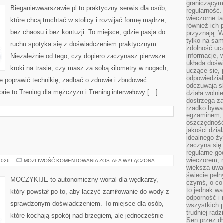
graniczącym 
Bieganiewwarszawie.pl to praktyczny serwis dla osób,
regularność.
wieczorne ta
które chcą truchtać w stolicy i rozwijać formę mądrze,
również ich 
bez chaosu i bez kontuzji. To miejsce, gdzie pasja do
przyznają. W
tylko na sam
ruchu spotyka się z doświadczeniem praktycznym.
zdolność uc
informacje, 
Niezależnie od tego, czy dopiero zaczynasz pierwsze
układa dośw
kroki na trasie, czy masz za sobą kilometry w nogach,
uczące się, 
odpowiedzia
e poprawić technikię, zadbać o zdrowie i zbudować
odczuwają s
rie to Trening dla mężczyzn i Trening interwałowy […]
działa wolnie
dostrzega za
rzadko bywa
egzaminem, 
oszczędność
jakości dzia
idealnego ży
zaczyna się 
regularne go
wieczorem, m
MOCZYKIJE
 2026
MOŻLIWOŚĆ KOMENTOWANIA
ZOSTAŁA WYŁĄCZONA
większa uwa
świecie peł
MOCZYKIJE to autonomiczny wortal dla wędkarzy,
czymś, o co 
to jednak wa
który powstał po to, aby łączyć zamiłowanie do wody z
odporność i
sprawdzonym doświadczeniem. To miejsce dla osób,
wszystkich p
trudniej rad
które kochają spokój nad brzegiem, ale jednocześnie
Sen przez dł