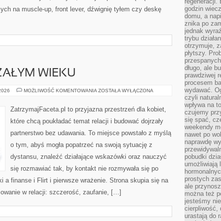
regeneracji
godzin wiecz
cych na muscle-up, front lever, dźwignię tyłem czy deskę
domu, a nap
znika po zam
jednak wyra
trybu działa
otrzymuje, z
płytszy. Pro
przespanych
długo, ale b
ZAŁYM WIEKU
prawdziwej r
procesem bar
wydawać. Og
ZWIĄZKI
 2026
MOŻLIWOŚĆ KOMENTOWANIA
ZOSTAŁA WYŁĄCZONA
W
czyli natura
DOJRZAŁYM
wpływa na to
WIEKU
ZatrzymajFaceta.pl to przyjazna przestrzeń dla kobiet,
czujemy przy
się spać, cz
które chcą poukładać temat relacji i budować dojrzały
weekendy mo
partnerstwo bez udawania. To miejsce powstało z myślą
nawet po wol
naprawdę wy
o tym, abyś mogła popatrzeć na swoją sytuację z
przewidywaln
dystansu, znaleźć działające wskazówki oraz nauczyć
pobudki dzia
umożliwiają 
się rozmawiać tak, by kontakt nie rozmywała się po
hormonalnych
prostych zas
 a finanse i Flirt i pierwsze wrażenie. Strona skupia się na
ale przynosz
owanie w relacji: szczerość, zaufanie, […]
można też p
jesteśmy ni
cierpliwość,
urastają do 