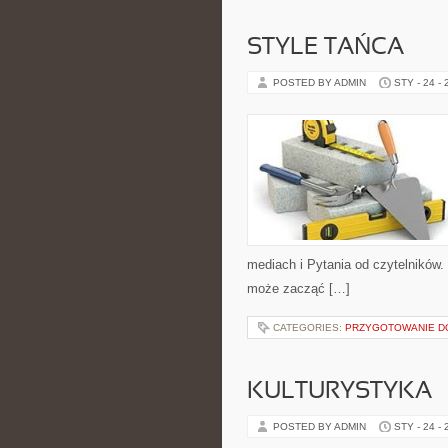
STYLE TAŃCA
POSTED BY ADMIN
STY - 24 -
mediach i Pytania od czytelników
może zacząć […]
CATEGORIES:
PRZYGOTOWANIE DO
KULTURYSTYKA
POSTED BY ADMIN
STY - 24 -