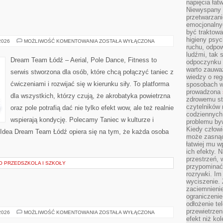
napięcia łatw
Niewyspany 
przetwarzan
emocjonalny
być traktowa
higieny psyc
STYLE
 2026
MOŻLIWOŚĆ KOMENTOWANIA
ZOSTAŁA WYŁĄCZONA
TAŃCA
ruchu, odpow
ludźmi, tak
Dream Team Łódź – Aerial, Pole Dance, Fitness to
odpoczynku 
warto zauwa
serwis stworzona dla osób, które chcą połączyć taniec z
wiedzy o reg
ćwiczeniami i rozwijać się w kierunku siły. To platforma
sposobach wy
prowadzona
dla wszystkich, którzy czują, że akrobatyka powietrzna
zdrowemu sty
czytelników
oraz pole potrafią dać nie tylko efekt wow, ale też realnie
codziennyc
wspierają kondycję. Polecamy Taniec w kulturze i
problemu by
Kiedy człow
. Idea Dream Team Łódź opiera się na tym, że każda osoba
może zasnąć 
łatwiej mu 
ich efekty.
przestrzeń, 
 PRZEDSZKOLA I SZKOŁY
przypominać
rozrywki. Im
wyciszenie.
zaciemnienie
ograniczenie
odłożenie te
przewietrzen
KULTURYSTYKA
 2026
MOŻLIWOŚĆ KOMENTOWANIA
ZOSTAŁA WYŁĄCZONA
efekt niż ko