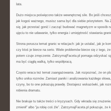
lata.
Dużo miejsca poświęcono także wewnętrznej sile. Bo jeśli chcesz,
jak kogoś ważnego, musisz sama być dla siebie priorytetem. Na 
się, jak przestać gonić i zacząć budować magnetyzm w sposób na
ujęciu to nie udawanie, tylko energia i umiejętność stawiania gran
Strona porusza temat granic w relacjach: jak je ustalać, jak je k
czy ktoś je bierze na serio. Wiele problemów bierze się z tego, że
potem czuje zmęczenie. ZatrzymajFaceta.pl pomaga odzyskać spo
ma być ciągłą walką, tylko współpracą.
Często wraca też temat zaangażowania. Jak rozpoznać, że on pla
tylko unika rozmów. Zamiast paniki i analizowania każdego słow
czyny, bo to one pokazują prawdę. Dostajesz wskazówki, jak roz
robienia dramatu.
Nie brakuje tu także treści o kryzysach. Gdy wkrada się znużenie,
zmienił” albo “ja robię coś źle”. ZatrzymajFaceta.pl pokazuje, ż