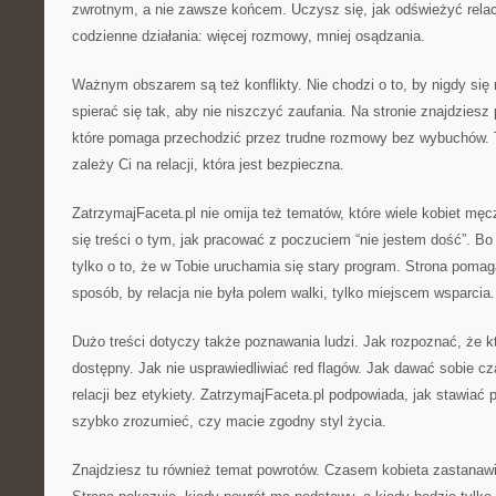
zwrotnym, a nie zawsze końcem. Uczysz się, jak odświeżyć relac
codzienne działania: więcej rozmowy, mniej osądzania.
Ważnym obszarem są też konflikty. Nie chodzi o to, by nigdy się 
spierać się tak, aby nie niszczyć zaufania. Na stronie znajdziesz 
które pomaga przechodzić przez trudne rozmowy bez wybuchów. 
zależy Ci na relacji, która jest bezpieczna.
ZatrzymajFaceta.pl nie omija też tematów, które wiele kobiet mę
się treści o tym, jak pracować z poczuciem “nie jestem dość”. Bo
tylko o to, że w Tobie uruchamia się stary program. Strona pomag
sposób, by relacja nie była polem walki, tylko miejscem wsparcia.
Dużo treści dotyczy także poznawania ludzi. Jak rozpoznać, że k
dostępny. Jak nie usprawiedliwiać red flagów. Jak dawać sobie cz
relacji bez etykiety. ZatrzymajFaceta.pl podpowiada, jak stawiać 
szybko zrozumieć, czy macie zgodny styl życia.
Znajdziesz tu również temat powrotów. Czasem kobieta zastanawi