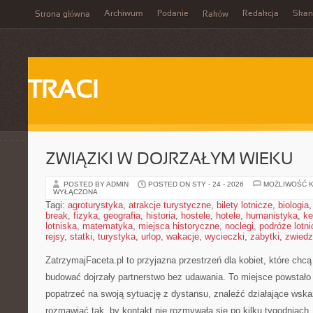
Archiwum
Podanie
Redakcja
Skan
Strona główna
Raków
TRACI
ZWIĄZKI W DOJRZAŁYM WIEKU
POSTED BY ADMIN
POSTED ON STY - 24 - 2026
MOŻLIWOŚĆ 
WYŁĄCZONA
Tagi:
agroturystyka
,
atrakcje turystyczne
,
bilety lotnicze
,
biologia
break
,
fizyka
,
geografia
,
historia
,
hostele
,
hotele
,
humanistyka
,
ke
lotniska
,
matematyka
,
miejsca historyczne
,
noclegi
,
podróże lotn
rejsy
,
statki
,
turystyka
,
urlop
,
wakacje
,
wycieczki
,
zabytki
,
zwiedz
ZatrzymajFaceta.pl to przyjazna przestrzeń dla kobiet, które chcą 
budować dojrzały partnerstwo bez udawania. To miejsce powstało
popatrzeć na swoją sytuację z dystansu, znaleźć działające wsk
rozmawiać tak, by kontakt nie rozmywała się po kilku tygodniac