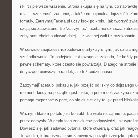
i Flirt i pierwsze wrażenie. Strona skupia się na tym, co naprawd
relacji: szczerość, zaufanie, a także emocjonalna dojrzałość. Z
formuły, ZatrzymajFaceta.pl uczy krok po kroku, jak tworzyć zwią
czują się zauważone. Bo “zatrzymać” faceta nie oznacza zatrzasn
żeby sam chciał budować dalej — z własnej woli i z przekonania.
W serwisie znajdziesz rozbudowane artykuły o tym, jak działa m
szufladkowania. To podejście jest rozsądne: zakłada, że każdy part
pewne schematy, które często się powtarzają. Dlatego na stronie 
dotyczące pierwszych randek, ale też codzienności.
ZatrzymajFaceta.pl pokazuje, jak przejść od iskry do dojrzałego u
moment, kiedy na początku jest lekko, a potem coś zaczyna skrę
pomaga rozpoznać w porę, co się dzieje: czy to lęk przed bliskoś
Ważnym filarem portalu jest kontakt. Bo wiele relacji nie rozpada 
przez domysły. W artykułach znajdziesz podpowiedzi, jak wyraża
Dowiesz się, jak zadawać pytania, które otwierają, oraz jak reago
To wiedza, która przydaje się zarówno w początku związku, jak i 