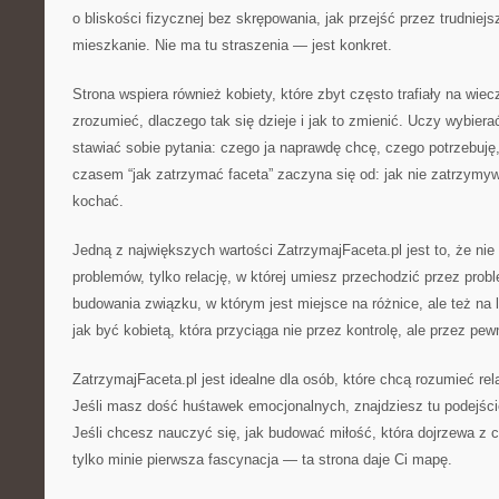
o bliskości fizycznej bez skrępowania, jak przejść przez trudniej
mieszkanie. Nie ma tu straszenia — jest konkret.
Strona wspiera również kobiety, które zbyt często trafiały na w
zrozumieć, dlaczego tak się dzieje i jak to zmienić. Uczy wybierać
stawiać sobie pytania: czego ja naprawdę chcę, czego potrzebuję,
czasem “jak zatrzymać faceta” zaczyna się od: jak nie zatrzymy
kochać.
Jedną z największych wartości ZatrzymajFaceta.pl jest to, że nie 
problemów, tylko relację, w której umiesz przechodzić przez pro
budowania związku, w którym jest miejsce na różnice, ale też na l
jak być kobietą, która przyciąga nie przez kontrolę, ale przez pew
ZatrzymajFaceta.pl jest idealne dla osób, które chcą rozumieć rel
Jeśli masz dość huśtawek emocjonalnych, znajdziesz tu podejści
Jeśli chcesz nauczyć się, jak budować miłość, która dojrzewa z
tylko minie pierwsza fascynacja — ta strona daje Ci mapę.