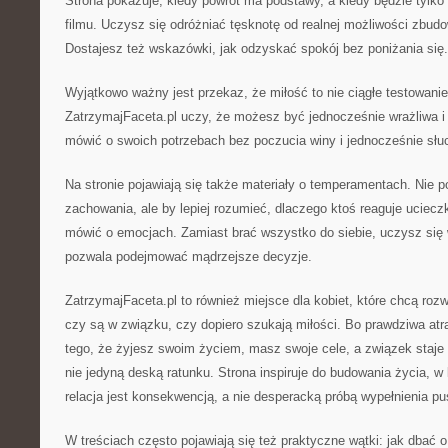
Strona pokazuje, kiedy powrót ma podstawy, a kiedy będzie tylk
filmu. Uczysz się odróżniać tęsknotę od realnej możliwości zbu
Dostajesz też wskazówki, jak odzyskać spokój bez poniżania się.
Wyjątkowo ważny jest przekaz, że miłość to nie ciągłe testowanie
ZatrzymajFaceta.pl uczy, że możesz być jednocześnie wrażliwa 
mówić o swoich potrzebach bez poczucia winy i jednocześnie słu
Na stronie pojawiają się także materiały o temperamentach. Nie po
zachowania, ale by lepiej rozumieć, dlaczego ktoś reaguje uciec
mówić o emocjach. Zamiast brać wszystko do siebie, uczysz się 
pozwala podejmować mądrzejsze decyzje.
ZatrzymajFaceta.pl to również miejsce dla kobiet, które chcą rozwi
czy są w związku, czy dopiero szukają miłości. Bo prawdziwa atr
tego, że żyjesz swoim życiem, masz swoje cele, a związek staje
nie jedyną deską ratunku. Strona inspiruje do budowania życia, w
relacja jest konsekwencją, a nie desperacką próbą wypełnienia pus
W treściach często pojawiają się też praktyczne wątki: jak dbać 