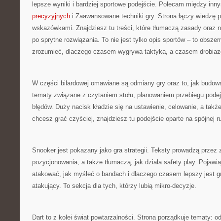
lepsze wyniki i bardziej sportowe podejście. Polecam między inn
precyzyjnych
i Zaawansowane techniki gry. Strona łączy wiedzę
wskazówkami. Znajdziesz tu treści, które tłumaczą zasady oraz n
po sprytne rozwiązania. To nie jest tylko opis sportów – to obsze
zrozumieć, dlaczego czasem wygrywa taktyka, a czasem drobiaz
W części bilardowej omawiane są odmiany gry oraz to, jak budować
tematy związane z czytaniem stołu, planowaniem przebiegu podej
błędów. Duży nacisk kładzie się na ustawienie, celowanie, a także n
chcesz grać czyściej, znajdziesz tu podejście oparte na spójnej ru
Snooker jest pokazany jako gra strategii. Teksty prowadzą przez 
pozycjonowania, a także tłumaczą, jak działa safety play. Pojawia
atakować, jak myśleć o bandach i dlaczego czasem lepszy jest gr
atakujący. To sekcja dla tych, którzy lubią mikro-decyzje.
Dart to z kolei świat powtarzalności. Strona porządkuje tematy: o