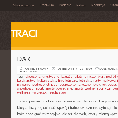
Archiwum
Podanie
Redakcja
Skan
Strona główna
Raków
TRACI
DART
POSTED BY ADMIN
POSTED ON STY - 29 - 2026
MOŻLIWOŚĆ 
WYŁĄCZONA
Tagi:
akcesoria turystyczne
,
bagaże
,
bilety lotnicze
,
biura podróży
kajakarstwo
,
kulturystyka
,
linie lotnicze
,
lotniska
,
narty
,
nurkowan
pływanie
,
podróże lotnicze
,
podróże tematyczne
,
rejsy
,
rekreacja
,
snowboard
,
sport
,
sporty powietrzne
,
sporty wodne
,
sporty zimow
wellness
,
wycieczki
,
żeglarstwo
To blog poświęcony bilardowi, snookerowi, darts oraz kręglom – c
których liczy się celność, spokój i trafne rozpoznanie sytuacji. T
które chcą grać rekreacyjnie, ale też dla tych, którzy mierzą wy