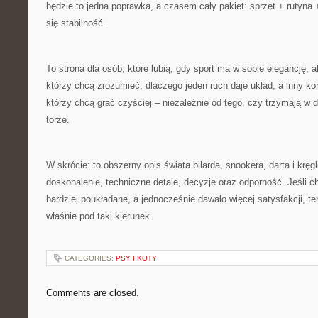
będzie to jedna poprawka, a czasem cały pakiet: sprzęt + rutyna 
się stabilność.
To strona dla osób, które lubią, gdy sport ma w sobie elegancję, al
którzy chcą zrozumieć, dlaczego jeden ruch daje układ, a inny koń
którzy chcą grać czyściej – niezależnie od tego, czy trzymają w dł
torze.
W skrócie: to obszerny opis świata bilarda, snookera, darta i kręg
doskonalenie, techniczne detale, decyzje oraz odporność. Jeśli c
bardziej poukładane, a jednocześnie dawało więcej satysfakcji, t
właśnie pod taki kierunek.
CATEGORIES:
PSY I KOTY
Comments are closed.