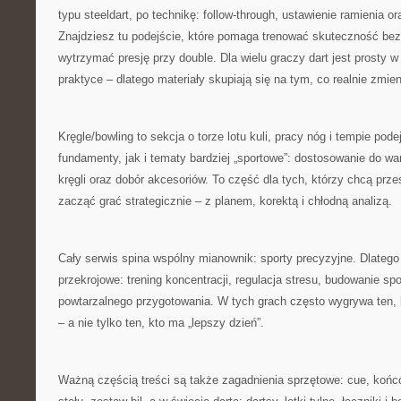
typu steeldart, po technikę: follow-through, ustawienie ramienia 
Znajdziesz tu podejście, które pomaga trenować skuteczność bez
wytrzymać presję przy double. Dla wielu graczy dart jest prosty w
praktyce – dlatego materiały skupiają się na tym, co realnie zmien
Kręgle/bowling to sekcja o torze lotu kuli, pracy nóg i tempie po
fundamenty, jak i tematy bardziej „sportowe”: dostosowanie do w
kręgli oraz dobór akcesoriów. To część dla tych, którzy chcą prze
zacząć grać strategicznie – z planem, korektą i chłodną analizą.
Cały serwis spina wspólny mianownik: sporty precyzyjne. Dlatego 
przekrojowe: trening koncentracji, regulacja stresu, budowanie spo
powtarzalnego przygotowania. W tych grach często wygrywa ten, 
– a nie tylko ten, kto ma „lepszy dzień”.
Ważną częścią treści są także zagadnienia sprzętowe: cue, końcó