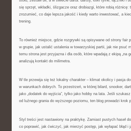
stołu, zestaw bil, a w świecie darta: dartsy, lotki tylne, łączniki i
się sprzęt, wkładki, ślizgacze oraz drobiazgi, które robią różnicę
zrozumieć, co daje lepsza jakość i kiedy warto inwestować, a kie
trening.
To również miejsce, gdzie rozgrywki są opisywane od strony fair
w grupie, jak ustalić ustalenia w towarzyskiej partii, jak nie psuć
temu strona jest przyjazna i dla osób, które wpadają z ekipą „na go
analizują kontakt do milimetra.
W tle przewija się też lokalny charakter – klimat okolicy i pasja 
w warunkach dobrych. To przestrzeń, w której bilard, snooker, dart
jako „dodatek do wyjścia”, tylko jako hobby na lata. Jeśli szukasz 
od luźnego grania do wyższego poziomu, ten blog prowadzi krok p
Styl treści jest nastawiony na praktykę. Zamiast pustych haseł d
co poprawić, jak ćwiczyć, jak mierzyć postęp, jak wyłapać błąd i