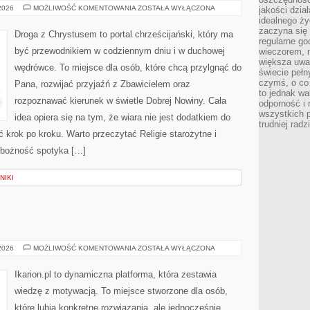
JUDAIZM
 2026
MOŻLIWOŚĆ KOMENTOWANIA
ZOSTAŁA WYŁĄCZONA
jakości dzia
idealnego ży
zaczyna się 
Droga z Chrystusem to portal chrześcijański, który ma
regularne go
być przewodnikiem w codziennym dniu i w duchowej
wieczorem, m
większa uwa
wędrówce. To miejsce dla osób, które chcą przylgnąć do
świecie peł
czymś, o co 
Pana, rozwijać przyjaźń z Zbawicielem oraz
to jednak wa
rozpoznawać kierunek w świetle Dobrej Nowiny. Cała
odporność i
wszystkich p
idea opiera się na tym, że wiara nie jest dodatkiem do
trudniej rad
ć krok po kroku. Warto przeczytać Religie starożytne i
obożność spotyka […]
NIKI
ŻYWIENIE
 2026
MOŻLIWOŚĆ KOMENTOWANIA
ZOSTAŁA WYŁĄCZONA
KONI
Ikarion.pl to dynamiczna platforma, która zestawia
wiedzę z motywacją. To miejsce stworzone dla osób,
które lubią konkretne rozwiązania, ale jednocześnie