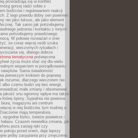
iej przeradzają się w konflikt.
mózg gorzej radzi sobie z
iem bodźców i regulowaniem reakcji
ch. Z tego powodu dobry sen powinien
ny nie jako luksus, ale jako element
hicznej. Tak samo jak potrzebujemy
iedniego jedzenia i kontaktu z innymi
 samo potrzebujemy prawdziwego
nocą. W połowie rozważań o śnie
żyć, że coraz więcej osób szuka
eneracji, wieczornych rytuałach i
ciszania się, dlatego dobrze
strona tematyczna
poświęcona
lowi życia może stać się dla wielu
 realnym wsparciem w porządkowaniu
h nawyków. Sama świadomość
wa pierwszym krokiem do poprawy.
iek rozumie, dlaczego wieczorem nie
albo czemu budzi się bez energii,
wprowadzać małe zmiany i obserwować
 Na jakość snu ogromny wpływ ma także
w której śpimy. Sypialnia nie powinna
 biura, magazynu ani centrum
 więcej w niej bodźców, tym trudniej o
 Znaczenie mają temperatura,
, wygodne łóżko, świeże powietrze i
 hałasu. Czasem niewielka zmiana, jak
lefonu poza zasięg ręki czy
ie pokoju przed snem, daje lepszy
lejne próby zasypiania przy zmęczeniu