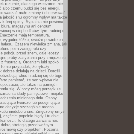
iek rozumie, dlaczego wieczorem nie
albo czemu budzi się bez energii,
wprowadzać małe zmiany i obserwować
 Na jakość snu ogromny wpływ ma także
w której śpimy. Sypialnia nie powinna
 biura, magazynu ani centrum
 więcej w niej bodźców, tym trudniej o
 Znaczenie mają temperatura,
, wygodne łóżko, świeże powietrze i
 hałasu. Czasem niewielka zmiana, jak
lefonu poza zasięg ręki czy
ie pokoju przed snem, daje lepszy
lejne próby zasypiania przy zmęczeniu
z frustracją. Organizm lubi spokój i
 To nie przypadek, że rytuały
k dobrze działają na dzieci. Dorośli
potrzebują, choć rzadziej się do tego
arto pamiętać, że sen wpływa nie
opoczucie, ale także na pamięć i
zenia się. W nocy mózg porządkuje
wzmacnia ślady pamięciowe i niejako
iadczenia minionego dnia. Osoby
pracujące twórczo lub podejmujące
lne decyzje szczególnie mocno
kutki niedoboru snu. Zmęczony umysł
j, częściej popełnia błędy i trudniej
leżności. To dlatego zarwana noc
 dobrą strategią przed ważnym
rozmową czy projektem. Pozorna
 czasu może później odbić się na