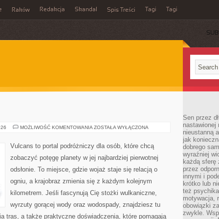
e
Redakcja
Skandal
Tagi
Tagi
Raków
Spis Treści
SUB
Sen przez dł
nastawionej 
WYSPY
026
MOŻLIWOŚĆ KOMENTOWANIA
ZOSTAŁA WYŁĄCZONA
nieustanną a
jak konieczn
Vulcans to portal podróżniczy dla osób, które chcą
dobrego sam
wyraźniej wi
zobaczyć potęgę planety w jej najbardziej pierwotnej
każdą sferę 
przez odporn
odsłonie. To miejsce, gdzie wojaż staje się relacją o
innymi i pod
ogniu, a krajobraz zmienia się z każdym kolejnym
krótko lub ni
też psychika
kilometrem. Jeśli fascynują Cię stożki wulkaniczne,
motywacja, r
wyrzuty gorącej wody oraz wodospady, znajdziesz tu
obowiązki za
zwykle. Wspó
a tras, a także praktyczne doświadczenia, które pomagają