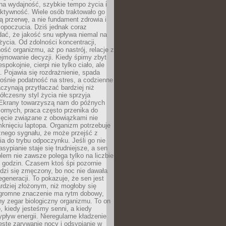
na wydajność, szybkie tempo życia i
ktywność. Wiele osób traktowało go
ą przerwę, a nie fundament zdrowia i
opoczucia. Dziś jednak coraz
dać, że jakość snu wpływa niemal na
życia. Od zdolności koncentracji,
ość organizmu, aż po nastrój, relacje z
ejmowanie decyzji. Kiedy śpimy zbyt
espokojnie, cierpi nie tylko ciało, ale
. Pojawia się rozdrażnienie, spada
ośnie podatność na stres, a codzienne
czynają przytłaczać bardziej niż
łczesny styl życia nie sprzyja
. Ekrany towarzyszą nam do późnych
ornych, praca często przenika do
ięcie związane z obowiązkami nie
knięciu laptopa. Organizm potrzebuje
źnego sygnału, że może przejść z
nia do trybu odpoczynku. Jeśli go nie
asypianie staje się trudniejsze, a sen
blem nie zawsze polega tylko na liczbie
 godzin. Czasem ktoś śpi pozornie
udzi się zmęczony, bo noc nie dawała
egeneracji. To pokazuje, że sen jest
dziej złożonym, niż mogłoby się
romne znaczenie ma rytm dobowy,
lny zegar biologiczny organizmu. To on
, kiedy jesteśmy senni, a kiedy
pływ energii. Nieregularne kładzenie
ęste zarywanie nocy i odsypianie w