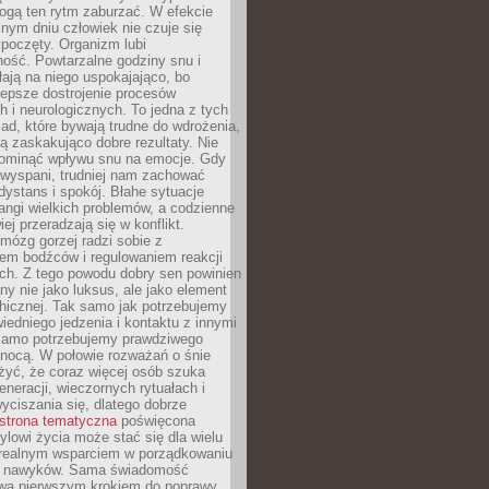
gą ten rytm zaburzać. W efekcie
nym dniu człowiek nie czuje się
poczęty. Organizm lubi
ość. Powtarzalne godziny snu i
łają na niego uspokajająco, bo
lepsze dostrojenie procesów
 i neurologicznych. To jedna z tych
ad, które bywają trudne do wdrożenia,
ą zaskakująco dobre rezultaty. Nie
ominąć wpływu snu na emocje. Gdy
ewyspani, trudniej nam zachować
 dystans i spokój. Błahe sytuacje
rangi wielkich problemów, a codzienne
iej przeradzają się w konflikt.
mózg gorzej radzi sobie z
iem bodźców i regulowaniem reakcji
ch. Z tego powodu dobry sen powinien
ny nie jako luksus, ale jako element
hicznej. Tak samo jak potrzebujemy
iedniego jedzenia i kontaktu z innymi
 samo potrzebujemy prawdziwego
nocą. W połowie rozważań o śnie
żyć, że coraz więcej osób szuka
eneracji, wieczornych rytuałach i
ciszania się, dlatego dobrze
strona tematyczna
poświęcona
lowi życia może stać się dla wielu
 realnym wsparciem w porządkowaniu
h nawyków. Sama świadomość
wa pierwszym krokiem do poprawy.