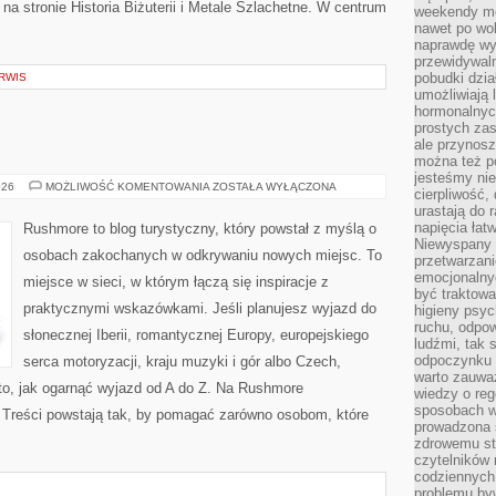
na stronie Historia Biżuterii i Metale Szlachetne. W centrum
weekendy mo
nawet po wol
naprawdę wy
przewidywaln
pobudki dzia
RWIS
umożliwiają 
hormonalnych
prostych zas
ale przynosz
można też p
jesteśmy ni
BELGIA
026
MOŻLIWOŚĆ KOMENTOWANIA
ZOSTAŁA WYŁĄCZONA
cierpliwość,
urastają do 
napięcia łatw
Rushmore to blog turystyczny, który powstał z myślą o
Niewyspany 
osobach zakochanych w odkrywaniu nowych miejsc. To
przetwarzan
emocjonalny
miejsce w sieci, w którym łączą się inspiracje z
być traktowa
praktycznymi wskazówkami. Jeśli planujesz wyjazd do
higieny psyc
ruchu, odpow
słonecznej Iberii, romantycznej Europy, europejskiego
ludźmi, tak
odpoczynku 
serca motoryzacji, kraju muzyki i gór albo Czech,
warto zauwa
to, jak ogarnąć wyjazd od A do Z. Na Rushmore
wiedzy o reg
sposobach wy
. Treści powstają tak, by pomagać zarówno osobom, które
prowadzona
zdrowemu sty
czytelników
codziennyc
problemu by