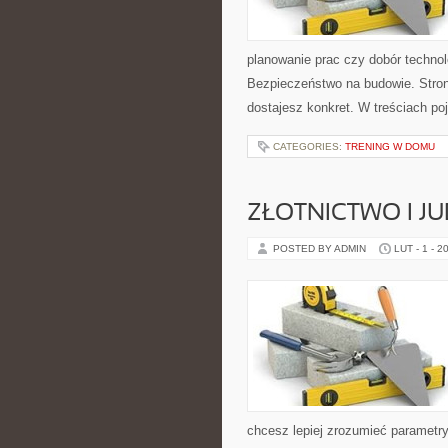
planowanie prac czy dobór technol
Bezpieczeństwo na budowie. Stron
dostajesz konkret. W treściach po
CATEGORIES:
TRENING W DOMU
ZŁOTNICTWO I J
POSTED BY ADMIN
LUT - 1 - 2
chcesz lepiej zrozumieć parametry