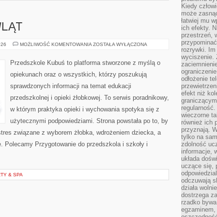
Kiedy człow
może zasnąć 
łatwiej mu 
LĄT
ich efekty.
przestrzeń, 
przypominać
ROZWÓJ
026
MOŻLIWOŚĆ KOMENTOWANIA
ZOSTAŁA WYŁĄCZONA
rozrywki. Im
NIEMOWLĄT
wyciszenie.
Przedszkole Kubuś to platforma stworzone z myślą o
zaciemnienie
ograniczenie
opiekunach oraz o wszystkich, którzy poszukują
odłożenie te
sprawdzonych informacji na temat edukacji
przewietrzen
efekt niż ko
przedszkolnej i opieki żłobkowej. To serwis poradnikowy,
graniczącym 
regularność.
w którym praktyka opieki i wychowania spotyka się z
wieczorne ta
użytecznymi podpowiedziami. Strona powstała po to, by
również ich 
przyznają. W
tres związane z wyborem żłobka, wdrożeniem dziecka, a
tylko na sam
ie. Polecamy Przygotowanie do przedszkola i szkoły i
zdolność uc
informacje, 
układa dośw
uczące się, 
odpowiedzia
TY & SPA
odczuwają s
działa wolnie
dostrzega za
rzadko bywa
egzaminem, 
oszczędność