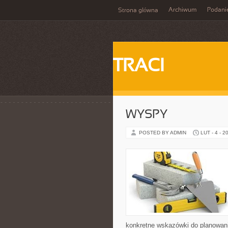
Archiwum
Podani
Strona główna
TRACI
WYSPY
POSTED BY ADMIN
LUT - 4 - 2
konkretne wskazówki do planowani