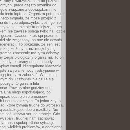
. Ekrany towarzyszą nam do późnych
ornych, praca często przenika do
ięcie związane z obowiązkami nie
knięciu laptopa. Organizm potrzebuje
źnego sygnału, że może przejść z
nia do trybu odpoczynku. Jeśli go nie
asypianie staje się trudniejsze, a sen
blem nie zawsze polega tylko na liczbie
 godzin. Czasem ktoś śpi pozornie
udzi się zmęczony, bo noc nie dawała
egeneracji. To pokazuje, że sen jest
dziej złożonym, niż mogłoby się
romne znaczenie ma rytm dobowy,
lny zegar biologiczny organizmu. To on
, kiedy jesteśmy senni, a kiedy
pływ energii. Nieregularne kładzenie
ęste zarywanie nocy i odsypianie w
gą ten rytm zaburzać. W efekcie
nym dniu człowiek nie czuje się
poczęty. Organizm lubi
ość. Powtarzalne godziny snu i
łają na niego uspokajająco, bo
lepsze dostrojenie procesów
 i neurologicznych. To jedna z tych
ad, które bywają trudne do wdrożenia,
ą zaskakująco dobre rezultaty. Nie
ominąć wpływu snu na emocje. Gdy
ewyspani, trudniej nam zachować
 dystans i spokój. Błahe sytuacje
rangi wielkich problemów, a codzienne