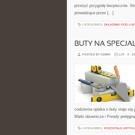
przeżyć przygodę bezpiecznie. Str
prowadzące przez […]
CATEGORIES:
SKŁADNIKI POD LUP
BUTY NA SPECJA
POSTED BY ADMIN
LUT - 3 - 2
codzienna opieka o buty staje się 
Marki obuwnicze i Porady pielęgnac
CATEGORIES:
POZOSTAŁE ARTYK