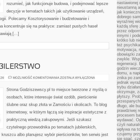
nastawionej 
rozumieć, jak funkcjonuje budowa, i podejmować lepsze
nieustanną a
decyzje w tematach takich jak użytkowanie urządzeń,
jak konieczn
dobrego sam
ogii. Polecamy Kosztorysowanie i budżetowanie i
wyraźniej wi
a koncentruje się na praktyce: zamiast pustych haseł
każdą sferę 
przez odporn
jawiają […]
innymi i pod
krótko lub ni
też psychika
motywacja, r
obowiązki za
zwykle. Wspó
regeneracji
UBILERSTWO
godzin wiecz
domu, a nap
znika po zam
ZŁOTNICTWO
026
MOŻLIWOŚĆ KOMENTOWANIA
ZOSTAŁA WYŁĄCZONA
I
jednak wyra
JUBILERSTWO
trybu działa
Strona Godziszewscy.pl to miejsce tworzone z myślą o
otrzymuje, z
płytszy. Pro
osobach, które interesuje świat ozdób, pierścienie
przespanych
ślubne oraz skup złota w Zamościu i okolicach. To blog
długo, ale b
prawdziwej r
internetowy, w którym łączą się inspiracje estetyczne z
procesem bar
praktyczną wiedzą zakupowymi. Jeśli szukasz
wydawać. Og
czyli natura
czytelnego przewodnika po tematach jubilerskich,
wpływa na to
czujemy przy
 kruszcu albo planujesz wybór pierścionków, ten serwis jest
się spać, cz