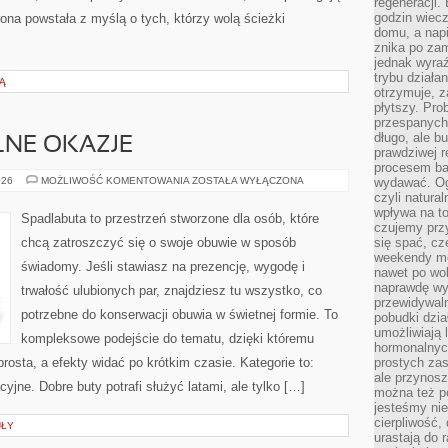
regeneracji
godzin wiecz
ona powstała z myślą o tych, którzy wolą ścieżki
domu, a nap
znika po zam
jednak wyra
trybu działa
Ą
otrzymuje, z
płytszy. Pro
przespanych
długo, ale b
LNE OKAZJE
prawdziwej r
procesem bar
BUTY
026
MOŻLIWOŚĆ KOMENTOWANIA
ZOSTAŁA WYŁĄCZONA
wydawać. Og
NA
czyli natura
SPECJALNE
wpływa na to
OKAZJE
Spadlabuta to przestrzeń stworzone dla osób, które
czujemy przy
chcą zatroszczyć się o swoje obuwie w sposób
się spać, cz
weekendy mo
świadomy. Jeśli stawiasz na prezencję, wygodę i
nawet po wol
naprawdę wy
trwałość ulubionych par, znajdziesz tu wszystko, co
przewidywaln
potrzebne do konserwacji obuwia w świetnej formie. To
pobudki dzia
umożliwiają 
kompleksowe podejście do tematu, dzięki któremu
hormonalnych
prosta, a efekty widać po krótkim czasie. Kategorie to:
prostych zas
ale przynosz
yjne. Dobre buty potrafi służyć latami, ale tylko […]
można też p
jesteśmy ni
cierpliwość,
UŁY
urastają do 