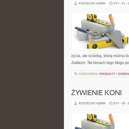
POSTED BY ADMIN
STY - 31 -
życia, ale ścieżką, którą można iś
Judaizm. Na łamach tego blogu p
CATEGORIES:
PRODUKTY I ZAMIEN
ŻYWIENIE KONI
POSTED BY ADMIN
STY - 30 -