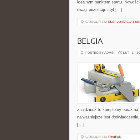
idealnym punktem startu. Nowości 
uwagi pozostaje styl […]
CATEGORIES:
EKSPLOATACJA I SE
BELGIA
POSTED BY ADMIN
LUT - 1 - 2
znajdziesz tu kompletny obraz na 
najważniejsze jest doświadczenie
[…]
CATEGORIES:
THAIFUN