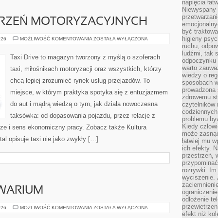
napięcia łatw
Niewyspany 
przetwarzan
ARZEŃ MOTORYZACYJNYCH
emocjonalny
być traktowa
higieny psyc
RELACJE
026
MOŻLIWOŚĆ KOMENTOWANIA
ZOSTAŁA WYŁĄCZONA
Z
ruchu, odpow
WYDARZEŃ
ludźmi, tak
MOTORYZACYJNYCH
Taxi Drive to magazyn tworzony z myślą o szoferach
odpoczynku 
warto zauwa
taxi, miłośnikach motoryzacji oraz wszystkich, którzy
wiedzy o reg
chcą lepiej zrozumieć rynek usług przejazdów. To
sposobach wy
prowadzona
miejsce, w którym praktyka spotyka się z entuzjazmem
zdrowemu sty
do aut i mądrą wiedzą o tym, jak działa nowoczesna
czytelników
codziennyc
taksówka: od dopasowania pojazdu, przez relacje z
problemu by
Kiedy człow
ze i sens ekonomiczny pracy. Zobacz także Kultura
może zasnąć 
al opisuje taxi nie jako zwykły […]
łatwiej mu 
ich efekty.
przestrzeń, 
przypominać
rozrywki. Im
wyciszenie.
zaciemnienie
WARIUM
ograniczenie
odłożenie te
przewietrzen
ZAKŁADANIE
026
MOŻLIWOŚĆ KOMENTOWANIA
ZOSTAŁA WYŁĄCZONA
AKWARIUM
efekt niż ko