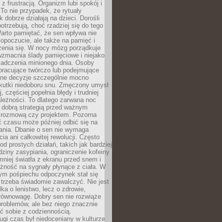
z frustracją. Organizm lubi spokój i
 To nie przypadek, że rytuały
k dobrze działają na dzieci. Dorośli
potrzebują, choć rzadziej się do tego
arto pamiętać, że sen wpływa nie
opoczucie, ale także na pamięć i
zenia się. W nocy mózg porządkuje
wzmacnia ślady pamięciowe i niejako
iadczenia minionego dnia. Osoby
pracujące twórczo lub podejmujące
lne decyzje szczególnie mocno
kutki niedoboru snu. Zmęczony umysł
j, częściej popełnia błędy i trudniej
leżności. To dlatego zarwana noc
 dobrą strategią przed ważnym
rozmową czy projektem. Pozorna
 czasu może później odbić się na
łania. Dbanie o sen nie wymaga
cia ani całkowitej rewolucji. Często
od prostych działań, takich jak bardziej
dziny zasypiania, ograniczenie kofeiny
niej światła z ekranu przed snem i
żność na sygnały płynące z ciała. W
nym pośpiechu odpoczynek stał się
trzeba świadomie zawalczyć. Nie jest
lka o lenistwo, lecz o zdrowie,
 równowagę. Dobry sen nie rozwiąże
roblemów, ale bez niego znacznie
zić sobie z codziennością.
ugi czas był niedoceniany w kulturze