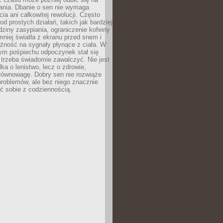
łania. Dbanie o sen nie wymaga
cia ani całkowitej rewolucji. Często
od prostych działań, takich jak bardziej
dziny zasypiania, ograniczenie kofeiny
niej światła z ekranu przed snem i
żność na sygnały płynące z ciała. W
nym pośpiechu odpoczynek stał się
trzeba świadomie zawalczyć. Nie jest
lka o lenistwo, lecz o zdrowie,
 równowagę. Dobry sen nie rozwiąże
roblemów, ale bez niego znacznie
zić sobie z codziennością.