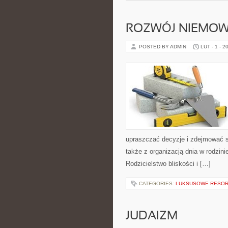
ROZWÓJ NIEMOW
POSTED BY ADMIN
LUT - 1 - 2
upraszczać decyzje i zdejmować s
także z organizacją dnia w rodzin
Rodzicielstwo bliskości i […]
CATEGORIES:
LUKSUSOWE RESOR
JUDAIZM