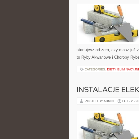
startujesz od zera, czy masz już 
to Ryby Akwariowe i Choroby Rybe
CATEGORIES:
DIETY ELIMINACYJN
INSTALACJE ELE
POSTED BY ADMIN
LUT - 2 - 2