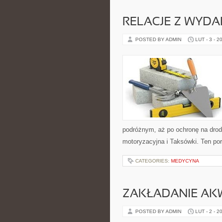
RELACJE Z WYD
POSTED BY ADMIN
LUT - 3 - 2
podróżnym, aż po ochronę na drod
motoryzacyjna i Taksówki. Ten port
CATEGORIES:
MEDYCYNA
ZAKŁADANIE AK
POSTED BY ADMIN
LUT - 2 - 2