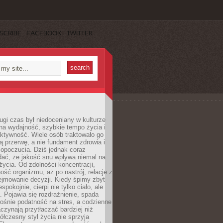
SCRIBE
FACEBOOK
TWITTER
ugi czas był niedoceniany w kulturze
na wydajność, szybkie tempo życia i
ktywność. Wiele osób traktowało go
ą przerwę, a nie fundament zdrowia i
opoczucia. Dziś jednak coraz
dać, że jakość snu wpływa niemal na
życia. Od zdolności koncentracji,
ość organizmu, aż po nastrój, relacje z
ejmowanie decyzji. Kiedy śpimy zbyt
espokojnie, cierpi nie tylko ciało, ale
. Pojawia się rozdrażnienie, spada
ośnie podatność na stres, a codzienne
czynają przytłaczać bardziej niż
łczesny styl życia nie sprzyja