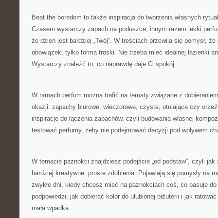
Beat the boredom to także inspiracja do tworzenia własnych rytu
Czasem wystarczy zapach na poduszce, innym razem lekki perfum 
że dzień jest bardziej „Twój”. W treściach przewija się pomysł, że 
obowiązek, tylko forma troski. Nie trzeba mieć idealnej łazienki a
Wystarczy znaleźć to, co naprawdę daje Ci spokój.
W ramach perfum można trafić na tematy związane z dobieranie
okazji: zapachy biurowe, wieczorowe, czyste, otulające czy orzeź
inspiracje do łączenia zapachów, czyli budowania własnej kompoz
testować perfumy, żeby nie podejmować decyzji pod wpływem chw
W temacie paznokci znajdziesz podejście „od podstaw”, czyli jak 
bardziej kreatywne: proste zdobienia. Pojawiają się pomysły na m
zwykłe dni, kiedy chcesz mieć na paznokciach coś, co pasuje do 
podpowiedzi, jak dobierać kolor do ulubionej biżuterii i jak ratowa
mała wpadka.