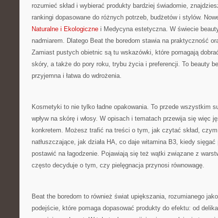
rozumieć skład i wybierać produkty bardziej świadomie, znajdziesz
rankingi dopasowane do różnych potrzeb, budżetów i stylów. Nowe
Naturalne i Ekologiczne
i Medycyna estetyczna. W świecie beaut
nadmiarem. Dlatego Beat the boredom stawia na praktyczność ora
Zamiast pustych obietnic są tu wskazówki, które pomagają dobra
skóry, a także do pory roku, trybu życia i preferencji. To beauty b
przyjemna i łatwa do wdrożenia.
Kosmetyki to nie tylko ładne opakowania. To przede wszystkim s
wpływ na skórę i włosy. W opisach i tematach przewija się więc ję
konkretem. Możesz trafić na treści o tym, jak czytać skład, czym
natłuszczające, jak działa HA, co daje witamina B3, kiedy sięgać p
postawić na łagodzenie. Pojawiają się też wątki związane z warst
często decyduje o tym, czy pielęgnacja przynosi równowagę.
Beat the boredom to również świat upiększania, rozumianego jako
podejście, które pomaga dopasować produkty do efektu: od delik