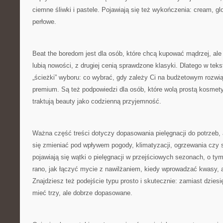
ciemne śliwki i pastele. Pojawiają się też wykończenia: cream, gl
perłowe.
Beat the boredom jest dla osób, które chcą kupować mądrzej, ale 
lubią nowości, z drugiej cenią sprawdzone klasyki. Dlatego w teks
„ścieżki” wyboru: co wybrać, gdy zależy Ci na budżetowym rozwią
premium. Są też podpowiedzi dla osób, które wolą prostą kosmetyc
traktują beauty jako codzienną przyjemność.
Ważna część treści dotyczy dopasowania pielęgnacji do potrzeb, 
się zmieniać pod wpływem pogody, klimatyzacji, ogrzewania czy s
pojawiają się wątki o pielęgnacji w przejściowych sezonach, o ty
rano, jak łączyć mycie z nawilżaniem, kiedy wprowadzać kwasy, a
Znajdziesz też podejście typu prosto i skutecznie: zamiast dzies
mieć trzy, ale dobrze dopasowane.