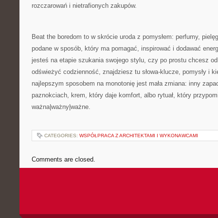
rozczarowań i nietrafionych zakupów.
Beat the boredom to w skrócie uroda z pomysłem: perfumy, pielęg
podane w sposób, który ma pomagać, inspirować i dodawać energii
jesteś na etapie szukania swojego stylu, czy po prostu chcesz o
odświeżyć codzienność, znajdziesz tu słowa-klucze, pomysły i k
najlepszym sposobem na monotonię jest mała zmiana: inny zapac
paznokciach, krem, który daje komfort, albo rytuał, który przypomi
ważna|ważny|ważne.
CATEGORIES:
WSPÓŁPRACA Z ARCHITEKTAMI I WYKONAWCAMI
Comments are closed.