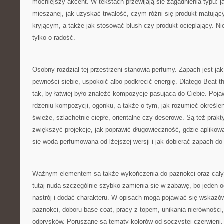
mocniejszy akcent. W tekstach przewijają się zagadnienia typu: j
mieszanej, jak uzyskać trwałość, czym różni się produkt matując
kryjącym, a także jak stosować blush czy produkt ocieplający. Nie
tylko o radość.
Osobny rozdział tej przestrzeni stanowią perfumy. Zapach jest jak
pewności siebie, uspokoić albo podkręcić energię. Dlatego Beat 
tak, by łatwiej było znaleźć kompozycję pasującą do Ciebie. Pojaw
rdzeniu kompozycji, ogonku, a także o tym, jak rozumieć określen
świeże, szlachetnie ciepłe, orientalne czy deserowe. Są też prakt
zwiększyć projekcję, jak poprawić długowieczność, gdzie apliko
się woda perfumowana od lżejszej wersji i jak dobierać zapach do 
Ważnym elementem są także wykończenia do paznokci oraz cały t
tutaj nuda szczególnie szybko zamienia się w zabawę, bo jeden o
nastrój i dodać charakteru. W opisach mogą pojawiać się wskazó
paznokci, doboru base coat, pracy z topem, unikania nierówności
odprysków. Poruszane są tematy kolorów od soczystej czerwieni, 