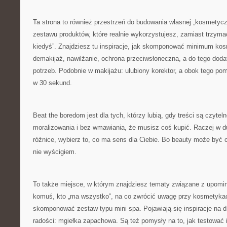
Ta strona to również przestrzeń do budowania własnej „kosmetyczk
zestawu produktów, które realnie wykorzystujesz, zamiast trzymać
kiedyś”. Znajdziesz tu inspiracje, jak skomponować minimum k
demakijaż, nawilżanie, ochrona przeciwsłoneczna, a do tego dodat
potrzeb. Podobnie w makijażu: ulubiony korektor, a obok tego po
w 30 sekund.
Beat the boredom jest dla tych, którzy lubią, gdy treści są czyte
moralizowania i bez wmawiania, że musisz coś kupić. Raczej w 
różnice, wybierz to, co ma sens dla Ciebie. Bo beauty może być
nie wyścigiem.
To także miejsce, w którym znajdziesz tematy związane z upomi
komuś, kto „ma wszystko”, na co zwrócić uwagę przy kosmetykach
skomponować zestaw typu mini spa. Pojawiają się inspiracje na dr
radości: mgiełka zapachowa. Są też pomysły na to, jak testować 