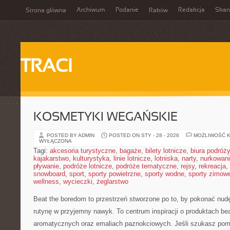
Archiwum
Podanie
Redakcja
Skan
Strona główna
Raków
TRACI
KOSMETYKI WEGAŃSKIE
POSTED BY ADMIN
POSTED ON STY - 28 - 2026
MOŻLIWOŚĆ 
WYŁĄCZONA
Tagi:
akcesoria turystyczne
,
bagaże
,
bilety lotnicze
,
biura podróży
kajakarstwo
,
kulturystyka
,
linie lotnicze
,
lotniska
,
narty
,
nurkowan
pływanie
,
podróże lotnicze
,
podróże tematyczne
,
rejsy
,
rekreacja
,
snowboard
,
sport
,
sporty powietrzne
,
sporty wodne
,
sporty zimow
wellness
,
wycieczki
,
żeglarstwo
Beat the boredom to przestrzeń stworzone po to, by pokonać nud
rutynę w przyjemny nawyk. To centrum inspiracji o produktach b
aromatycznych oraz emaliach paznokciowych. Jeśli szukasz pomy