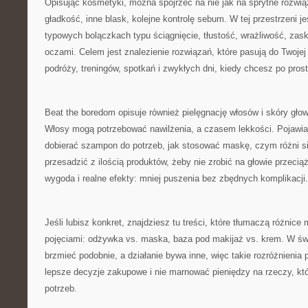
Opisując kosmetyki, można spojrzeć na nie jak na sprytne rozwi
gładkość, inne blask, kolejne kontrolę sebum. W tej przestrzeni 
typowych bolączkach typu ściągnięcie, tłustość, wrażliwość, zask
oczami. Celem jest znalezienie rozwiązań, które pasują do Twojej 
podróży, treningów, spotkań i zwykłych dni, kiedy chcesz po pros
Beat the boredom opisuje również pielęgnację włosów i skóry gł
Włosy mogą potrzebować nawilżenia, a czasem lekkości. Pojawiają
dobierać szampon do potrzeb, jak stosować maskę, czym różni się
przesadzić z ilością produktów, żeby nie zrobić na głowie przecią
wygoda i realne efekty: mniej puszenia bez zbędnych komplikacji.
Jeśli lubisz konkret, znajdziesz tu treści, które tłumaczą różnice
pojęciami: odżywka vs. maska, baza pod makijaż vs. krem. W świ
brzmieć podobnie, a działanie bywa inne, więc takie rozróżnieni
lepsze decyzje zakupowe i nie marnować pieniędzy na rzeczy, któ
potrzeb.