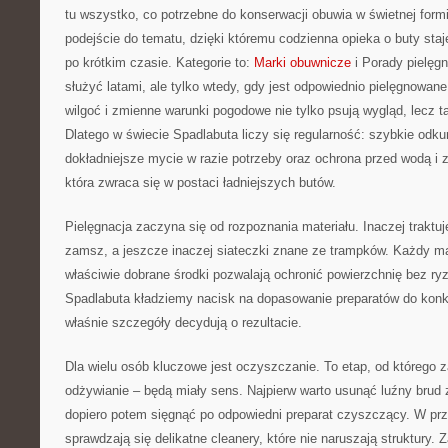
tu wszystko, co potrzebne do konserwacji obuwia w świetnej for
podejście do tematu, dzięki któremu codzienna opieka o buty staje
po krótkim czasie. Kategorie to:
Marki obuwnicze
i Porady pielęgn
służyć latami, ale tylko wtedy, gdy jest odpowiednio pielęgnowane
wilgoć i zmienne warunki pogodowe nie tylko psują wygląd, lecz t
Dlatego w świecie Spadlabuta liczy się regularność: szybkie odku
dokładniejsze mycie w razie potrzeby oraz ochrona przed wodą i 
która zwraca się w postaci ładniejszych butów.
Pielęgnacja zaczyna się od rozpoznania materiału. Inaczej traktuje
zamsz, a jeszcze inaczej siateczki znane ze trampków. Każdy ma
właściwie dobrane środki pozwalają ochronić powierzchnię bez r
Spadlabuta kładziemy nacisk na dopasowanie preparatów do konkr
właśnie szczegóły decydują o rezultacie.
Dla wielu osób kluczowe jest oczyszczanie. To etap, od którego za
odżywianie – będą miały sens. Najpierw warto usunąć luźny brud
dopiero potem sięgnąć po odpowiedni preparat czyszczący. W prz
sprawdzają się delikatne cleanery, które nie naruszają struktury. 