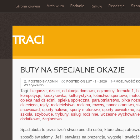
Archiwum
Podanie
Redakcja
Skan
Strona główna
Raków
TRACI
BUTY NA SPECJALNE OKAZJE
POSTED BY ADMIN
POSTED ON LUT - 3 - 2026
MOŻLIWOŚĆ K
WYŁĄCZONA
Tagi:
biegacze
,
dzieci
,
edukacja domowa
,
egzaminy
,
formuła 1
,
h
korepetycje
,
koszykówka
,
kulturystyka
,
lotnictwo sportowe
,
motoc
opieka nad dziećmi
,
opieka społeczna
,
paralotniarstwo
,
piłka noż
dziecięca
,
rajdy
,
rodzicielstwo
,
rodzina
,
rowery
,
saneczkarstwo
,
s
snowboard
,
sporty halowe
,
sporty motorowe
,
sporty powietrzne
,
s
szkoła
,
szybowce
,
trybuny
,
usługi rodzinne
,
wczesne wychowanie
dodatkowe
,
żeglarstwo
Spadlabuta to przestrzeń stworzone dla osób, które chcą zatrosz
sposób świadomy. Jeśli stawiasz na prezencję, wygodę i trwałość