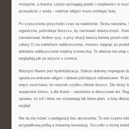
mosiężne, a tkaniny często wymagają pianki i cierpliwości w suszen
przesadzać z wodą – nadmiar wilgoci może rozklejać buty.
Po czyszczeniu przychodzi czas na nawilżenie. Skóra naturalna, 
organiczna, potrzebuje tłuszczu, by zachować elastyczność. Krem
zamaskować drobne rysy, a przy okazji tworzą barierę przed codz
zależy Ci na subtelnym nabłyszczeniu, możesz sięgnąć po produ
dokładne nabłyszczanie miękką ściereczką. To właśnie ten etap c
wyglądają jak po wizycie u szewca.
Ważnym filarem jest hydrofobizacja. Dobrze dobrany impregnat dzi
ogranicza wnikanie wilgoci i ułatwia późniejsze odświeżanie. W 
wręcz must-have, bo meszek szybko chłonie tłuszcz. Dla skóry l
wsparciem kremu, a dla tkanin – ratunkiem w deszczowe dni. Reg
sprawia, że sól i błoto nie zostawiają tak łatwo plam, a buty dłuż
wygląd.
Nie da się mówić o pielęgnacji bez akcesoriów. To one często rob
przypadkową próbą a staranną renowacją. Szczotki o różnej twardo