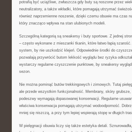
potrafią być uciążliwe, zwłaszcza gdy buty są noszone przez wiele
neutralizatory, a także wkładki, które pomagają utrzymać świeżoś
również naprzemienne noszenie, dzięki czemu obuwie ma czas na
który znacząco wpływa na stan ulubionych modeli.
Szczególną kategorią są sneakersy i buty sportowe. Z jednej stron
– często wykonane z mieszanki tkanin, które łatwo łapią szarość. 
system, by nie uszkodzić klejeń. Odpowiednie środki do czyszcze
pozwalają przywrócić butom lekkość wyglądu bez ryzyka odkszta
wystarczy regularne czyszczenie punktowe, by sneakersy wygląda
sezon.
Nie można pominąć butów trekkingowych i zimowych. Tutaj pielęgn
ale przede wszystkim funkcjonalność. Membrany, skóry grubsze, 
podeszwy wymagają dopasowanej konserwacji. Regularne usuwan
właściwa konserwacja pomagają utrzymać wodoodporność. Dobrz
mniej się niszczą, a przy tym lepiej wspierają stopę w długich tra
W pielęgnacji obuwia liczy się także estetyka detali. Sznurowadła,