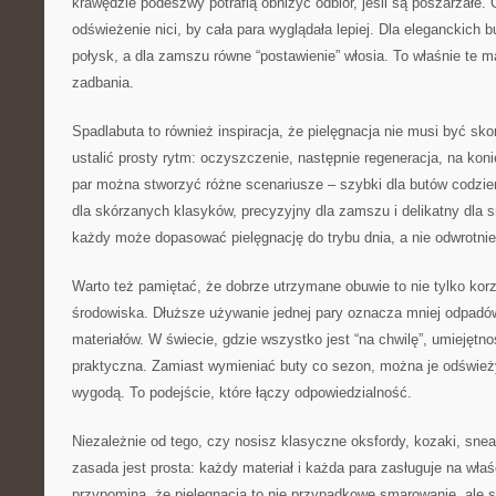
krawędzie podeszwy potrafią obniżyć odbiór, jeśli są poszarzałe
odświeżenie nici, by cała para wyglądała lepiej. Dla eleganckich 
połysk, a dla zamszu równe “postawienie” włosia. To właśnie te m
zadbania.
Spadlabuta to również inspiracja, że pielęgnacja nie musi być s
ustalić prosty rytm: oczyszczenie, następnie regeneracja, na kon
par można stworzyć różne scenariusze – szybki dla butów codzie
dla skórzanych klasyków, precyzyjny dla zamszu i delikatny dla 
każdy może dopasować pielęgnację do trybu dnia, a nie odwrotnie
Warto też pamiętać, że dobrze utrzymane obuwie to nie tylko korzyś
środowiska. Dłuższe używanie jednej pary oznacza mniej odpadów
materiałów. W świecie, gdzie wszystko jest “na chwilę”, umiejętno
praktyczna. Zamiast wymieniać buty co sezon, można je odświeżyć
wygodą. To podejście, które łączy odpowiedzialność.
Niezależnie od tego, czy nosisz klasyczne oksfordy, kozaki, sne
zasada jest prosta: każdy materiał i każda para zasługuje na wła
przypomina, że pielęgnacja to nie przypadkowe smarowanie, ale s