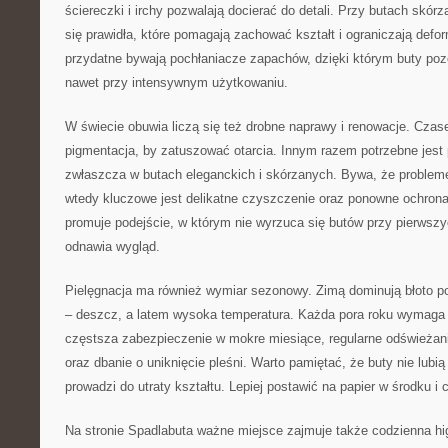
ściereczki i irchy pozwalają docierać do detali. Przy butach skór
się prawidła, które pomagają zachować kształt i ograniczają def
przydatne bywają pochłaniacze zapachów, dzięki którym buty poz
nawet przy intensywnym użytkowaniu.
W świecie obuwia liczą się też drobne naprawy i renowacje. Czas
pigmentacja, by zatuszować otarcia. Innym razem potrzebne jest 
zwłaszcza w butach eleganckich i skórzanych. Bywa, że proble
wtedy kluczowe jest delikatne czyszczenie oraz ponowne ochrona
promuje podejście, w którym nie wyrzuca się butów przy pierwszy
odnawia wygląd.
Pielęgnacja ma również wymiar sezonowy. Zimą dominują błoto po
– deszcz, a latem wysoka temperatura. Każda pora roku wymaga ni
częstsza zabezpieczenie w mokre miesiące, regularne odświeżani
oraz dbanie o uniknięcie pleśni. Warto pamiętać, że buty nie lubią
prowadzi do utraty kształtu. Lepiej postawić na papier w środku i c
Na stronie Spadlabuta ważne miejsce zajmuje także codzienna h