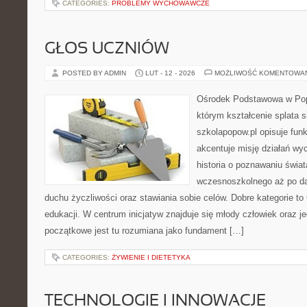
CATEGORIES:
PROBLEMY WYCHOWAWCZE
GŁOS UCZNIÓW
POSTED BY ADMIN
LUT - 12 - 2026
MOŻLIWOŚĆ KOMENTOWA
Ośrodek Podstawowa w Popo
którym kształcenie splata 
szkolapopow.pl opisuje fun
akcentuje misję działań wy
historia o poznawaniu świat
wczesnoszkolnego aż po da
duchu życzliwości oraz stawiania sobie celów. Dobre kategorie to
edukacji. W centrum inicjatyw znajduje się młody człowiek oraz 
początkowe jest tu rozumiana jako fundament […]
CATEGORIES:
ŻYWIENIE I DIETETYKA
TECHNOLOGIE I INNOWACJE