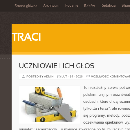
Archiwum
Podanie
Redakcja
Skan
Strona główna
Raków
TRACI
UCZNIOWIE I ICH GŁOS
POSTED BY ADMIN
LUT - 14 - 2026
MOŻLIWOŚĆ KOMENTOWA
To niezależny serwis poświ
polskim, unijnym oraz świ
osobach, które chcą rozumie
tylko „tu i teraz”, ale równ
się programy, metody, potr
oczekiwania opiekunów, wyz
priorytety samorządów. To miejsce stworzone po to, by łączyć co