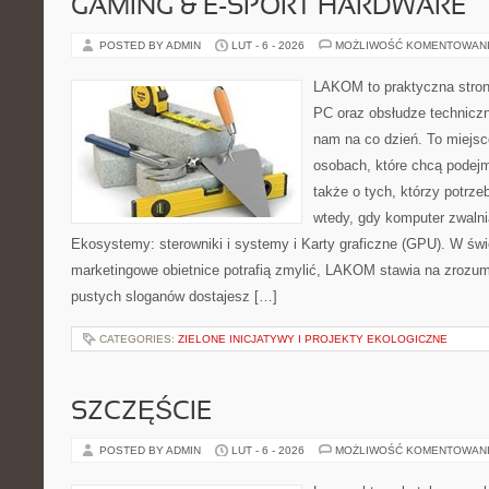
GAMING & E-SPORT HARDWARE
POSTED BY ADMIN
LUT - 6 - 2026
MOŻLIWOŚĆ KOMENTOWAN
LAKOM to praktyczna stro
PC oraz obsłudze techniczn
nam na co dzień. To miejsc
osobach, które chcą podejm
także o tych, którzy potrz
wtedy, gdy komputer zwalnia
Ekosystemy: sterowniki i systemy i Karty graficzne (GPU). W świ
marketingowe obietnice potrafią zmylić, LAKOM stawia na zrozum
pustych sloganów dostajesz […]
CATEGORIES:
ZIELONE INICJATYWY I PROJEKTY EKOLOGICZNE
SZCZĘŚCIE
POSTED BY ADMIN
LUT - 6 - 2026
MOŻLIWOŚĆ KOMENTOWAN