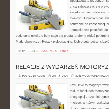
Spadlabuta to przestrzeń st
chcą zatroszczyć się o sw
świadomy. Jeśli stawiasz n
trwałość ulubionych par, zn
potrzebne do konserwacji o
kompleksowe podejście do 
codzienna opieka o buty staje się prosta, a efekty widać po krótki
Marki obuwnicze i Porady pielęgnacyjne. Dobre buty potrafi służyć
CATEGORIES:
POZOSTAŁE ARTYKUŁY
RELACJE Z WYDARZEŃ MOTORY
POSTED BY ADMIN
LUT - 3 - 2026
MOŻLIWOŚĆ KOMENTOWAN
Taxi Drive to magazyn twor
taxi, miłośnikach motoryzac
chcą lepiej zrozumieć ryne
miejsce, w którym praktyk
do aut i mądrą wiedzą o ty