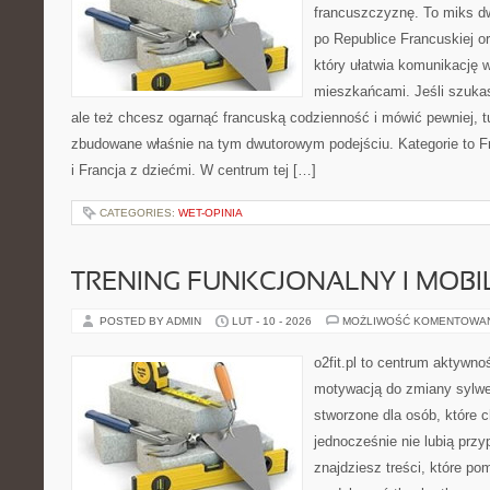
francuszczyznę. To miks d
po Republice Francuskiej o
który ułatwia komunikację
mieszkańcami. Jeśli szuk
ale też chcesz ogarnąć francuską codzienność i mówić pewniej, t
zbudowane właśnie na tym dwutorowym podejściu. Kategorie to Fra
i Francja z dziećmi. W centrum tej […]
CATEGORIES:
WET-OPINIA
TRENING FUNKCJONALNY I MOBIL
POSTED BY ADMIN
LUT - 10 - 2026
MOŻLIWOŚĆ KOMENTOWA
o2fit.pl to centrum aktywno
motywacją do zmiany sylwetk
stworzone dla osób, które c
jednocześnie nie lubią prz
znajdziesz treści, które p