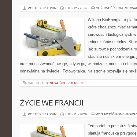
POSTED BY ADMIN
LUT - 12 - 2026
MOŻLIWOŚĆ KOMENTOWA
Wikana BioEnergia to platf
które chcą zrozumieć temat 
surowcach biologicznych w
jednocześnie rzetelny. Str
jak surowce pochodzenia r
stać się nośnikiem energii,
oraz na co zwracać uwagę, gdy w grę wchodzą ekonomia i efektyw
odnawialna na świecie i Fotowoltaika. Na stronie przewija się myś
CATEGORIES:
NOWOŚCI I PREMIERY
ŻYCIE WE FRANCJI
POSTED BY ADMIN
LUT - 11 - 2026
MOŻLIWOŚĆ KOMENTOWA
Ten portal to przestrzeń st
planują francuską przygodę