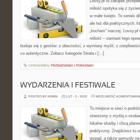
Lovsy.pl to zakątek przepe
miłość spotyka się z życie
w małe święto. To serwis dl
ale też dla praktycznych, k
„kocham” inaczej. Lovsy.pl
miłość – zamiast tego opow
buduje się z gestów: z obecności, z wymiany myśli, z cierpliwośc
co autentyczne. Zobacz kategorie Strata i […]
CATEGORIES:
PRZEWODNIKI I PORADNIKI
WYDARZENIA I FESTIWALE
POSTED BY ADMIN
LUT - 5 - 2026
MOŻLIWOŚĆ KOMENTOWAN
To miejsce w sieci o podró
stworzony z myślą o osobac
lokalne skarby i chcą plan
praktyczny. Znajdziesz tu op
wypad, a także pomysły na