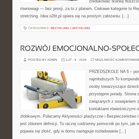
zredukować tkankę tłuszczo
równowagi — bez presji, za to z planem. Ciekawe kategorie to Reg
stretching. Idea o2fit.pl opiera się na prostym założeniu: […]
CATEGORIES:
RECYKLING I UPCYKLING
ROZWÓJ EMOCJONALNO-SPOŁE
POSTED BY ADMIN
LUT - 9 - 2026
MOŻLIWOŚĆ KOMENTOWAN
PRZEDSZKOLE NA 5 – port
najmłodszych To kompendiu
osoby towarzyszące dzieck
przystępne porady. Strona 
związanych z oswajaniem z
kontaktami rówieśniczymi 
żłobkowym. Polecamy Aktywności plastyczne i Bezpieczeństwo i 
jest zbiorem definicji. To raczej codzienny pomocnik po tym, jak 
pojawia się złość, gdy w domu następuje rozładowanie […]