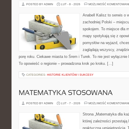
POSTED BY ADMIN
LUT - 8 - 2026
MOŻLIWOŚĆ KOMENTOWAN
Anabell Kalisz to serwis o
zachodniej Polski – miejscu
spokojem. To miejsce dla 
mapy spotykają się z opowi
pomysłów na wyjazd, chcesz
zaglądają wszyscy, znajdzi
porę roku. Ciekawe miasta to Śrem i Turek. To nie jest wyłącznie
To opowieść o regionie – prowadzona krok po kroku. […]
CATEGORIES:
HISTORIE KLIENTÓW I SUKCESY
MATEMATYKA STOSOWANA
POSTED BY ADMIN
LUT - 7 - 2026
MOŻLIWOŚĆ KOMENTOWAN
Strona „Matematyka dla każ
której zależności przestają
praktyczną umiejętnością. 