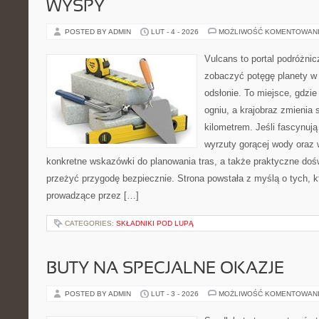
WYSPY
POSTED BY ADMIN
LUT - 4 - 2026
MOŻLIWOŚĆ KOMENTOWAN
Vulcans to portal podróżnic
zobaczyć potęgę planety w j
odsłonie. To miejsce, gdzie 
ogniu, a krajobraz zmienia
kilometrem. Jeśli fascynują
wyrzuty gorącej wody oraz 
konkretne wskazówki do planowania tras, a także praktyczne doś
przeżyć przygodę bezpiecznie. Strona powstała z myślą o tych, k
prowadzące przez […]
CATEGORIES:
SKŁADNIKI POD LUPĄ
BUTY NA SPECJALNE OKAZJE
POSTED BY ADMIN
LUT - 3 - 2026
MOŻLIWOŚĆ KOMENTOWAN