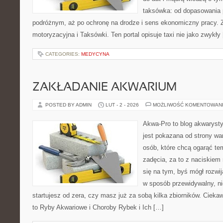
taksówka: od dopasowania p
podróżnym, aż po ochronę na drodze i sens ekonomiczny pracy. 
motoryzacyjna i Taksówki. Ten portal opisuje taxi nie jako zwykły
CATEGORIES:
MEDYCYNA
ZAKŁADANIE AKWARIUM
POSTED BY ADMIN
LUT - 2 - 2026
MOŻLIWOŚĆ KOMENTOWAN
Akwa-Pro to blog akwaryst
jest pokazana od strony war
osób, które chcą ogarąć t
zadęcia, za to z naciskiem 
się na tym, byś mógł rozwi
w sposób przewidywalny, ni
startujesz od zera, czy masz już za sobą kilka zbiorników. Cieka
to Ryby Akwariowe i Choroby Rybek i Ich […]