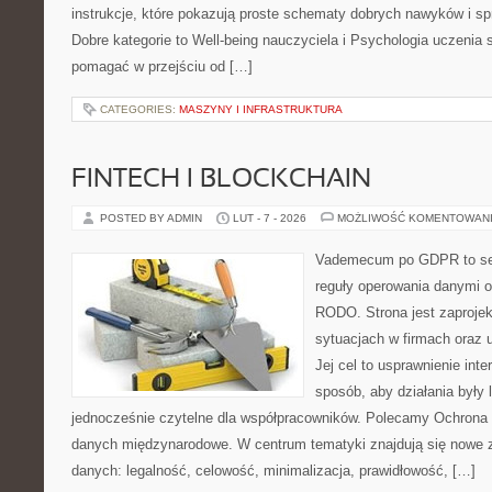
instrukcje, które pokazują proste schematy dobrych nawyków i s
Dobre kategorie to Well-being nauczyciela i Psychologia uczenia si
pomagać w przejściu od […]
CATEGORIES:
MASZYNY I INFRASTRUKTURA
FINTECH I BLOCKCHAIN
POSTED BY ADMIN
LUT - 7 - 2026
MOŻLIWOŚĆ KOMENTOWAN
Vademecum po GDPR to ser
reguły operowania danymi 
RODO. Strona jest zaproje
sytuacjach w firmach oraz 
Jej cel to usprawnienie inte
sposób, aby działania były 
jednocześnie czytelne dla współpracowników. Polecamy Ochrona d
danych międzynarodowe. W centrum tematyki znajdują się nowe 
danych: legalność, celowość, minimalizacja, prawidłowość, […]