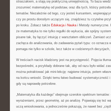
straszakiem, a stają się praktyczną umiejętnością. To baza wiedz
zrozumieć matematykę od podstaw, oraz dla tych, którzy potrzebu
tematów. Niezależnie od tego, czy jesteś kursantem, wspierając
czy po prostu dorosłym uczącym się, znajdziesz tu czytelne przy
po kroku. Zobacz także
Edukacja i Nauka
i Metody numeryczne. I
że matematyka to nie tylko regułki do wykucia, ale spójny system
pisane tak, by łączyć intuicję z warsztatem obliczeń. Zamiast uc
zachęca do analizowania, do zadawania pytań typu: co oznacza w
pomaga nie tylko w szkole, lecz także w codziennych decyzjach, g
W treściach nacisk kładziony jest na przystępność. Pojęcia tłu
bezpośredni, a przykłady dobrane tak, aby od razu było widać z
można potraktować jak mini-lekcję: najpierw intuicja, potem własn
na końcu wnioski. Dzięki temu łatwo budować systematyczność i
gdy są naprawdę potrzebne.
„Matematyka dla każdego” obejmuje szerokie spektrum tematów: o
wyrażeniami, przez geometrię, aż po analizę. Pojawiają się też wą
uczą wnioskowania, a jednocześnie pokazują, że nawet bez „cięż