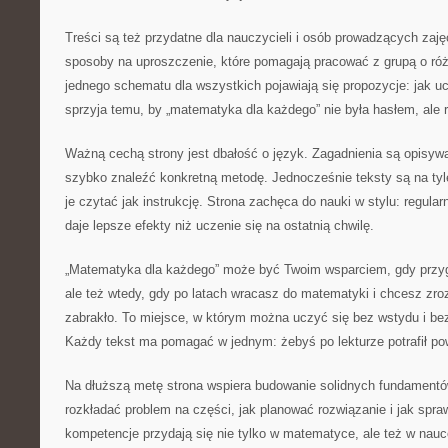
Treści są też przydatne dla nauczycieli i osób prowadzących zaj
sposoby na uproszczenie, które pomagają pracować z grupą o ró
jednego schematu dla wszystkich pojawiają się propozycje: jak uc
sprzyja temu, by „matematyka dla każdego” nie była hasłem, ale r
Ważną cechą strony jest dbałość o język. Zagadnienia są opisywa
szybko znaleźć konkretną metodę. Jednocześnie teksty są na tyl
je czytać jak instrukcję. Strona zachęca do nauki w stylu: regular
daje lepsze efekty niż uczenie się na ostatnią chwilę.
„Matematyka dla każdego” może być Twoim wsparciem, gdy przyg
ale też wtedy, gdy po latach wracasz do matematyki i chcesz zro
zabrakło. To miejsce, w którym można uczyć się bez wstydu i bez 
Każdy tekst ma pomagać w jednym: żebyś po lekturze potrafił po
Na dłuższą metę strona wspiera budowanie solidnych fundamentó
rozkładać problem na części, jak planować rozwiązanie i jak spr
kompetencje przydają się nie tylko w matematyce, ale też w nauce