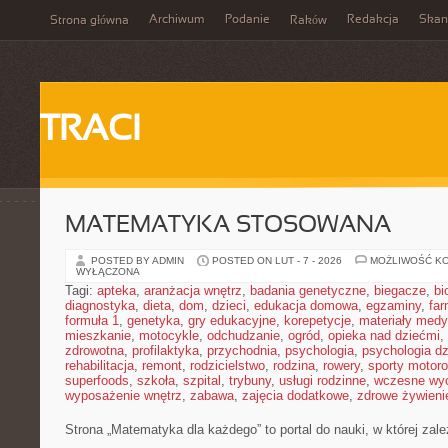
Archiwum
Podanie
Redakcja
Skan
Strona główna
Raków
TRACI
MATEMATYKA STOSOWANA
POSTED BY ADMIN
POSTED ON LUT - 7 - 2026
MOŻLIWOŚĆ K
WYŁĄCZONA
Tagi:
apteka
,
aranżacja wnętrz
,
badania genetyczne
,
biegacze
,
bi
diagnostyka
,
dieta
,
dom
,
dzieci
,
edukacja domowa
,
egzaminy
,
far
formuła 1
,
genetyka
,
gry edukacyjne
,
korepetycje
,
materiały med
mieszkanie
,
motocykle
,
odchudzanie
,
ogród
,
opieka nad dziećmi
,
zdrowotna
,
profilaktyka
,
przychodnia
,
psychologia
,
psychologia dz
rehabilitacja
,
remont
,
rodzicielstwo
,
rodzina
,
rowery
,
sporty motor
superfoods
,
szkoła
,
szpital
,
trybuny
,
usługi rodzinne
,
wczesne wy
wyposażenie wnętrz
,
zabawa
,
zajęcia dodatkowe
,
zdrowe żywieni
Strona „Matematyka dla każdego” to portal do nauki, w której zal