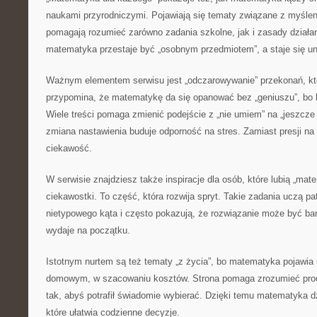
naukami przyrodniczymi. Pojawiają się tematy związane z myślen
pomagają rozumieć zarówno zadania szkolne, jak i zasady działa
matematyka przestaje być „osobnym przedmiotem”, a staje się u
Ważnym elementem serwisu jest „odczarowywanie” przekonań, któ
przypomina, że matematykę da się opanować bez „geniuszu”, bo 
Wiele treści pomaga zmienić podejście z „nie umiem” na „jeszcze
zmiana nastawienia buduje odporność na stres. Zamiast presji na 
ciekawość.
W serwisie znajdziesz także inspiracje dla osób, które lubią „ma
ciekawostki. To część, która rozwija spryt. Takie zadania uczą pa
nietypowego kąta i często pokazują, że rozwiązanie może być bard
wydaje na początku.
Istotnym nurtem są też tematy „z życia”, bo matematyka pojawia
domowym, w szacowaniu kosztów. Strona pomaga zrozumieć procen
tak, abyś potrafił świadomie wybierać. Dzięki temu matematyka dz
które ułatwia codzienne decyzje.