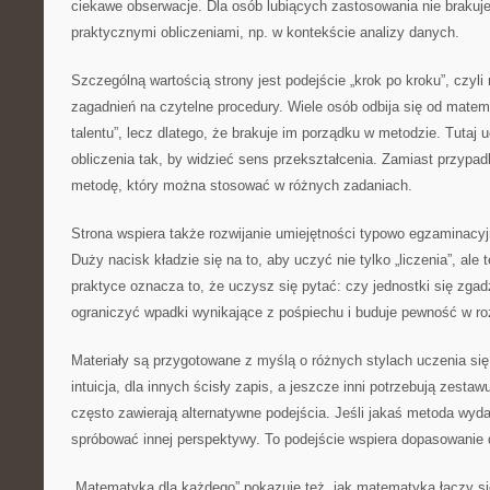
ciekawe obserwacje. Dla osób lubiących zastosowania nie braku
praktycznymi obliczeniami, np. w kontekście analizy danych.
Szczególną wartością strony jest podejście „krok po kroku”, czyli 
zagadnień na czytelne procedury. Wiele osób odbija się od matema
talentu”, lecz dlatego, że brakuje im porządku w metodzie. Tutaj 
obliczenia tak, by widzieć sens przekształcenia. Zamiast przypa
metodę, który można stosować w różnych zadaniach.
Strona wspiera także rozwijanie umiejętności typowo egzaminacyjn
Duży nacisk kładzie się na to, aby uczyć nie tylko „liczenia”, ale
praktyce oznacza to, że uczysz się pytać: czy jednostki się zga
ograniczyć wpadki wynikające z pośpiechu i buduje pewność w r
Materiały są przygotowane z myślą o różnych stylach uczenia się
intuicja, dla innych ścisły zapis, a jeszcze inni potrzebują zesta
często zawierają alternatywne podejścia. Jeśli jakaś metoda wyda
spróbować innej perspektywy. To podejście wspiera dopasowanie 
„Matematyka dla każdego” pokazuje też, jak matematyka łączy si