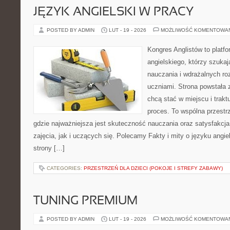
JĘZYK ANGIELSKI W PRACY
POSTED BY ADMIN
LUT - 19 - 2026
MOŻLIWOŚĆ KOMENTOWA
Kongres Anglistów to platf
angielskiego, którzy szuk
nauczania i wdrażalnych ro
uczniami. Strona powstała 
chcą stać w miejscu i trak
proces. To wspólna przestrz
gdzie najważniejsza jest skuteczność nauczania oraz satysfakc
zajęcia, jak i uczących się. Polecamy Fakty i mity o języku angie
strony […]
CATEGORIES:
PRZESTRZEŃ DLA DZIECI (POKOJE I STREFY ZABAWY)
TUNING PREMIUM
POSTED BY ADMIN
LUT - 19 - 2026
MOŻLIWOŚĆ KOMENTOWA