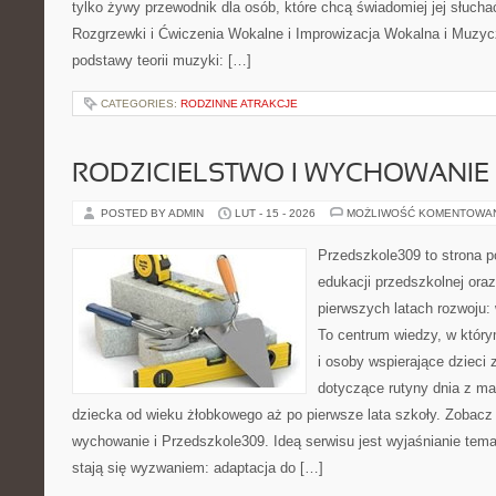
tylko żywy przewodnik dla osób, które chcą świadomiej jej słucha
Rozgrzewki i Ćwiczenia Wokalne i Improwizacja Wokalna i Muzy
podstawy teorii muzyki: […]
CATEGORIES:
RODZINNE ATRAKCJE
RODZICIELSTWO I WYCHOWANIE
POSTED BY ADMIN
LUT - 15 - 2026
MOŻLIWOŚĆ KOMENTOWA
Przedszkole309 to strona p
edukacji przedszkolnej ora
pierwszych latach rozwoju: 
To centrum wiedzy, w któr
i osoby wspierające dzieci 
dotyczące rutyny dnia z m
dziecka od wieku żłobkowego aż po pierwsze lata szkoły. Zobacz 
wychowanie i Przedszkole309. Ideą serwisu jest wyjaśnianie temat
stają się wyzwaniem: adaptacja do […]