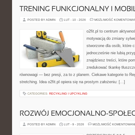
TRENING FUNKCJONALNY I MOBIL
POSTED BY ADMIN
LUT - 10 - 2026
MOŻLIWOŚĆ KOMENTOWA
o2fit.pl to centrum aktywno
motywacją do zmiany sylwetk
stworzone dla osób, które c
jednocześnie nie lubią prz
znajdziesz treści, które p
zredukować tkankę tłuszczo
równowagi — bez presji, za to z planem. Ciekawe kategorie to Reg
stretching. Idea o2fit.pl opiera się na prostym założeniu: […]
CATEGORIES:
RECYKLING I UPCYKLING
ROZWÓJ EMOCJONALNO-SPOŁE
POSTED BY ADMIN
LUT - 9 - 2026
MOŻLIWOŚĆ KOMENTOWAN