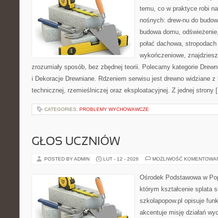
temu, co w praktyce robi na
nośnych: drew-nu do budowy.
budowa domu, odświeżenie,
połać dachowa, stropodach
wykończeniowe, znajdziesz
zrozumiały sposób, bez zbędnej teorii. Polecamy kategorie Drew
i Dekoracje Drewniane. Rdzeniem serwisu jest drewno widziane z 
technicznej, rzemieślniczej oraz eksploatacyjnej. Z jednej strony 
CATEGORIES:
PROBLEMY WYCHOWAWCZE
GŁOS UCZNIÓW
POSTED BY ADMIN
LUT - 12 - 2026
MOŻLIWOŚĆ KOMENTOWA
Ośrodek Podstawowa w Popo
którym kształcenie splata 
szkolapopow.pl opisuje fun
akcentuje misję działań wy