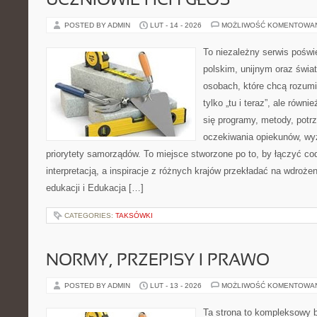
UCZNIOWIE I ICH GŁOS
POSTED BY ADMIN
LUT - 14 - 2026
MOŻLIWOŚĆ KOMENTOWA
To niezależny serwis poświ
polskim, unijnym oraz świ
osobach, które chcą rozumie
tylko „tu i teraz”, ale równ
się programy, metody, potr
oczekiwania opiekunów, wyz
priorytety samorządów. To miejsce stworzone po to, by łączyć co
interpretacją, a inspiracje z różnych krajów przekładać na wdroż
edukacji i Edukacja […]
CATEGORIES:
TAKSÓWKI
NORMY, PRZEPISY I PRAWO
POSTED BY ADMIN
LUT - 13 - 2026
MOŻLIWOŚĆ KOMENTOWA
Ta strona to kompleksowy 