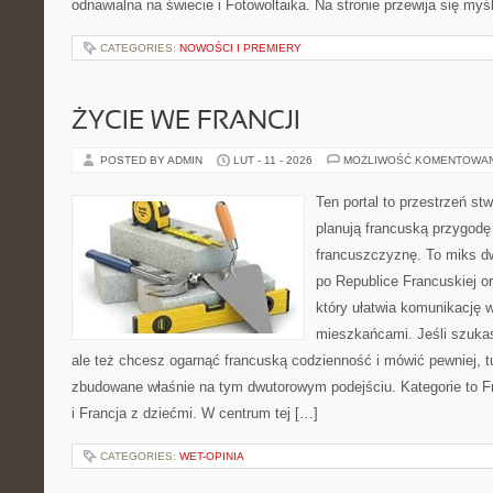
odnawialna na świecie i Fotowoltaika. Na stronie przewija się myś
CATEGORIES:
NOWOŚCI I PREMIERY
ŻYCIE WE FRANCJI
POSTED BY ADMIN
LUT - 11 - 2026
MOŻLIWOŚĆ KOMENTOWA
Ten portal to przestrzeń st
planują francuską przygodę
francuszczyznę. To miks d
po Republice Francuskiej o
który ułatwia komunikację
mieszkańcami. Jeśli szuk
ale też chcesz ogarnąć francuską codzienność i mówić pewniej, t
zbudowane właśnie na tym dwutorowym podejściu. Kategorie to Fra
i Francja z dziećmi. W centrum tej […]
CATEGORIES:
WET-OPINIA