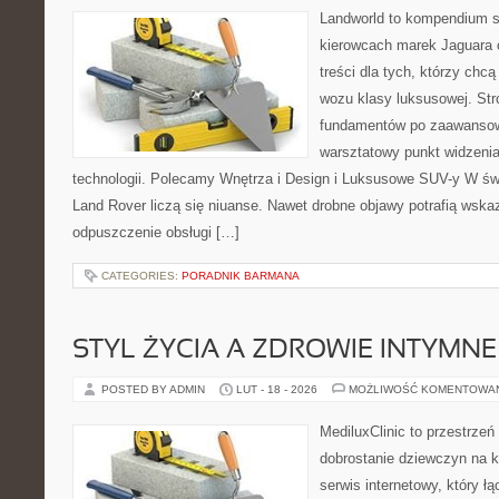
Landworld to kompendium s
kierowcach marek Jaguara 
treści dla tych, którzy chcą
wozu klasy luksusowej. Str
fundamentów po zaawansow
warsztatowy punkt widzenia
technologii. Polecamy Wnętrza i Design i Luksusowe SUV-y W św
Land Rover liczą się niuanse. Nawet drobne objawy potrafią wsk
odpuszczenie obsługi […]
CATEGORIES:
PORADNIK BARMANA
STYL ŻYCIA A ZDROWIE INTYMNE
POSTED BY ADMIN
LUT - 18 - 2026
MOŻLIWOŚĆ KOMENTOWA
MediluxClinic to przestrzeń
dobrostanie dziewczyn na k
serwis internetowy, który ł