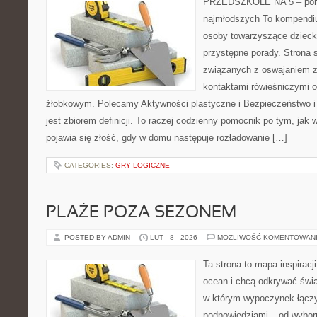
PRZEDSZKOLE NA 5 – port
najmłodszych To kompendiu
osoby towarzyszące dzieck
przystępne porady. Strona 
związanych z oswajaniem z
kontaktami rówieśniczymi 
żłobkowym. Polecamy Aktywności plastyczne i Bezpieczeństwo i 
jest zbiorem definicji. To raczej codzienny pomocnik po tym, jak 
pojawia się złość, gdy w domu następuje rozładowanie […]
CATEGORIES:
GRY LOGICZNE
PLAŻE POZA SEZONEM
POSTED BY ADMIN
LUT - 8 - 2026
MOŻLIWOŚĆ KOMENTOWAN
Ta strona to mapa inspiracji
ocean i chcą odkrywać świa
w którym wypoczynek łączy
podpowiedziami – od wyboru