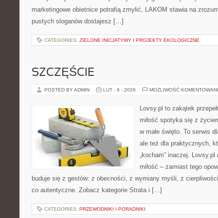
marketingowe obietnice potrafią zmylić, LAKOM stawia na zrozum
pustych sloganów dostajesz […]
CATEGORIES:
ZIELONE INICJATYWY I PROJEKTY EKOLOGICZNE
SZCZĘŚCIE
POSTED BY ADMIN
LUT - 6 - 2026
MOŻLIWOŚĆ KOMENTOWAN
Lovsy.pl to zakątek przepe
miłość spotyka się z życie
w małe święto. To serwis dl
ale też dla praktycznych, k
„kocham” inaczej. Lovsy.pl
miłość – zamiast tego opow
buduje się z gestów: z obecności, z wymiany myśli, z cierpliwośc
co autentyczne. Zobacz kategorie Strata i […]
CATEGORIES:
PRZEWODNIKI I PORADNIKI