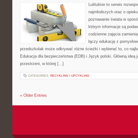
Lulitulisie to serwis rozwo
najmłodszych oraz o opiek
poznawanie świata w sposó
którym informacje są podaw
codzienne zajęcia zamieniaj
łączy edukację z pomysłow
przedszkolak może odkrywać różne ścieżki i wybierać to, co najb
Edukacja dla bezpieczeństwa (EDB) i Język polski. Główną ideą j
przestrzeni, w której […]
CATEGORIES:
RECYKLING I UPCYKLING
« Older Entries