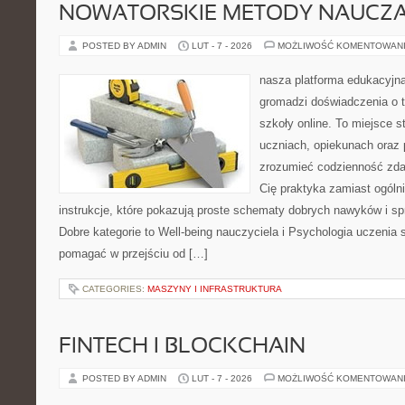
NOWATORSKIE METODY NAUCZA
POSTED BY ADMIN
LUT - 7 - 2026
MOŻLIWOŚĆ KOMENTOWAN
nasza platforma edukacyjna 
gromadzi doświadczenia o 
szkoły online. To miejsce 
uczniach, opiekunach oraz
zrozumieć codzienność zdaln
Cię praktyka zamiast ogólni
instrukcje, które pokazują proste schematy dobrych nawyków i s
Dobre kategorie to Well-being nauczyciela i Psychologia uczenia si
pomagać w przejściu od […]
CATEGORIES:
MASZYNY I INFRASTRUKTURA
FINTECH I BLOCKCHAIN
POSTED BY ADMIN
LUT - 7 - 2026
MOŻLIWOŚĆ KOMENTOWAN