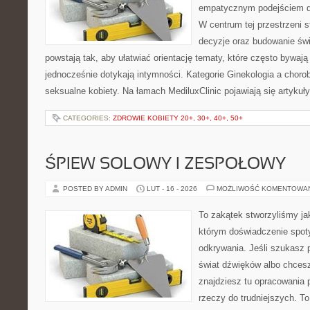
empatycznym podejściem d
W centrum tej przestrzeni 
decyzje oraz budowanie św
powstają tak, aby ułatwiać orientację tematy, które często bywaj
jednocześnie dotykają intymności. Kategorie Ginekologia a chorob
seksualne kobiety. Na łamach MediluxClinic pojawiają się artykuł
CATEGORIES:
ZDROWIE KOBIETY 20+, 30+, 40+, 50+
ŚPIEW SOLOWY I ZESPOŁOWY
POSTED BY ADMIN
LUT - 16 - 2026
MOŻLIWOŚĆ KOMENTOWA
To zakątek stworzyliśmy ja
którym doświadczenie spoty
odkrywania. Jeśli szukasz p
świat dźwięków albo chces
znajdziesz tu opracowania
rzeczy do trudniejszych. To 