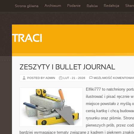
Archiwum
Podanie
Redakcja
Skan
Strona główna
Raków
TRACI
ZESZYTY I BULLET JOURNAL
POSTED BY ADMIN
LUT - 21 - 2026
MOŻLIWOŚĆ KOMENTOWA
Elfiki777 to natchniony port
ilustrować i pisać ręcznie
miejsce powstało z myślą o 
cenią kartkę i chcą budowa
rysunku oraz piśmie. Stron
pierwszych prób, przez cod
bardziej wymagające tematy związane z kadrem i pięknem znaków