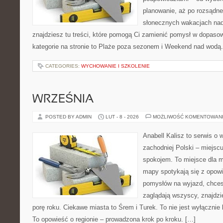
planowanie, aż po rozsądne
słonecznych wakacjach n
znajdziesz tu treści, które pomogą Ci zamienić pomysł w dopas
kategorie na stronie to Plaże poza sezonem i Weekend nad wodą
CATEGORIES:
WYCHOWANIE I SZKOLENIE
WRZEŚNIA
POSTED BY ADMIN
LUT - 8 - 2026
MOŻLIWOŚĆ KOMENTOWAN
Anabell Kalisz to serwis o
zachodniej Polski – miejscu
spokojem. To miejsce dla 
mapy spotykają się z opowi
pomysłów na wyjazd, chcesz
zaglądają wszyscy, znajdzi
porę roku. Ciekawe miasta to Śrem i Turek. To nie jest wyłącznie
To opowieść o regionie – prowadzona krok po kroku. […]