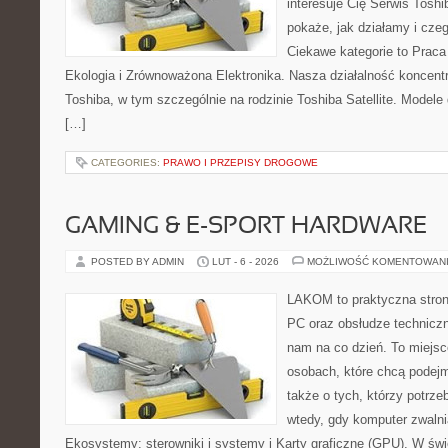
interesuje Cię Serwis Toshi
pokaże, jak działamy i cze
Ciekawe kategorie to Praca
Ekologia i Zrównoważona Elektronika. Nasza działalność koncentr
Toshiba, w tym szczególnie na rodzinie Toshiba Satellite. Modele
[…]
CATEGORIES:
PRAWO I PRZEPISY DROGOWE
GAMING & E-SPORT HARDWARE
POSTED BY ADMIN
LUT - 6 - 2026
MOŻLIWOŚĆ KOMENTOWAN
LAKOM to praktyczna stro
PC oraz obsłudze techniczn
nam na co dzień. To miejsc
osobach, które chcą podejm
także o tych, którzy potrz
wtedy, gdy komputer zwalnia
Ekosystemy: sterowniki i systemy i Karty graficzne (GPU). W świ