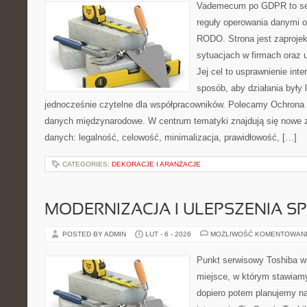
Vademecum po GDPR to ser
reguły operowania danymi 
RODO. Strona jest zaproje
sytuacjach w firmach oraz 
Jej cel to usprawnienie inte
sposób, aby działania były 
jednocześnie czytelne dla współpracowników. Polecamy Ochrona d
danych międzynarodowe. W centrum tematyki znajdują się nowe 
danych: legalność, celowość, minimalizacja, prawidłowość, […]
CATEGORIES:
DEKORACJE I ARANŻACJE
MODERNIZACJA I ULEPSZENIA S
POSTED BY ADMIN
LUT - 6 - 2026
MOŻLIWOŚĆ KOMENTOWAN
Punkt serwisowy Toshiba w 
miejsce, w którym stawiamy
dopiero potem planujemy na