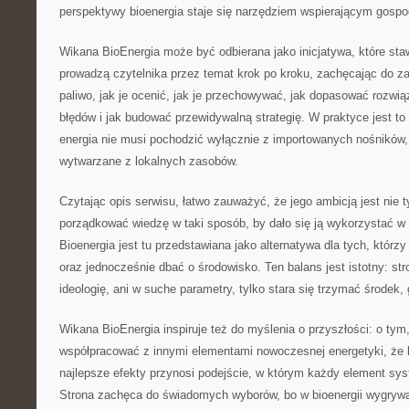
perspektywy bioenergia staje się narzędziem wspierającym gosp
Wikana BioEnergia może być odbierana jako inicjatywa, które sta
prowadzą czytelnika przez temat krok po kroku, zachęcając do z
paliwo, jak je ocenić, jak je przechowywać, jak dopasować rozwią
błędów i jak budować przewidywalną strategię. W praktyce jest to
energia nie musi pochodzić wyłącznie z importowanych nośników,
wytwarzane z lokalnych zasobów.
Czytając opis serwisu, łatwo zauważyć, że jego ambicją jest nie t
porządkować wiedzę w taki sposób, by dało się ją wykorzystać w
Bioenergia jest tu przedstawiana jako alternatywa dla tych, któr
oraz jednocześnie dbać o środowisko. Ten balans jest istotny: st
ideologię, ani w suche parametry, tylko stara się trzymać środek, g
Wikana BioEnergia inspiruje też do myślenia o przyszłości: o tym
współpracować z innymi elementami nowoczesnej energetyki, że li
najlepsze efekty przynosi podejście, w którym każdy element sy
Strona zachęca do świadomych wyborów, bo w bioenergii wygrywa 