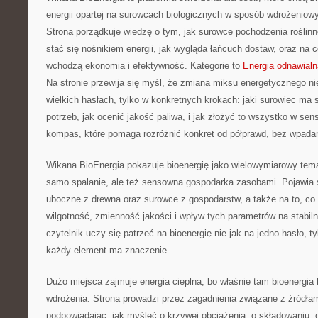
energii opartej na surowcach biologicznych w sposób wdrożeniowy,
Strona porządkuje wiedzę o tym, jak surowce pochodzenia rośli
stać się nośnikiem energii, jak wygląda łańcuch dostaw, oraz na
wchodzą ekonomia i efektywność. Kategorie to
Energia odnawialn
Na stronie przewija się myśl, że zmiana miksu energetycznego nie
wielkich hasłach, tylko w konkretnych krokach: jaki surowiec ma 
potrzeb, jak ocenić jakość paliwa, i jak złożyć to wszystko w se
kompas, które pomaga rozróżnić konkret od półprawd, bez wpadan
Wikana BioEnergia pokazuje bioenergię jako wielowymiarowy temat,
samo spalanie, ale też sensowna gospodarka zasobami. Pojawia s
uboczne z drewna oraz surowce z gospodarstw, a także na to, co 
wilgotność, zmienność jakości i wpływ tych parametrów na stabil
czytelnik uczy się patrzeć na bioenergię nie jak na jedno hasło, t
każdy element ma znaczenie.
Dużo miejsca zajmuje energia cieplna, bo właśnie tam bioenergia 
wdrożenia. Strona prowadzi przez zagadnienia związane z źródłam
podpowiadając, jak myśleć o krzywej obciążenia, o składowaniu, o 