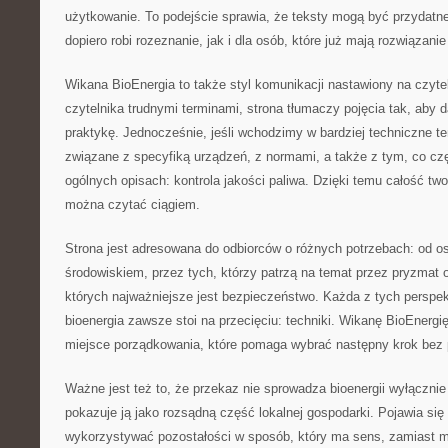
użytkowanie. To podejście sprawia, że teksty mogą być przydatn
dopiero robi rozeznanie, jak i dla osób, które już mają rozwiązanie
Wikana BioEnergia to także styl komunikacji nastawiony na czyt
czytelnika trudnymi terminami, strona tłumaczy pojęcia tak, aby d
praktykę. Jednocześnie, jeśli wchodzimy w bardziej techniczne te
związane z specyfiką urządzeń, z normami, a także z tym, co czę
ogólnych opisach: kontrola jakości paliwa. Dzięki temu całość t
można czytać ciągiem.
Strona jest adresowana do odbiorców o różnych potrzebach: od 
środowiskiem, przez tych, którzy patrzą na temat przez pryzmat op
których najważniejsze jest bezpieczeństwo. Każda z tych perspe
bioenergia zawsze stoi na przecięciu: techniki. Wikanę BioEnergi
miejsce porządkowania, które pomaga wybrać następny krok bez
Ważne jest też to, że przekaz nie sprowadza bioenergii wyłącznie 
pokazuje ją jako rozsądną część lokalnej gospodarki. Pojawia się
wykorzystywać pozostałości w sposób, który ma sens, zamiast m