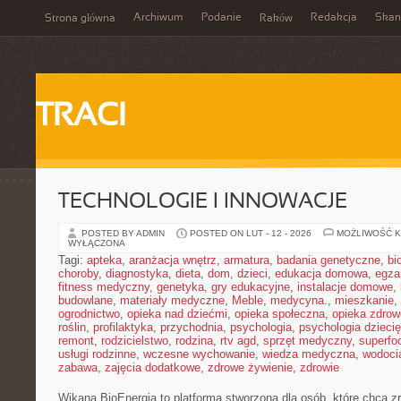
Archiwum
Podanie
Redakcja
Skan
Strona główna
Raków
TRACI
TECHNOLOGIE I INNOWACJE
POSTED BY ADMIN
POSTED ON LUT - 12 - 2026
MOŻLIWOŚĆ 
WYŁĄCZONA
Tagi:
apteka
,
aranżacja wnętrz
,
armatura
,
badania genetyczne
,
bi
choroby
,
diagnostyka
,
dieta
,
dom
,
dzieci
,
edukacja domowa
,
egza
fitness medyczny
,
genetyka
,
gry edukacyjne
,
instalacje domowe
,
budowlane
,
materiały medyczne
,
Meble
,
medycyna.
,
mieszkanie
,
ogrodnictwo
,
opieka nad dziećmi
,
opieka społeczna
,
opieka zdrow
roślin
,
profilaktyka
,
przychodnia
,
psychologia
,
psychologia dzieci
remont
,
rodzicielstwo
,
rodzina
,
rtv agd
,
sprzęt medyczny
,
superfo
usługi rodzinne
,
wczesne wychowanie
,
wiedza medyczna
,
wodoci
zabawa
,
zajęcia dodatkowe
,
zdrowe żywienie
,
zdrowie
Wikana BioEnergia to platforma stworzona dla osób, które chcą z