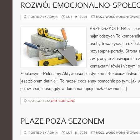
ROZWÓJ EMOCJONALNO-SPOŁE
POSTED BY ADMIN
LUT - 9 - 2026
MOŻLIWOŚĆ KOMENTOWAN
PRZEDSZKOLE NA 5 – port
najmłodszych To kompendiu
osoby towarzyszące dzieck
przystępne porady. Strona 
związanych z oswajaniem z
kontaktami rówieśniczymi 
żłobkowym. Polecamy Aktywności plastyczne i Bezpieczeństwo i 
jest zbiorem definicji. To raczej codzienny pomocnik po tym, jak 
pojawia się złość, gdy w domu następuje rozładowanie […]
CATEGORIES:
GRY LOGICZNE
PLAŻE POZA SEZONEM
POSTED BY ADMIN
LUT - 8 - 2026
MOŻLIWOŚĆ KOMENTOWAN