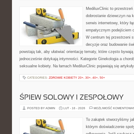
MediluxClinic to przestrzeń
dobrostanie dziewczyn na k
serwis internetowy, który ł
empatycznym podejściem d
W centrum tej przestrzeni 
decyzje oraz budowanie św
powstają tak, aby ułatwiać orientację tematy, które często bywaj
jednocześnie dotykają intymności. Kategorie Ginekologia a chorob
seksualne kobiety. Na łamach MediluxClinic pojawiają się artykuł
CATEGORIES:
ZDROWIE KOBIETY 20+, 30+, 40+, 50+
ŚPIEW SOLOWY I ZESPOŁOWY
POSTED BY ADMIN
LUT - 16 - 2026
MOŻLIWOŚĆ KOMENTOWA
To zakątek stworzyliśmy ja
którym doświadczenie spoty
odkrywania. Jeśli szukasz p