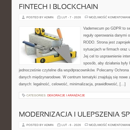
FINTECH I BLOCKCHAIN
POSTED BY ADMIN
LUT - 7 - 2026
MOŻLIWOŚĆ KOMENTOWAN
Vademecum po GDPR to ser
reguły operowania danymi 
RODO. Strona jest zaproje
sytuacjach w firmach oraz 
Jej cel to usprawnienie inte
sposób, aby działania były 
jednocześnie czytelne dla współpracowników. Polecamy Ochrona d
danych międzynarodowe. W centrum tematyki znajdują się nowe 
danych: legalność, celowość, minimalizacja, prawidłowość, […]
CATEGORIES:
DEKORACJE I ARANŻACJE
MODERNIZACJA I ULEPSZENIA S
POSTED BY ADMIN
LUT - 6 - 2026
MOŻLIWOŚĆ KOMENTOWAN