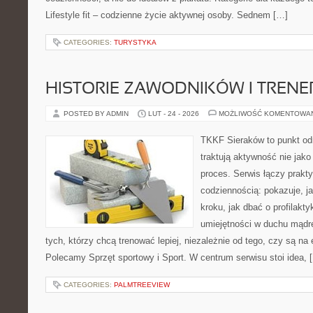
Lifestyle fit – codzienne życie aktywnej osoby. Sednem […]
CATEGORIES:
TURYSTYKA
HISTORIE ZAWODNIKÓW I TREN
POSTED BY ADMIN
LUT - 24 - 2026
MOŻLIWOŚĆ KOMENTOWA
TKKF Sieraków to punkt odn
traktują aktywność nie jako
proces. Serwis łączy prakt
codziennością: pokazuje, j
kroku, jak dbać o profilakty
umiejętności w duchu mądre
tych, którzy chcą trenować lepiej, niezależnie od tego, czy są na 
Polecamy Sprzęt sportowy i Sport. W centrum serwisu stoi idea, 
CATEGORIES:
PALMTREEVIEW