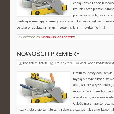
cenią kartkę i chcą budowa
rysunku oraz piśmie. Stron
pierwszych prób, przez cod
bardziej wymagające tematy związane z kadrem i pięknem znaków
Sztuka w Edukacji i Terapii i Lettering DIY i Projekty. W […]
CATEGORIES:
MECHANIKA OD PODSTAW
NOWOŚCI I PREMIERY
POSTED BY ADMIN
LUT - 20 - 2026
MOŻLIWOŚĆ KOMENTOWA
Limith to lifestylowy serwi
myślą o czytelnikach szuka
dniu, ale też o tych, którzy
miejsce, w którym brzmieni
anegdotami, a świeże wydan
Całość ma charakter bez n
muzyka staje się tu naturalna i daje się czytać tak samo łatwo, 