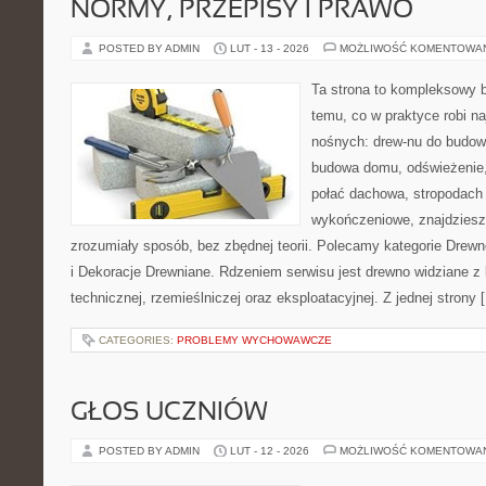
NORMY, PRZEPISY I PRAWO
POSTED BY ADMIN
LUT - 13 - 2026
MOŻLIWOŚĆ KOMENTOWA
Ta strona to kompleksowy 
temu, co w praktyce robi na
nośnych: drew-nu do budowy.
budowa domu, odświeżenie,
połać dachowa, stropodach
wykończeniowe, znajdziesz
zrozumiały sposób, bez zbędnej teorii. Polecamy kategorie Drew
i Dekoracje Drewniane. Rdzeniem serwisu jest drewno widziane z 
technicznej, rzemieślniczej oraz eksploatacyjnej. Z jednej strony 
CATEGORIES:
PROBLEMY WYCHOWAWCZE
GŁOS UCZNIÓW
POSTED BY ADMIN
LUT - 12 - 2026
MOŻLIWOŚĆ KOMENTOWA