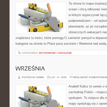
Ta strona to mapa inspiracji
ocean i chcą odkrywać świa
w którym wypoczynek łączy
podpowiedziami – od wyboru
planowanie, aż po rozsądne
słonecznych wakacjach n
znajdziesz tu treści, które pomogą Ci zamienić pomysł w dopas
kategorie na stronie to Plaże poza sezonem i Weekend nad wodą
CATEGORIES:
WYCHOWANIE I SZKOLENIE
WRZEŚNIA
POSTED BY ADMIN
LUT - 8 - 2026
MOŻLIWOŚĆ KOMENTOWAN
Anabell Kalisz to serwis o
zachodniej Polski – miejscu
spokojem. To miejsce dla 
mapy spotykają się z opowi