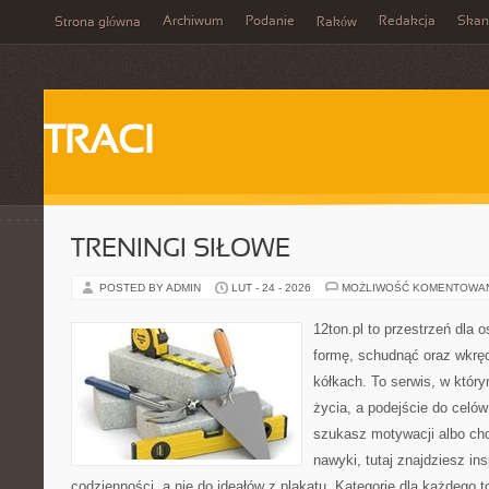
Archiwum
Podanie
Redakcja
Skan
Strona główna
Raków
TRACI
TRENINGI SIŁOWE
POSTED BY ADMIN
LUT - 24 - 2026
MOŻLIWOŚĆ KOMENTOWA
12ton.pl to przestrzeń dla 
formę, schudnąć oraz wkręc
kółkach. To serwis, w który
życia, a podejście do celów
szukasz motywacji albo ch
nawyki, tutaj znajdziesz in
codzienności, a nie do ideałów z plakatu. Kategorie dla każdego t