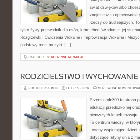
świat dźwięków albo chces
znajdziesz tu opracowania
rzeczy do trudniejszych. To 
tylko żywy przewodnik dla osób, które chcą świadomiej jej słucha
Rozgrzewki i Ćwiczenia Wokalne i Improwizacja Wokalna i Muzy
podstawy teorii muzyki: […]
CATEGORIES:
RODZINNE ATRAKCJE
RODZICIELSTWO I WYCHOWANIE
POSTED BY ADMIN
LUT - 15 - 2026
MOŻLIWOŚĆ KOMENTOWA
Przedszkole309 to strona p
edukacji przedszkolnej ora
pierwszych latach rozwoju: 
To centrum wiedzy, w któr
i osoby wspierające dzieci 
dotyczące rutyny dnia z m