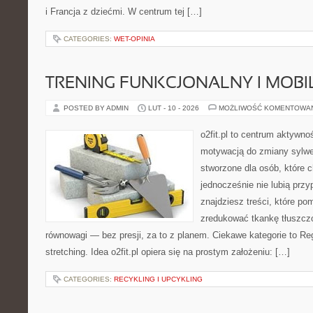
i Francja z dziećmi. W centrum tej […]
CATEGORIES:
WET-OPINIA
TRENING FUNKCJONALNY I MOBIL
POSTED BY ADMIN
LUT - 10 - 2026
MOŻLIWOŚĆ KOMENTOWA
o2fit.pl to centrum aktywno
motywacją do zmiany sylwetk
stworzone dla osób, które c
jednocześnie nie lubią prz
znajdziesz treści, które p
zredukować tkankę tłuszczo
równowagi — bez presji, za to z planem. Ciekawe kategorie to Reg
stretching. Idea o2fit.pl opiera się na prostym założeniu: […]
CATEGORIES:
RECYKLING I UPCYKLING