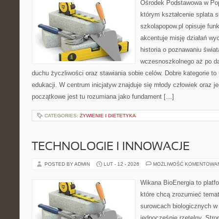
Ośrodek Podstawowa w Popo
którym kształcenie splata 
szkolapopow.pl opisuje fun
akcentuje misję działań wy
historia o poznawaniu świat
wczesnoszkolnego aż po da
duchu życzliwości oraz stawiania sobie celów. Dobre kategorie to
edukacji. W centrum inicjatyw znajduje się młody człowiek oraz 
początkowe jest tu rozumiana jako fundament […]
CATEGORIES:
ŻYWIENIE I DIETETYKA
TECHNOLOGIE I INNOWACJE
POSTED BY ADMIN
LUT - 12 - 2026
MOŻLIWOŚĆ KOMENTOWA
Wikana BioEnergia to platf
które chcą zrozumieć temat 
surowcach biologicznych w
jednocześnie rzetelny. Str