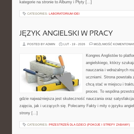
kategorie na stronie to Albumy i Płyty […]
CATEGORIES:
LABORATORIUM IDEI
JĘZYK ANGIELSKI W PRACY
POSTED BY ADMIN
LUT - 19 - 2026
MOŻLIWOŚĆ KOMENTOWA
Kongres Anglistów to platf
angielskiego, którzy szuk
nauczania i wdrażalnych ro
uczniami. Strona powstała 
chcą stać w miejscu i trak
proces. To wspólna przestrz
gdzie najważniejsza jest skuteczność nauczania oraz satysfakc
zajęcia, jak i uczących się. Polecamy Fakty i mity o języku angie
strony […]
CATEGORIES:
PRZESTRZEŃ DLA DZIECI (POKOJE I STREFY ZABAWY)