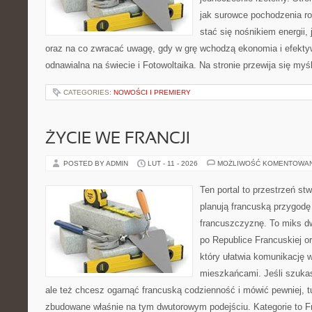
jak surowce pochodzenia r
stać się nośnikiem energii,
oraz na co zwracać uwagę, gdy w grę wchodzą ekonomia i efektyw
odnawialna na świecie i Fotowoltaika. Na stronie przewija się myś
CATEGORIES:
NOWOŚCI I PREMIERY
ŻYCIE WE FRANCJI
POSTED BY ADMIN
LUT - 11 - 2026
MOŻLIWOŚĆ KOMENTOWA
Ten portal to przestrzeń st
planują francuską przygodę
francuszczyznę. To miks d
po Republice Francuskiej o
który ułatwia komunikację
mieszkańcami. Jeśli szuk
ale też chcesz ogarnąć francuską codzienność i mówić pewniej, t
zbudowane właśnie na tym dwutorowym podejściu. Kategorie to Fra