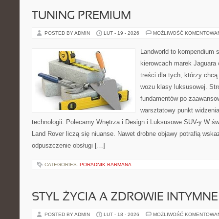
TUNING PREMIUM
POSTED BY ADMIN
LUT - 19 - 2026
MOŻLIWOŚĆ KOMENTOWA
Landworld to kompendium s
kierowcach marek Jaguara 
treści dla tych, którzy chcą
wozu klasy luksusowej. Str
fundamentów po zaawansow
warsztatowy punkt widzenia
technologii. Polecamy Wnętrza i Design i Luksusowe SUV-y W św
Land Rover liczą się niuanse. Nawet drobne objawy potrafią wsk
odpuszczenie obsługi […]
CATEGORIES:
PORADNIK BARMANA
STYL ŻYCIA A ZDROWIE INTYMNE
POSTED BY ADMIN
LUT - 18 - 2026
MOŻLIWOŚĆ KOMENTOWA