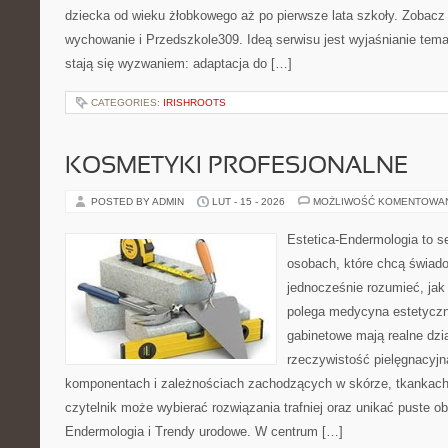
dziecka od wieku żłobkowego aż po pierwsze lata szkoły. Zobacz 
wychowanie i Przedszkole309. Ideą serwisu jest wyjaśnianie temat
stają się wyzwaniem: adaptacja do […]
CATEGORIES:
IRISHROOTS
KOSMETYKI PROFESJONALNE
POSTED BY ADMIN
LUT - 15 - 2026
MOŻLIWOŚĆ KOMENTOWA
Estetica-Endermologia to s
osobach, które chcą świado
jednocześnie rozumieć, jak
polega medycyna estetyczn
gabinetowe mają realne dzia
rzeczywistość pielęgnacyjn
komponentach i zależnościach zachodzących w skórze, tkankach 
czytelnik może wybierać rozwiązania trafniej oraz unikać puste ob
Endermologia i Trendy urodowe. W centrum […]