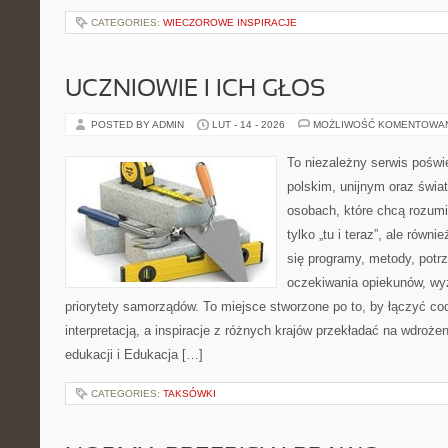
CATEGORIES:
WIECZOROWE INSPIRACJE
UCZNIOWIE I ICH GŁOS
POSTED BY ADMIN
LUT - 14 - 2026
MOŻLIWOŚĆ KOMENTOWA
To niezależny serwis poświ
polskim, unijnym oraz świ
osobach, które chcą rozumie
tylko „tu i teraz”, ale równ
się programy, metody, potr
oczekiwania opiekunów, wyz
priorytety samorządów. To miejsce stworzone po to, by łączyć co
interpretacją, a inspiracje z różnych krajów przekładać na wdroż
edukacji i Edukacja […]
CATEGORIES:
TAKSÓWKI