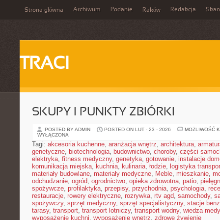
Archiwum
Podanie
Redakcja
Skan
Strona główna
Raków
TRACI
SKUPY I PUNKTY ZBIÓRKI
POSTED BY ADMIN
POSTED ON LUT - 23 - 2026
MOŻLIWOŚĆ 
WYŁĄCZONA
Tagi:
akcesoria kuchenne
,
aranżacja wnętrz
,
architektura
,
armatur
genetyczne
,
biotechnologia
,
budownictwo
,
choroby
,
części samo
elektryka
,
fitness medyczny
,
genetyka
,
gotowanie
,
instalacje do
komunikacja miejska
,
kuchnia
,
kulinaria
,
łodzie
,
logistyka transpo
materiały budowlane
,
materiały medyczne
,
Meble
,
mieszkanie
,
mo
odchudzanie
,
ogród
,
ogrodnictwo
,
opieka zdrowotna
,
patio
,
pielęgn
spożywcze
,
profilaktyka
,
przepisy
,
przychodnia
,
psychologia
,
rece
restauracje
,
rowery elektryczne
,
rozrywka
,
rtv agd
,
samochody
,
s
spożywczy
,
sprzęt medyczny
,
sprzęt specjalistyczny
,
stacje ben
tarasy
,
transport
,
transport lotniczy
,
transport wodny
,
wiedza med
wyposażenie kuchni
,
wyposażenie wnętrz
,
zdrowe żywienie