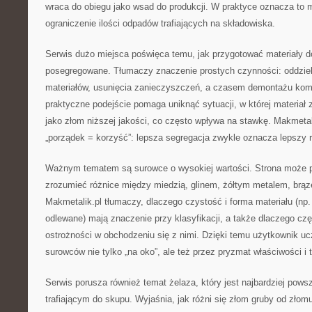
wraca do obiegu jako wsad do produkcji. W praktyce oznacza to m
ograniczenie ilości odpadów trafiających na składowiska.
Serwis dużo miejsca poświęca temu, jak przygotować materiały d
posegregowane. Tłumaczy znaczenie prostych czynności: oddziel
materiałów, usunięcia zanieczyszczeń, a czasem demontażu ko
praktyczne podejście pomaga uniknąć sytuacji, w której materiał 
jako złom niższej jakości, co często wpływa na stawkę. Makmeta
„porządek = korzyść”: lepsza segregacja zwykle oznacza lepszy r
Ważnym tematem są surowce o wysokiej wartości. Strona może 
zrozumieć różnice między miedzią, glinem, żółtym metalem, brą
Makmetalik.pl tłumaczy, dlaczego czystość i forma materiału (np.
odlewane) mają znaczenie przy klasyfikacji, a także dlaczego c
ostrożności w obchodzeniu się z nimi. Dzięki temu użytkownik u
surowców nie tylko „na oko”, ale też przez pryzmat właściwości 
Serwis porusza również temat żelaza, który jest najbardziej po
trafiającym do skupu. Wyjaśnia, jak różni się złom gruby od zło