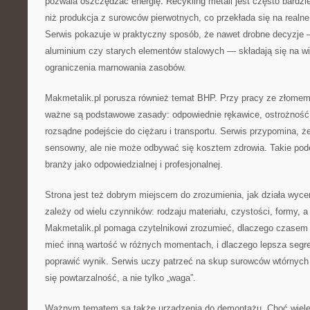
pozwala oszczędzać energię. Recykling metali jest często bardzi
niż produkcja z surowców pierwotnych, co przekłada się na realne
Serwis pokazuje w praktyczny sposób, że nawet drobne decyzje
aluminium czy starych elementów stalowych — składają się na wi
ograniczenia marnowania zasobów.
Makmetalik.pl porusza również temat BHP. Przy pracy ze złomem 
ważne są podstawowe zasady: odpowiednie rękawice, ostrożność 
rozsądne podejście do ciężaru i transportu. Serwis przypomina, ż
sensowny, ale nie może odbywać się kosztem zdrowia. Takie pod
branży jako odpowiedzialnej i profesjonalnej.
Strona jest też dobrym miejscem do zrozumienia, jak działa wyce
zależy od wielu czynników: rodzaju materiału, czystości, formy, a
Makmetalik.pl pomaga czytelnikowi zrozumieć, dlaczego czasem
mieć inną wartość w różnych momentach, i dlaczego lepsza segre
poprawić wynik. Serwis uczy patrzeć na skup surowców wtórnych 
się powtarzalność, a nie tylko „waga”.
Ważnym tematem są także urządzenia do demontażu. Choć wiele