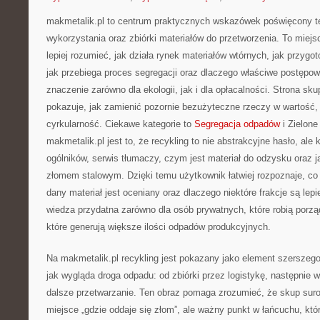
makmetalik.pl to centrum praktycznych wskazówek poświęcony 
wykorzystania oraz zbiórki materiałów do przetworzenia. To miejsc
lepiej rozumieć, jak działa rynek materiałów wtórnych, jak przyg
jak przebiega proces segregacji oraz dlaczego właściwe postępo
znaczenie zarówno dla ekologii, jak i dla opłacalności. Strona sku
pokazuje, jak zamienić pozornie bezużyteczne rzeczy w wartość,
cyrkularność. Ciekawe kategorie to
Segregacja odpadów
i Zielone
makmetalik.pl jest to, że recykling to nie abstrakcyjne hasło, ale
ogólników, serwis tłumaczy, czym jest materiał do odzysku oraz j
złomem stalowym. Dzięki temu użytkownik łatwiej rozpoznaje, c
dany materiał jest oceniany oraz dlaczego niektóre frakcje są lepi
wiedza przydatna zarówno dla osób prywatnych, które robią porządk
które generują większe ilości odpadów produkcyjnych.
Na makmetalik.pl recykling jest pokazany jako element szerszeg
jak wygląda droga odpadu: od zbiórki przez logistykę, następnie w
dalsze przetwarzanie. Ten obraz pomaga zrozumieć, że skup suro
miejsce „gdzie oddaje się złom”, ale ważny punkt w łańcuchu, któr