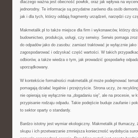
dlaczego ważna jest obecność powłok, oraz jak wpływa na wycenę 
jednorodny. Te informacje są przydatne zarówno dla osób demontu
jak i dla tych, którzy oddają fragmenty urządzeń, narzędzi czy 
Makmetalik.pl to także miejsce dla firm i wykonawców, którzy dzia
budownictwo, produkcja, usługi, czy serwisy. Serwis pomaga zro
do odpadów jako do zasobu: zamiast traktować je wyłącznie jako
zagospodarować i odzyskać część wartości. W takich przypadkach
odbiorów, a także wiedza o tym, jak prowadzić gospodarkę odpa
uporządkowany.
W kontekście formalności makmetalik.pl może podejmować temat 
pomagają działać legalnie i przejrzyście. Strona uczy, że recykli
nie opierają się wyłącznie na „dogadaniu się”, ale na procesie, w
przypisanie rodzaju odpadu. Takie podejście buduje zaufanie i pok
to sektor oparty o standardy.
Bardzo istotny jest wymiar ekologiczny. Makmetalik.pl tłumaczy,
skupu i ich przetwarzanie zmniejsza konieczność wydobycia suro