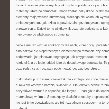
trafia do wyspecjalizowanych punktów, to w praktyce część ich 
materiały, które po demontażu mogą zostać odzyskane. Makmetal
elementy mają wartość surowcową, dlaczego nie wolno ich wyrz
zmieszanych oraz jak działa odpowiedzialne przekazywanie sprzę
przetworzenia. Dzięki temu użytkownik uczy się podejścia, w kt
i kierowane do właściwego strumienia.
Serwis ma też wymiar edukacyjny dla osób, które chcą uporządko
albo pozbyć się niepotrzebnych elementów po remoncie czy demo
podpowiada, jak planować segregację, jak przygotować transport, 
rozdzielić, a co lepiej oddać jako do dodatkowego sortowania. To
oszczędza czas i pozwala podejmować decyzje bez stresu.
makmetalik.pl to zatem przewodnik dla każdego, kto chce działać
surowców wtórnych bardziej świadomie. Dla jednych będzie to źró
odzyskiwać wartość z odpadów, dla innych — narzędzie do lepszej
materiałowej w firmie. Strona łączy dbałość o zasoby z opłacalnoś
nie jest tylko obowiązkiem, ale też rozsądnym sposobem na to, 
materiał.