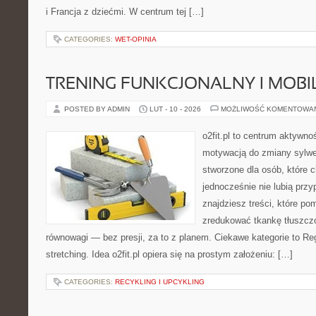
i Francja z dziećmi. W centrum tej […]
CATEGORIES:
WET-OPINIA
TRENING FUNKCJONALNY I MOBIL
POSTED BY ADMIN
LUT - 10 - 2026
MOŻLIWOŚĆ KOMENTOWA
o2fit.pl to centrum aktywno
motywacją do zmiany sylwetk
stworzone dla osób, które c
jednocześnie nie lubią prz
znajdziesz treści, które p
zredukować tkankę tłuszczo
równowagi — bez presji, za to z planem. Ciekawe kategorie to Reg
stretching. Idea o2fit.pl opiera się na prostym założeniu: […]
CATEGORIES:
RECYKLING I UPCYKLING