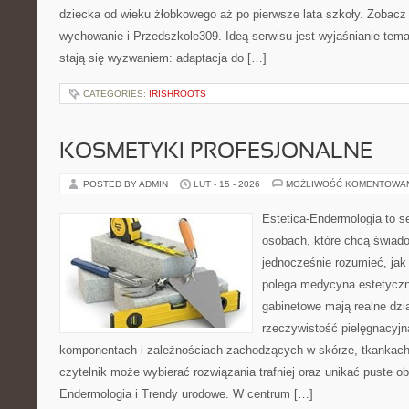
dziecka od wieku żłobkowego aż po pierwsze lata szkoły. Zobacz 
wychowanie i Przedszkole309. Ideą serwisu jest wyjaśnianie temat
stają się wyzwaniem: adaptacja do […]
CATEGORIES:
IRISHROOTS
KOSMETYKI PROFESJONALNE
POSTED BY ADMIN
LUT - 15 - 2026
MOŻLIWOŚĆ KOMENTOWA
Estetica-Endermologia to s
osobach, które chcą świado
jednocześnie rozumieć, jak
polega medycyna estetyczn
gabinetowe mają realne dzia
rzeczywistość pielęgnacyjn
komponentach i zależnościach zachodzących w skórze, tkankach 
czytelnik może wybierać rozwiązania trafniej oraz unikać puste ob
Endermologia i Trendy urodowe. W centrum […]