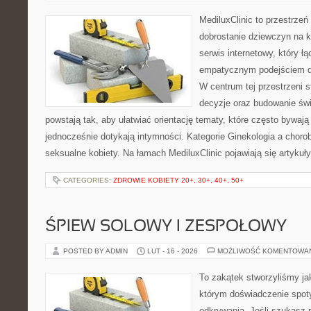
MediluxClinic to przestrzeń
dobrostanie dziewczyn na k
serwis internetowy, który ł
empatycznym podejściem d
W centrum tej przestrzeni 
decyzje oraz budowanie św
powstają tak, aby ułatwiać orientację tematy, które często bywaj
jednocześnie dotykają intymności. Kategorie Ginekologia a chorob
seksualne kobiety. Na łamach MediluxClinic pojawiają się artykuł
CATEGORIES:
ZDROWIE KOBIETY 20+, 30+, 40+, 50+
ŚPIEW SOLOWY I ZESPOŁOWY
POSTED BY ADMIN
LUT - 16 - 2026
MOŻLIWOŚĆ KOMENTOWA
To zakątek stworzyliśmy ja
którym doświadczenie spoty
odkrywania. Jeśli szukasz p