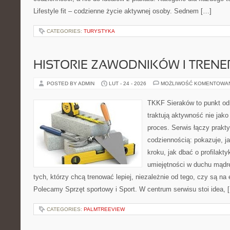
Lifestyle fit – codzienne życie aktywnej osoby. Sednem […]
CATEGORIES:
TURYSTYKA
HISTORIE ZAWODNIKÓW I TREN
POSTED BY ADMIN
LUT - 24 - 2026
MOŻLIWOŚĆ KOMENTOWA
TKKF Sieraków to punkt odn
traktują aktywność nie jako
proces. Serwis łączy prakt
codziennością: pokazuje, j
kroku, jak dbać o profilakty
umiejętności w duchu mądre
tych, którzy chcą trenować lepiej, niezależnie od tego, czy są na 
Polecamy Sprzęt sportowy i Sport. W centrum serwisu stoi idea, 
CATEGORIES:
PALMTREEVIEW