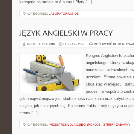
kategorie na stronie to Albumy i Płyty […]
CATEGORIES:
LABORATORIUM IDEI
JĘZYK ANGIELSKI W PRACY
POSTED BY ADMIN
LUT - 19 - 2026
MOŻLIWOŚĆ KOMENTOWA
Kongres Anglistów to platf
angielskiego, którzy szuk
nauczania i wdrażalnych ro
uczniami. Strona powstała 
chcą stać w miejscu i trak
proces. To wspólna przestrz
gdzie najważniejsza jest skuteczność nauczania oraz satysfakc
zajęcia, jak i uczących się. Polecamy Fakty i mity o języku angie
strony […]
CATEGORIES:
PRZESTRZEŃ DLA DZIECI (POKOJE I STREFY ZABAWY)