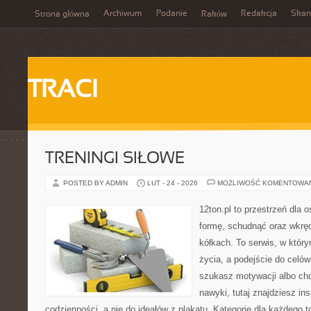
Archiwum
Podanie
Redakcja
Skan
Strona główna
Raków
TRACI
TRENINGI SIŁOWE
POSTED BY ADMIN
LUT - 24 - 2026
MOŻLIWOŚĆ KOMENTOWA
12ton.pl to przestrzeń dla 
formę, schudnąć oraz wkręc
kółkach. To serwis, w który
życia, a podejście do celów
szukasz motywacji albo ch
nawyki, tutaj znajdziesz in
codzienności, a nie do ideałów z plakatu. Kategorie dla każdego t