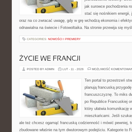
jak surowce pochodzenia r
stać się nośnikiem energii,
oraz na co zwracać uwagę, gdy w grę wchodzą ekonomia i efektyw
odnawialna na świecie i Fotowoltaika. Na stronie przewija się myś
CATEGORIES:
NOWOŚCI I PREMIERY
ŻYCIE WE FRANCJI
POSTED BY ADMIN
LUT - 11 - 2026
MOŻLIWOŚĆ KOMENTOWA
Ten portal to przestrzeń st
planują francuską przygodę
francuszczyznę. To miks d
po Republice Francuskiej o
który ułatwia komunikację
mieszkańcami. Jeśli szuk
ale też chcesz ogarnąć francuską codzienność i mówić pewniej, t
zbudowane właśnie na tym dwutorowym podejściu. Kategorie to Fra