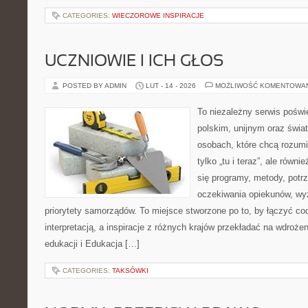
CATEGORIES:
WIECZOROWE INSPIRACJE
UCZNIOWIE I ICH GŁOS
POSTED BY ADMIN
LUT - 14 - 2026
MOŻLIWOŚĆ KOMENTOWA
To niezależny serwis poświ
polskim, unijnym oraz świ
osobach, które chcą rozumie
tylko „tu i teraz”, ale równ
się programy, metody, potr
oczekiwania opiekunów, wyz
priorytety samorządów. To miejsce stworzone po to, by łączyć co
interpretacją, a inspiracje z różnych krajów przekładać na wdroż
edukacji i Edukacja […]
CATEGORIES:
TAKSÓWKI