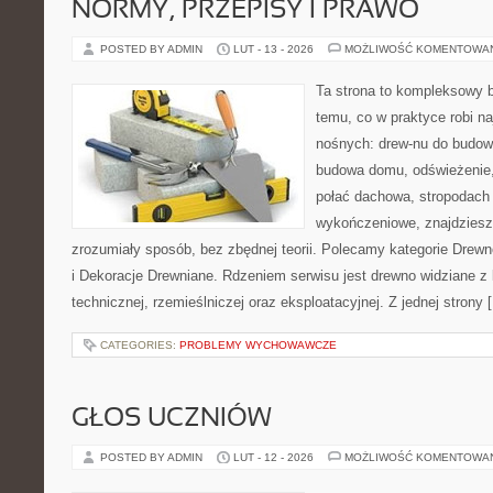
NORMY, PRZEPISY I PRAWO
POSTED BY ADMIN
LUT - 13 - 2026
MOŻLIWOŚĆ KOMENTOWA
Ta strona to kompleksowy 
temu, co w praktyce robi na
nośnych: drew-nu do budowy.
budowa domu, odświeżenie,
połać dachowa, stropodach
wykończeniowe, znajdziesz
zrozumiały sposób, bez zbędnej teorii. Polecamy kategorie Drew
i Dekoracje Drewniane. Rdzeniem serwisu jest drewno widziane z 
technicznej, rzemieślniczej oraz eksploatacyjnej. Z jednej strony 
CATEGORIES:
PROBLEMY WYCHOWAWCZE
GŁOS UCZNIÓW
POSTED BY ADMIN
LUT - 12 - 2026
MOŻLIWOŚĆ KOMENTOWA