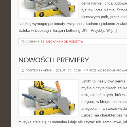
cenią kartkę i chcą budowa
rysunku oraz piśmie. Stron
pierwszych prób, przez cod
bardziej wymagające tematy związane z kadrem i pięknem znaków
Sztuka w Edukacji i Terapii i Lettering DIY i Projekty. W […]
CATEGORIES:
MECHANIKA OD PODSTAW
NOWOŚCI I PREMIERY
POSTED BY ADMIN
LUT - 20 - 2026
MOŻLIWOŚĆ KOMENTOWA
Limith to lifestylowy serwi
myślą o czytelnikach szuka
dniu, ale też o tych, którzy
miejsce, w którym brzmieni
anegdotami, a świeże wydan
Całość ma charakter bez n
muzyka staje się tu naturalna i daje się czytać tak samo łatwo, 