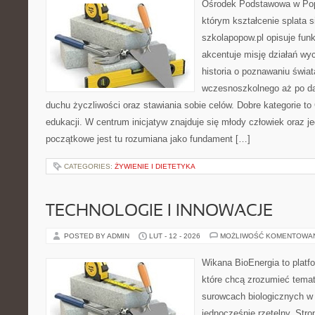
Ośrodek Podstawowa w Popo
którym kształcenie splata 
szkolapopow.pl opisuje fun
akcentuje misję działań wy
historia o poznawaniu świat
wczesnoszkolnego aż po da
duchu życzliwości oraz stawiania sobie celów. Dobre kategorie to
edukacji. W centrum inicjatyw znajduje się młody człowiek oraz 
początkowe jest tu rozumiana jako fundament […]
CATEGORIES:
ŻYWIENIE I DIETETYKA
TECHNOLOGIE I INNOWACJE
POSTED BY ADMIN
LUT - 12 - 2026
MOŻLIWOŚĆ KOMENTOWA
Wikana BioEnergia to platf
które chcą zrozumieć temat 
surowcach biologicznych w
jednocześnie rzetelny. Str