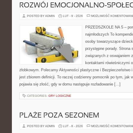
ROZWÓJ EMOCJONALNO-SPOŁE
POSTED BY ADMIN
LUT - 9 - 2026
MOŻLIWOŚĆ KOMENTOWAN
PRZEDSZKOLE NA 5 – port
najmłodszych To kompendiu
osoby towarzyszące dzieck
przystępne porady. Strona 
związanych z oswajaniem z
kontaktami rówieśniczymi 
żłobkowym. Polecamy Aktywności plastyczne i Bezpieczeństwo i 
jest zbiorem definicji. To raczej codzienny pomocnik po tym, jak 
pojawia się złość, gdy w domu następuje rozładowanie […]
CATEGORIES:
GRY LOGICZNE
PLAŻE POZA SEZONEM
POSTED BY ADMIN
LUT - 8 - 2026
MOŻLIWOŚĆ KOMENTOWAN