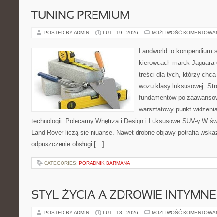
TUNING PREMIUM
POSTED BY ADMIN
LUT - 19 - 2026
MOŻLIWOŚĆ KOMENTOWA
Landworld to kompendium s
kierowcach marek Jaguara 
treści dla tych, którzy chcą
wozu klasy luksusowej. Str
fundamentów po zaawansow
warsztatowy punkt widzenia
technologii. Polecamy Wnętrza i Design i Luksusowe SUV-y W św
Land Rover liczą się niuanse. Nawet drobne objawy potrafią wsk
odpuszczenie obsługi […]
CATEGORIES:
PORADNIK BARMANA
STYL ŻYCIA A ZDROWIE INTYMNE
POSTED BY ADMIN
LUT - 18 - 2026
MOŻLIWOŚĆ KOMENTOWA