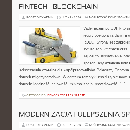
FINTECH I BLOCKCHAIN
POSTED BY ADMIN
LUT - 7 - 2026
MOŻLIWOŚĆ KOMENTOWAN
Vademecum po GDPR to ser
reguły operowania danymi 
RODO. Strona jest zaproje
sytuacjach w firmach oraz 
Jej cel to usprawnienie inte
sposób, aby działania były 
jednocześnie czytelne dla współpracowników. Polecamy Ochrona d
danych międzynarodowe. W centrum tematyki znajdują się nowe 
danych: legalność, celowość, minimalizacja, prawidłowość, […]
CATEGORIES:
DEKORACJE I ARANŻACJE
MODERNIZACJA I ULEPSZENIA S
POSTED BY ADMIN
LUT - 6 - 2026
MOŻLIWOŚĆ KOMENTOWAN