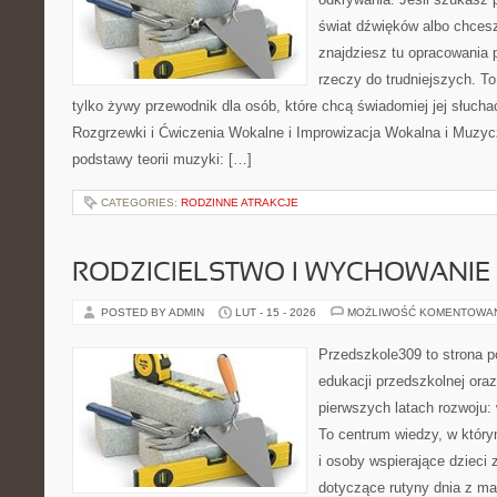
świat dźwięków albo chces
znajdziesz tu opracowania
rzeczy do trudniejszych. To 
tylko żywy przewodnik dla osób, które chcą świadomiej jej słucha
Rozgrzewki i Ćwiczenia Wokalne i Improwizacja Wokalna i Muzy
podstawy teorii muzyki: […]
CATEGORIES:
RODZINNE ATRAKCJE
RODZICIELSTWO I WYCHOWANIE
POSTED BY ADMIN
LUT - 15 - 2026
MOŻLIWOŚĆ KOMENTOWA
Przedszkole309 to strona p
edukacji przedszkolnej ora
pierwszych latach rozwoju: 
To centrum wiedzy, w któr
i osoby wspierające dzieci 
dotyczące rutyny dnia z m