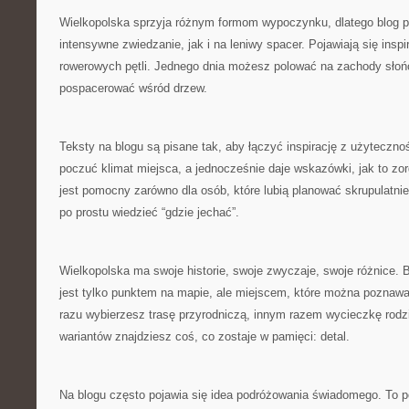
Wielkopolska sprzyja różnym formom wypoczynku, dlatego blog 
intensywne zwiedzanie, jak i na leniwy spacer. Pojawiają się inspi
rowerowych pętli. Jednego dnia możesz polować na zachody słońc
pospacerować wśród drzew.
Teksty na blogu są pisane tak, aby łączyć inspirację z użyteczno
poczuć klimat miejsca, a jednocześnie daje wskazówki, jak to zo
jest pomocny zarówno dla osób, które lubią planować skrupulatnie,
po prostu wiedzieć “gdzie jechać”.
Wielkopolska ma swoje historie, swoje zwyczaje, swoje różnice. B
jest tylko punktem na mapie, ale miejscem, które można poznaw
razu wybierzesz trasę przyrodniczą, innym razem wycieczkę rodz
wariantów znajdziesz coś, co zostaje w pamięci: detal.
Na blogu często pojawia się idea podróżowania świadomego. To p