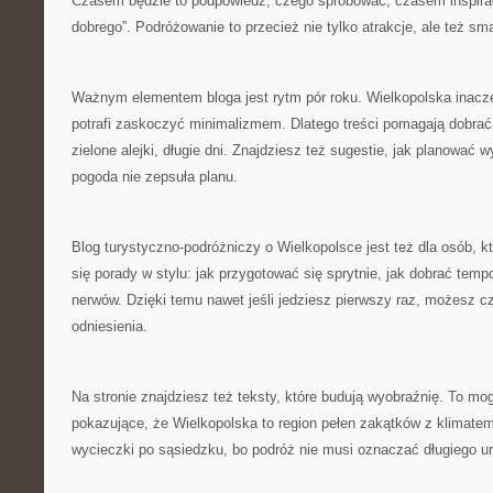
Czasem będzie to podpowiedź, czego spróbować, czasem inspirac
dobrego”. Podróżowanie to przecież nie tylko atrakcje, ale też sma
Ważnym elementem bloga jest rytm pór roku. Wielkopolska inacze
potrafi zaskoczyć minimalizmem. Dlatego treści pomagają dobrać
zielone alejki, długie dni. Znajdziesz też sugestie, jak planować 
pogoda nie zepsuła planu.
Blog turystyczno-podróżniczy o Wielkopolsce jest też dla osób, kt
się porady w stylu: jak przygotować się sprytnie, jak dobrać temp
nerwów. Dzięki temu nawet jeśli jedziesz pierwszy raz, możesz 
odniesienia.
Na stronie znajdziesz też teksty, które budują wyobraźnię. To mo
pokazujące, że Wielkopolska to region pełen zakątków z klimat
wycieczki po sąsiedzku, bo podróż nie musi oznaczać długiego u