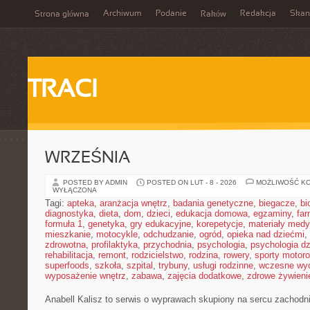
Archiwum
Podanie
Redakcja
Skan
Strona główna
Raków
TRACI
WRZEŚNIA
POSTED BY ADMIN
POSTED ON LUT - 8 - 2026
MOŻLIWOŚĆ K
WYŁĄCZONA
Tagi:
apteka
,
aranżacja wnętrz
,
badania genetyczne
,
biegacze
,
bi
diagnostyka
,
dieta
,
dom
,
dzieci
,
edukacja domowa
,
egzaminy
,
far
formuła 1
,
genetyka
,
gry edukacyjne
,
korepetycje
,
materiały med
mieszkanie
,
motocykle
,
odchudzanie
,
ogród
,
opieka nad dziećmi
,
zdrowotna
,
profilaktyka
,
przychodnia
,
psychologia
,
psychologia dz
rehabilitacja
,
remont
,
rodzicielstwo
,
rodzina
,
rowery
,
sporty motor
superfoods
,
szkoła
,
szpital
,
trybuny
,
usługi rodzinne
,
wczesne wy
wyposażenie wnętrz
,
zabawa
,
zajęcia dodatkowe
,
zdrowe żywieni
Anabell Kalisz to serwis o wyprawach skupiony na sercu zachodnie