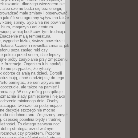
iek rozumie, dlaczego wieczorem nie
albo czemu budzi się bez energii,
wprowadzać małe zmiany i obserwować
 Na jakość snu ogromny wpływ ma także
w której śpimy. Sypialnia nie powinna
 biura, magazynu ani centrum
 więcej w niej bodźców, tym trudniej o
 Znaczenie mają temperatura,
, wygodne łóżko, świeże powietrze i
 hałasu. Czasem niewielka zmiana, jak
lefonu poza zasięg ręki czy
ie pokoju przed snem, daje lepszy
lejne próby zasypiania przy zmęczeniu
z frustracją. Organizm lubi spokój i
 To nie przypadek, że rytuały
k dobrze działają na dzieci. Dorośli
potrzebują, choć rzadziej się do tego
arto pamiętać, że sen wpływa nie
opoczucie, ale także na pamięć i
zenia się. W nocy mózg porządkuje
wzmacnia ślady pamięciowe i niejako
iadczenia minionego dnia. Osoby
pracujące twórczo lub podejmujące
lne decyzje szczególnie mocno
kutki niedoboru snu. Zmęczony umysł
j, częściej popełnia błędy i trudniej
leżności. To dlatego zarwana noc
 dobrą strategią przed ważnym
rozmową czy projektem. Pozorna
 czasu może później odbić się na