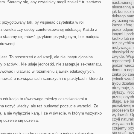
iera. Staramy się, aby czytelnicy mogli znaleźć tu zarówno
nastawionej 
nieustanną a
jak konieczn
dobrego sam
wyraźniej wi
t przygotowany tak, by wspierać czytelnika w roli
każdą sferę 
złowieka czy osoby zainteresowanej edukacją. Każda z
przez odporn
innymi i pod
ego staramy się mówić językiem przystępnym, bez nadęcia.
krótko lub ni
też psychika
trowersji.
motywacja, r
obowiązki za
zwykle. Wspó
 jest. To przestrzeń o edukacji, ale nie instytucjonalna
regeneracji
y placówki. Nie udaje jednostki, nie zastępuje sekretariatu,
godzin wiecz
domu, a nap
tywować i ułatwiać w rozumieniu zjawisk edukacyjnych.
znika po zam
awiać o rozwiązaniach szerszych i o praktykach, które da
jednak wyra
trybu działa
otrzymuje, z
płytszy. Pro
przespanych
ra edukacja to równowaga między oczekiwaniami a
długo, ale b
prawdziwej r
ma uczyć wiedzy, ale też budować poczucie wartości. Że
procesem bar
, a nie wyłącznie karą. I że w świecie, w którym wszystko
wydawać. Og
czyli natura
ię uczenie się uczenia.
wpływa na to
czujemy przy
się spać, cz
 opisuje edukację bez uproszczeń, a jednocześnie daje