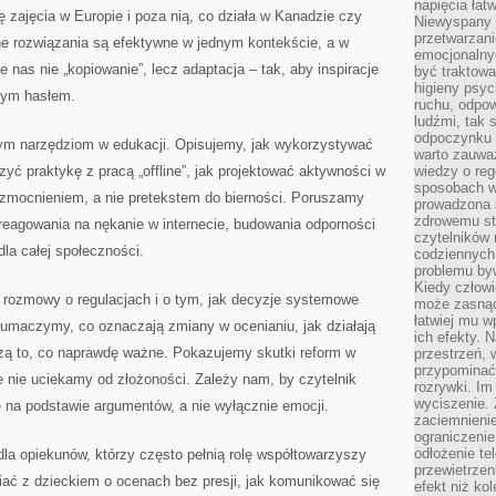
napięcia łatw
ę zajęcia w Europie i poza nią, co działa w Kanadzie czy
Niewyspany 
przetwarzan
ne rozwiązania są efektywne w jednym kontekście, a w
emocjonalny
e nas nie „kopiowanie”, lecz adaptacja – tak, aby inspiracje
być traktowa
higieny psyc
stym hasłem.
ruchu, odpow
ludźmi, tak
odpoczynku 
m narzędziom w edukacji. Opisujemy, jak wykorzystywać
warto zauwa
czyć praktykę z pracą „offline”, jak projektować aktywności w
wiedzy o reg
sposobach wy
 wzmocnieniem, a nie pretekstem do bierności. Poruszamy
prowadzona
zdrowemu sty
 reagowania na nękanie w internecie, budowania odporności
czytelników
la całej społeczności.
codziennyc
problemu by
Kiedy człow
do rozmowy o regulacjach i o tym, jak decyzje systemowe
może zasnąć 
łatwiej mu 
łumaczymy, co oznaczają zmiany w ocenianiu, jak działają
ich efekty.
rzą to, co naprawdę ważne. Pokazujemy skutki reform w
przestrzeń, 
przypominać
 nie uciekamy od złożoności. Zależy nam, by czytelnik
rozrywki. Im
wyciszenie.
na podstawie argumentów, a nie wyłącznie emocji.
zaciemnienie
ograniczenie
odłożenie te
la opiekunów, którzy często pełnią rolę współtowarzyszy
przewietrzen
ać z dzieckiem o ocenach bez presji, jak komunikować się
efekt niż ko