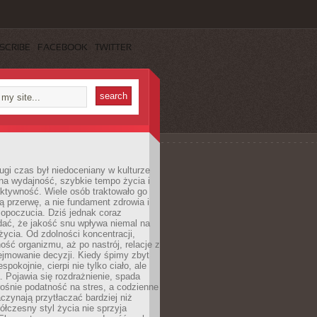
SCRIBE
FACEBOOK
TWITTER
ugi czas był niedoceniany w kulturze
na wydajność, szybkie tempo życia i
ktywność. Wiele osób traktowało go
ą przerwę, a nie fundament zdrowia i
opoczucia. Dziś jednak coraz
dać, że jakość snu wpływa niemal na
życia. Od zdolności koncentracji,
ość organizmu, aż po nastrój, relacje z
ejmowanie decyzji. Kiedy śpimy zbyt
espokojnie, cierpi nie tylko ciało, ale
. Pojawia się rozdrażnienie, spada
ośnie podatność na stres, a codzienne
czynają przytłaczać bardziej niż
łczesny styl życia nie sprzyja