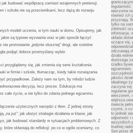
graniczącym 
 i jak budować współpracę zamiast wzajemnych pretensji.
regularność.
m i szkoła nie są przeciwnikami, lecz dążą do rozwoju
wieczorne ta
również ich 
przyznają. W
tylko na sam
zdolność uc
nnych modeli uczenia, w tym nauki w domu. Opisujemy, jak
informacje, 
i, jakie są typowe wyzwania oraz w jaki sposób łączyć
układa dośw
uczące się, 
s nie promowanie „jedynie słusznej” drogi, ale rzetelne
odpowiedzia
odczuwają s
gła podjąć dobrze przemyślany wybór.
działa wolnie
dostrzega za
rzadko bywa
i przyglądamy się, jak zmienia się sens kształcenia
egzaminem, 
 w firmie i szkole, tłumacząc, kiedy takie rozwiązania
oszczędność
jakości dzia
być przypadkowe. Zależy nam na tym, by młodzi ludzie
idealnego ży
e jednorazowa decyzja, lecz proces. Edukacja ma
zaczyna się 
regularne go
z całe życie, a nie tylko do zdania jednego egzaminu.
wieczorem, m
większa uwa
świecie peł
 łączenie użytecznych narzędzi z tłem. Z jednej strony
czymś, o co 
to jednak wa
ą „na już”: jak ułożyć strategie działania w klasie, jak
odporność i
ys, jak budować standardy w sytuacjach problemowych. Z
wszystkich p
trudniej rad
y, które skłaniają do refleksji: po co w ogóle oceniamy, co
Sen przez dł