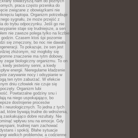
. Ekrany towarzyszą nam do późnych
ornych, praca często przenika do
ięcie związane z obowiązkami nie
knięciu laptopa. Organizm potrzebuje
źnego sygnału, że może przejść z
nia do trybu odpoczynku. Jeśli go nie
asypianie staje się trudniejsze, a sen
blem nie zawsze polega tylko na liczbie
 godzin. Czasem ktoś śpi pozornie
udzi się zmęczony, bo noc nie dawała
egeneracji. To pokazuje, że sen jest
dziej złożonym, niż mogłoby się
romne znaczenie ma rytm dobowy,
lny zegar biologiczny organizmu. To on
, kiedy jesteśmy senni, a kiedy
pływ energii. Nieregularne kładzenie
ęste zarywanie nocy i odsypianie w
gą ten rytm zaburzać. W efekcie
nym dniu człowiek nie czuje się
poczęty. Organizm lubi
ość. Powtarzalne godziny snu i
łają na niego uspokajająco, bo
lepsze dostrojenie procesów
 i neurologicznych. To jedna z tych
ad, które bywają trudne do wdrożenia,
ą zaskakująco dobre rezultaty. Nie
ominąć wpływu snu na emocje. Gdy
ewyspani, trudniej nam zachować
 dystans i spokój. Błahe sytuacje
rangi wielkich problemów, a codzienne