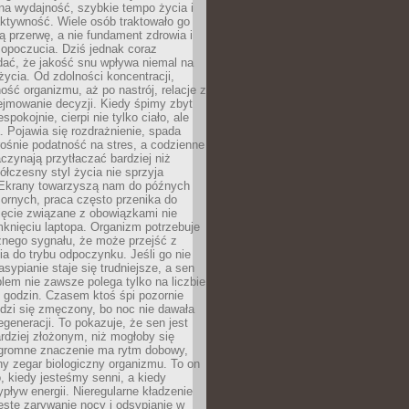
na wydajność, szybkie tempo życia i
ktywność. Wiele osób traktowało go
ą przerwę, a nie fundament zdrowia i
opoczucia. Dziś jednak coraz
dać, że jakość snu wpływa niemal na
życia. Od zdolności koncentracji,
ość organizmu, aż po nastrój, relacje z
ejmowanie decyzji. Kiedy śpimy zbyt
espokojnie, cierpi nie tylko ciało, ale
. Pojawia się rozdrażnienie, spada
ośnie podatność na stres, a codzienne
czynają przytłaczać bardziej niż
łczesny styl życia nie sprzyja
. Ekrany towarzyszą nam do późnych
ornych, praca często przenika do
ięcie związane z obowiązkami nie
knięciu laptopa. Organizm potrzebuje
źnego sygnału, że może przejść z
nia do trybu odpoczynku. Jeśli go nie
asypianie staje się trudniejsze, a sen
blem nie zawsze polega tylko na liczbie
 godzin. Czasem ktoś śpi pozornie
udzi się zmęczony, bo noc nie dawała
egeneracji. To pokazuje, że sen jest
dziej złożonym, niż mogłoby się
romne znaczenie ma rytm dobowy,
lny zegar biologiczny organizmu. To on
, kiedy jesteśmy senni, a kiedy
pływ energii. Nieregularne kładzenie
ęste zarywanie nocy i odsypianie w