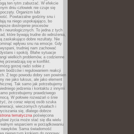
gą ten rytm zaburzać. W efekcie
nym dniu człowiek nie czuje się
poczęty. Organizm lubi
ość. Powtarzalne godziny snu i
łają na niego uspokajająco, bo
lepsze dostrojenie procesów
 i neurologicznych. To jedna z tych
ad, które bywają trudne do wdrożenia,
ą zaskakująco dobre rezultaty. Nie
ominąć wpływu snu na emocje. Gdy
ewyspani, trudniej nam zachować
 dystans i spokój. Błahe sytuacje
rangi wielkich problemów, a codzienne
iej przeradzają się w konflikt.
mózg gorzej radzi sobie z
iem bodźców i regulowaniem reakcji
ch. Z tego powodu dobry sen powinien
ny nie jako luksus, ale jako element
hicznej. Tak samo jak potrzebujemy
iedniego jedzenia i kontaktu z innymi
 samo potrzebujemy prawdziwego
nocą. W połowie rozważań o śnie
żyć, że coraz więcej osób szuka
eneracji, wieczornych rytuałach i
ciszania się, dlatego dobrze
strona tematyczna
poświęcona
lowi życia może stać się dla wielu
 realnym wsparciem w porządkowaniu
h nawyków. Sama świadomość
wa pierwszym krokiem do poprawy.