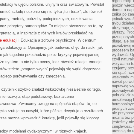
regeneracji
edukacji w ujęciu polskim, unijnym oraz światowym. Powstał
godzin wiecz
domu, a nap
ieć szkołę i uczenie się nie tylko „tu i teraz”, ale również
znika po zam
ogramy, metody, potrzeby podopiecznych, oczekiwania
jednak wyra
trybu działa
raz priorytety samorządów. To miejsce stworzone po to, by
otrzymuje, z
płytszy. Pro
pretacją, a inspiracje z różnych krajów przekładać na
przespanych
e edukacji
i Edukacja a zdrowie psychiczne. W centrum
długo, ale b
prawdziwej r
roga edukacyjna. Opisujemy, jak budować chęć do nauki, jak
procesem bar
e jak łagodnie przechodzić przez kryzysy pojawiające się
wydawać. Og
czyli natura
e system to nie tylko oceny, lecz również relacje, emocje
wpływa na to
czujemy przy
atów stricte „programowych” pojawiają się wątki dotyczące
się spać, cz
ciągłego porównywania czy zmęczenia.
weekendy mo
nawet po wol
naprawdę wy
 czytelnik szybko znalazł wskazówkę niezależnie od tego,
przewidywaln
pobudki dzia
nie rozwoju, etap podstawowy, kształcenie
umożliwiają 
awodowa. Zwracamy uwagę na spójność etapów: to, co
hormonalnych
prostych zas
ęsto rzutuje na nawyki, które później decydują o rezultatach.
ale przynosz
można też p
e można wprowadzić korektę, jeśli pojawiły się kłopoty.
jesteśmy ni
cierpliwość,
urastają do 
ędzy modelami dydaktycznymi w różnych krajach.