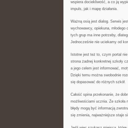
wspiera dociekliwość, a co ją wyp
impuls, jak i mapę działania.
Ważną osią jest dialog. Serwis jes
wychowawcy, opiekuna, młodego c
tych grup ma inne potrzeby, dlat
Jednocześnie nie uciekamy od kon
Istotne jest też to, czym portal nie
strona żadnej konkretnej szkoły cz
a jego celem jest informować, mo
Dzięki temu można swobodnie rozm
się dopasować do różnych szkół.
Całość spina przekonanie, że dob
możliwościami ucznia. Że szkoła 
błędy mogą być informacją zwrotną
się zmienia, najważniejsze staje s
Jeśli więc szukasz miejsca, które