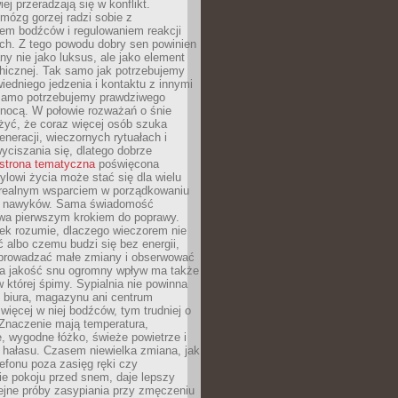
iej przeradzają się w konflikt.
mózg gorzej radzi sobie z
iem bodźców i regulowaniem reakcji
ch. Z tego powodu dobry sen powinien
ny nie jako luksus, ale jako element
hicznej. Tak samo jak potrzebujemy
iedniego jedzenia i kontaktu z innymi
 samo potrzebujemy prawdziwego
nocą. W połowie rozważań o śnie
żyć, że coraz więcej osób szuka
eneracji, wieczornych rytuałach i
ciszania się, dlatego dobrze
strona tematyczna
poświęcona
lowi życia może stać się dla wielu
 realnym wsparciem w porządkowaniu
h nawyków. Sama świadomość
wa pierwszym krokiem do poprawy.
iek rozumie, dlaczego wieczorem nie
albo czemu budzi się bez energii,
wprowadzać małe zmiany i obserwować
 Na jakość snu ogromny wpływ ma także
w której śpimy. Sypialnia nie powinna
 biura, magazynu ani centrum
 więcej w niej bodźców, tym trudniej o
 Znaczenie mają temperatura,
, wygodne łóżko, świeże powietrze i
 hałasu. Czasem niewielka zmiana, jak
lefonu poza zasięg ręki czy
ie pokoju przed snem, daje lepszy
lejne próby zasypiania przy zmęczeniu