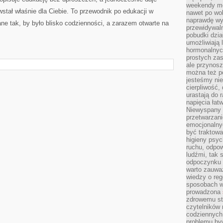
weekendy mo
wstał właśnie dla Ciebie. To przewodnik po edukacji w
nawet po wol
naprawdę wy
ane tak, by było blisko codzienności, a zarazem otwarte na
przewidywaln
pobudki dzia
umożliwiają 
hormonalnych
prostych zas
ale przynosz
można też p
jesteśmy ni
cierpliwość,
urastają do 
napięcia łatw
Niewyspany 
przetwarzan
emocjonalny
być traktowa
higieny psyc
ruchu, odpow
ludźmi, tak
odpoczynku 
warto zauwa
wiedzy o reg
sposobach wy
prowadzona
zdrowemu sty
czytelników
codziennyc
problemu by