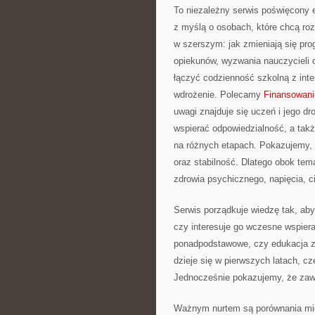
To niezależny serwis poświęcony 
z myślą o osobach, które chcą rozum
w szerszym: jak zmieniają się pr
opiekunów, wyzwania nauczycieli o
łączyć codzienność szkolną z inter
wdrożenie. Polecamy
Finansowani
uwagi znajduje się uczeń i jego d
wspierać odpowiedzialność, a takż
na różnych etapach. Pokazujemy, ż
oraz stabilność. Dlatego obok tem
zdrowia psychicznego, napięcia, 
Serwis porządkuje wiedzę tak, aby
czy interesuje go wczesne wspiera
ponadpodstawowe, czy edukacja z
dzieje się w pierwszych latach, cz
Jednocześnie pokazujemy, że zawsz
Ważnym nurtem są porównania mi