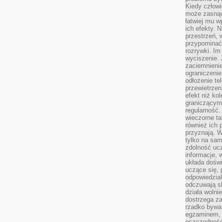
Kiedy człow
może zasnąć 
łatwiej mu 
ich efekty.
przestrzeń, 
przypominać
rozrywki. Im
wyciszenie.
zaciemnienie
ograniczenie
odłożenie te
przewietrzen
efekt niż ko
graniczącym 
regularność.
wieczorne ta
również ich 
przyznają. W
tylko na sam
zdolność uc
informacje, 
układa dośw
uczące się, 
odpowiedzia
odczuwają s
działa wolnie
dostrzega za
rzadko bywa
egzaminem, 
oszczędność