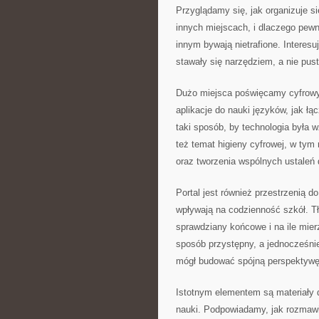
Przyglądamy się, jak organizuje si
innych miejscach, i dlaczego pew
innym bywają nietrafione. Interesuj
stawały się narzędziem, a nie pu
Dużo miejsca poświęcamy cyfrowy
aplikacje do nauki języków, jak łą
taki sposób, by technologia była
też temat higieny cyfrowej, w tym
oraz tworzenia wspólnych ustaleń d
Portal jest również przestrzenią 
wpływają na codzienność szkół. T
sprawdziany końcowe i na ile mie
sposób przystępny, a jednocześnie
mógł budować spójną perspektywę 
Istotnym elementem są materiały d
nauki. Podpowiadamy, jak rozmawi