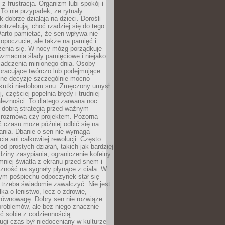
z frustracją. Organizm lubi spokój i
 To nie przypadek, że rytuały
k dobrze działają na dzieci. Dorośli
potrzebują, choć rzadziej się do tego
arto pamiętać, że sen wpływa nie
opoczucie, ale także na pamięć i
zenia się. W nocy mózg porządkuje
wzmacnia ślady pamięciowe i niejako
iadczenia minionego dnia. Osoby
pracujące twórczo lub podejmujące
lne decyzje szczególnie mocno
kutki niedoboru snu. Zmęczony umysł
j, częściej popełnia błędy i trudniej
leżności. To dlatego zarwana noc
 dobrą strategią przed ważnym
rozmową czy projektem. Pozorna
 czasu może później odbić się na
łania. Dbanie o sen nie wymaga
cia ani całkowitej rewolucji. Często
od prostych działań, takich jak bardziej
dziny zasypiania, ograniczenie kofeiny
niej światła z ekranu przed snem i
żność na sygnały płynące z ciała. W
nym pośpiechu odpoczynek stał się
trzeba świadomie zawalczyć. Nie jest
lka o lenistwo, lecz o zdrowie,
 równowagę. Dobry sen nie rozwiąże
roblemów, ale bez niego znacznie
zić sobie z codziennością.
ugi czas był niedoceniany w kulturze