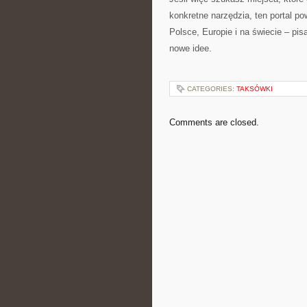
konkretne narzędzia, ten portal po
Polsce, Europie i na świecie – pis
nowe idee.
CATEGORIES:
TAKSÓWKI
Comments are closed.