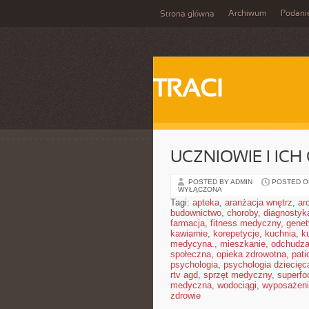
Archiwum
Podani
Strona główna
TRACI
UCZNIOWIE I ICH
POSTED BY ADMIN
POSTED ON
WYŁĄCZONA
Tagi:
apteka
,
aranżacja wnętrz
,
ar
budownictwo
,
choroby
,
diagnostyk
farmacja
,
fitness medyczny
,
gene
kawiarnie
,
korepetycje
,
kuchnia
,
ku
medycyna.
,
mieszkanie
,
odchudza
społeczna
,
opieka zdrowotna
,
pati
psychologia
,
psychologia dziecięc
rtv agd
,
sprzęt medyczny
,
superfo
medyczna
,
wodociągi
,
wyposażeni
zdrowie