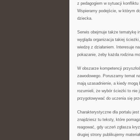
z pedagogiem w sytuacji konfliktu
Wspieramy podejście, w którym do
dziecka.
Serwis obejmuje także tematykę i
wygląda organizacja takiej ścieżk
wiedzę z działaniem. Interesuje na
pokazanie, żeby każda rodzina mo
W obszarze kompetencji przyszłośc
zawodowego. Poruszamy temat nauki
mają uzasadnienie, a kiedy mogą 
rozumieli, że wybór ścieżki to ni
przygotowywać do uczenia się prze
Charakterystyczne dla portalu jest
znajdziesz tu teksty, które pomagaj
reagować, gdy uczeń zgłasza kryz
drugiej strony publikujemy materiał