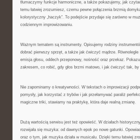
tłumaczymy funkcje harmoniczne, a także pokazujemy, jak czytać
temu łatwiej zrozumiesz, czemu pewne połączenia brzmią domyka
kolorystyczny „haczyk”. To podejście przydaje się zarówno w muzy
codziennym improwizowaniu.
Ważnym tematem są instrumenty. Opisujemy rodziny instrumentó
dobrać pierwszy sprzęt, a także jak ćwiczyć mądrze. Równolegle
emisja głosu, oddech przeponowy, nośność oraz przekaz. Pokazu
zakresem, co robić, gdy głos brzmi matowo, i jak ćwiczyć tak, by
Nie zapominamy o kreatywności. W tekstach o improwizacji pod
pomysły, jak korzystać z trybów i jak przełamywać paraliż perfe
magiczne triki, stawiamy na praktykę, która daje realną zmianę.
Dużą wartością serwisu jest też opowieść. W działach historyczn
rozwijała się muzyka: od dawnych epok po nowe gatunki. Opowi
oraz o tym, jak muzyka działa w musicalu. Dzięki temu łatwiej zr