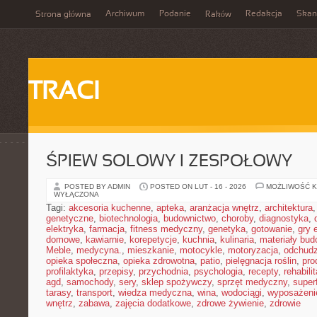
Archiwum
Podanie
Redakcja
Skan
Strona główna
Raków
TRACI
ŚPIEW SOLOWY I ZESPOŁOWY
POSTED BY ADMIN
POSTED ON LUT - 16 - 2026
MOŻLIWOŚĆ 
WYŁĄCZONA
Tagi:
akcesoria kuchenne
,
apteka
,
aranżacja wnętrz
,
architektura
genetyczne
,
biotechnologia
,
budownictwo
,
choroby
,
diagnostyka
,
elektryka
,
farmacja
,
fitness medyczny
,
genetyka
,
gotowanie
,
gry 
domowe
,
kawiarnie
,
korepetycje
,
kuchnia
,
kulinaria
,
materiały bud
Meble
,
medycyna.
,
mieszkanie
,
motocykle
,
motoryzacja
,
odchudz
opieka społeczna
,
opieka zdrowotna
,
patio
,
pielęgnacja roślin
,
pro
profilaktyka
,
przepisy
,
przychodnia
,
psychologia
,
recepty
,
rehabili
agd
,
samochody
,
sery
,
sklep spożywczy
,
sprzęt medyczny
,
super
tarasy
,
transport
,
wiedza medyczna
,
wina
,
wodociągi
,
wyposażeni
wnętrz
,
zabawa
,
zajęcia dodatkowe
,
zdrowe żywienie
,
zdrowie