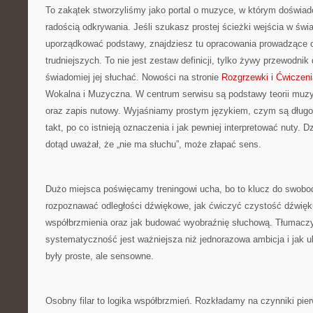
To zakątek stworzyliśmy jako portal o muzyce, w którym doświad
radością odkrywania. Jeśli szukasz prostej ścieżki wejścia w św
uporządkować podstawy, znajdziesz tu opracowania prowadzące o
trudniejszych. To nie jest zestaw definicji, tylko żywy przewodnik
świadomiej jej słuchać. Nowości na stronie
Rozgrzewki i Ćwiczen
Wokalna i Muzyczna. W centrum serwisu są podstawy teorii muzyk
oraz zapis nutowy. Wyjaśniamy prostym językiem, czym są długoś
takt, po co istnieją oznaczenia i jak pewniej interpretować nuty. D
dotąd uważał, że „nie ma słuchu”, może złapać sens.
Dużo miejsca poświęcamy treningowi ucha, bo to klucz do swobo
rozpoznawać odległości dźwiękowe, jak ćwiczyć czystość dźwięku
współbrzmienia oraz jak budować wyobraźnię słuchową. Tłumacz
systematyczność jest ważniejsza niż jednorazowa ambicja i jak u
były proste, ale sensowne.
Osobny filar to logika współbrzmień. Rozkładamy na czynniki pie