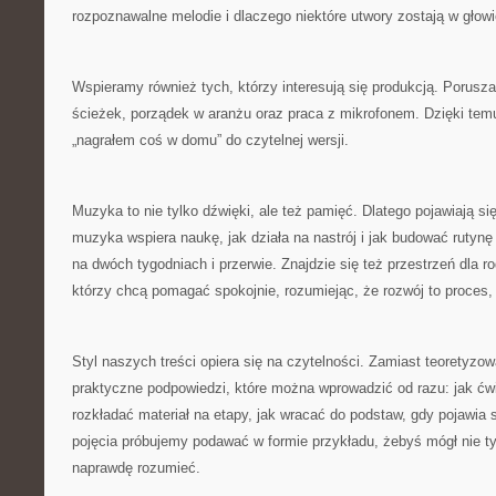
rozpoznawalne melodie i dlaczego niektóre utwory zostają w głow
Wspieramy również tych, którzy interesują się produkcją. Porus
ścieżek, porządek w aranżu oraz praca z mikrofonem. Dzięki temu
„nagrałem coś w domu” do czytelnej wersji.
Muzyka to nie tylko dźwięki, ale też pamięć. Dlatego pojawiają się
muzyka wspiera naukę, jak działa na nastrój i jak budować rutyn
na dwóch tygodniach i przerwie. Znajdzie się też przestrzeń dla
którzy chcą pomagać spokojnie, rozumiejąc, że rozwój to proces, 
Styl naszych treści opiera się na czytelności. Zamiast teoretyzo
praktyczne podpowiedzi, które można wprowadzić od razu: jak ćwicz
rozkładać materiał na etapy, jak wracać do podstaw, gdy pojawia 
pojęcia próbujemy podawać w formie przykładu, żebyś mógł nie t
naprawdę rozumieć.