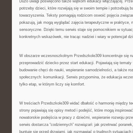
Dużo uwagi poświęcono także wątkom edukacji włączającej. Prze
potrzeby dzieci, które rozwijają się w swoim tempie i potrzebują 
towarzyszenia. Teksty pomagają rodzicom oswoić pojęcia związane
pokazują, jak mogą wyglądać zajęcia terapeutyczne w praktyce, 
sensoryczne. Dzięki temu serwis staje się pomocnikiem w sytuac
konkretnych wskazówek, nie tracąc nadziei i wiary w potencjał dz
W obszarze wczesnoszkolnym Przedszkole309 koncentruje się na
przeprowadzić dziecko przez start edukacji. Pojawiają się tematy 
budowanie chęci do nauki, wspieranie samodzielności, a także ro
społecznych: komunikacji. Serwis przypomina, że edukacja wczes
tylko etap, w którym liczy się komfort.
W treściach Przedszkole309 widać dbałość o harmonię między teor
strony pojawiają się opisy metod i podejść, które mogą inspirować
nowatorskie podejścia w pracy z dziećmi, wspieranie rozwoju przez
serwis dostarcza “codziennych” rozwiązań: jak przetrwać poranek
buntuje się przed drzwiami, jak rozmawiać o trudnych sytuacjach