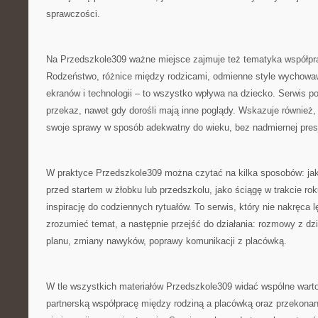
sprawczości.
Na Przedszkole309 ważne miejsce zajmuje też tematyka współp
Rodzeństwo, różnice między rodzicami, odmienne style wychowawc
ekranów i technologii – to wszystko wpływa na dziecko. Serwis po
przekaz, nawet gdy dorośli mają inne poglądy. Wskazuje również, 
swoje sprawy w sposób adekwatny do wieku, bez nadmiernej presj
W praktyce Przedszkole309 można czytać na kilka sposobów: jak
przed startem w żłobku lub przedszkolu, jako ściągę w trakcie rok
inspirację do codziennych rytuałów. To serwis, który nie nakręca 
zrozumieć temat, a następnie przejść do działania: rozmowy z dz
planu, zmiany nawyków, poprawy komunikacji z placówką.
W tle wszystkich materiałów Przedszkole309 widać wspólne wart
partnerską współpracę między rodziną a placówką oraz przekonan