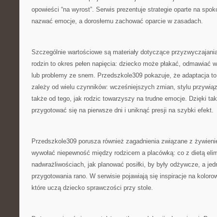
opowieści “na wyrost”. Serwis prezentuje strategie oparte na spo
nazwać emocje, a dorosłemu zachować oparcie w zasadach.
Szczególnie wartościowe są materiały dotyczące przyzwyczajania
rodzin to okres pełen napięcia: dziecko może płakać, odmawiać w
lub problemy ze snem. Przedszkole309 pokazuje, że adaptacja to
zależy od wielu czynników: wcześniejszych zmian, stylu przywiąz
także od tego, jak rodzic towarzyszy na trudne emocje. Dzięki tak
przygotować się na pierwsze dni i uniknąć presji na szybki efekt.
Przedszkole309 porusza również zagadnienia związane z żywieniem
wywołać niepewność między rodzicem a placówką: co z dietą elim
nadwrażliwościach, jak planować posiłki, by były odżywcze, a jed
przygotowania rano. W serwisie pojawiają się inspiracje na koloro
które uczą dziecko sprawczości przy stole.