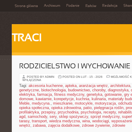
Archiwum
Podanie
Redakcja
Skan
Strona główna
Raków
TRACI
RODZICIELSTWO I WYCHOWANIE
POSTED BY ADMIN
POSTED ON LUT - 15 - 2026
MOŻLIWOŚĆ 
WYŁĄCZONA
Tagi:
akcesoria kuchenne
,
apteka
,
aranżacja wnętrz
,
architektura
genetyczne
,
biotechnologia
,
budownictwo
,
choroby
,
diagnostyka
,
elektryka
,
farmacja
,
fitness medyczny
,
genetyka
,
gotowanie
,
gry 
domowe
,
kawiarnie
,
korepetycje
,
kuchnia
,
kulinaria
,
materiały bud
Meble
,
medycyna.
,
mieszkanie
,
motocykle
,
motoryzacja
,
odchudz
opieka społeczna
,
opieka zdrowotna
,
patio
,
pielęgnacja roślin
,
pro
profilaktyka
,
przepisy
,
przychodnia
,
psychologia
,
recepty
,
rehabili
agd
,
samochody
,
sery
,
sklep spożywczy
,
sprzęt medyczny
,
super
tarasy
,
transport
,
wiedza medyczna
,
wina
,
wodociągi
,
wyposażeni
wnętrz
,
zabawa
,
zajęcia dodatkowe
,
zdrowe żywienie
,
zdrowie