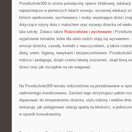
Przedszkole309 to strona poświęcony opiece żłobkowej, edukacji 
najważniejsze w pierwszych latach rozwoju: wczesnej edukacji sz
którym opiekunowie, wychowawcy i osoby wspierające dzieci znaj
dotyczące rutyny dnia z maluchem oraz rozwoju dziecka od wiek
lata szkoły. Zobacz także
Rodzicielstwo i wychowanie
i Przedszko
wyjaśnianie tematów, które dla wielu rodzin stają się wyzwaniem:
emocje dziecka, zasady, kontakt z nauczycielami, a także codzi
dietą, snem, higieną, nawykami i bezpieczeństwem. Przedszkole
rodzica i pedagoga, dzięki czemu łatwiej zrozumieć, skąd biorą s
dzieci oraz jak rozsądnie na nie reagować.
Na Przedszkole309 tematy rodzicielstwa są przedstawiane w spo
nadmiernego moralizowania. Zamiast tego otrzymujesz pakiet roz
dopasować do temperamentu dziecka, stylu rodziny i realiów dnia
wskazuje, jak pielęgnować relację opartą na bliskości, a jednoc
w sposób konsekwentny.