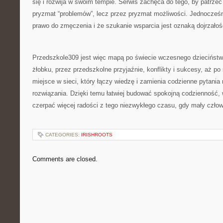
się i rozwija w swoim tempie. Serwis zachęca do tego, by patrze
pryzmat “problemów”, lecz przez pryzmat możliwości. Jednocześn
prawo do zmęczenia i że szukanie wsparcia jest oznaką dojrzałośc
Przedszkole309 jest więc mapą po świecie wczesnego dzieciństw
żłobku, przez przedszkolne przyjaźnie, konflikty i sukcesy, aż po 
miejsce w sieci, który łączy wiedzę i zamienia codzienne pytania 
rozwiązania. Dzięki temu łatwiej budować spokojną codzienność, 
czerpać więcej radości z tego niezwykłego czasu, gdy mały człow
CATEGORIES:
IRISHROOTS
Comments are closed.