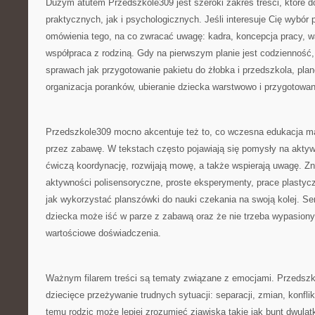
Dużym atutem Przedszkole309 jest szeroki zakres treści, które 
praktycznych, jak i psychologicznych. Jeśli interesuje Cię wybór 
omówienia tego, na co zwracać uwagę: kadra, koncepcja pracy, wa
współpraca z rodziną. Gdy na pierwszym planie jest codzienność
sprawach jak przygotowanie pakietu do żłobka i przedszkola, pla
organizacja poranków, ubieranie dziecka warstwowo i przygotowa
Przedszkole309 mocno akcentuje też to, co wczesna edukacja ma
przez zabawę. W tekstach często pojawiają się pomysły na aktyw
ćwiczą koordynację, rozwijają mowę, a także wspierają uwagę. Zna
aktywności polisensoryczne, proste eksperymenty, prace plastyc
jak wykorzystać planszówki do nauki czekania na swoją kolej. Se
dziecka może iść w parze z zabawą oraz że nie trzeba wypasiony
wartościowe doświadczenia.
Ważnym filarem treści są tematy związane z emocjami. Przedszko
dziecięce przeżywanie trudnych sytuacji: separacji, zmian, konfl
temu rodzic może lepiej zrozumieć zjawiska takie jak bunt dwulat