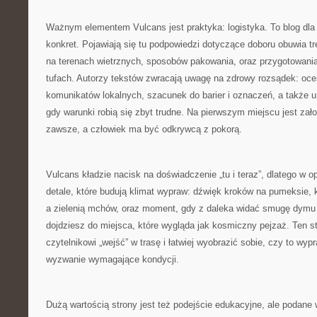
Ważnym elementem Vulcans jest praktyka: logistyka. To blog dla
konkret. Pojawiają się tu podpowiedzi dotyczące doboru obuwia t
na terenach wietrznych, sposobów pakowania, oraz przygotowani
tufach. Autorzy tekstów zwracają uwagę na zdrowy rozsądek: oce
komunikatów lokalnych, szacunek do barier i oznaczeń, a także 
gdy warunki robią się zbyt trudne. Na pierwszym miejscu jest zał
zawsze, a człowiek ma być odkrywcą z pokorą.
Vulcans kładzie nacisk na doświadczenie „tu i teraz”, dlatego w o
detale, które budują klimat wypraw: dźwięk kroków na pumeksie, 
a zielenią mchów, oraz moment, gdy z daleka widać smugę dymu 
dojdziesz do miejsca, które wygląda jak kosmiczny pejzaż. Ten s
czytelnikowi „wejść” w trasę i łatwiej wyobrazić sobie, czy to wyp
wyzwanie wymagające kondycji.
Dużą wartością strony jest też podejście edukacyjne, ale podane