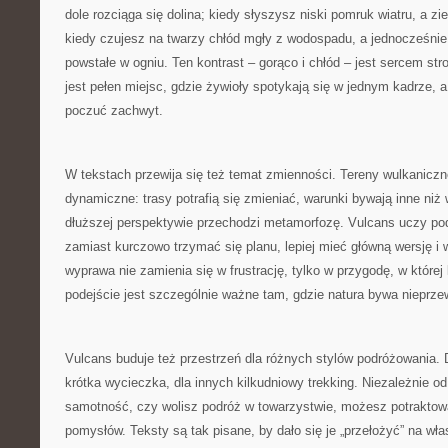
dole rozciąga się dolina; kiedy słyszysz niski pomruk wiatru, a zi
kiedy czujesz na twarzy chłód mgły z wodospadu, a jednocześnie
powstałe w ogniu. Ten kontrast – gorąco i chłód – jest sercem str
jest pełen miejsc, gdzie żywioły spotykają się w jednym kadrze,
poczuć zachwyt.
W tekstach przewija się też temat zmienności. Tereny wulkaniczn
dynamiczne: trasy potrafią się zmieniać, warunki bywają inne niż 
dłuższej perspektywie przechodzi metamorfozę. Vulcans uczy pod
zamiast kurczowo trzymać się planu, lepiej mieć główną wersję i 
wyprawa nie zamienia się w frustrację, tylko w przygodę, w której 
podejście jest szczególnie ważne tam, gdzie natura bywa nieprze
Vulcans buduje też przestrzeń dla różnych stylów podróżowania. D
krótka wycieczka, dla innych kilkudniowy trekking. Niezależnie od 
samotność, czy wolisz podróż w towarzystwie, możesz potraktow
pomysłów. Teksty są tak pisane, by dało się je „przełożyć” na wła