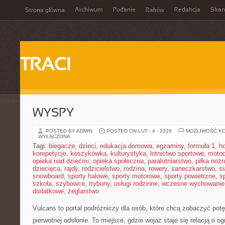
Archiwum
Podanie
Redakcja
Skan
Strona główna
Raków
TRACI
WYSPY
POSTED BY ADMIN
POSTED ON LUT - 4 - 2026
MOŻLIWOŚĆ K
WYŁĄCZONA
Tagi:
biegacze
,
dzieci
,
edukacja domowa
,
egzaminy
,
formuła 1
,
h
korepetycje
,
koszykówka
,
kulturystyka
,
lotnictwo sportowe
,
motoc
opieka nad dziećmi
,
opieka społeczna
,
paralotniarstwo
,
piłka noż
dziecięca
,
rajdy
,
rodzicielstwo
,
rodzina
,
rowery
,
saneczkarstwo
,
s
snowboard
,
sporty halowe
,
sporty motorowe
,
sporty powietrzne
,
s
szkoła
,
szybowce
,
trybuny
,
usługi rodzinne
,
wczesne wychowanie
dodatkowe
,
żeglarstwo
Vulcans to portal podróżniczy dla osób, które chcą zobaczyć potęg
pierwotnej odsłonie. To miejsce, gdzie wojaż staje się relacją o og