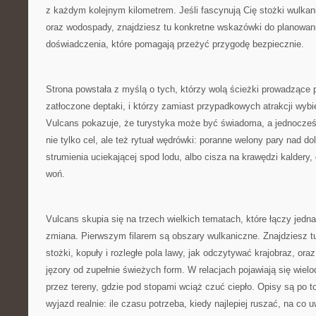
z każdym kolejnym kilometrem. Jeśli fascynują Cię stożki wulkan
oraz wodospady, znajdziesz tu konkretne wskazówki do planowani
doświadczenia, które pomagają przeżyć przygodę bezpiecznie.
Strona powstała z myślą o tych, którzy wolą ścieżki prowadzące 
zatłoczone deptaki, i którzy zamiast przypadkowych atrakcji wybie
Vulcans pokazuje, że turystyka może być świadoma, a jednocześn
nie tylko cel, ale też rytuał wędrówki: poranne welony pary nad d
strumienia uciekającej spod lodu, albo cisza na krawędzi kaldery, 
woń.
Vulcans skupia się na trzech wielkich tematach, które łączy jedn
zmiana. Pierwszym filarem są obszary wulkaniczne. Znajdziesz tu 
stożki, kopuły i rozległe pola lawy, jak odczytywać krajobraz, oraz
jęzory od zupełnie świeżych form. W relacjach pojawiają się wie
przez tereny, gdzie pod stopami wciąż czuć ciepło. Opisy są po 
wyjazd realnie: ile czasu potrzeba, kiedy najlepiej ruszać, na co