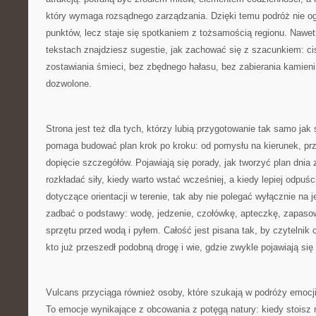
który wymaga rozsądnego zarządzania. Dzięki temu podróż nie og
punktów, lecz staje się spotkaniem z tożsamością regionu. Nawet 
tekstach znajdziesz sugestie, jak zachować się z szacunkiem: ci
zostawiania śmieci, bez zbędnego hałasu, bez zabierania kamieni 
dozwolone.
Strona jest też dla tych, którzy lubią przygotowanie tak samo ja
pomaga budować plan krok po kroku: od pomysłu na kierunek, prz
dopięcie szczegółów. Pojawiają się porady, jak tworzyć plan dnia
rozkładać siły, kiedy warto wstać wcześniej, a kiedy lepiej odpuś
dotyczące orientacji w terenie, tak aby nie polegać wyłącznie na 
zadbać o podstawy: wodę, jedzenie, czołówkę, apteczkę, zapaso
sprzętu przed wodą i pyłem. Całość jest pisana tak, by czytelnik
kto już przeszedł podobną drogę i wie, gdzie zwykle pojawiają się 
Vulcans przyciąga również osoby, które szukają w podróży emocji, 
To emocje wynikające z obcowania z potęgą natury: kiedy stoisz 