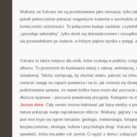
Wulkany na Vulcans nie są przedstawiane jako sensacja, tylko ja
potrafi jednocześnie pokazać magnetyzm kraterów o wschodzie sł
konieczność ostrożności. To połączenie buduje zaufanie: czytelnik
„sprzedaje adrenaliny”, tylko dzieli się doświadczeniem i rozsądk
się przewodnikiem po świecie, w którym piękno wynika z potęgi,
Vulcans to także miejsce dla osób, które szukają w podróży czego
albumu. To przestrzeń do budowania relacji z naturą: wolniejszej, 
świadomej. Teksty zachęcają, by słuchać wiatru, patrzeć na chmu
zwracać uwagę na zapach powietrza i na to, jak zmienia się dźwi
podróżowania sprawia, że nawet krótka trasa może dać poczucie
dłuższa wyprawa – poczucie prawdziwej przygody. Kategorie na s
Jeziora słone
. Cały serwis można traktować jak bazę wiedzy o po
natura pokazuje swoje najciekawsze oblicze. Wulkany, gejzery i w
pod nimi kryje się ogrom tematów: geologia, meteorologia, fotograf
bezpieczeństwo, ekologia, kultura i psychologia drogi. Vulcans ł
opowieść, która ma jeden cel: pomóc Ci wyjść z domu i zobaczyć 