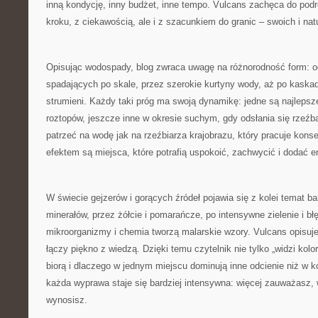
inną kondycję, inny budżet, inne tempo. Vulcans zachęca do pod
kroku, z ciekawością, ale i z szacunkiem do granic – swoich i nat
Opisując wodospady, blog zwraca uwagę na różnorodność form: od
spadających po skale, przez szerokie kurtyny wody, aż po kaskady
strumieni. Każdy taki próg ma swoją dynamikę: jedne są najlepsz
roztopów, jeszcze inne w okresie suchym, gdy odsłania się rzeź
patrzeć na wodę jak na rzeźbiarza krajobrazu, który pracuje konsek
efektem są miejsca, które potrafią uspokoić, zachwycić i dodać e
W świecie gejzerów i gorących źródeł pojawia się z kolei temat bar
minerałów, przez żółcie i pomarańcze, po intensywne zielenie i błę
mikroorganizmy i chemia tworzą malarskie wzory. Vulcans opisuje
łączy piękno z wiedzą. Dzięki temu czytelnik nie tylko „widzi kolo
biorą i dlaczego w jednym miejscu dominują inne odcienie niż w k
każda wyprawa staje się bardziej intensywna: więcej zauważasz, 
wynosisz.