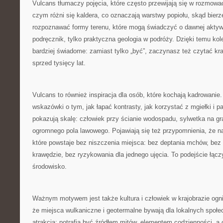
Vulcans tłumaczy pojęcia, które często przewijają się w rozmowa
czym różni się kaldera, co oznaczają warstwy popiołu, skąd bierze
rozpoznawać formy terenu, które mogą świadczyć o dawnej aktywn
podręcznik, tylko praktyczna geologia w podróży. Dzięki temu kol
bardziej świadome: zamiast tylko „być”, zaczynasz też czytać kr
sprzed tysięcy lat.
Vulcans to również inspiracja dla osób, które kochają kadrowanie.
wskazówki o tym, jak łapać kontrasty, jak korzystać z mgiełki i p
pokazują skalę: człowiek przy ścianie wodospadu, sylwetka na gra
ogromnego pola lawowego. Pojawiają się też przypomnienia, że naj
które powstaje bez niszczenia miejsca: bez deptania mchów, bez
krawędzie, bez ryzykowania dla jednego ujęcia. To podejście łącz
środowisko.
Ważnym motywem jest także kultura i człowiek w krajobrazie ogni
że miejsca wulkaniczne i geotermalne bywają dla lokalnych społe
atrakcją: potrafią być źródłem mitów, elementem codzienności, 