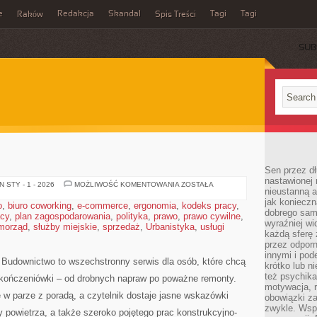
e
Redakcja
Skandal
Tagi
Tagi
Raków
Spis Treści
SUB
Sen przez dł
nastawionej 
DOM
 STY - 1 - 2026
MOŻLIWOŚĆ KOMENTOWANIA
ZOSTAŁA
nieustanną a
jak konieczn
o
,
biuro coworking
,
e-commerce
,
ergonomia
,
kodeks pracy
,
dobrego sam
acy
,
plan zagospodarowania
,
polityka
,
prawo
,
prawo cywilne
,
wyraźniej wi
morząd
,
służby miejskie
,
sprzedaż
,
Urbanistyka
,
usługi
każdą sferę 
przez odporn
innymi i pod
i Budownictwo to wszechstronny serwis dla osób, które chcą
krótko lub ni
też psychika
ykończeniówki – od drobnych napraw po poważne remonty.
motywacja, r
e w parze z poradą, a czytelnik dostaje jasne wskazówki
obowiązki za
zwykle. Wspó
 powietrza, a także szeroko pojętego prac konstrukcyjno-