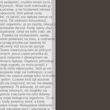
na wydajność, szybkie tempo życia i
ktywność. Wiele osób traktowało go
ą przerwę, a nie fundament zdrowia i
opoczucia. Dziś jednak coraz
dać, że jakość snu wpływa niemal na
życia. Od zdolności koncentracji,
ość organizmu, aż po nastrój, relacje z
ejmowanie decyzji. Kiedy śpimy zbyt
espokojnie, cierpi nie tylko ciało, ale
. Pojawia się rozdrażnienie, spada
ośnie podatność na stres, a codzienne
czynają przytłaczać bardziej niż
łczesny styl życia nie sprzyja
. Ekrany towarzyszą nam do późnych
ornych, praca często przenika do
ięcie związane z obowiązkami nie
knięciu laptopa. Organizm potrzebuje
źnego sygnału, że może przejść z
nia do trybu odpoczynku. Jeśli go nie
asypianie staje się trudniejsze, a sen
blem nie zawsze polega tylko na liczbie
 godzin. Czasem ktoś śpi pozornie
udzi się zmęczony, bo noc nie dawała
egeneracji. To pokazuje, że sen jest
dziej złożonym, niż mogłoby się
romne znaczenie ma rytm dobowy,
lny zegar biologiczny organizmu. To on
, kiedy jesteśmy senni, a kiedy
pływ energii. Nieregularne kładzenie
ęste zarywanie nocy i odsypianie w