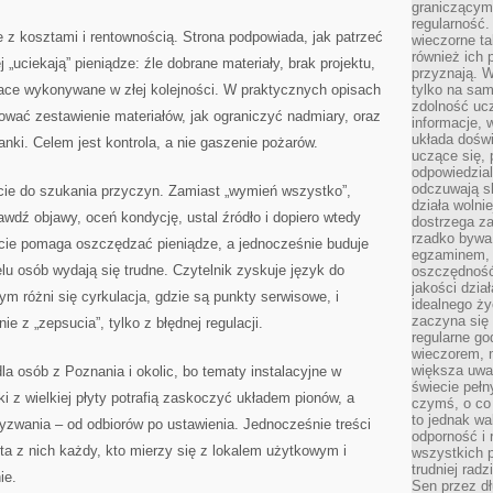
graniczącym 
regularność.
e z kosztami i rentownością. Strona podpowiada, jak patrzeć
wieczorne ta
również ich 
 „uciekają” pieniądze: źle dobrane materiały, brak projektu,
przyznają. W
ace wykonywane w złej kolejności. W praktycznych opisach
tylko na sam
zdolność uc
tować zestawienie materiałów, jak ograniczyć nadmiary, oraz
informacje, 
układa dośw
anki. Celem jest kontrola, a nie gaszenie pożarów.
uczące się, 
odpowiedzia
odczuwają s
ście do szukania przyczyn. Zamiast „wymień wszystko”,
działa wolnie
awdź objawy, oceń kondycję, ustal źródło i dopiero wtedy
dostrzega za
rzadko bywa
ście pomaga oszczędzać pieniądze, a jednocześnie buduje
egzaminem, 
lu osób wydają się trudne. Czytelnik zyskuje język do
oszczędność
jakości dzia
 różni się cyrkulacja, gdzie są punkty serwisowe, i
idealnego ży
zaczyna się 
 z „zepsucia”, tylko z błędnej regulacji.
regularne go
wieczorem, m
większa uwa
la osób z Poznania i okolic, bo tematy instalacyjne w
świecie peł
i z wielkiej płyty potrafią zaskoczyć układem pionów, a
czymś, o co 
to jednak wa
yzwania – od odbiorów po ustawienia. Jednocześnie treści
odporność i
sta z nich każdy, kto mierzy się z lokalem użytkowym i
wszystkich p
trudniej rad
ie.
Sen przez dł