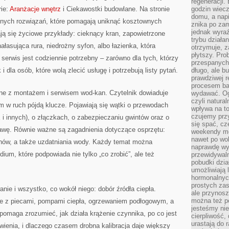
regeneracji
ie:
Aranżacje wnętrz
i Ciekawostki budowlane. Na stronie
godzin wiecz
domu, a nap
znych rozwiązań, które pomagają uniknąć kosztownych
znika po zam
jednak wyra
ją się życiowe przykłady: cieknący kran, zapowietrzone
trybu działa
hałasująca rura, niedrożny syfon, albo łazienka, która
otrzymuje, z
płytszy. Pro
erwis jest codziennie potrzebny – zarówno dla tych, którzy
przespanych
i dla osób, które wolą zlecić usługę i potrzebują listy pytań.
długo, ale b
prawdziwej r
procesem bar
ne z montażem i serwisem wod-kan. Czytelnik dowiaduje
wydawać. Og
czyli natura
m w ruch pójdą klucze. Pojawiają się wątki o przewodach
wpływa na to
czujemy przy
i innych), o złączkach, o zabezpieczaniu gwintów oraz o
się spać, cz
prawę. Równie ważne są zagadnienia dotyczące osprzętu:
weekendy mo
nawet po wol
w, a także uzdatniania wody. Każdy temat można
naprawdę wy
ium, które podpowiada nie tylko „co zrobić”, ale też
przewidywaln
pobudki dzia
umożliwiają 
hormonalnych
prostych zas
nie i wszystko, co wokół niego: dobór źródła ciepła.
ale przynosz
można też p
ne z piecami, pompami ciepła, ogrzewaniem podłogowym, a
jesteśmy ni
 pomaga zrozumieć, jak działa krążenie czynnika, po co jest
cierpliwość,
urastają do 
wienia, i dlaczego czasem drobna kalibracja daje większy