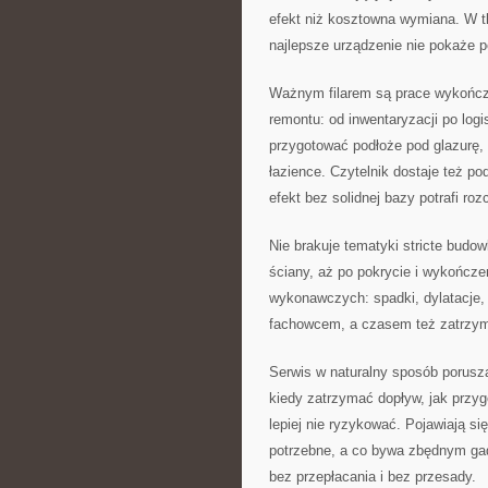
efekt niż kosztowna wymiana. W tle
najlepsze urządzenie nie pokaże p
Ważnym filarem są prace wykończe
remontu: od inwentaryzacji po logi
przygotować podłoże pod glazurę,
łazience. Czytelnik dostaje też po
efekt bez solidnej bazy potrafi ro
Nie brakuje tematyki stricte budo
ściany, aż po pokrycie i wykończ
wykonawczych: spadki, dylatacje, 
fachowcem, a czasem też zatrzym
Serwis w naturalny sposób porusz
kiedy zatrzymać dopływ, jak przyg
lepiej nie ryzykować. Pojawiają si
potrzebne, a co bywa zbędnym gad
bez przepłacania i bez przesady.