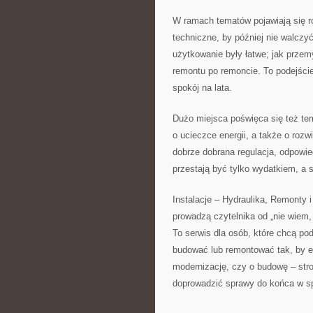
W ramach tematów pojawiają się r
techniczne, by później nie walczyć
użytkowanie były łatwe; jak przem
remontu po remoncie. To podejście p
spokój na lata.
Dużo miejsca poświęca się też tem
o ucieczce energii, a także o rozw
dobrze dobrana regulacja, odpowie
przestają być tylko wydatkiem, a s
Instalacje – Hydraulika, Remonty i
prowadzą czytelnika od „nie wiem,
To serwis dla osób, które chcą p
budować lub remontować tak, by ef
modernizację, czy o budowę – str
doprowadzić sprawy do końca w s