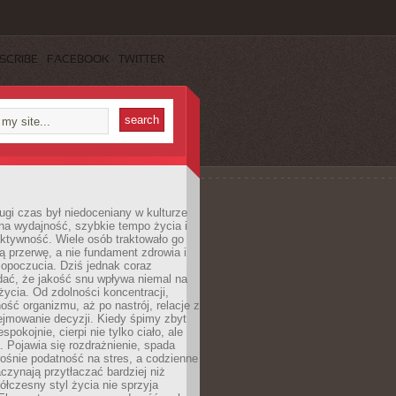
SCRIBE
FACEBOOK
TWITTER
ugi czas był niedoceniany w kulturze
na wydajność, szybkie tempo życia i
ktywność. Wiele osób traktowało go
ą przerwę, a nie fundament zdrowia i
opoczucia. Dziś jednak coraz
dać, że jakość snu wpływa niemal na
życia. Od zdolności koncentracji,
ość organizmu, aż po nastrój, relacje z
ejmowanie decyzji. Kiedy śpimy zbyt
espokojnie, cierpi nie tylko ciało, ale
. Pojawia się rozdrażnienie, spada
ośnie podatność na stres, a codzienne
czynają przytłaczać bardziej niż
łczesny styl życia nie sprzyja