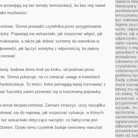
napięcia łatw
 przewijają się też tematy termoizolacji, bo bez niej nawet
Niewyspany 
przetwarzan
ełni możliwości.
emocjonalny
być traktowa
higieny psyc
niowe. Strona prowadzi czytelnika przez przygotowanie
ruchu, odpow
stykę. Pojawiają się wskazówki, jak rozpoznać wilgoć, jak
ludźmi, tak
odpoczynku 
 malowanie, a także jak dobrać systemy do warunków w
warto zauwa
wiedzy o reg
dpowiedzi, jak łączyć estetykę z odpornością, bo piękny
sposobach wy
zczarować.
prowadzona
zdrowemu sty
czytelników
wlanej: budowa domu krok po kroku, od podstaw przez
codziennyc
problemu by
enie. Strona pokazuje, na co zwracać uwagę w kwestiach
Kiedy człow
hydroizolacje. To treści, które pomagają lepiej rozmawiać z
może zasnąć 
łatwiej mu 
ać fuszerkę zanim przerodzi się w kosztowną poprawkę.
ich efekty.
przestrzeń, 
przypominać
a temat bezpieczeństwa. Zamiast straszyć, uczy rozsądku:
rozrywki. Im
wyciszenie.
otować się do naprawy, jak rozpoznać sytuacje, w których
zaciemnienie
ę też wskazówki dotyczące narzędzi: co faktycznie jest
ograniczenie
odłożenie te
żetem. Dzięki temu czytelnik buduje sensowny warsztat
przewietrzen
efekt niż ko