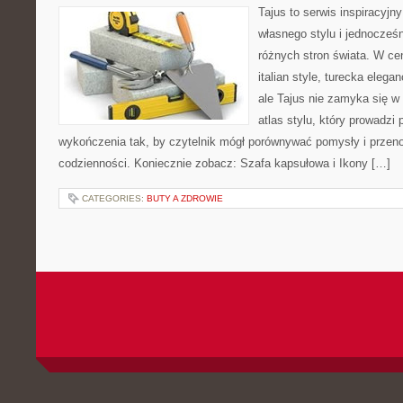
Tajus to serwis inspiracyjn
własnego stylu i jednocześ
różnych stron świata. W cen
italian style, turecka elega
ale Tajus nie zamyka się w 
atlas stylu, który prowadzi p
wykończenia tak, by czytelnik mógł porównywać pomysły i przeno
codzienności. Koniecznie zobacz: Szafa kapsułowa i Ikony […]
CATEGORIES:
BUTY A ZDROWIE