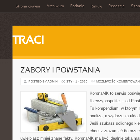
Archiwum
Podanie
Redakcja
Skan
Strona główna
Raków
TRACI
ZABORY I POWSTANIA
POSTED BY ADMIN
STY - 1 - 2026
MOŻLIWOŚĆ KOMENTOWAN
KoronaMK to serwis poświęc
Rzeczypospolitej – od Pias
To kompendium, w którym n
analizą, a wydarzenia układ
Jeśli szukasz solidnego ki
chcesz zrozumieć tło przem
uwielbiasz mniej znane fakty, KoronaMK ma być idealnie taką m