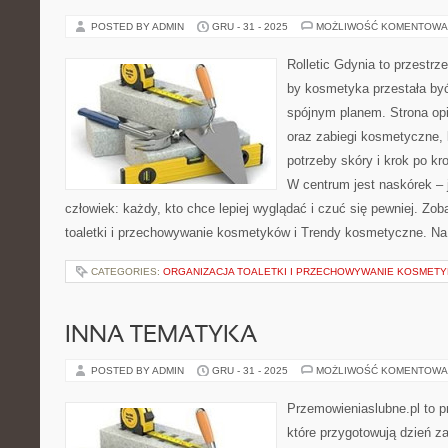
POSTED BY ADMIN
GRU - 31 - 2025
MOŻLIWOŚĆ KOMENTOWA
Rolletic Gdynia to przestrz
by kosmetyka przestała być
spójnym planem. Strona opi
oraz zabiegi kosmetyczne,
potrzeby skóry i krok po k
W centrum jest naskórek – j
człowiek: każdy, kto chce lepiej wyglądać i czuć się pewniej. Zo
toaletki i przechowywanie kosmetyków i Trendy kosmetyczne. Na 
CATEGORIES:
ORGANIZACJA TOALETKI I PRZECHOWYWANIE KOSMET
INNA TEMATYKA
POSTED BY ADMIN
GRU - 31 - 2025
MOŻLIWOŚĆ KOMENTOWA
Przemowieniaslubne.pl to p
które przygotowują dzień za