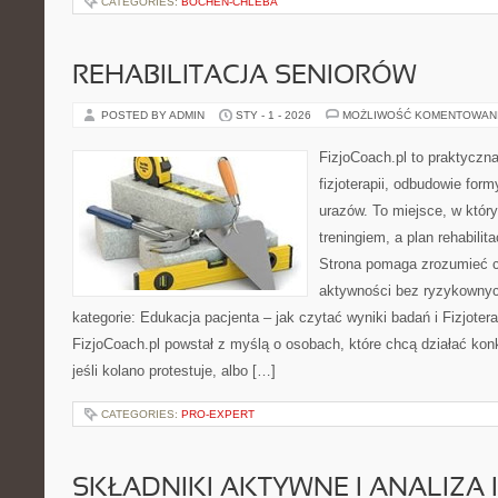
CATEGORIES:
BOCHEN-CHLEBA
REHABILITACJA SENIORÓW
POSTED BY ADMIN
STY - 1 - 2026
MOŻLIWOŚĆ KOMENTOWAN
FizjoCoach.pl to praktyczn
fizjoterapii, odbudowie for
urazów. To miejsce, w któr
treningiem, a plan rehabilita
Strona pomaga zrozumieć ci
aktywności bez ryzykowny
kategorie: Edukacja pacjenta – jak czytać wyniki badań i Fizjoter
FizjoCoach.pl powstał z myślą o osobach, które chcą działać konkre
jeśli kolano protestuje, albo […]
CATEGORIES:
PRO-EXPERT
SKŁADNIKI AKTYWNE I ANALIZA 