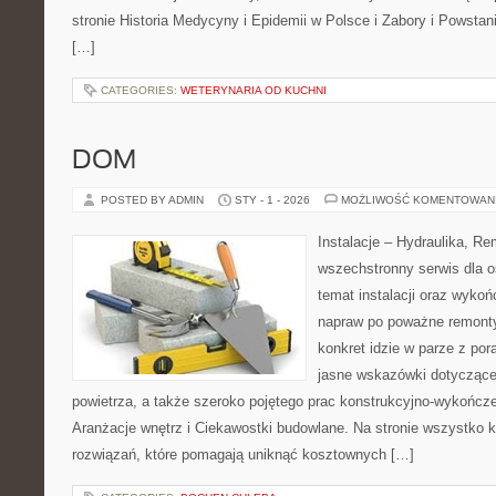
stronie Historia Medycyny i Epidemii w Polsce i Zabory i Powstania
[…]
CATEGORIES:
WETERYNARIA OD KUCHNI
DOM
POSTED BY ADMIN
STY - 1 - 2026
MOŻLIWOŚĆ KOMENTOWAN
Instalacje – Hydraulika, R
wszechstronny serwis dla 
temat instalacji oraz wyko
napraw po poważne remonty
konkret idzie w parze z por
jasne wskazówki dotyczące
powietrza, a także szeroko pojętego prac konstrukcyjno-wykończ
Aranżacje wnętrz i Ciekawostki budowlane. Na stronie wszystko k
rozwiązań, które pomagają uniknąć kosztownych […]