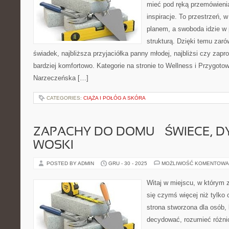
mieć pod ręką przemówienia,
inspiracje. To przestrzeń, w
planem, a swoboda idzie w
strukturą. Dzięki temu zaró
świadek, najbliższa przyjaciółka panny młodej, najbliżsi czy zap
bardziej komfortowo. Kategorie na stronie to Wellness i Przygoto
Narzeczeńska […]
CATEGORIES:
CIĄŻA I POŁÓG A SKÓRA
ZAPACHY DO DOMU – ŚWIECE, D
WOSKI
POSTED BY ADMIN
GRU - 30 - 2025
MOŻLIWOŚĆ KOMENTOWA
Witaj w miejscu, w którym 
się czymś więcej niż tylko
strona stworzona dla osób,
decydować, rozumieć różni