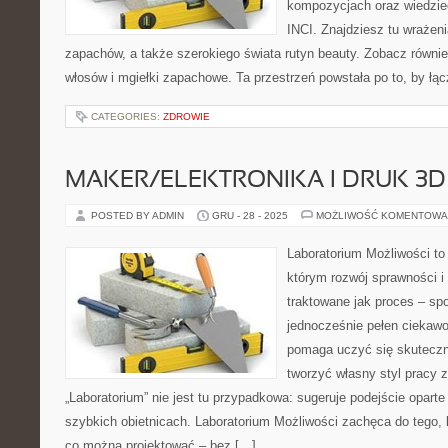
kompozycjach oraz wiedzieć
INCI. Znajdziesz tu wrażeni
zapachów, a także szerokiego świata rutyn beauty. Zobacz równie
włosów i mgiełki zapachowe. Ta przestrzeń powstała po to, by łą
CATEGORIES:
ZDROWIE
MAKER/ELEKTRONIKA I DRUK 3D
POSTED BY ADMIN
GRU - 28 - 2025
MOŻLIWOŚĆ KOMENTOWA
Laboratorium Możliwości to 
którym rozwój sprawności i
traktowane jak proces – sp
jednocześnie pełen ciekawo
pomaga uczyć się skuteczn
tworzyć własny styl pracy 
„Laboratorium” nie jest tu przypadkowa: sugeruje podejście oparte
szybkich obietnicach. Laboratorium Możliwości zachęca do tego, 
co można projektować – bez […]