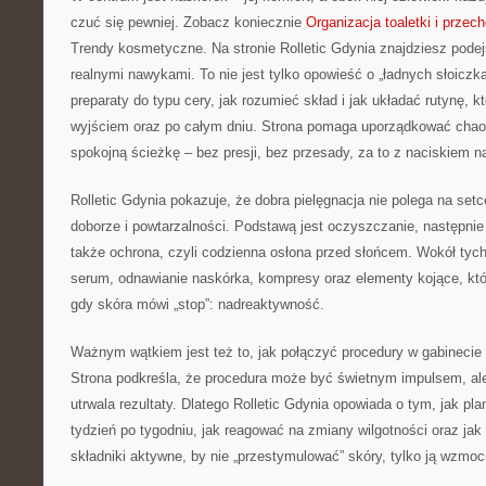
czuć się pewniej. Zobacz koniecznie
Organizacja toaletki i prz
Trendy kosmetyczne. Na stronie Rolletic Gdynia znajdziesz podejś
realnymi nawykami. To nie jest tylko opowieść o „ładnych słoiczka
preparaty do typu cery, jak rozumieć skład i jak układać rutynę, 
wyjściem oraz po całym dniu. Strona pomaga uporządkować chaos
spokojną ścieżkę – bez presji, bez przesady, za to z naciskiem 
Rolletic Gdynia pokazuje, że dobra pielęgnacja nie polega na setc
doborze i powtarzalności. Podstawą jest oczyszczanie, następnie
także ochrona, czyli codzienna osłona przed słońcem. Wokół tych 
serum, odnawianie naskórka, kompresy oraz elementy kojące, k
gdy skóra mówi „stop”: nadreaktywność.
Ważnym wątkiem jest też to, jak połączyć procedury w gabinecie
Strona podkreśla, że procedura może być świetnym impulsem, ale
utrwala rezultaty. Dlatego Rolletic Gdynia opowiada o tym, jak pl
tydzień po tygodniu, jak reagować na zmiany wilgotności oraz ja
składniki aktywne, by nie „przestymulować” skóry, tylko ją wzmoc