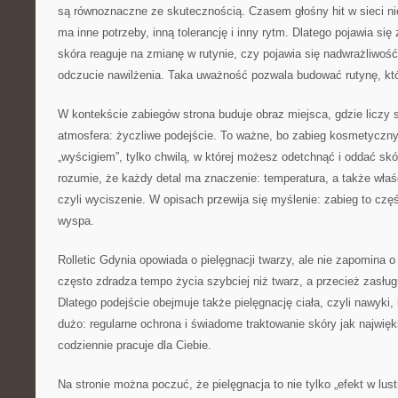
są równoznaczne ze skutecznością. Czasem głośny hit w sieci ni
ma inne potrzeby, inną tolerancję i inny rytm. Dlatego pojawia się
skóra reaguje na zmianę w rutynie, czy pojawia się nadwrażliwość
odczucie nawilżenia. Taka uważność pozwala budować rutynę, któr
W kontekście zabiegów strona buduje obraz miejsca, gdzie liczy si
atmosfera: życzliwe podejście. To ważne, bo zabieg kosmetyczny
„wyścigiem”, tylko chwilą, w której możesz odetchnąć i oddać skó
rozumie, że każdy detal ma znaczenie: temperatura, a także właś
czyli wyciszenie. W opisach przewija się myślenie: zabieg to czę
wyspa.
Rolletic Gdynia opowiada o pielęgnacji twarzy, ale nie zapomina o 
często zdradza tempo życia szybciej niż twarz, a przecież zasłu
Dlatego podejście obejmuje także pielęgnację ciała, czyli nawyki, 
dużo: regularne ochrona i świadome traktowanie skóry jak najwię
codziennie pracuje dla Ciebie.
Na stronie można poczuć, że pielęgnacja to nie tylko „efekt w lust