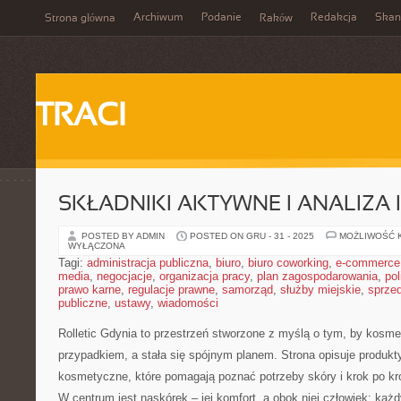
Archiwum
Podanie
Redakcja
Skan
Strona główna
Raków
TRACI
SKŁADNIKI AKTYWNE I ANALIZA 
POSTED BY ADMIN
POSTED ON GRU - 31 - 2025
MOŻLIWOŚĆ 
WYŁĄCZONA
Tagi:
administracja publiczna
,
biuro
,
biuro coworking
,
e-commerce
media
,
negocjacje
,
organizacja pracy
,
plan zagospodarowania
,
pol
prawo karne
,
regulacje prawne
,
samorząd
,
służby miejskie
,
sprze
publiczne
,
ustawy
,
wiadomości
Rolletic Gdynia to przestrzeń stworzone z myślą o tym, by kosme
przypadkiem, a stała się spójnym planem. Strona opisuje produkty
kosmetyczne, które pomagają poznać potrzeby skóry i krok po k
W centrum jest naskórek – jej komfort, a obok niej człowiek: każdy