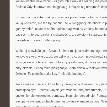
konsekwentne nawilżanie – często robią większą różnicę niż poje
Rolletic Gdynia stawia na pielęgnację, którą da się utrzymać: do
Strona ma charakter praktyczny – daje przestrzeń na to, by dowied
jak ją wspierać, ale też by poczuć, że w pielęgnacji nie chodzi o
gorszy dzień, czasem skóra będzie reagować na zmiany hormonal
patrzeć na to bez paniki: z ciekawością, z spokojem i z założeni
narzędziem, a nie źródłem presji.
W tle tej opowieści jest Gdynia i klimat miejsca nadmorskiego: w
kondycję skóry, wysuszać, uwrażliwiać, a czasem prowokować szo
wpisuje się w potrzeby osób, które żyją aktywnie, dużo są na zew
przy ekranie, i chcą mieć pielęgnację, która działa w realnych wa
świecie. To podejście „dla ludzi”, nie „dla katalogu”.
Jeśli szukasz miejsca, które łączy pielęgnację domową z myślen
profesjonalnym, Rolletic Gdynia jest właśnie taką przestrzenią. S
spokojnie, ale konkretnie: tłumaczy, inspiruje, porządkuje. Pom
zakupy w system, a chaotyczne testowanie w mądre wybory. W efe