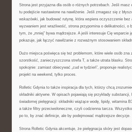
Strona jest przyjazna dla osób o różnych potrzebach. Jeśli masz
tu podejście nastawione na nawilżenie. Jeśli zmagasz się z błysz
wskazówki, jak budować rutynę, która wspiera oczyszczenie bez a
wyzwaniem jest wrażliwość, strona przypomina o delikatności, o ba
tym, że „mniej” bywa mądrzejsze. A jeśli interesuje Cię wsparcie j
pokazuje, jak łączyć nawilżanie z rozważnym stosowaniem składn
Dużo miejsca poświęca się też problemom, które wiele osób zna z
szorstkość, zanieczyszczona strefa T, a także utrata blasku. Str
spokojnie: zamiast obiecywać „cud w tydzień”, proponuje realisty
projekt na weekend, tylko proces.
Rolletic Gdynia to także inspiracja dla tych, którzy chcą zrozumi
składniki aktywne. W opisach pojawiają się przykłady substancji,
świadomej pielęgnacji: składniki wiążące wodę, lipidy, witamina B
a także filtry przeciwsłoneczne, czyli codzienna tarcza. Wszyst
po to, by znać definicje, ale by podejmować mądrzejsze decyzje.
Strona Rolletic Gdynia akcentuje, że pielęgnacja skóry jest dopa