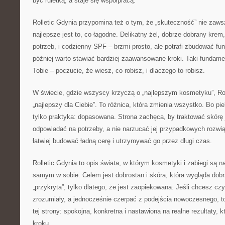
być ruletką, a staje się współpracą.
Rolletic Gdynia przypomina też o tym, że „skuteczność” nie za
najlepsze jest to, co łagodne. Delikatny żel, dobrze dobrany krem
potrzeb, i codzienny SPF – brzmi prosto, ale potrafi zbudować fu
później warto stawiać bardziej zaawansowane kroki. Taki fundame
Tobie – poczucie, że wiesz, co robisz, i dlaczego to robisz.
W świecie, gdzie wszyscy krzyczą o „najlepszym kosmetyku”, Rol
„najlepszy dla Ciebie”. To różnica, która zmienia wszystko. Bo pie
tylko praktyka: dopasowana. Strona zachęca, by traktować skórę j
odpowiadać na potrzeby, a nie narzucać jej przypadkowych rozwi
łatwiej budować ładną cerę i utrzymywać go przez długi czas.
Rolletic Gdynia to opis świata, w którym kosmetyki i zabiegi są n
samym w sobie. Celem jest dobrostan i skóra, która wygląda dobrz
„przykryta”, tylko dlatego, że jest zaopiekowana. Jeśli chcesz cz
zrozumiały, a jednocześnie czerpać z podejścia nowoczesnego, to
tej strony: spokojna, konkretna i nastawiona na realne rezultaty, k
kroku.