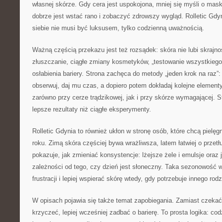
własnej skórze. Gdy cera jest uspokojona, mniej się myśli o mask
dobrze jest wstać rano i zobaczyć zdrowszy wygląd. Rolletic Gdy
siebie nie musi być luksusem, tylko codzienną uważnością.
Ważną częścią przekazu jest też rozsądek: skóra nie lubi skrajn
złuszczanie, ciągłe zmiany kosmetyków, „testowanie wszystkiego 
osłabienia bariery. Strona zachęca do metody „jeden krok na raz
obserwuj, daj mu czas, a dopiero potem dokładaj kolejne element
zarówno przy cerze trądzikowej, jak i przy skórze wymagającej. St
lepsze rezultaty niż ciągłe eksperymenty.
Rolletic Gdynia to również ukłon w stronę osób, które chcą pielę
roku. Zimą skóra częściej bywa wrażliwsza, latem łatwiej o przetł
pokazuje, jak zmieniać konsystencje: lżejsze żele i emulsje oraz 
zależności od tego, czy dzień jest słoneczny. Taka sezonowość w
frustracji i lepiej wspierać skórę wtedy, gdy potrzebuje innego ro
W opisach pojawia się także temat zapobiegania. Zamiast czekać
krzyczeć, lepiej wcześniej zadbać o barierę. To prosta logika: cod