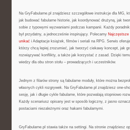
Na GryFabularne.pl znajdziesz szczegółowe instrukcje dla MG, kt
jak budować fabularne historie, jak koordynować drużyną, jak twor
sobie z typowymi wyzwaniami podczas kampanii. Każdy poradnik 
był przydatny, a jednocześnie inspirujący. Polecamy
Najczęstsze 
unikać
i Adaptacje książek, filmów i seriali na RPG. Serwis oferuj
którzy chcą lepiej zrozumieć, jak tworzyć ciekawy koncept, jak g
rozwiązywać konflikty, a także jak korzystać z zasad. Dzięki tem
wiedzy dla obu stron stołu – prowadzących i uczestników.
Jednym z filarów strony są fabularne moduły, które można bezp
własnych cykli rozgrywek. Na GryFabularne.pl znajdziesz one-sh
sesję, jak i długie cykle fabularne, które pozwalają stopniowo roz
Każdy scenariusz opisany jest w sposób logiczny, z jasno ozna
postaciami niezależnymi oraz hakami fabularnymi.
GryFabularne.pl stawia także na settingi. Na stronie znajdziesz opis