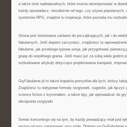
a także istot nadnaturalnych, które można wkomponować w dowo
każdy opowiadacz, niezależnie od tego, czy używa popularnych, 
systemów RPG, znajdzie tu inspiracje, które pozwolą mu rozbud
Strona jest skierowana zarówno do początkujących, jak i do wielol
fabularnych. Jeśli dopiero zaczynasz, znajdziesz tu wprowadzeni
fabularne, jak przebiega typowa sesja, jak przygotować pierwszą 
grupę do wspólnego grania. Jeśli masz już za sobą wiele godzin p
rozbudowane artykuły dotyczące projektowania kampanii, improwiz
GryFabularne.pl to także kopalnia pomysłów dla tych, którzy lub
Znajdziesz tu nietypowe formaty rozgrywek, sugestie, jak łączyć 
science fiction z kryminałem, a także tipy, jak wprowadzać do gr
obciążania rozgrywki.
Serwis koncentruje się na tym, by każdy prowadzący miał pod ręk
można od razu zastosować przy stole. Dlatego na GryFabularne.pl