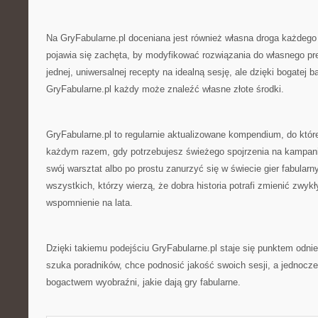
Na GryFabularne.pl doceniana jest również własna droga każdego
pojawia się zachęta, by modyfikować rozwiązania do własnego pre
jednej, uniwersalnej recepty na idealną sesję, ale dzięki bogatej b
GryFabularne.pl każdy może znaleźć własne złote środki.
GryFabularne.pl to regularnie aktualizowane kompendium, do któ
każdym razem, gdy potrzebujesz świeżego spojrzenia na kampan
swój warsztat albo po prostu zanurzyć się w świecie gier fabularn
wszystkich, którzy wierzą, że dobra historia potrafi zmienić zwykł
wspomnienie na lata.
Dzięki takiemu podejściu GryFabularne.pl staje się punktem odnie
szuka poradników, chce podnosić jakość swoich sesji, a jednocz
bogactwem wyobraźni, jakie dają gry fabularne.