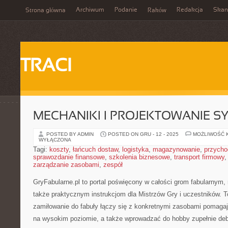
Archiwum
Podanie
Redakcja
Skan
Strona główna
Raków
TRACI
MECHANIKI I PROJEKTOWANIE 
POSTED BY ADMIN
POSTED ON GRU - 12 - 2025
MOŻLIWOŚĆ 
WYŁĄCZONA
Tagi:
koszty
,
łańcuch dostaw
,
logistyka
,
magazynowanie
,
przycho
sprawozdanie finansowe
,
szkolenia biznesowe
,
transport firmowy
zarządzanie zasobami
,
zespół
GryFabularne.pl to portal poświęcony w całości grom fabularnym
także praktycznym instrukcjom dla Mistrzów Gry i uczestników. T
zamiłowanie do fabuły łączy się z konkretnymi zasobami pomag
na wysokim poziomie, a także wprowadzać do hobby zupełnie deb