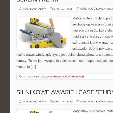
BERLIN I RZYM
POSTED BY ADMIN
GRU - 19 - 2025
MOŻLIWOŚĆ KOMENTOWA
Matka w Berku to blog podr
swobodę opowiadania z uż
miejsce dla osób, które ch
mądrzej i z większym spoko
czy planują krótki wypad, c
eskapadę. Strona pokazuje
realne nawet wtedy, gdy życie jest pełne obowiązków, a w kalend
tematy. To nie jest wyłącznie zbiór relacji, lecz mapa inspiracji 
marzenia […]
CATEGORIES:
JAZDA W TRUDNYCH WARUNKACH
SILNIKOWE AWARIE I CASE STU
POSTED BY ADMIN
GRU - 18 - 2025
MOŻLIWOŚĆ KOMENTOWA
Magnaflow.pl to serwis moto