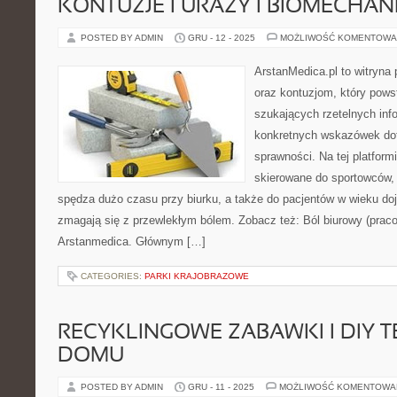
KONTUZJE I URAZY I BIOMECHA
POSTED BY ADMIN
GRU - 12 - 2025
MOŻLIWOŚĆ KOMENTOWA
ArstanMedica.pl to witryna
oraz kontuzjom, który pows
szukających rzetelnych info
konkretnych wskazówek dot
sprawności. Na tej platform
skierowane do sportowców, 
spędza dużo czasu przy biurku, a także do pacjentów w wieku doj
zmagają się z przewlekłym bólem. Zobacz też: Ból biurowy (praco
Arstanmedica. Głównym […]
CATEGORIES:
PARKI KRAJOBRAZOWE
RECYKLINGOWE ZABAWKI I DIY T
DOMU
POSTED BY ADMIN
GRU - 11 - 2025
MOŻLIWOŚĆ KOMENTOWA