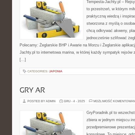
Tempesta-Jachty.pl – Rejsy
to przestrzeń, w którym mi
praktyczną wiedzą i inspira
stworzona z myślą o osoba
chcą odkrywać akweny, pla
jednocześnie szlifować żeg
Polecamy: Żeglarskie BHP i Awarie na Morzu i Żeglarskie aplikac
Jachty.pl to internetowa marina, w której każdy sympatyk rejsów z
[…]
CATEGORIES:
JAPONIA
GRY AR
POSTED BY ADMIN
GRU - 4 - 2025
MOŻLIWOŚĆ KOMENTOWAN
GryPoradnik.pl to wszechstr
zbiera w jednym miejscu ins
przedpremierowe prezentacj
konsolowe. To miejsce, gdz