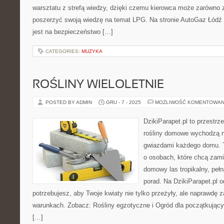
warsztatu z strefą wiedzy, dzięki czemu kierowca może zarówno z
poszerzyć swoją wiedzę na temat LPG. Na stronie AutoGaz Łódź
jest na bezpieczeństwo […]
CATEGORIES:
MUZYKA
ROŚLINY WIELOLETNIE
POSTED BY ADMIN
GRU - 7 - 2025
MOŻLIWOŚĆ KOMENTOWAN
DzikiParapet.pl to przestrz
rośliny domowe wychodzą na
gwiazdami każdego domu. T
o osobach, które chcą zami
domowy las tropikalny, peł
porad. Na DzikiParapet.pl 
potrzebujesz, aby Twoje kwiaty nie tylko przeżyły, ale naprawd
warunkach. Zobacz: Rośliny egzotyczne i Ogród dla początkującyc
[…]