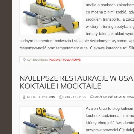
myślą o osobach zakochany
co można z nimi zrobić, gdy
środkiem transportu, a zac
w którym tuning spotyka si
tematy takie jak układ wyd
nudnym elementem podwozia i stają się świadomym wyborem wpł
responsywność oraz temperament auta. Ciekawe kategorie to: Sil
CATEGORIES:
POCIĄGI TOWAROWE
NAJLEPSZE RESTAURACJE W USA 
KOKTAJLE I MOCKTAILE
POSTED BY ADMIN
GRU - 17 - 2025
MOŻLIWOŚĆ KOMENTOWA
Avalon Club to blog kulinar
kuchni z codzienną inspirac
którzy chcą jeść świadomiej
przypraw prowadzi Cię dalej