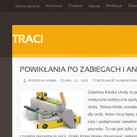
Archiwum
Podanie
Redakcja
Skan
Strona główna
Raków
TRACI
POWIKŁANIA PO ZABIEGACH I AN
POSTED BY ADMIN
GRU - 21 - 2025
MOŻLIWOŚĆ KOMENTOWA
Gdańska Klinika Urody to p
medycyna estetyczna spoty
skóry. Strona kliniki zosta
dla osób, które chcą lepiej
cery i podejmować świadom
procedur. To nie jest tylko 
czytelna prezentacja opcji, dzięki której łatwiej dopasować pielęg