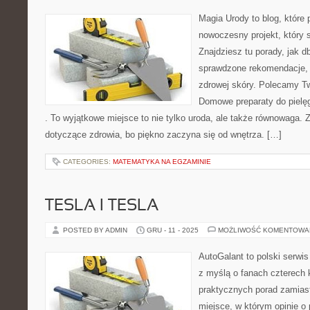
Magia Urody to blog, które 
nowoczesny projekt, który s
Znajdziesz tu porady, jak d
sprawdzone rekomendacje, 
zdrowej skóry. Polecamy Two
Domowe preparaty do pielęg
. To wyjątkowe miejsce to nie tylko uroda, ale także równowaga. Z
dotyczące zdrowia, bo piękno zaczyna się od wnętrza. […]
CATEGORIES:
MATEMATYKA NA EGZAMINIE
TESLA I TESLA
POSTED BY ADMIN
GRU - 11 - 2025
MOŻLIWOŚĆ KOMENTOWA
AutoGalant to polski serwi
z myślą o fanach czterech 
praktycznych porad zamiast
miejsce, w którym opinie o 