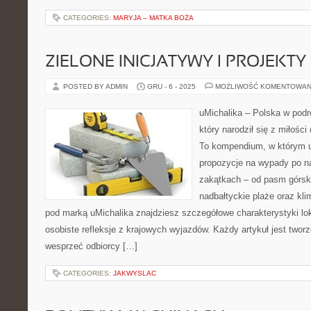
CATEGORIES:
MARYJA – MATKA BOŻA
ZIELONE INICJATYWY I PROJEKT
POSTED BY ADMIN
GRU - 6 - 2025
MOŻLIWOŚĆ KOMENTOWAN
uMichalika – Polska w podr
który narodził się z miłośc
To kompendium, w którym u
propozycje na wypady po na
zakątkach – od pasm górski
nadbałtyckie plaże oraz kl
pod marką uMichalika znajdziesz szczegółowe charakterystyki loka
osobiste refleksje z krajowych wyjazdów. Każdy artykuł jest twor
wesprzeć odbiorcy […]
CATEGORIES:
JAKWYSLAC