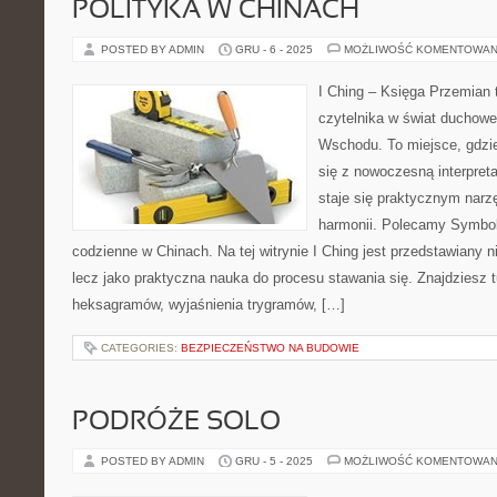
POLITYKA W CHINACH
POSTED BY ADMIN
GRU - 6 - 2025
MOŻLIWOŚĆ KOMENTOWAN
I Ching – Księga Przemian t
czytelnika w świat duchowe
Wschodu. To miejsce, gdzi
się z nowoczesną interpret
staje się praktycznym nar
harmonii. Polecamy Symbole
codzienne w Chinach. Na tej witrynie I Ching jest przedstawiany n
lecz jako praktyczna nauka do procesu stawania się. Znajdziesz tu
heksagramów, wyjaśnienia trygramów, […]
CATEGORIES:
BEZPIECZEŃSTWO NA BUDOWIE
PODRÓŻE SOLO
POSTED BY ADMIN
GRU - 5 - 2025
MOŻLIWOŚĆ KOMENTOWAN