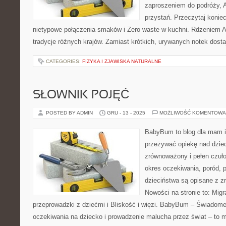
zaproszeniem do podróży, Av
przystań. Przeczytaj koniec
nietypowe połączenia smaków i Zero waste w kuchni. Rdzeniem A
tradycje różnych krajów. Zamiast krótkich, urywanych notek dosta
CATEGORIES:
FIZYKA I ZJAWISKA NATURALNE
SŁOWNIK POJĘĆ
POSTED BY ADMIN
GRU - 13 - 2025
MOŻLIWOŚĆ KOMENTOWA
BabyBum to blog dla mam i
przeżywać opiekę nad dzi
zrównoważony i pełen czuło
okres oczekiwania, poród, p
dzieciństwa są opisane z z
Nowości na stronie to: Migr
przeprowadzki z dziećmi i Bliskość i więzi. BabyBum – Świadome
oczekiwania na dziecko i prowadzenie malucha przez świat – to 