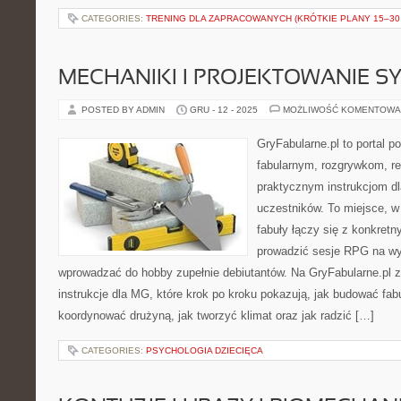
CATEGORIES:
TRENING DLA ZAPRACOWANYCH (KRÓTKIE PLANY 15–30 
MECHANIKI I PROJEKTOWANIE 
POSTED BY ADMIN
GRU - 12 - 2025
MOŻLIWOŚĆ KOMENTOWA
GryFabularne.pl to portal 
fabularnym, rozgrywkom, r
praktycznym instrukcjom dl
uczestników. To miejsce, w
fabuły łączy się z konkre
prowadzić sesje RPG na wy
wprowadzać do hobby zupełnie debiutantów. Na GryFabularne.pl 
instrukcje dla MG, które krok po kroku pokazują, jak budować fabul
koordynować drużyną, jak tworzyć klimat oraz jak radzić […]
CATEGORIES:
PSYCHOLOGIA DZIECIĘCA