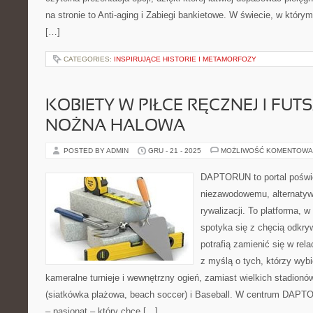
na stronie to Anti-aging i Zabiegi bankietowe. W świecie, w który
[…]
CATEGORIES:
INSPIRUJĄCE HISTORIE I METAMORFOZY
KOBIETY W PIŁCE RĘCZNEJ I FUTS
NOŻNA HALOWA
POSTED BY ADMIN
GRU - 21 - 2025
MOŻLIWOŚĆ KOMENTOWA
DAPTORUN to portal poświ
niezawodowemu, alternatyw
rywalizacji. To platforma, 
spotyka się z chęcią odkryw
potrafią zamienić się w rela
z myślą o tych, którzy wybi
kameralne turnieje i wewnętrzny ogień, zamiast wielkich stadion
(siatkówka plażowa, beach soccer) i Baseball. W centrum DAPT
– pasjonat – który chce […]