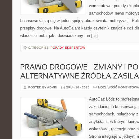
warsztatowe, porady eksplo
samochodów, news motoryz
finansowe łączą się w jeden spójny obraz świata motoryzacji. Po
przepisy drogowe. Na AutoGalant każdy czytelnik znajdzie coś dl
właściciel auta, jak i doświadczony fan […]
CATEGORIES:
PORADY EKSPERTÓW
PRAWO DROGOWE – ZMIANY I PO
ALTERNATYWNE ŹRÓDŁA ZASILA
POSTED BY ADMIN
GRU - 10 - 2025
MOŻLIWOŚĆ KOMENTOWA
AutoGaz Łódź to profesjona
zakładaniem i konserwacją 
samochodach, połączony z
artykułami, w którym kiero
wskazówki, recenzje oraz n
Strona integruje w jednym 