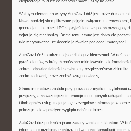
eksploatacja to klucz do bezproblemowej jazdy na gazie.
Ważnym elementem witryny AutoGaz Łódź jest także tłumaczenie
Nawet bardziej skomplikowane pojęcia związane z sterownikami, k
generacjami instalacji LPG są wyjaśnione w sposób przystępny dla
zajmują się mechaniką. Dzięki temu strona jest dobra dla począt
tyle merytoryczna, że docenią ją również pasjonaci motoryzacji.
AutoGaz Łódź to także miejsce dialogu z kierowcami. W treściach
pytań klientów, w których omówiono takie kwestie, jak formalnoś
zakres odpowiedzialności serwisu czy bezpieczeństwo zbiornika.
zanim zadzwoni, może zdobyć wstępną wiedzę.
Strona internetowa została przygotowana z myślą o czytelności uż
przyjazny, a najważniejsze informacje o dostępnych usługach s
Obok opisów usług znajdują się szczegółowe informacje w formie 
pokazują, jak w praktyce wygląda dobór instalacji.
AutoGaz Łódź podkreśla jasne zasady w relacji z klientem. W tr
informacje o przebiegu montażu, od wstępnej konsultacji, poprzez k