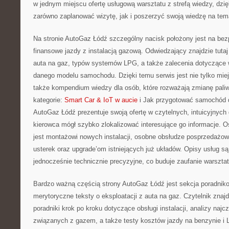
w jednym miejscu ofertę usługową warsztatu z strefą wiedzy, dz
zarówno zaplanować wizytę, jak i poszerzyć swoją wiedzę na te
Na stronie AutoGaz Łódź szczególny nacisk położony jest na bez
finansowe jazdy z instalacją gazową. Odwiedzający znajdzie tutaj
auta na gaz, typów systemów LPG, a także zalecenia dotyczące
danego modelu samochodu. Dzięki temu serwis jest nie tylko miejs
także kompendium wiedzy dla osób, które rozważają zmianę pal
kategorie:
Smart Car & IoT w aucie
i Jak przygotować samochód d
AutoGaz Łódź prezentuje swoją ofertę w czytelnych, intuicyjnych 
kierowca mógł szybko zlokalizować interesujące go informacje. 
jest montażowi nowych instalacji, osobne obsłudze posprzedażow
usterek oraz upgrade’om istniejących już układów. Opisy usług są
jednocześnie technicznie precyzyjne, co buduje zaufanie warsztat
Bardzo ważną częścią strony AutoGaz Łódź jest sekcja poradniko
merytoryczne teksty o eksploatacji z auta na gaz. Czytelnik znajd
poradniki krok po kroku dotyczące obsługi instalacji, analizy na
związanych z gazem, a także testy kosztów jazdy na benzynie i 