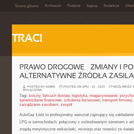
Archiwum
Podanie
Redakcja
Skan
Strona główna
Raków
TRACI
PRAWO DROGOWE – ZMIANY I PO
ALTERNATYWNE ŹRÓDŁA ZASILA
POSTED BY ADMIN
POSTED ON GRU - 10 - 2025
MOŻLIWOŚĆ 
WYŁĄCZONA
Tagi:
koszty
,
łańcuch dostaw
,
logistyka
,
magazynowanie
,
przycho
sprawozdanie finansowe
,
szkolenia biznesowe
,
transport firmowy
zarządzanie zasobami
,
zespół
AutoGaz Łódź to profesjonalny warsztat zajmujący się zakładaniem
LPG w samochodach, połączony z rozbudowanym serwisem z arty
znajdą merytoryczne wskazówki, recenzje oraz nowości ze świata 