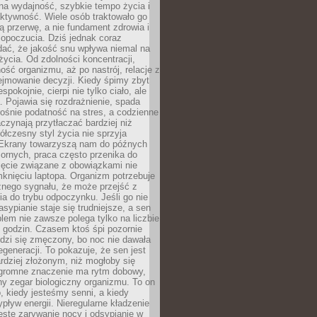
na wydajność, szybkie tempo życia i
ktywność. Wiele osób traktowało go
ą przerwę, a nie fundament zdrowia i
opoczucia. Dziś jednak coraz
dać, że jakość snu wpływa niemal na
życia. Od zdolności koncentracji,
ość organizmu, aż po nastrój, relacje z
ejmowanie decyzji. Kiedy śpimy zbyt
espokojnie, cierpi nie tylko ciało, ale
. Pojawia się rozdrażnienie, spada
ośnie podatność na stres, a codzienne
czynają przytłaczać bardziej niż
łczesny styl życia nie sprzyja
. Ekrany towarzyszą nam do późnych
ornych, praca często przenika do
ięcie związane z obowiązkami nie
knięciu laptopa. Organizm potrzebuje
źnego sygnału, że może przejść z
nia do trybu odpoczynku. Jeśli go nie
asypianie staje się trudniejsze, a sen
blem nie zawsze polega tylko na liczbie
 godzin. Czasem ktoś śpi pozornie
udzi się zmęczony, bo noc nie dawała
egeneracji. To pokazuje, że sen jest
dziej złożonym, niż mogłoby się
romne znaczenie ma rytm dobowy,
lny zegar biologiczny organizmu. To on
, kiedy jesteśmy senni, a kiedy
pływ energii. Nieregularne kładzenie
ęste zarywanie nocy i odsypianie w