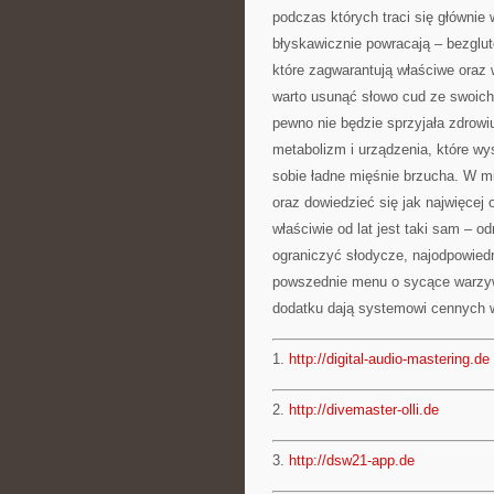
podczas których traci się głównie 
błyskawicznie powracają – bezgl
które zagwarantują właściwe oraz 
warto usunąć słowo cud ze swoich
pewno nie będzie sprzyjała zdrowi
metabolizm i urządzenia, które w
sobie ładne mięśnie brzucha. W m
oraz dowiedzieć się jak najwięce
właściwie od lat jest taki sam – 
ograniczyć słodycze, najodpowiedn
powszednie menu o sycące warzywa 
dodatku dają systemowi cennych w
1.
http://digital-audio-mastering.de
2.
http://divemaster-olli.de
3.
http://dsw21-app.de