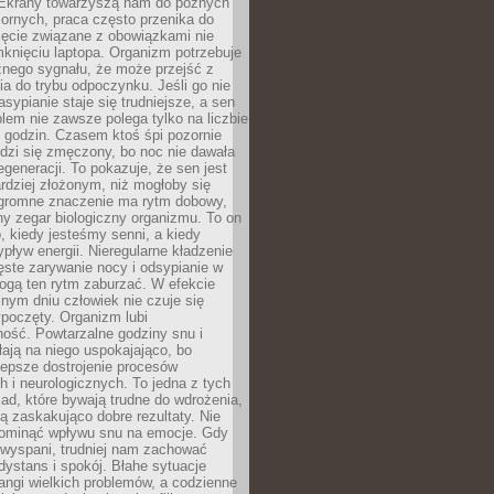
. Ekrany towarzyszą nam do późnych
ornych, praca często przenika do
ięcie związane z obowiązkami nie
knięciu laptopa. Organizm potrzebuje
źnego sygnału, że może przejść z
nia do trybu odpoczynku. Jeśli go nie
asypianie staje się trudniejsze, a sen
blem nie zawsze polega tylko na liczbie
 godzin. Czasem ktoś śpi pozornie
udzi się zmęczony, bo noc nie dawała
egeneracji. To pokazuje, że sen jest
dziej złożonym, niż mogłoby się
romne znaczenie ma rytm dobowy,
lny zegar biologiczny organizmu. To on
, kiedy jesteśmy senni, a kiedy
pływ energii. Nieregularne kładzenie
ęste zarywanie nocy i odsypianie w
gą ten rytm zaburzać. W efekcie
nym dniu człowiek nie czuje się
poczęty. Organizm lubi
ość. Powtarzalne godziny snu i
łają na niego uspokajająco, bo
lepsze dostrojenie procesów
 i neurologicznych. To jedna z tych
ad, które bywają trudne do wdrożenia,
ą zaskakująco dobre rezultaty. Nie
ominąć wpływu snu na emocje. Gdy
ewyspani, trudniej nam zachować
 dystans i spokój. Błahe sytuacje
rangi wielkich problemów, a codzienne