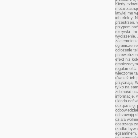
Kiedy człow
może zasnąć 
łatwiej mu 
ich efekty.
przestrzeń, 
przypominać
rozrywki. Im
wyciszenie.
zaciemnienie
ograniczenie
odłożenie te
przewietrzen
efekt niż ko
graniczącym 
regularność.
wieczorne ta
również ich 
przyznają. W
tylko na sam
zdolność uc
informacje, 
układa dośw
uczące się, 
odpowiedzia
odczuwają s
działa wolnie
dostrzega za
rzadko bywa
egzaminem, 
oszczędność