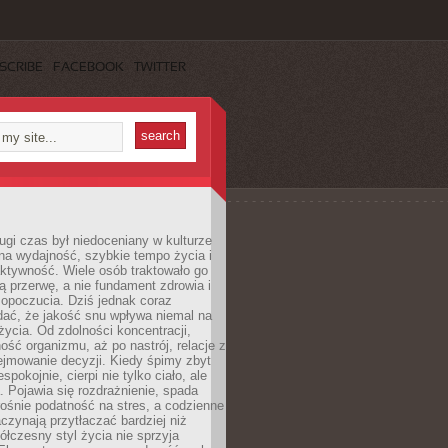
SCRIBE
FACEBOOK
TWITTER
ugi czas był niedoceniany w kulturze
na wydajność, szybkie tempo życia i
ktywność. Wiele osób traktowało go
ą przerwę, a nie fundament zdrowia i
opoczucia. Dziś jednak coraz
dać, że jakość snu wpływa niemal na
życia. Od zdolności koncentracji,
ość organizmu, aż po nastrój, relacje z
ejmowanie decyzji. Kiedy śpimy zbyt
espokojnie, cierpi nie tylko ciało, ale
. Pojawia się rozdrażnienie, spada
ośnie podatność na stres, a codzienne
czynają przytłaczać bardziej niż
łczesny styl życia nie sprzyja