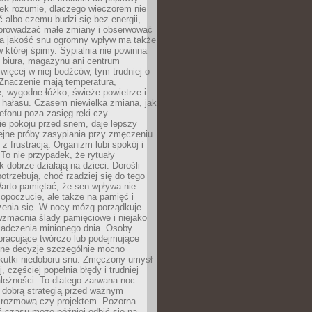
iek rozumie, dlaczego wieczorem nie
albo czemu budzi się bez energii,
wprowadzać małe zmiany i obserwować
 Na jakość snu ogromny wpływ ma także
w której śpimy. Sypialnia nie powinna
 biura, magazynu ani centrum
 więcej w niej bodźców, tym trudniej o
 Znaczenie mają temperatura,
, wygodne łóżko, świeże powietrze i
 hałasu. Czasem niewielka zmiana, jak
lefonu poza zasięg ręki czy
ie pokoju przed snem, daje lepszy
lejne próby zasypiania przy zmęczeniu
z frustracją. Organizm lubi spokój i
 To nie przypadek, że rytuały
k dobrze działają na dzieci. Dorośli
potrzebują, choć rzadziej się do tego
arto pamiętać, że sen wpływa nie
opoczucie, ale także na pamięć i
zenia się. W nocy mózg porządkuje
wzmacnia ślady pamięciowe i niejako
iadczenia minionego dnia. Osoby
pracujące twórczo lub podejmujące
lne decyzje szczególnie mocno
kutki niedoboru snu. Zmęczony umysł
j, częściej popełnia błędy i trudniej
leżności. To dlatego zarwana noc
 dobrą strategią przed ważnym
rozmową czy projektem. Pozorna
 czasu może później odbić się na