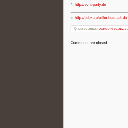
4.
http://echt-party.de
5.
http://edeka-pfeiffer-berstadt.de
CATEGORIES:
OGRÓD W ZGODZIE 
Comments are closed.