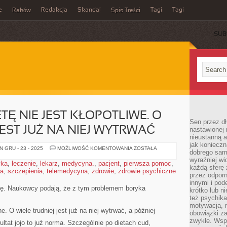
e
Redakcja
Skandal
Tagi
Tagi
Raków
Spis Treści
SUB
ETĘ NIE JEST KŁOPOTLIWE. O
Sen przez dł
JEST JUŻ NA NIEJ WYTRWAĆ
nastawionej 
nieustanną a
jak konieczn
PRZEJŚCIE
 GRU - 23 - 2025
MOŻLIWOŚĆ KOMENTOWANIA
ZOSTAŁA
dobrego sam
NA
DIETĘ
wyraźniej wi
yka
,
leczenie
,
lekarz
,
medycyna.
,
pacjent
,
pierwsza pomoc
,
NIE
każdą sferę 
ia
,
szczepienia
,
telemedycyna
,
zdrowie
,
zdrowie psychiczne
JEST
przez odporn
KŁOPOTLIWE.
O
innymi i pod
WIELE
gę. Naukowcy podają, że z tym problemem boryka
krótko lub ni
TRUDNIEJ
też psychika
JEST
JUŻ
motywacja, r
NA
e. O wiele trudniej jest już na niej wytrwać, a później
obowiązki za
NIEJ
zwykle. Wspó
WYTRWAĆ
ultat jojo to już norma. Szczególnie po dietach cud,