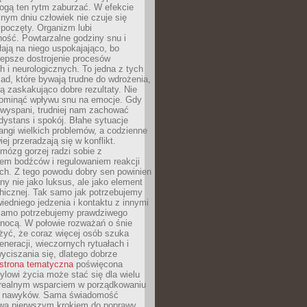
gą ten rytm zaburzać. W efekcie
nym dniu człowiek nie czuje się
poczęty. Organizm lubi
ość. Powtarzalne godziny snu i
łają na niego uspokajająco, bo
lepsze dostrojenie procesów
 i neurologicznych. To jedna z tych
ad, które bywają trudne do wdrożenia,
ą zaskakująco dobre rezultaty. Nie
ominąć wpływu snu na emocje. Gdy
ewyspani, trudniej nam zachować
 dystans i spokój. Błahe sytuacje
rangi wielkich problemów, a codzienne
iej przeradzają się w konflikt.
mózg gorzej radzi sobie z
iem bodźców i regulowaniem reakcji
ch. Z tego powodu dobry sen powinien
ny nie jako luksus, ale jako element
hicznej. Tak samo jak potrzebujemy
iedniego jedzenia i kontaktu z innymi
 samo potrzebujemy prawdziwego
nocą. W połowie rozważań o śnie
żyć, że coraz więcej osób szuka
eneracji, wieczornych rytuałach i
ciszania się, dlatego dobrze
strona tematyczna
poświęcona
lowi życia może stać się dla wielu
 realnym wsparciem w porządkowaniu
h nawyków. Sama świadomość
wa pierwszym krokiem do poprawy.