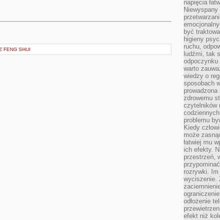
napięcia łatw
Niewyspany 
przetwarzan
emocjonalny
być traktowa
higieny psyc
ruchu, odpow
Z FENG SHUI
ludźmi, tak
odpoczynku 
warto zauwa
wiedzy o reg
sposobach wy
prowadzona
zdrowemu sty
czytelników
codziennyc
problemu by
Kiedy człow
może zasnąć 
łatwiej mu 
ich efekty.
przestrzeń, 
przypominać
rozrywki. Im
wyciszenie.
zaciemnienie
ograniczenie
odłożenie te
przewietrzen
efekt niż ko