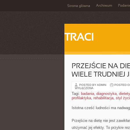
Archiwum
Podani
Strona główna
TRACI
PRZEJŚCIE NA DI
WIELE TRUDNIEJ 
POSTED BY ADMIN
POSTED ON
WYŁĄCZONA
Tagi:
badania
,
diagnostyka
,
dietet
profilaktyka
,
rehabilitacja
,
styl życ
Istotna cześć ludności ma nadwa
Przejście na dietę nie jest zawikłan
utrzymać jej efekty. To przykre rez