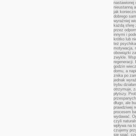
nastawionej 
nieustanną a
jak konieczn
dobrego sam
wyraźniej wi
każdą sferę 
przez odporn
innymi i pod
krótko lub ni
też psychika
motywacja, r
obowiązki za
zwykle. Wspó
regeneracji
godzin wiecz
domu, a nap
znika po zam
jednak wyra
trybu działa
otrzymuje, z
płytszy. Pro
przespanych
długo, ale b
prawdziwej r
procesem bar
wydawać. Og
czyli natura
wpływa na to
czujemy przy
się spać, cz