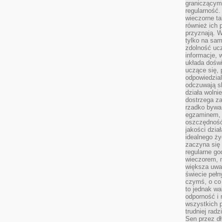
graniczącym 
regularność.
wieczorne ta
również ich 
przyznają. W
tylko na sam
zdolność uc
informacje, 
układa dośw
uczące się, 
odpowiedzia
odczuwają s
działa wolnie
dostrzega za
rzadko bywa
egzaminem, 
oszczędność
jakości dzia
idealnego ży
zaczyna się 
regularne go
wieczorem, m
większa uwa
świecie peł
czymś, o co 
to jednak wa
odporność i
wszystkich p
trudniej rad
Sen przez dł