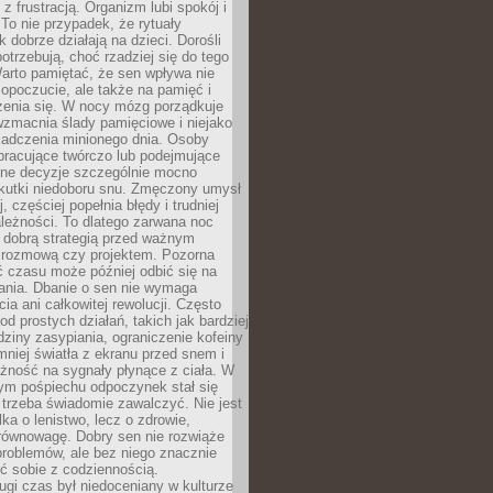
z frustracją. Organizm lubi spokój i
 To nie przypadek, że rytuały
k dobrze działają na dzieci. Dorośli
potrzebują, choć rzadziej się do tego
arto pamiętać, że sen wpływa nie
opoczucie, ale także na pamięć i
zenia się. W nocy mózg porządkuje
wzmacnia ślady pamięciowe i niejako
iadczenia minionego dnia. Osoby
pracujące twórczo lub podejmujące
lne decyzje szczególnie mocno
kutki niedoboru snu. Zmęczony umysł
j, częściej popełnia błędy i trudniej
leżności. To dlatego zarwana noc
 dobrą strategią przed ważnym
rozmową czy projektem. Pozorna
 czasu może później odbić się na
łania. Dbanie o sen nie wymaga
cia ani całkowitej rewolucji. Często
od prostych działań, takich jak bardziej
dziny zasypiania, ograniczenie kofeiny
niej światła z ekranu przed snem i
żność na sygnały płynące z ciała. W
nym pośpiechu odpoczynek stał się
trzeba świadomie zawalczyć. Nie jest
lka o lenistwo, lecz o zdrowie,
 równowagę. Dobry sen nie rozwiąże
roblemów, ale bez niego znacznie
zić sobie z codziennością.
ugi czas był niedoceniany w kulturze