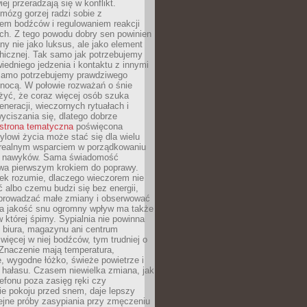
iej przeradzają się w konflikt.
mózg gorzej radzi sobie z
iem bodźców i regulowaniem reakcji
ch. Z tego powodu dobry sen powinien
ny nie jako luksus, ale jako element
hicznej. Tak samo jak potrzebujemy
iedniego jedzenia i kontaktu z innymi
 samo potrzebujemy prawdziwego
nocą. W połowie rozważań o śnie
żyć, że coraz więcej osób szuka
eneracji, wieczornych rytuałach i
ciszania się, dlatego dobrze
strona tematyczna
poświęcona
lowi życia może stać się dla wielu
 realnym wsparciem w porządkowaniu
h nawyków. Sama świadomość
wa pierwszym krokiem do poprawy.
iek rozumie, dlaczego wieczorem nie
albo czemu budzi się bez energii,
wprowadzać małe zmiany i obserwować
 Na jakość snu ogromny wpływ ma także
w której śpimy. Sypialnia nie powinna
 biura, magazynu ani centrum
 więcej w niej bodźców, tym trudniej o
 Znaczenie mają temperatura,
, wygodne łóżko, świeże powietrze i
 hałasu. Czasem niewielka zmiana, jak
lefonu poza zasięg ręki czy
ie pokoju przed snem, daje lepszy
lejne próby zasypiania przy zmęczeniu