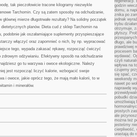
regeneracji
wodę, tak pieczołowicie tracone kilogramy niezwykle
godzin wiecz
domu, a nap
utenowe Tarchomin. Czy są zatem sposoby na odchudzanie,
znika po zam
jednak wyra
w głównej mierze długotrwałe rezultaty? Na solidny początek
trybu działa
 dietetycznych planów. Dieta cud z sklep Tarchomin na
otrzymuje, z
płytszy. Pro
u, podobnie jak oszałamiające suplementy przyspieszające
przespanych
ystarczy włączyć oraz zapomnieć o nich, by np. wypracować
długo, ale b
prawdziwej r
iejsce tego, wypada zakasać rękawy, rozpocząć ćwiczyć
procesem bar
wydawać. Og
j o zdrowym odżywianiu. Efektywny sposób na odchudzanie
czyli natura
odnajdziesz go tu warzywa i owoce ekologiczne. Należy
wpływa na to
czujemy przy
iej jest rozpocząć liczyć kalorie, wzbogacić swoje
się spać, cz
i owoce, jakie oprócz tego, że mają mało kalorii, to w
weekendy mo
nawet po wol
itamin i minerałów.
naprawdę wy
przewidywaln
pobudki dzia
umożliwiają 
hormonalnych
prostych zas
ale przynosz
można też p
jesteśmy ni
cierpliwość,
urastają do 