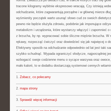
norma. Zwłaszcza po dietach cud, w trakcie których traci się głów
tracone kilogramy wybitnie ekspresowo wracają. Czy istnieją wob
odchudzanie, które zagwarantują porządne i w głównej mierze dłu
wyśmienity początek warto usunąć słowo cud ze swoich dietetycz
pewno nie będzie służyła zdrowiu, podobnie jak imponujące odży
metabolizm i urządzenia, które wystarczy włączyć i zapomnieć o
z brzucha, by np. wypracować sobie śliczne mięśnie brzucha. W 
rękawy, rozpocząć ćwiczyć oraz dowiedzieć się jak najwięcej o 
Efektywny sposób na odchudzanie odpowiednio od lat jest taki sam
szybko schudnąć. Wypada ograniczyć słodycze, najporządniej jest
wzbogacić swoje codzienne menu o sycące warzywa oraz owoce, 
mało kalorii, to w dodatku dostarczają systemowi cennych witami
1.
Zobacz, co polecamy
2.
mapa strony
3.
Sprawdź więcej informacji