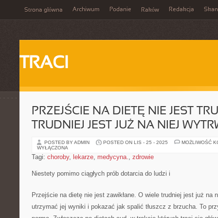
Archiwum
Podanie
Redakcja
Skan
Strona główna
Raków
TRACI
PRZEJŚCIE NA DIETĘ NIE JEST T
TRUDNIEJ JEST JUŻ NA NIEJ WYT
POSTED BY ADMIN
POSTED ON LIS - 25 - 2025
MOŻLIWOŚĆ 
WYŁĄCZONA
Tagi:
choroby
,
lekarze
,
medycyna.
,
zdrowie
Niestety pomimo ciągłych prób dotarcia do ludzi i
Przejście na dietę nie jest zawikłane. O wiele trudniej jest już na 
utrzymać jej wyniki i pokazać jak spalić tłuszcz z brzucha. To przy