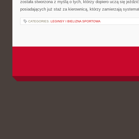
została stworzona z myślą o tych, którzy dopiero uczą się jeździ
posiadających już staż za kierownicą, którzy zamierzają systema
CATEGORIES:
LEGINSY I BIELIZNA SPORTOWA