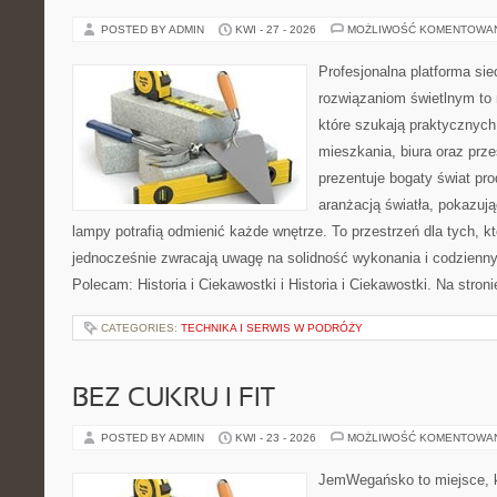
POSTED BY ADMIN
KWI - 27 - 2026
MOŻLIWOŚĆ KOMENTOWA
Profesjonalna platforma si
rozwiązaniom świetlnym to 
które szukają praktycznych 
mieszkania, biura oraz prz
prezentuje bogaty świat pr
aranżacją światła, pokazuj
lampy potrafią odmienić każde wnętrze. To przestrzeń dla tych, kt
jednocześnie zwracają uwagę na solidność wykonania i codzienny
Polecam: Historia i Ciekawostki i Historia i Ciekawostki. Na stro
CATEGORIES:
TECHNIKA I SERWIS W PODRÓŻY
BEZ CUKRU I FIT
POSTED BY ADMIN
KWI - 23 - 2026
MOŻLIWOŚĆ KOMENTOWA
JemWegańsko to miejsce, kt