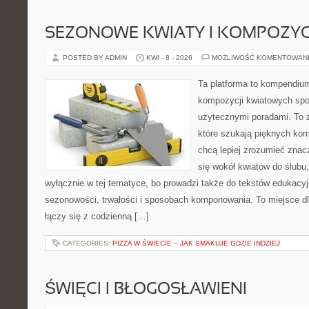
SEZONOWE KWIATY I KOMPOZYC
POSTED BY ADMIN
KWI - 8 - 2026
MOŻLIWOŚĆ KOMENTOWAN
Ta platforma to kompendium
kompozycji kwiatowych spo
użytecznymi poradami. To z
które szukają pięknych kom
chcą lepiej zrozumieć znac
się wokół kwiatów do ślubu,
wyłącznie w tej tematyce, bo prowadzi także do tekstów edukacyj
sezonowości, trwałości i sposobach komponowania. To miejsce dl
łączy się z codzienną […]
CATEGORIES:
PIZZA W ŚWIECIE – JAK SMAKUJE GDZIE INDZIEJ
ŚWIĘCI I BŁOGOSŁAWIENI