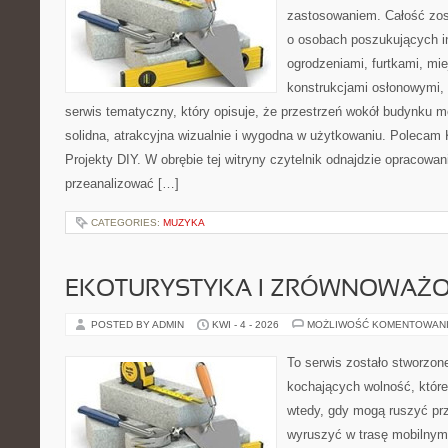
zastosowaniem. Całość zos
o osobach poszukujących in
ogrodzeniami, furtkami, mi
konstrukcjami osłonowymi, 
serwis tematyczny, który opisuje, że przestrzeń wokół budynku 
solidna, atrakcyjna wizualnie i wygodna w użytkowaniu. Polecam
Projekty DIY. W obrębie tej witryny czytelnik odnajdzie opracowan
przeanalizować […]
CATEGORIES:
MUZYKA
EKOTURYSTYKA I ZRÓWNOWAŻ
POSTED BY ADMIN
KWI - 4 - 2026
MOŻLIWOŚĆ KOMENTOWAN
To serwis zostało stworzon
kochających wolność, które 
wtedy, gdy mogą ruszyć prz
wyruszyć w trasę mobilny