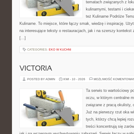
tematach związanych z lok
kulinarnymi, testami i cie
też Kulinarne Podróże Tema
Kulinarne. To miejsce, które łączy smak, wiedzę i inspirację. Uż
na interesujące teksty o restauracjach, jak i na szerszy kontekst
[…]
CATEGORIES:
EKO W KUCHNI
VICTORIA
POSTED BY ADMIN
KWI - 10 - 2026
MOŻLIWOŚĆ KOMENTOWA
Ta serwis to wartościowy p
oczu, w którym centralne m
związane z pracą okulisty, 
Już na pierwszy rzut oka wid
tych, którzy chcą lepiej ro
treści koncentrują się zaró
jak i na wczesnym wychwytywaniu zaburzeń. Serwis łączy w sobi