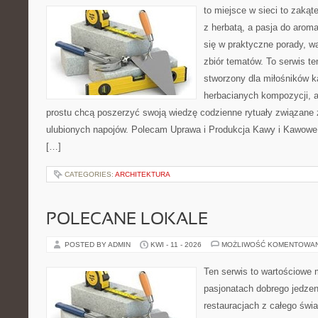
to miejsce w sieci to zakąt
z herbatą, a pasja do arom
się w praktyczne porady, wa
zbiór tematów. To serwis te
stworzony dla miłośników 
herbacianych kompozycji, a 
prostu chcą poszerzyć swoją wiedzę codzienne rytuały związane
ulubionych napojów. Polecam Uprawa i Produkcja Kawy i Kawowe
[…]
CATEGORIES:
ARCHITEKTURA
POLECANE LOKALE
POSTED BY ADMIN
KWI - 11 - 2026
MOŻLIWOŚĆ KOMENTOWA
Ten serwis to wartościowe 
pasjonatach dobrego jedzeni
restauracjach z całego świa