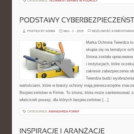
CATEGORIES:
TECHNIKA I SERWIS W PODRÓŻY
PODSTAWY CYBERBEZPIECZEŃS
POSTED BY ADMIN
MAJ - 1 - 2026
MOŻLIWOŚĆ KOMENTOWAN
Marka Ochrona Twierdza to 
skupia się na tematyce oc
Strona została opracowana 
i instytucjach, które oczeku
zakresie zabezpieczenia o
Twierdza budzi wyobrażenia
wartościami, które w branży ochrony mają pierwszorzędne znacze
Bezpieczeństwo w Firmie. To strona, która może zainteresować za
właścicieli posesji, dla których bezpieczeństwo […]
CATEGORIES:
AWANGARDA FORMY
INSPIRACJE I ARANŻACJE