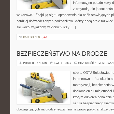
informacyjno-poradnikowy dl
z przyrodą, ale jednocześn
wskazówek. Znajdują się tu opracowania dla osób stawiających pi
bardziej doświadczonych podróżników, którzy chcą stale rozwijać
się wokół wyjazdów, w których liczy […]
CATEGORIES:
Q&A
BEZPIECZEŃSTWO NA DRODZE
POSTED BY ADMIN
KWI - 3 - 2026
MOŻLIWOŚĆ KOMENTOWAN
strona ODTJ Bolesławiec to
internetowa, która skupia s
motoryzacji, bezpieczeństw
doskonalenia umiejętności k
którym odbiorca odnajdzie 
sztuki bezpiecznego kierow
obowiązujących na drodze, egzaminu na prawo jazdy, a także psyc