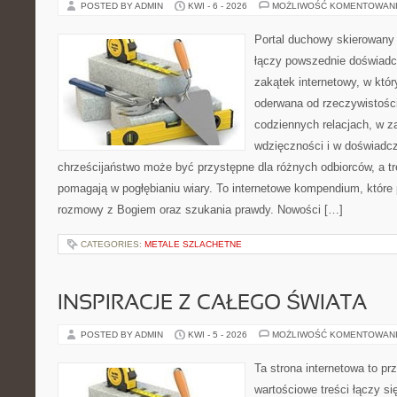
POSTED BY ADMIN
KWI - 6 - 2026
MOŻLIWOŚĆ KOMENTOWAN
Portal duchowy skierowany 
łączy powszednie doświadc
zakątek internetowy, w któr
oderwana od rzeczywistośc
codziennych relacjach, w 
wdzięczności i w doświadcz
chrześcijaństwo może być przystępne dla różnych odbiorców, a tr
pomagają w pogłębianiu wiary. To internetowe kompendium, które p
rozmowy z Bogiem oraz szukania prawdy. Nowości […]
CATEGORIES:
METALE SZLACHETNE
INSPIRACJE Z CAŁEGO ŚWIATA
POSTED BY ADMIN
KWI - 5 - 2026
MOŻLIWOŚĆ KOMENTOWAN
Ta strona internetowa to pr
wartościowe treści łączy s