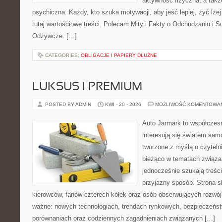
aktywność fizyczna, a takż
psychiczna. Każdy, kto szuka motywacji, aby jeść lepiej, żyć lżej 
tutaj wartościowe treści. Polecam Mity i Fakty o Odchudzaniu i Su
Odżywcze. […]
CATEGORIES:
OBLIGACJE I PAPIERY DŁUŻNE
LUKSUS I PREMIUM
POSTED BY ADMIN
KWI - 20 - 2026
MOŻLIWOŚĆ KOMENTOWA
Auto Jarmark to współczesn
interesują się światem sa
tworzone z myślą o czyteln
bieżąco w tematach związa
jednocześnie szukają treśc
przyjazny sposób. Strona sk
kierowców, fanów czterech kółek oraz osób obserwujących rozwój
ważne: nowych technologiach, trendach rynkowych, bezpieczeństwi
porównaniach oraz codziennych zagadnieniach związanych […]