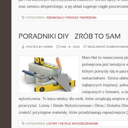
oraz serwisu eksperckiego, a jej układ sugeruje ciągłe poszerzan
CATEGORIES:
RZEMIOSŁO I PROCES TWORZENIA
PORADNIKI DIY – ZRÓB TO SAM
POSTED BY ADMIN
KWI - 9 - 2026
MOŻLIWOŚĆ KOMENTOWAN
Mars-Net to nowoczesna pla
poświęcona jest tematyce wn
którym pomysły idą w parz
wskazówkami. Strona ułatw
najlepszych inspiracji, pok
związanych z listwami, a t
wykończenia. To baza wiedzy dla osób, które urządzają wnętrze 
przeczytać: Listwy i Detale Wykończeniowe i Okna i Stolarka Ot
znaleźć przystępne materiały, które przedstawiają najważniejsze 
CATEGORIES:
LISTWY I DETALE WYKOŃCZENIOWE