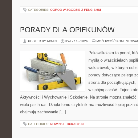
CATEGORIES:
OGRÓD W ZGODZIE Z FENG SHUI
PORADY DLA OPIEKUNÓW
POSTED BY ADMIN
KWI - 14 - 2026
MOŻLIWOŚĆ KOMENTOWA
Pakawilkolaka to portal, kt
myślą o właścicielach pupil
wskazówek, w którym odbio
porady dotyczące psiego zd
strona dla początkujących, 
w spójną całość. Fajne kate
Aktywności i Wychowanie i Szkolenie. Na stronie można znaleźć
wielu psich ras. Dzięki temu czytelnik ma możliwość lepiej pozna
obejmują zachowanie […]
CATEGORIES:
NOWINKI EDUKACYJNE