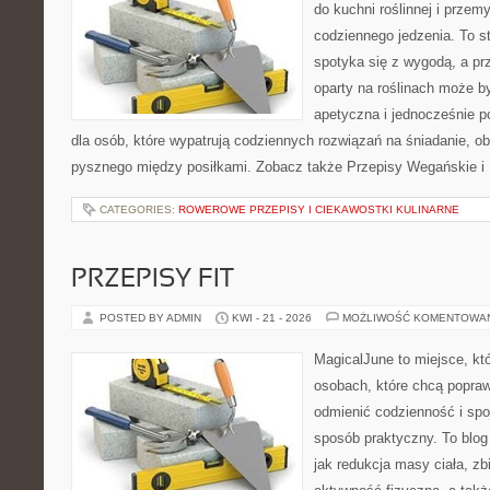
do kuchni roślinnej i przem
codziennego jedzenia. To st
spotyka się z wygodą, a prz
oparty na roślinach może by
apetyczna i jednocześnie po
dla osób, które wypatrują codziennych rozwiązań na śniadanie, ob
pysznego między posiłkami. Zobacz także Przepisy Wegańskie i D
CATEGORIES:
ROWEROWE PRZEPISY I CIEKAWOSTKI KULINARNE
PRZEPISY FIT
POSTED BY ADMIN
KWI - 21 - 2026
MOŻLIWOŚĆ KOMENTOWA
MagicalJune to miejsce, kt
osobach, które chcą popra
odmienić codzienność i spo
sposób praktyczny. To blo
jak redukcja masy ciała, z