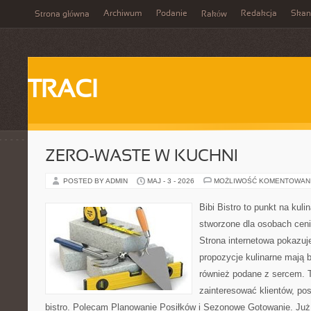
Archiwum
Podanie
Redakcja
Skan
Strona główna
Raków
TRACI
ZERO-WASTE W KUCHNI
POSTED BY ADMIN
MAJ - 3 - 2026
MOŻLIWOŚĆ KOMENTOWAN
Bibi Bistro to punkt na kuli
stworzone dla osobach cen
Strona internetowa pokazuj
propozycje kulinarne mają 
również podane z sercem. T
zainteresować klientów, p
bistro. Polecam Planowanie Posiłków i Sezonowe Gotowanie. Już