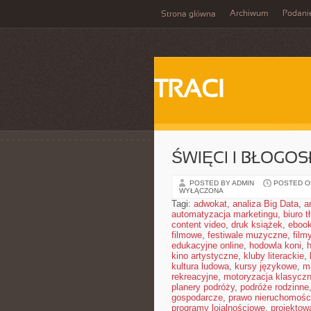
Archiwum
Podani
Strona główna
TRACI
ŚWIĘCI I BŁOGOS
POSTED BY ADMIN
POSTED ON
WYŁĄCZONA
Tagi:
adwokat
,
analiza Big Data
,
a
automatyzacja marketingu
,
biuro 
content video
,
druk książek
,
ebook
filmowe
,
festiwale muzyczne
,
film
edukacyjne online
,
hodowla koni
,
h
kino artystyczne
,
kluby literackie
,
kultura ludowa
,
kursy językowe
,
m
rekreacyjne
,
motoryzacja klasycz
planery podróży
,
podróże rodzinne
gospodarcze
,
prawo nieruchomośc
programy lojalnościowe
,
projektow