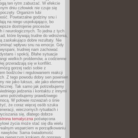
gą ten rytm zaburzać. W efekcie
nym dniu człowiek nie czuje się
poczęty. Organizm lubi
ość. Powtarzalne godziny snu i
łają na niego uspokajająco, bo
lepsze dostrojenie procesów
 i neurologicznych. To jedna z tych
ad, które bywają trudne do wdrożenia,
ą zaskakująco dobre rezultaty. Nie
ominąć wpływu snu na emocje. Gdy
ewyspani, trudniej nam zachować
 dystans i spokój. Błahe sytuacje
rangi wielkich problemów, a codzienne
iej przeradzają się w konflikt.
mózg gorzej radzi sobie z
iem bodźców i regulowaniem reakcji
ch. Z tego powodu dobry sen powinien
ny nie jako luksus, ale jako element
hicznej. Tak samo jak potrzebujemy
iedniego jedzenia i kontaktu z innymi
 samo potrzebujemy prawdziwego
nocą. W połowie rozważań o śnie
żyć, że coraz więcej osób szuka
eneracji, wieczornych rytuałach i
ciszania się, dlatego dobrze
strona tematyczna
poświęcona
lowi życia może stać się dla wielu
 realnym wsparciem w porządkowaniu
h nawyków. Sama świadomość
wa pierwszym krokiem do poprawy.