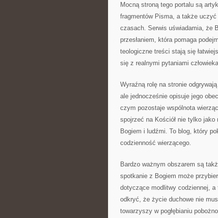
Mocną stroną tego portalu są arty
fragmentów Pisma, a także uczyć 
czasach. Serwis uświadamia, że B
przesłaniem, która pomaga podej
teologiczne treści stają się łatwie
się z realnymi pytaniami człowieka
Wyraźną rolę na stronie odgrywają 
ale jednocześnie opisuje jego obe
czym pozostaje wspólnota wierzący
spojrzeć na Kościół nie tylko jako
Bogiem i ludźmi. To blog, który 
codzienność wierzącego.
Bardzo ważnym obszarem są także
spotkanie z Bogiem może przybier
dotyczące modlitwy codziennej, a 
odkryć, że życie duchowe nie mus
towarzyszy w pogłębianiu pobożno