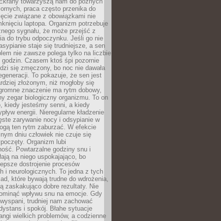
. Ekrany towarzyszą nam do późnych
ornych, praca często przenika do
ięcie związane z obowiązkami nie
knięciu laptopa. Organizm potrzebuje
źnego sygnału, że może przejść z
nia do trybu odpoczynku. Jeśli go nie
asypianie staje się trudniejsze, a sen
blem nie zawsze polega tylko na liczbie
 godzin. Czasem ktoś śpi pozornie
udzi się zmęczony, bo noc nie dawała
egeneracji. To pokazuje, że sen jest
dziej złożonym, niż mogłoby się
romne znaczenie ma rytm dobowy,
lny zegar biologiczny organizmu. To on
, kiedy jesteśmy senni, a kiedy
pływ energii. Nieregularne kładzenie
ęste zarywanie nocy i odsypianie w
gą ten rytm zaburzać. W efekcie
nym dniu człowiek nie czuje się
poczęty. Organizm lubi
ość. Powtarzalne godziny snu i
łają na niego uspokajająco, bo
lepsze dostrojenie procesów
 i neurologicznych. To jedna z tych
ad, które bywają trudne do wdrożenia,
ą zaskakująco dobre rezultaty. Nie
ominąć wpływu snu na emocje. Gdy
ewyspani, trudniej nam zachować
 dystans i spokój. Błahe sytuacje
rangi wielkich problemów, a codzienne