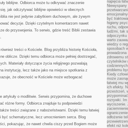
napięcia łatw
kuły biblijne. Odbiorca może tu odkrywać znaczenie
Niewyspany 
się, jak odczytywać biblijne opowieści w obecnych
przetwarzan
emocjonalny
iblia nie jest jedynie zabytkiem duchowym, ale żywym
być traktowa
higieny psyc
mować decyzje. Dzięki czytelnym komentarzom nawet
ruchu, odpow
jsze do przyswojenia. To serwis, gdzie treść Biblii zestawia
ludźmi, tak
odpoczynku 
.
warto zauwa
wiedzy o reg
sposobach wy
również treści o Kościele. Blog przybliża historię Kościoła,
prowadzona
cne oblicze. Dzięki temu odbiorca może pełniej dostrzegać,
zdrowemu sty
czytelników
ch. Materiały dotyczące życia religijnego pozwalają
codziennyc
problemu by
 na instytucję, lecz także jako na miejsce spotkania z
Kiedy człow
pokazuje, że obecność w Kościele może wzbogacać
może zasnąć 
łatwiej mu 
ich efekty.
przestrzeń, 
przypominać
 artykuły o modlitwie. Serwis przypomina, że duchowe
rozrywki. Im
ać różne formy. Odbiorca znajduje tu podpowiedzi
wyciszenie.
zaciemnienie
także treści związane z nabożeństwami. Dzięki temu łatwiej
ograniczenie
i być schematyczne, lecz umocnieniem serca. Blog
odłożenie te
przewietrzen
ści, pokazując, że nawet chwila ciszy przed Bogiem może
efekt niż ko