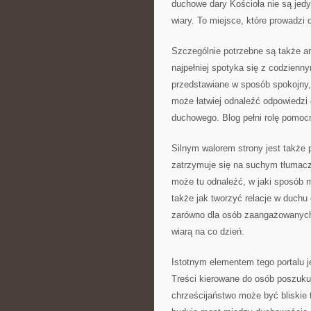
duchowe dary Kościoła nie są jedy
wiary. To miejsce, które prowadzi
Szczególnie potrzebne są także arty
najpełniej spotyka się z codzienn
przedstawiane w sposób spokojny,
może łatwiej odnaleźć odpowiedzi
duchowego. Blog pełni rolę pomo
Silnym walorem strony jest także 
zatrzymuje się na suchym tłumacze
może tu odnaleźć, w jaki sposób m
także jak tworzyć relacje w duchu 
zarówno dla osób zaangażowanych,
wiarą na co dzień.
Istotnym elementem tego portalu j
Treści kierowane do osób poszuku
chrześcijaństwo może być bliskie 