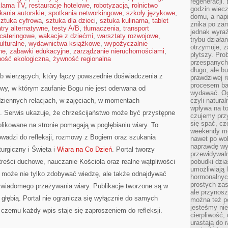
regeneracji
klama TV
,
restauracje hotelowe
,
robotyzacja
,
rolnictwo
godzin wiecz
kania autorskie
,
spotkania networkingowe
,
szkoły językowe
,
domu, a nap
sztuka cyfrowa
,
sztuka dla dzieci
,
sztuka kulinarna
,
tablet
znika po zam
atry alternatywne
,
testy A/B
,
tłumaczenia
,
transport
jednak wyra
 cateringowe
,
wakacje z dziećmi
,
warsztaty rozwojowe
,
trybu działa
ulturalne
,
wydawnictwa książkowe
,
wypożyczalnie
otrzymuje, z
ne
,
zabawki edukacyjne
,
zarządzanie nieruchomościami
,
płytszy. Pro
ość ekologiczna
,
żywność regionalna
przespanych
długo, ale b
b wierzących, który łączy powszednie doświadczenia z
prawdziwej r
procesem bar
wy, w którym zaufanie Bogu nie jest oderwana od
wydawać. Og
dziennych relacjach, w zajęciach, w momentach
czyli natura
wpływa na to
. Serwis ukazuje, że chrześcijaństwo może być przystępne
czujemy przy
się spać, cz
blikowane na stronie pomagają w pogłębianiu wiary. To
weekendy mo
owadzi do refleksji, rozmowy z Bogiem oraz szukania
nawet po wol
naprawdę wy
urgiczny i Święta i
Wiara na Co Dzień
. Portal tworzy
przewidywaln
 treści duchowe, nauczanie Kościoła oraz realne wątpliwości
pobudki dzia
umożliwiają 
k może nie tylko zdobywać wiedzę, ale także odnajdywać
hormonalnych
prostych zas
świadomego przeżywania wiary. Publikacje tworzone są w
ale przynosz
 głębią. Portal nie ogranicza się wyłącznie do samych
można też p
jesteśmy ni
ki czemu każdy wpis staje się zaproszeniem do refleksji.
cierpliwość,
urastają do 