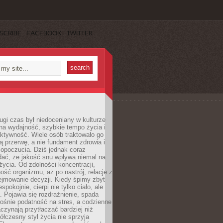
SCRIBE
FACEBOOK
TWITTER
ugi czas był niedoceniany w kulturze
na wydajność, szybkie tempo życia i
ktywność. Wiele osób traktowało go
ą przerwę, a nie fundament zdrowia i
opoczucia. Dziś jednak coraz
dać, że jakość snu wpływa niemal na
życia. Od zdolności koncentracji,
ość organizmu, aż po nastrój, relacje z
ejmowanie decyzji. Kiedy śpimy zbyt
espokojnie, cierpi nie tylko ciało, ale
. Pojawia się rozdrażnienie, spada
ośnie podatność na stres, a codzienne
czynają przytłaczać bardziej niż
łczesny styl życia nie sprzyja