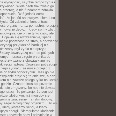
na wydajność, szybkie tempo życia i
ktywność. Wiele osób traktowało go
ą przerwę, a nie fundament zdrowia i
opoczucia. Dziś jednak coraz
dać, że jakość snu wpływa niemal na
życia. Od zdolności koncentracji,
ość organizmu, aż po nastrój, relacje z
ejmowanie decyzji. Kiedy śpimy zbyt
espokojnie, cierpi nie tylko ciało, ale
. Pojawia się rozdrażnienie, spada
ośnie podatność na stres, a codzienne
czynają przytłaczać bardziej niż
łczesny styl życia nie sprzyja
. Ekrany towarzyszą nam do późnych
ornych, praca często przenika do
ięcie związane z obowiązkami nie
knięciu laptopa. Organizm potrzebuje
źnego sygnału, że może przejść z
nia do trybu odpoczynku. Jeśli go nie
asypianie staje się trudniejsze, a sen
blem nie zawsze polega tylko na liczbie
 godzin. Czasem ktoś śpi pozornie
udzi się zmęczony, bo noc nie dawała
egeneracji. To pokazuje, że sen jest
dziej złożonym, niż mogłoby się
romne znaczenie ma rytm dobowy,
lny zegar biologiczny organizmu. To on
, kiedy jesteśmy senni, a kiedy
pływ energii. Nieregularne kładzenie
ęste zarywanie nocy i odsypianie w