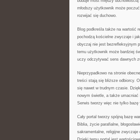
buduje most między duchowością 
młodszy użytkownik może poczuć s
rozwijać się duchowo.
Blog podkreśla także na wartość r
pochodzą kościelne zwyczaje i jaki
obyczaj nie jest bezrefleksyjnym 
temu użytkownik może bardziej św
uczy odczytywać sens dawnych z
Nieprzypadkowo na stronie obecne s
treści stają się bliższe odbiorcy.
się nawet w trudnym czasie. Dzię
nowym świetle, a także umacniać s
Serwis tworzy więc nie tylko bazę 
Cały portal tworzy spójną bazę wa
Biblia, życie parafialne, błogosławi
sakramentalne, religijne zwyczaje
Dzięki temu portal jest wartościow