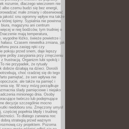
iek rozumie, dlaczego wieczorem nie
albo czemu budzi się bez energii,
wprowadzać małe zmiany i obserwować
 Na jakość snu ogromny wpływ ma także
w której śpimy. Sypialnia nie powinna
 biura, magazynu ani centrum
 więcej w niej bodźców, tym trudniej o
 Znaczenie mają temperatura,
, wygodne łóżko, świeże powietrze i
 hałasu. Czasem niewielka zmiana, jak
lefonu poza zasięg ręki czy
ie pokoju przed snem, daje lepszy
lejne próby zasypiania przy zmęczeniu
z frustracją. Organizm lubi spokój i
 To nie przypadek, że rytuały
k dobrze działają na dzieci. Dorośli
potrzebują, choć rzadziej się do tego
arto pamiętać, że sen wpływa nie
opoczucie, ale także na pamięć i
zenia się. W nocy mózg porządkuje
wzmacnia ślady pamięciowe i niejako
iadczenia minionego dnia. Osoby
pracujące twórczo lub podejmujące
lne decyzje szczególnie mocno
kutki niedoboru snu. Zmęczony umysł
j, częściej popełnia błędy i trudniej
leżności. To dlatego zarwana noc
 dobrą strategią przed ważnym
rozmową czy projektem. Pozorna
 czasu może później odbić się na