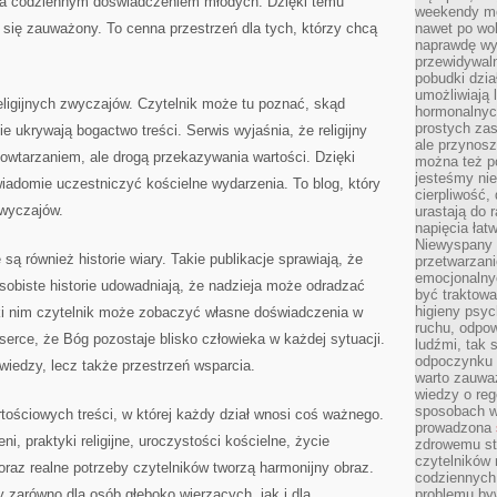
a codziennym doświadczeniem młodych. Dzięki temu
weekendy mo
ię zauważony. To cenna przestrzeń dla tych, którzy chcą
nawet po wol
naprawdę wy
przewidywaln
pobudki dzia
umożliwiają 
eligijnych zwyczajów. Czytelnik może tu poznać, skąd
hormonalnych
prostych zas
e ukrywają bogactwo treści. Serwis wyjaśnia, że religijny
ale przynosz
powtarzaniem, ale drogą przekazywania wartości. Dzięki
można też p
jesteśmy ni
iadomie uczestniczyć kościelne wydarzenia. To blog, który
cierpliwość,
wyczajów.
urastają do 
napięcia łatw
Niewyspany 
ą również historie wiary. Takie publikacje sprawiają, że
przetwarzan
emocjonalny
 Osobiste historie udowadniają, że nadzieja może odradzać
być traktowa
higieny psyc
ki nim czytelnik może zobaczyć własne doświadczenia w
ruchu, odpow
erce, że Bóg pozostaje blisko człowieka w każdej sytuacji.
ludźmi, tak
odpoczynku 
wiedzy, lecz także przestrzeń wsparcia.
warto zauwa
wiedzy o reg
sposobach wy
rtościowych treści, w której każdy dział wnosi coś ważnego.
prowadzona
eni, praktyki religijne, uroczystości kościelne, życie
zdrowemu sty
czytelników
 oraz realne potrzeby czytelników tworzą harmonijny obraz.
codziennyc
y zarówno dla osób głęboko wierzących, jak i dla
problemu by