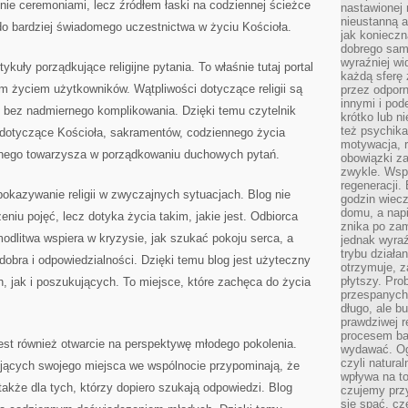
nie ceremoniami, lecz źródłem łaski na codziennej ścieżce
nastawionej 
nieustanną a
 do bardziej świadomego uczestnictwa w życiu Kościoła.
jak konieczn
dobrego sam
wyraźniej wi
kuły porządkujące religijne pytania. To właśnie tutaj portal
każdą sferę 
ym życiem użytkowników. Wątpliwości dotyczące religii są
przez odporn
innymi i pod
 bez nadmiernego komplikowania. Dzięki temu czytelnik
krótko lub ni
też psychika
 dotyczące Kościoła, sakramentów, codziennego życia
motywacja, r
cnego towarzysza w porządkowaniu duchowych pytań.
obowiązki za
zwykle. Wspó
regeneracji
pokazywanie religii w zwyczajnych sytuacjach. Blog nie
godzin wiecz
domu, a nap
niu pojęć, lecz dotyka życia takim, jakie jest. Odbiorca
znika po zam
odlitwa wspiera w kryzysie, jak szukać pokoju serca, a
jednak wyra
trybu działa
dobra i odpowiedzialności. Dzięki temu blog jest użyteczny
otrzymuje, z
płytszy. Pro
 jak i poszukujących. To miejsce, które zachęca do życia
przespanych
długo, ale b
prawdziwej r
procesem bar
est również otwarcie na perspektywę młodego pokolenia.
wydawać. Og
czyli natura
jących swojego miejsca we wspólnocie przypominają, że
wpływa na to
także dla tych, którzy dopiero szukają odpowiedzi. Blog
czujemy przy
się spać, cz