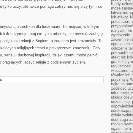
Kiedy człow
ie tylko uczy, ale także pomaga zatrzymać się przy tym, co
może zasnąć 
łatwiej mu 
ich efekty.
przestrzeń, 
przypominać
myślaną przestrzeń dla ludzi wiary. To miejsce, w którym
rozrywki. Im
telnik otrzymuje tutaj nie tylko artykuły, ale również zachętę
wyciszenie.
zaciemnienie
pogłębianiu relacji z Bogiem, a zarazem jest zrozumiały. To
ograniczenie
kających religijnych treści o praktycznym znaczeniu. Cały
odłożenie te
przewietrzen
ry, sensu i duchowej inspiracji, dzięki czemu może pełnić
efekt niż ko
graniczącym 
b pragnących łączyć religię z codziennym życiem.
regularność.
wieczorne ta
również ich 
przyznają. W
NE
tylko na sam
zdolność uc
informacje, 
układa dośw
uczące się, 
odpowiedzia
odczuwają s
działa wolnie
dostrzega za
rzadko bywa
egzaminem, 
oszczędność