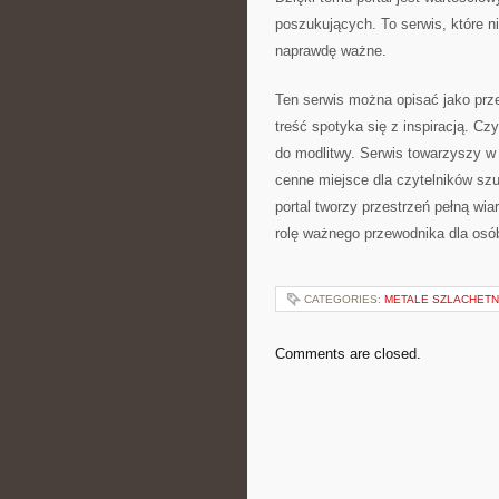
poszukujących. To serwis, które n
naprawdę ważne.
Ten serwis można opisać jako prze
treść spotyka się z inspiracją. Czy
do modlitwy. Serwis towarzyszy w 
cenne miejsce dla czytelników szu
portal tworzy przestrzeń pełną wia
rolę ważnego przewodnika dla osó
CATEGORIES:
METALE SZLACHET
Comments are closed.