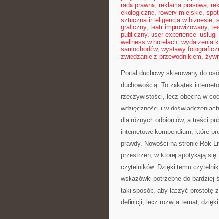
rada prawna
,
reklama prasowa
,
re
ekologiczne
,
rowery miejskie
,
spot
sztuczna inteligencja w biznesie
,
graficzny
,
teatr improwizowany
,
te
publiczny
,
user experience
,
usługi
wellness w hotelach
,
wydarzenia k
samochodów
,
wystawy fotograficz
zwiedzanie z przewodnikiem
,
żywn
Portal duchowy skierowany do osó
duchowością. To zakątek interneto
rzeczywistości, lecz obecna w co
wdzięczności i w doświadczeniach
dla różnych odbiorców, a treści pu
internetowe kompendium, które pr
prawdy. Nowości na stronie Rok Lit
przestrzeń, w której spotykają się
czytelników. Dzięki temu czytelni
wskazówki potrzebne do bardziej 
taki sposób, aby łączyć prostotę z
definicji, lecz rozwija temat, dzię