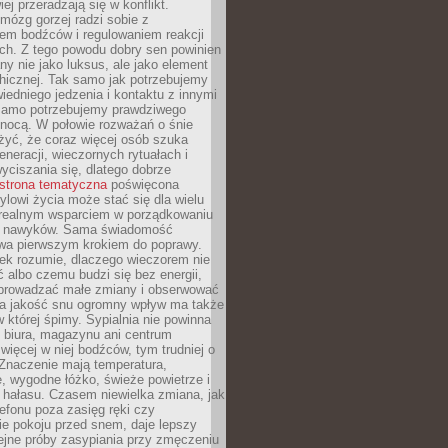
iej przeradzają się w konflikt.
mózg gorzej radzi sobie z
iem bodźców i regulowaniem reakcji
ch. Z tego powodu dobry sen powinien
ny nie jako luksus, ale jako element
hicznej. Tak samo jak potrzebujemy
iedniego jedzenia i kontaktu z innymi
 samo potrzebujemy prawdziwego
nocą. W połowie rozważań o śnie
żyć, że coraz więcej osób szuka
eneracji, wieczornych rytuałach i
ciszania się, dlatego dobrze
strona tematyczna
poświęcona
lowi życia może stać się dla wielu
 realnym wsparciem w porządkowaniu
h nawyków. Sama świadomość
wa pierwszym krokiem do poprawy.
iek rozumie, dlaczego wieczorem nie
albo czemu budzi się bez energii,
wprowadzać małe zmiany i obserwować
 Na jakość snu ogromny wpływ ma także
w której śpimy. Sypialnia nie powinna
 biura, magazynu ani centrum
 więcej w niej bodźców, tym trudniej o
 Znaczenie mają temperatura,
, wygodne łóżko, świeże powietrze i
 hałasu. Czasem niewielka zmiana, jak
lefonu poza zasięg ręki czy
ie pokoju przed snem, daje lepszy
lejne próby zasypiania przy zmęczeniu