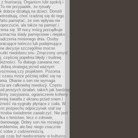
z frustracją. Organizm lubi spokój i
 To nie przypadek, że rytuały
k dobrze działają na dzieci. Dorośli
potrzebują, choć rzadziej się do tego
arto pamiętać, że sen wpływa nie
opoczucie, ale także na pamięć i
zenia się. W nocy mózg porządkuje
wzmacnia ślady pamięciowe i niejako
iadczenia minionego dnia. Osoby
pracujące twórczo lub podejmujące
lne decyzje szczególnie mocno
kutki niedoboru snu. Zmęczony umysł
j, częściej popełnia błędy i trudniej
leżności. To dlatego zarwana noc
 dobrą strategią przed ważnym
rozmową czy projektem. Pozorna
 czasu może później odbić się na
łania. Dbanie o sen nie wymaga
cia ani całkowitej rewolucji. Często
od prostych działań, takich jak bardziej
dziny zasypiania, ograniczenie kofeiny
niej światła z ekranu przed snem i
żność na sygnały płynące z ciała. W
nym pośpiechu odpoczynek stał się
trzeba świadomie zawalczyć. Nie jest
lka o lenistwo, lecz o zdrowie,
 równowagę. Dobry sen nie rozwiąże
roblemów, ale bez niego znacznie
zić sobie z codziennością.
ugi czas był niedoceniany w kulturze