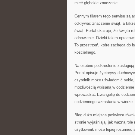
mieć głębokie znaczenie.
Cennym filarem tego serwisu są ar
odkrywać znaczenie świąt, a takż
świąt. Portal ukazuje, że święta r
odnowienie. Dzięki takim opracow
To przestrzeń, które zachęca do b
kościelnego.
Na osobne podkreślenie zasługują
Portal opisuje życiorysy duchowy
czytelnik może uświadomić sobie,
możliwością wpisaną w codzienne ż
wprowadzać Ewangelię do codzienno
codziennego wzrastania w wierze.
Blog dużo miejsca poświęca równ
stronie wyjaśniają, jak ważną rol
użytkownik może lepiej rozumieć 