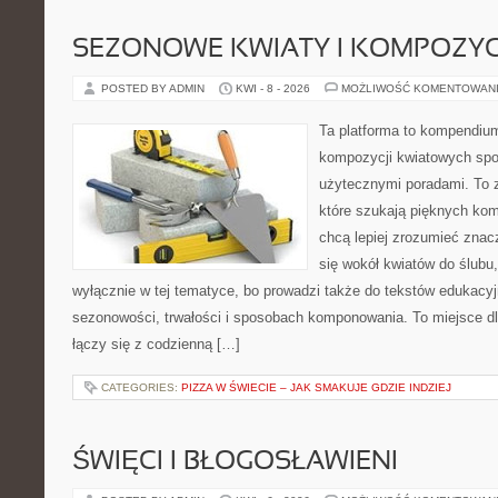
SEZONOWE KWIATY I KOMPOZYC
POSTED BY ADMIN
KWI - 8 - 2026
MOŻLIWOŚĆ KOMENTOWAN
Ta platforma to kompendium
kompozycji kwiatowych spo
użytecznymi poradami. To z
które szukają pięknych kom
chcą lepiej zrozumieć znac
się wokół kwiatów do ślubu,
wyłącznie w tej tematyce, bo prowadzi także do tekstów edukacyj
sezonowości, trwałości i sposobach komponowania. To miejsce dl
łączy się z codzienną […]
CATEGORIES:
PIZZA W ŚWIECIE – JAK SMAKUJE GDZIE INDZIEJ
ŚWIĘCI I BŁOGOSŁAWIENI