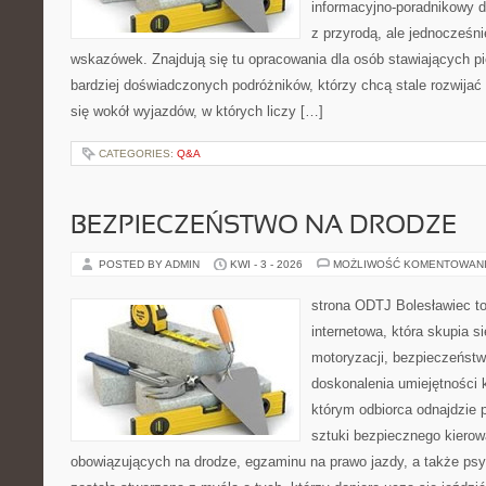
informacyjno-poradnikowy dl
z przyrodą, ale jednocześn
wskazówek. Znajdują się tu opracowania dla osób stawiających pi
bardziej doświadczonych podróżników, którzy chcą stale rozwijać
się wokół wyjazdów, w których liczy […]
CATEGORIES:
Q&A
BEZPIECZEŃSTWO NA DRODZE
POSTED BY ADMIN
KWI - 3 - 2026
MOŻLIWOŚĆ KOMENTOWAN
strona ODTJ Bolesławiec to
internetowa, która skupia s
motoryzacji, bezpieczeństw
doskonalenia umiejętności k
którym odbiorca odnajdzie 
sztuki bezpiecznego kierow
obowiązujących na drodze, egzaminu na prawo jazdy, a także psyc