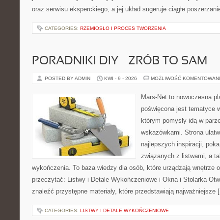
oraz serwisu eksperckiego, a jej układ sugeruje ciągłe poszerzan
CATEGORIES:
RZEMIOSŁO I PROCES TWORZENIA
PORADNIKI DIY – ZRÓB TO SAM
POSTED BY ADMIN
KWI - 9 - 2026
MOŻLIWOŚĆ KOMENTOWAN
Mars-Net to nowoczesna pla
poświęcona jest tematyce wn
którym pomysły idą w parz
wskazówkami. Strona ułatw
najlepszych inspiracji, pok
związanych z listwami, a t
wykończenia. To baza wiedzy dla osób, które urządzają wnętrze 
przeczytać: Listwy i Detale Wykończeniowe i Okna i Stolarka Ot
znaleźć przystępne materiały, które przedstawiają najważniejsze 
CATEGORIES:
LISTWY I DETALE WYKOŃCZENIOWE