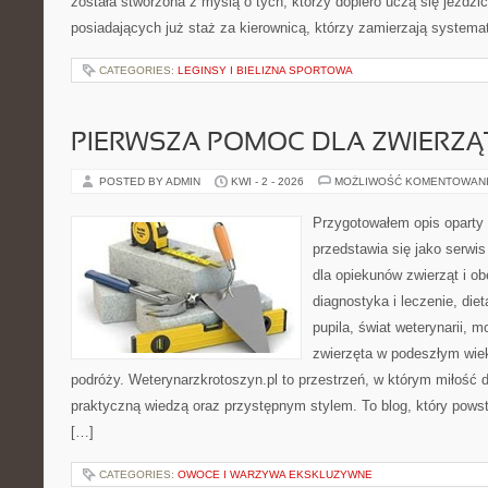
została stworzona z myślą o tych, którzy dopiero uczą się jeździ
posiadających już staż za kierownicą, którzy zamierzają systema
CATEGORIES:
LEGINSY I BIELIZNA SPORTOWA
PIERWSZA POMOC DLA ZWIERZĄ
POSTED BY ADMIN
KWI - 2 - 2026
MOŻLIWOŚĆ KOMENTOWAN
Przygotowałem opis oparty 
przedstawia się jako serwis
dla opiekunów zwierząt i ob
diagnostyka i leczenie, diet
pupila, świat weterynarii, m
zwierzęta w podeszłym wie
podróży. Weterynarzkrotoszyn.pl to przestrzeń, w którym miłość d
praktyczną wiedzą oraz przystępnym stylem. To blog, który powst
[…]
CATEGORIES:
OWOCE I WARZYWA EKSKLUZYWNE