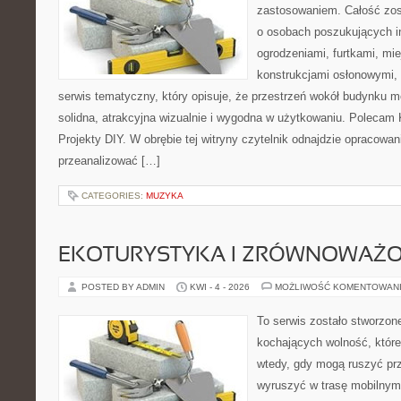
zastosowaniem. Całość zos
o osobach poszukujących in
ogrodzeniami, furtkami, mi
konstrukcjami osłonowymi, 
serwis tematyczny, który opisuje, że przestrzeń wokół budynku 
solidna, atrakcyjna wizualnie i wygodna w użytkowaniu. Polecam
Projekty DIY. W obrębie tej witryny czytelnik odnajdzie opracowan
przeanalizować […]
CATEGORIES:
MUZYKA
EKOTURYSTYKA I ZRÓWNOWAŻ
POSTED BY ADMIN
KWI - 4 - 2026
MOŻLIWOŚĆ KOMENTOWAN
To serwis zostało stworzon
kochających wolność, które 
wtedy, gdy mogą ruszyć prz
wyruszyć w trasę mobilny