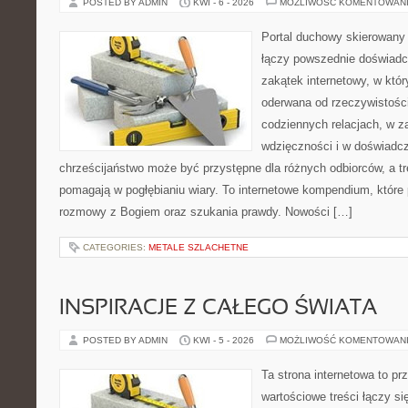
POSTED BY ADMIN
KWI - 6 - 2026
MOŻLIWOŚĆ KOMENTOWAN
Portal duchowy skierowany 
łączy powszednie doświadc
zakątek internetowy, w któr
oderwana od rzeczywistośc
codziennych relacjach, w 
wdzięczności i w doświadcz
chrześcijaństwo może być przystępne dla różnych odbiorców, a tr
pomagają w pogłębianiu wiary. To internetowe kompendium, które p
rozmowy z Bogiem oraz szukania prawdy. Nowości […]
CATEGORIES:
METALE SZLACHETNE
INSPIRACJE Z CAŁEGO ŚWIATA
POSTED BY ADMIN
KWI - 5 - 2026
MOŻLIWOŚĆ KOMENTOWAN
Ta strona internetowa to pr
wartościowe treści łączy s