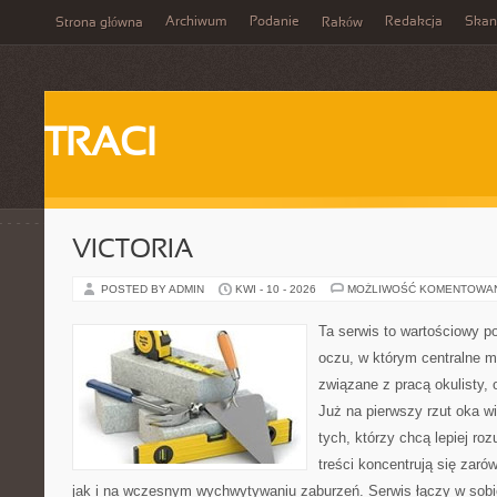
Archiwum
Podanie
Redakcja
Skan
Strona główna
Raków
TRACI
VICTORIA
POSTED BY ADMIN
KWI - 10 - 2026
MOŻLIWOŚĆ KOMENTOWA
Ta serwis to wartościowy p
oczu, w którym centralne m
związane z pracą okulisty, 
Już na pierwszy rzut oka wid
tych, którzy chcą lepiej ro
treści koncentrują się zaró
jak i na wczesnym wychwytywaniu zaburzeń. Serwis łączy w sobi