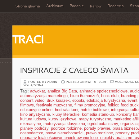
Archiwum
Podanie
Redakcja
Skan
Strona główna
Raków
TRACI
INSPIRACJE Z CAŁEGO ŚWIATA
POSTED BY ADMIN
POSTED ON KWI - 5 - 2026
MOŻLIWOŚĆ K
WYŁĄCZONA
Tagi:
adwokat
,
analiza Big Data
,
animacje społecznościowe
,
audi
automatyzacja marketingu
,
biuro tłumaczeń
,
book club
,
branding 
content video
,
druk książek
,
ebooki
,
edukacja turystyczna
,
event
filmowe
,
festiwale muzyczne
,
filmy promocyjne
,
folklor
,
food truck
edukacyjne online
,
hodowla koni
,
hotele butikowe
,
integracja kult
kino artystyczne
,
kluby literackie
,
komedia stand-up
,
koncerty ka
kultura ludowa
,
kursy językowe
,
mapy turystyczne
,
marketing afil
rekreacyjne
,
motoryzacja klasyczna
,
ogród botaniczny
,
organizac
planery podróży
,
podróże rodzinne
,
porady prawne
,
prasa bizneso
gospodarcze
,
prawo nieruchomości
,
prawo rodzinne
,
procesy prod
programy lojalnościowe
,
projektowanie logo
,
projekty graficzne
,
ps