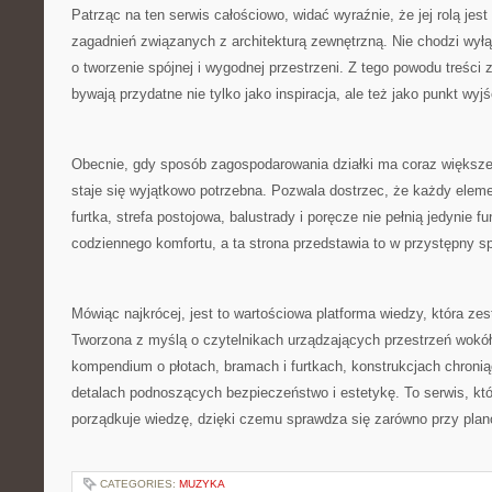
Patrząc na ten serwis całościowo, widać wyraźnie, że jej rolą jes
zagadnień związanych z architekturą zewnętrzną. Nie chodzi wyłą
o tworzenie spójnej i wygodnej przestrzeni. Z tego powodu treści
bywają przydatne nie tylko jako inspiracja, ale też jako punkt wyjś
Obecnie, gdy sposób zagospodarowania działki ma coraz większe 
staje się wyjątkowo potrzebna. Pozwala dostrzec, że każdy eleme
furtka, strefa postojowa, balustrady i poręcze nie pełnią jedynie f
codziennego komfortu, a ta strona przedstawia to w przystępny s
Mówiąc najkrócej, jest to wartościowa platforma wiedzy, która zes
Tworzona z myślą o czytelnikach urządzających przestrzeń wokó
kompendium o płotach, bramach i furtkach, konstrukcjach chronią
detalach podnoszących bezpieczeństwo i estetykę. To serwis, któr
porządkuje wiedzę, dzięki czemu sprawdza się zarówno przy planowa
CATEGORIES:
MUZYKA