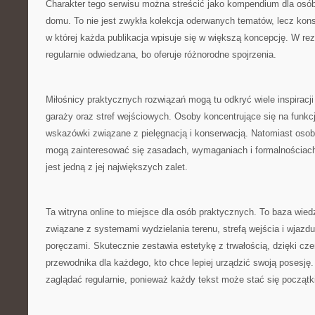
Charakter tego serwisu można streścić jako kompendium dla osó
domu. To nie jest zwykła kolekcja oderwanych tematów, lecz kons
w której każda publikacja wpisuje się w większą koncepcję. W re
regularnie odwiedzana, bo oferuje różnorodne spojrzenia.
Miłośnicy praktycznych rozwiązań mogą tu odkryć wiele inspiracji
garaży oraz stref wejściowych. Osoby koncentrujące się na funk
wskazówki związane z pielęgnacją i konserwacją. Natomiast oso
mogą zainteresować się zasadach, wymaganiach i formalnościach
jest jedną z jej największych zalet.
Ta witryna online to miejsce dla osób praktycznych. To baza wied
związane z systemami wydzielania terenu, strefą wejścia i wjazdu
poręczami. Skutecznie zestawia estetykę z trwałością, dzięki cz
przewodnika dla każdego, kto chce lepiej urządzić swoją posesję. 
zaglądać regularnie, ponieważ każdy tekst może stać się począt