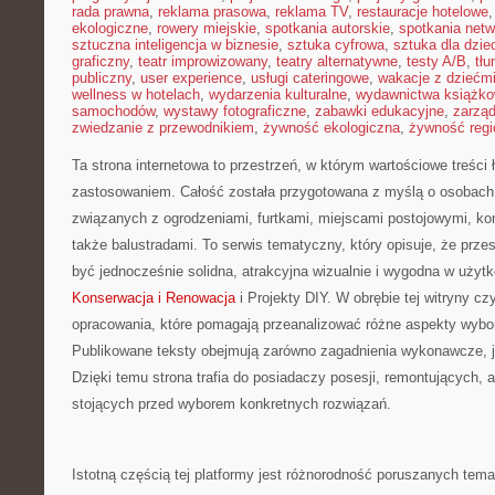
rada prawna
,
reklama prasowa
,
reklama TV
,
restauracje hotelowe
ekologiczne
,
rowery miejskie
,
spotkania autorskie
,
spotkania net
sztuczna inteligencja w biznesie
,
sztuka cyfrowa
,
sztuka dla dzie
graficzny
,
teatr improwizowany
,
teatry alternatywne
,
testy A/B
,
tł
publiczny
,
user experience
,
usługi cateringowe
,
wakacje z dziećm
wellness w hotelach
,
wydarzenia kulturalne
,
wydawnictwa książk
samochodów
,
wystawy fotograficzne
,
zabawki edukacyjne
,
zarzą
zwiedzanie z przewodnikiem
,
żywność ekologiczna
,
żywność regi
Ta strona internetowa to przestrzeń, w którym wartościowe treści
zastosowaniem. Całość została przygotowana z myślą o osobach 
związanych z ogrodzeniami, furtkami, miejscami postojowymi, ko
także balustradami. To serwis tematyczny, który opisuje, że prz
być jednocześnie solidna, atrakcyjna wizualnie i wygodna w uży
Konserwacja i Renowacja
i Projekty DIY. W obrębie tej witryny cz
opracowania, które pomagają przeanalizować różne aspekty wybo
Publikowane teksty obejmują zarówno zagadnienia wykonawcze, ja
Dzięki temu strona trafia do posiadaczy posesji, remontujących, 
stojących przed wyborem konkretnych rozwiązań.
Istotną częścią tej platformy jest różnorodność poruszanych tema