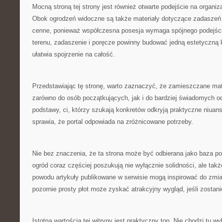
Mocną stroną tej strony jest również otwarte podejście na organiz
Obok ogrodzeń widoczne są także materiały dotyczące zadaszeń 
cenne, ponieważ współczesna posesja wymaga spójnego podejści
terenu, zadaszenie i poręcze powinny budować jedną estetyczną 
ułatwia spojrzenie na całość.
Przedstawiając tę stronę, warto zaznaczyć, że zamieszczane mat
zarówno do osób początkujących, jak i do bardziej świadomych od
podstawy, ci, którzy szukają konkretów odkryją praktyczne niuanse
sprawia, że portal odpowiada na zróżnicowane potrzeby.
Nie bez znaczenia, że ta strona może być odbierana jako baza 
ogród coraz częściej poszukują nie wyłącznie solidności, ale takż
powodu artykuły publikowane w serwisie mogą inspirować do zmia
pozornie prosty płot może zyskać atrakcyjny wygląd, jeśli zostan
Istotną wartością tej witryny jest praktyczny ton. Nie chodzi tu wył