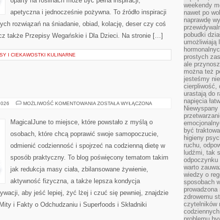
oparty na roślinach może być pełna inspiracji,
weekendy mo
apetyczna i jednocześnie pożywna. To źródło inspiracji
nawet po wol
naprawdę wy
nych rozwiązań na śniadanie, obiad, kolację, deser czy coś
przewidywaln
pobudki dzia
z także Przepisy Wegańskie i Dla Dzieci. Na stronie […]
umożliwiają 
hormonalnych
Y I CIEKAWOSTKI KULINARNE
prostych zas
ale przynosz
można też p
jesteśmy ni
cierpliwość,
urastają do 
napięcia łatw
PRZEPISY
2026
MOŻLIWOŚĆ KOMENTOWANIA
ZOSTAŁA WYŁĄCZONA
Niewyspany 
FIT
przetwarzan
MagicalJune to miejsce, które powstało z myślą o
emocjonalny
być traktowa
osobach, które chcą poprawić swoje samopoczucie,
higieny psyc
ruchu, odpow
odmienić codzienność i spojrzeć na codzienną dietę w
ludźmi, tak
sposób praktyczny. To blog poświęcony tematom takim
odpoczynku 
warto zauwa
jak redukcja masy ciała, zbilansowane żywienie,
wiedzy o reg
aktywność fizyczna, a także lepsza kondycja
sposobach wy
prowadzona
acji, aby jeść lepiej, żyć lżej i czuć się pewniej, znajdzie
zdrowemu sty
czytelników
Mity i Fakty o Odchudzaniu i Superfoods i Składniki
codziennyc
problemu by