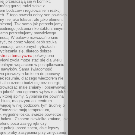
iej przeradzają się w konflikt.
mózg gorzej radzi sobie z
iem bodźców i regulowaniem reakcji
ch. Z tego powodu dobry sen powinien
ny nie jako luksus, ale jako element
hicznej. Tak samo jak potrzebujemy
iedniego jedzenia i kontaktu z innymi
 samo potrzebujemy prawdziwego
nocą. W połowie rozważań o śnie
żyć, że coraz więcej osób szuka
eneracji, wieczornych rytuałach i
ciszania się, dlatego dobrze
strona tematyczna
poświęcona
lowi życia może stać się dla wielu
 realnym wsparciem w porządkowaniu
h nawyków. Sama świadomość
wa pierwszym krokiem do poprawy.
iek rozumie, dlaczego wieczorem nie
albo czemu budzi się bez energii,
wprowadzać małe zmiany i obserwować
 Na jakość snu ogromny wpływ ma także
w której śpimy. Sypialnia nie powinna
 biura, magazynu ani centrum
 więcej w niej bodźców, tym trudniej o
 Znaczenie mają temperatura,
, wygodne łóżko, świeże powietrze i
 hałasu. Czasem niewielka zmiana, jak
lefonu poza zasięg ręki czy
ie pokoju przed snem, daje lepszy
lejne próby zasypiania przy zmęczeniu