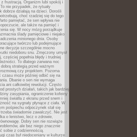
z frustracją. Organizm lubi spokój i
 To nie przypadek, że rytuały
k dobrze działają na dzieci. Dorośli
potrzebują, choć rzadziej się do tego
arto pamiętać, że sen wpływa nie
opoczucie, ale także na pamięć i
zenia się. W nocy mózg porządkuje
wzmacnia ślady pamięciowe i niejako
iadczenia minionego dnia. Osoby
pracujące twórczo lub podejmujące
lne decyzje szczególnie mocno
kutki niedoboru snu. Zmęczony umysł
j, częściej popełnia błędy i trudniej
leżności. To dlatego zarwana noc
 dobrą strategią przed ważnym
rozmową czy projektem. Pozorna
 czasu może później odbić się na
łania. Dbanie o sen nie wymaga
cia ani całkowitej rewolucji. Często
od prostych działań, takich jak bardziej
dziny zasypiania, ograniczenie kofeiny
niej światła z ekranu przed snem i
żność na sygnały płynące z ciała. W
nym pośpiechu odpoczynek stał się
trzeba świadomie zawalczyć. Nie jest
lka o lenistwo, lecz o zdrowie,
 równowagę. Dobry sen nie rozwiąże
roblemów, ale bez niego znacznie
zić sobie z codziennością.
ugi czas był niedoceniany w kulturze