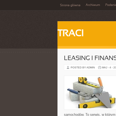
Archiwum
Podani
Strona główna
TRACI
LEASING I FINA
POSTED BY ADMIN
MAJ - 4 - 2
samochodów. To serwis, w którym