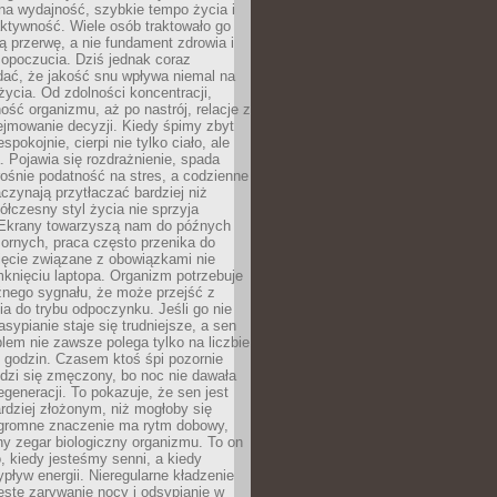
na wydajność, szybkie tempo życia i
ktywność. Wiele osób traktowało go
ą przerwę, a nie fundament zdrowia i
opoczucia. Dziś jednak coraz
dać, że jakość snu wpływa niemal na
życia. Od zdolności koncentracji,
ość organizmu, aż po nastrój, relacje z
ejmowanie decyzji. Kiedy śpimy zbyt
espokojnie, cierpi nie tylko ciało, ale
. Pojawia się rozdrażnienie, spada
ośnie podatność na stres, a codzienne
czynają przytłaczać bardziej niż
łczesny styl życia nie sprzyja
. Ekrany towarzyszą nam do późnych
ornych, praca często przenika do
ięcie związane z obowiązkami nie
knięciu laptopa. Organizm potrzebuje
źnego sygnału, że może przejść z
nia do trybu odpoczynku. Jeśli go nie
asypianie staje się trudniejsze, a sen
blem nie zawsze polega tylko na liczbie
 godzin. Czasem ktoś śpi pozornie
udzi się zmęczony, bo noc nie dawała
egeneracji. To pokazuje, że sen jest
dziej złożonym, niż mogłoby się
romne znaczenie ma rytm dobowy,
lny zegar biologiczny organizmu. To on
, kiedy jesteśmy senni, a kiedy
pływ energii. Nieregularne kładzenie
ęste zarywanie nocy i odsypianie w