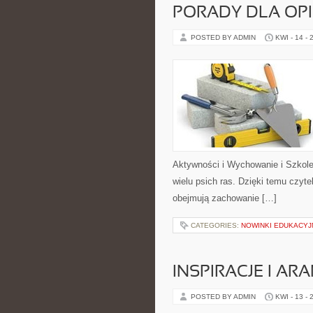
PORADY DLA OP
POSTED BY ADMIN
KWI - 14 - 
Aktywności i Wychowanie i Szkole
wielu psich ras. Dzięki temu czyt
obejmują zachowanie […]
CATEGORIES:
NOWINKI EDUKACYJ
INSPIRACJE I AR
POSTED BY ADMIN
KWI - 13 - 