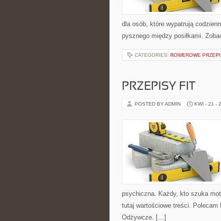
dla osób, które wypatrują codzien
pysznego między posiłkami. Zobac
CATEGORIES:
ROWEROWE PRZEPIS
PRZEPISY FIT
POSTED BY ADMIN
KWI - 21 - 
psychiczna. Każdy, kto szuka motyw
tutaj wartościowe treści. Polecam 
Odżywcze. […]