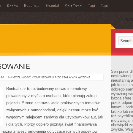
e
Redakcja
Skandal
Tagi
Tagi
Raków
Spis Treści
SUB
NSOWANIE
Sen przez dł
nastawionej 
LEASING
026
MOŻLIWOŚĆ KOMENTOWANIA
ZOSTAŁA WYŁĄCZONA
nieustanną a
I
FINANSOWANIE
jak konieczn
Rentdabcar to rozbudowany serwis internetowy
dobrego sam
wyraźniej wi
prowadzony z myślą o osobach, które planują zakup
każdą sferę 
przez odporn
pojazdu. Strona zestawia wiele praktycznych tematów
innymi i pod
związanych z samochodami, dzięki czemu może być
krótko lub ni
też psychika
wygodnym miejscem zarówno dla użytkowników aut, jak
motywacja, r
i dla tych, którzy dopiero poznają świat finansowania
obowiązki za
zwykle. Wspó
 można znaleźć omówienia dotyczące różnych aspektów