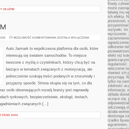
Kiedy człow
może zasnąć 
RY DŁUŻNE
łatwiej mu 
ich efekty.
przestrzeń, 
przypominać
UM
rozrywki. Im
wyciszenie.
LUKSUS
2026
MOŻLIWOŚĆ KOMENTOWANIA
ZOSTAŁA WYŁĄCZONA
zaciemnienie
I
ograniczenie
PREMIUM
odłożenie te
Auto Jarmark to współczesna platforma dla osób, które
przewietrzen
interesują się światem samochodów. To miejsce
efekt niż ko
graniczącym 
tworzone z myślą o czytelnikach, którzy chcą być na
regularność.
wieczorne ta
bieżąco w tematach związanych z motoryzacją, ale
również ich 
jednocześnie szukają treści podanych w zrozumiały i
przyznają. W
tylko na sam
przyjazny sposób. Strona skupia się na tym, co dla
zdolność uc
oraz osób obserwujących rozwój branży jest naprawdę
informacje, 
układa dośw
dach rynkowych, bezpieczeństwie, ekologii, testach,
uczące się, 
odpowiedzia
agadnieniach związanych […]
odczuwają s
działa wolnie
Z FENG SHUI
dostrzega za
rzadko bywa
egzaminem, 
oszczędność