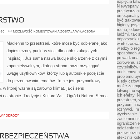
napięcia łatw
Niewyspany 
przetwarzan
emocjonalny
ARSTWO
być traktowa
higieny psyc
ruchu, odpow
DOM
026
MOŻLIWOŚĆ KOMENTOWANIA
ZOSTAŁA WYŁĄCZONA
ludźmi, tak
I
GOSPODARSTWO
odpoczynku 
Madlennn to przestrzeń, które może być odbierane jako
warto zauwa
wiedzy o reg
dopieszczony punkt w sieci dla osób szukających
sposobach wy
prowadzona
inspiracji. Już sama nazwa buduje skojarzenie z czymś
zdrowemu sty
zapamiętywalnym, dlatego strona może przyciągać
czytelników
codziennyc
uwagę użytkowników, którzy lubią autorskie podejście
problemu by
do prezentowania tematów. To nie jest przypadkowy
Kiedy człow
może zasnąć 
ń, w której ważne są zarówno klimat, jak i sens
łatwiej mu 
ich efekty.
na stronie: Tradycje i Kultura Wsi i Ogród i Natura. Strona
przestrzeń, 
przypominać
rozrywki. Im
wyciszenie.
S W PODRÓŻY
zaciemnienie
ograniczenie
odłożenie te
przewietrzen
RBEZPIECZEŃSTWA
efekt niż ko