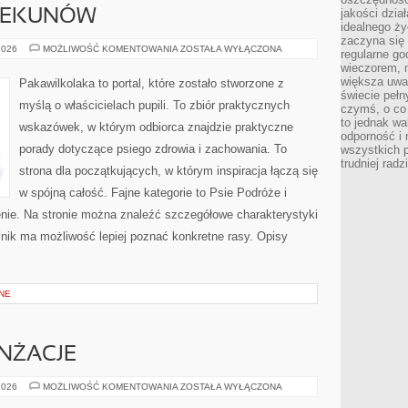
jakości dzia
IEKUNÓW
idealnego ży
zaczyna się 
PORADY
2026
MOŻLIWOŚĆ KOMENTOWANIA
ZOSTAŁA WYŁĄCZONA
regularne go
DLA
wieczorem, m
OPIEKUNÓW
większa uwa
Pakawilkolaka to portal, które zostało stworzone z
świecie peł
myślą o właścicielach pupili. To zbiór praktycznych
czymś, o co 
to jednak wa
wskazówek, w którym odbiorca znajdzie praktyczne
odporność i
porady dotyczące psiego zdrowia i zachowania. To
wszystkich p
trudniej rad
strona dla początkujących, w którym inspiracja łączą się
w spójną całość. Fajne kategorie to Psie Podróże i
nie. Na stronie można znaleźć szczegółowe charakterystyki
elnik ma możliwość lepiej poznać konkretne rasy. Opisy
NE
ANŻACJE
INSPIRACJE
2026
MOŻLIWOŚĆ KOMENTOWANIA
ZOSTAŁA WYŁĄCZONA
I
ARANŻACJE