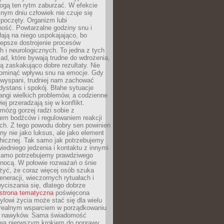
gą ten rytm zaburzać. W efekcie
nym dniu człowiek nie czuje się
poczęty. Organizm lubi
ość. Powtarzalne godziny snu i
łają na niego uspokajająco, bo
lepsze dostrojenie procesów
 i neurologicznych. To jedna z tych
ad, które bywają trudne do wdrożenia,
ą zaskakująco dobre rezultaty. Nie
ominąć wpływu snu na emocje. Gdy
ewyspani, trudniej nam zachować
 dystans i spokój. Błahe sytuacje
rangi wielkich problemów, a codzienne
iej przeradzają się w konflikt.
mózg gorzej radzi sobie z
iem bodźców i regulowaniem reakcji
ch. Z tego powodu dobry sen powinien
ny nie jako luksus, ale jako element
hicznej. Tak samo jak potrzebujemy
iedniego jedzenia i kontaktu z innymi
 samo potrzebujemy prawdziwego
nocą. W połowie rozważań o śnie
żyć, że coraz więcej osób szuka
eneracji, wieczornych rytuałach i
ciszania się, dlatego dobrze
strona tematyczna
poświęcona
lowi życia może stać się dla wielu
 realnym wsparciem w porządkowaniu
h nawyków. Sama świadomość
wa pierwszym krokiem do poprawy.