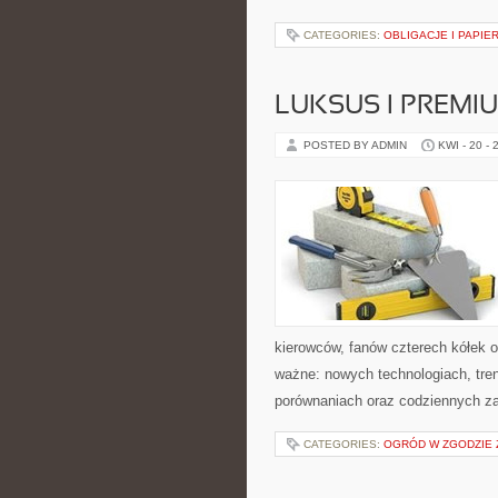
CATEGORIES:
OBLIGACJE I PAPIE
LUKSUS I PREMI
POSTED BY ADMIN
KWI - 20 - 
kierowców, fanów czterech kółek 
ważne: nowych technologiach, tren
porównaniach oraz codziennych z
CATEGORIES:
OGRÓD W ZGODZIE 