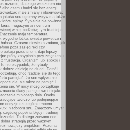
iek rozumie, dlaczego wieczorem nie
albo czemu budzi się bez energii,
wprowadzać małe zmiany i obserwować
 Na jakość snu ogromny wpływ ma także
w której śpimy. Sypialnia nie powinna
 biura, magazynu ani centrum
 więcej w niej bodźców, tym trudniej o
 Znaczenie mają temperatura,
, wygodne łóżko, świeże powietrze i
 hałasu. Czasem niewielka zmiana, jak
lefonu poza zasięg ręki czy
ie pokoju przed snem, daje lepszy
lejne próby zasypiania przy zmęczeniu
z frustracją. Organizm lubi spokój i
 To nie przypadek, że rytuały
k dobrze działają na dzieci. Dorośli
potrzebują, choć rzadziej się do tego
arto pamiętać, że sen wpływa nie
opoczucie, ale także na pamięć i
zenia się. W nocy mózg porządkuje
wzmacnia ślady pamięciowe i niejako
iadczenia minionego dnia. Osoby
pracujące twórczo lub podejmujące
lne decyzje szczególnie mocno
kutki niedoboru snu. Zmęczony umysł
j, częściej popełnia błędy i trudniej
leżności. To dlatego zarwana noc
 dobrą strategią przed ważnym
rozmową czy projektem. Pozorna
 czasu może później odbić się na