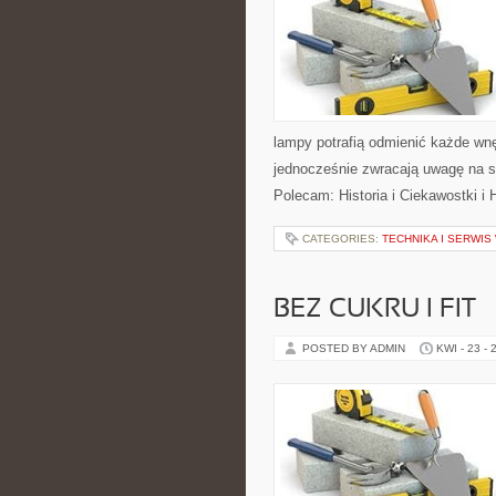
lampy potrafią odmienić każde wnęt
jednocześnie zwracają uwagę na s
Polecam: Historia i Ciekawostki i 
CATEGORIES:
TECHNIKA I SERWI
BEZ CUKRU I FIT
POSTED BY ADMIN
KWI - 23 - 