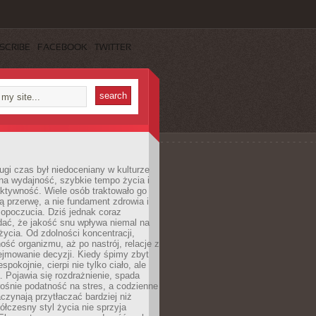
SCRIBE
FACEBOOK
TWITTER
ugi czas był niedoceniany w kulturze
na wydajność, szybkie tempo życia i
ktywność. Wiele osób traktowało go
ą przerwę, a nie fundament zdrowia i
opoczucia. Dziś jednak coraz
dać, że jakość snu wpływa niemal na
życia. Od zdolności koncentracji,
ość organizmu, aż po nastrój, relacje z
ejmowanie decyzji. Kiedy śpimy zbyt
espokojnie, cierpi nie tylko ciało, ale
. Pojawia się rozdrażnienie, spada
ośnie podatność na stres, a codzienne
czynają przytłaczać bardziej niż
łczesny styl życia nie sprzyja