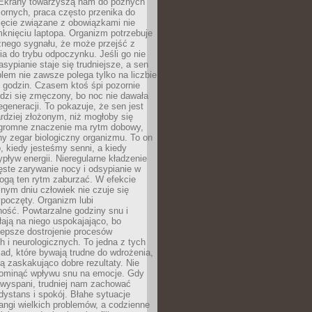
. Ekrany towarzyszą nam do późnych
ornych, praca często przenika do
ięcie związane z obowiązkami nie
knięciu laptopa. Organizm potrzebuje
źnego sygnału, że może przejść z
nia do trybu odpoczynku. Jeśli go nie
asypianie staje się trudniejsze, a sen
blem nie zawsze polega tylko na liczbie
 godzin. Czasem ktoś śpi pozornie
udzi się zmęczony, bo noc nie dawała
egeneracji. To pokazuje, że sen jest
dziej złożonym, niż mogłoby się
romne znaczenie ma rytm dobowy,
lny zegar biologiczny organizmu. To on
, kiedy jesteśmy senni, a kiedy
pływ energii. Nieregularne kładzenie
ęste zarywanie nocy i odsypianie w
gą ten rytm zaburzać. W efekcie
nym dniu człowiek nie czuje się
poczęty. Organizm lubi
ość. Powtarzalne godziny snu i
łają na niego uspokajająco, bo
lepsze dostrojenie procesów
 i neurologicznych. To jedna z tych
ad, które bywają trudne do wdrożenia,
ą zaskakująco dobre rezultaty. Nie
ominąć wpływu snu na emocje. Gdy
ewyspani, trudniej nam zachować
 dystans i spokój. Błahe sytuacje
rangi wielkich problemów, a codzienne