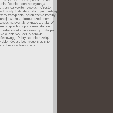
łania. Dbanie o sen nie wymaga
cia ani całkowitej rewolucji. Często
od prostych działań, takich jak bardziej
dziny zasypiania, ograniczenie kofeiny
niej światła z ekranu przed snem i
żność na sygnały płynące z ciała. W
nym pośpiechu odpoczynek stał się
trzeba świadomie zawalczyć. Nie jest
lka o lenistwo, lecz o zdrowie,
 równowagę. Dobry sen nie rozwiąże
roblemów, ale bez niego znacznie
zić sobie z codziennością.