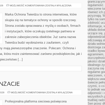
graniczącym 
regularność.
PODSTAWY
026
MOŻLIWOŚĆ KOMENTOWANIA
ZOSTAŁA WYŁĄCZONA
CYBERBEZPIECZEŃSTWA
wieczorne ta
również ich 
Marka Ochrona Twierdza to strona internetowa, które
przyznają. W
tylko na sam
skupia się na tematyce ochrony w sposób rzeczowy.
zdolność uc
Strona została opracowana z myślą o osobach, firmach
informacje, 
układa dośw
i instytucjach, które oczekują rzetelnego partnera w
uczące się, 
odpowiedzia
zakresie zabezpieczenia obiektów. Już sama nazwa
odczuwają s
Twierdza budzi wyobrażenia z zaufaniem, czyli
działa wolnie
dostrzega za
ony mają pierwszorzędne znaczenie. Polecam: Ochrona i
rzadko bywa
a, która może zainteresować zarówno przedsiębiorców, jak i
egzaminem, 
oszczędność
ezpieczeństwo […]
jakości dzia
idealnego ży
zaczyna się 
regularne go
wieczorem, m
większa uwa
świecie peł
ANŻACJE
czymś, o co 
to jednak wa
INSPIRACJE
2026
MOŻLIWOŚĆ KOMENTOWANIA
ZOSTAŁA WYŁĄCZONA
odporność i
I
wszystkich p
ARANŻACJE
trudniej rad
Profesjonalna platforma sieciowa poświęcona
Sen przez dł