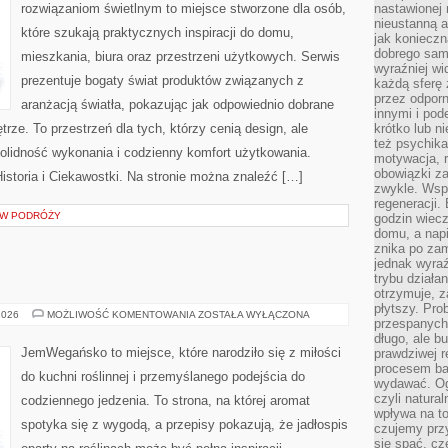
rozwiązaniom świetlnym to miejsce stworzone dla osób,
nastawionej 
nieustanną a
które szukają praktycznych inspiracji do domu,
jak konieczn
dobrego sam
mieszkania, biura oraz przestrzeni użytkowych. Serwis
wyraźniej wi
prezentuje bogaty świat produktów związanych z
każdą sferę 
przez odporn
aranżacją światła, pokazując jak odpowiednio dobrane
innymi i pod
rze. To przestrzeń dla tych, którzy cenią design, ale
krótko lub ni
też psychika
olidność wykonania i codzienny komfort użytkowania.
motywacja, r
obowiązki za
Historia i Ciekawostki. Na stronie można znaleźć […]
zwykle. Wspó
regeneracji
S W PODRÓŻY
godzin wiecz
domu, a nap
znika po zam
jednak wyra
trybu działa
otrzymuje, z
płytszy. Pro
BEZ
2026
MOŻLIWOŚĆ KOMENTOWANIA
ZOSTAŁA WYŁĄCZONA
przespanych
CUKRU
I
długo, ale b
FIT
JemWegańsko to miejsce, które narodziło się z miłości
prawdziwej r
procesem bar
do kuchni roślinnej i przemyślanego podejścia do
wydawać. Og
czyli natura
codziennego jedzenia. To strona, na której aromat
wpływa na to
spotyka się z wygodą, a przepisy pokazują, że jadłospis
czujemy przy
się spać, cz