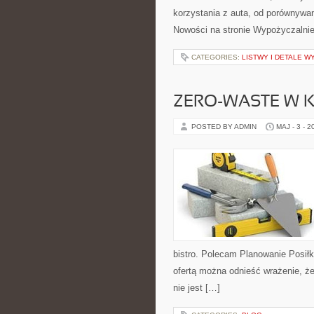
korzystania z auta, od porównywa
Nowości na stronie Wypożyczalnie
CATEGORIES:
LISTWY I DETALE 
ZERO-WASTE W 
POSTED BY ADMIN
MAJ - 3 - 2
bistro. Polecam Planowanie Posił
ofertą można odnieść wrażenie, że
nie jest […]