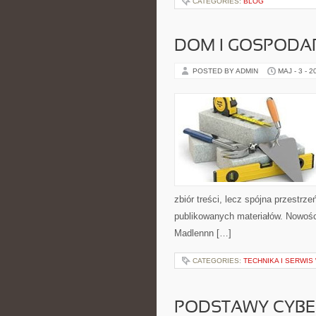
CATEGORIES:
BLOG
DOM I GOSPOD
POSTED BY ADMIN
MAJ - 3 - 2
zbiór treści, lecz spójna przestrze
publikowanych materiałów. Nowości 
Madlennn […]
CATEGORIES:
TECHNIKA I SERWI
PODSTAWY CYBE