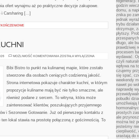
regeneracji
godzin wiecz
nia ofert wynajmu aż po praktyczne decyzje zakupowe.
domu, a nap
 i Carsharing […]
znika po zam
jednak wyra
trybu działa
WYKOŃCZENIOWE
otrzymuje, z
płytszy. Pro
przespanych
długo, ale b
KUCHNI
prawdziwej r
procesem bar
ZERO-
026
MOŻLIWOŚĆ KOMENTOWANIA
ZOSTAŁA WYŁĄCZONA
wydawać. Og
WASTE
czyli natura
W
wpływa na to
KUCHNI
Bibi Bistro to punkt na kulinarnej mapie, które zostało
czujemy przy
stworzone dla osobach ceniących codzienną jakość.
się spać, cz
weekendy mo
Strona internetowa pokazuje charakter kuchni, w którym
nawet po wol
naprawdę wy
propozycje kulinarne mają być nie tylko smaczne, ale
przewidywaln
również podane z sercem. To witryna, która może
pobudki dzia
umożliwiają 
zainteresować klientów, poszukujących przyjemnego
hormonalnych
ków i Sezonowe Gotowanie. Już od pierwszego kontaktu z
prostych zas
ale przynosz
 ten lokal stawia na prostotę połączoną z gościnnością. To
można też p
jesteśmy ni
cierpliwość,
urastają do 