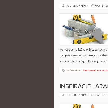
POSTED BY ADMIN
MAJ - 1 - 2
wartościami, które w branży ochr
Bezpieczeństwo w Firmie. To stron
właścicieli posesji, dla których b
CATEGORIES:
AWANGARDA FORMY
INSPIRACJE I AR
POSTED BY ADMIN
KWI - 27 - 