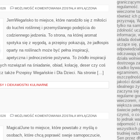
graniczącym 
regularność.
BEZ
2026
MOŻLIWOŚĆ KOMENTOWANIA
ZOSTAŁA WYŁĄCZONA
wieczorne ta
CUKRU
I
również ich 
FIT
JemWegańsko to miejsce, które narodziło się z miłości
przyznają. W
tylko na sam
do kuchni roślinnej i przemyślanego podejścia do
zdolność uc
informacje, 
codziennego jedzenia. To strona, na której aromat
układa dośw
spotyka się z wygodą, a przepisy pokazują, że jadłospis
uczące się, 
odpowiedzia
oparty na roślinach może być pełna inspiracji,
odczuwają s
apetyczna i jednocześnie pożywna. To źródło inspiracji
działa wolnie
dostrzega za
nych rozwiązań na śniadanie, obiad, kolację, deser czy coś
rzadko bywa
egzaminem, 
z także Przepisy Wegańskie i Dla Dzieci. Na stronie […]
oszczędność
jakości dzia
Y I CIEKAWOSTKI KULINARNE
idealnego ży
zaczyna się 
regularne go
wieczorem, m
większa uwa
świecie peł
czymś, o co 
PRZEPISY
2026
MOŻLIWOŚĆ KOMENTOWANIA
ZOSTAŁA WYŁĄCZONA
to jednak wa
FIT
odporność i
MagicalJune to miejsce, które powstało z myślą o
wszystkich p
trudniej rad
osobach, które chcą poprawić swoje samopoczucie,
Sen przez dł