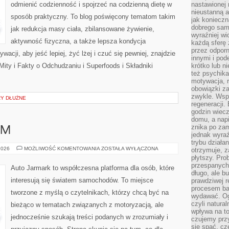
odmienić codzienność i spojrzeć na codzienną dietę w
nastawionej 
nieustanną a
sposób praktyczny. To blog poświęcony tematom takim
jak konieczn
dobrego sam
jak redukcja masy ciała, zbilansowane żywienie,
wyraźniej wi
aktywność fizyczna, a także lepsza kondycja
każdą sferę 
przez odporn
acji, aby jeść lepiej, żyć lżej i czuć się pewniej, znajdzie
innymi i pod
Mity i Fakty o Odchudzaniu i Superfoods i Składniki
krótko lub ni
też psychika
motywacja, r
obowiązki za
zwykle. Wspó
RY DŁUŻNE
regeneracji
godzin wiecz
domu, a nap
znika po zam
UM
jednak wyra
trybu działa
LUKSUS
2026
MOŻLIWOŚĆ KOMENTOWANIA
ZOSTAŁA WYŁĄCZONA
otrzymuje, z
I
płytszy. Pro
PREMIUM
przespanych
Auto Jarmark to współczesna platforma dla osób, które
długo, ale b
interesują się światem samochodów. To miejsce
prawdziwej r
procesem bar
tworzone z myślą o czytelnikach, którzy chcą być na
wydawać. Og
czyli natura
bieżąco w tematach związanych z motoryzacją, ale
wpływa na to
jednocześnie szukają treści podanych w zrozumiały i
czujemy przy
się spać, cz