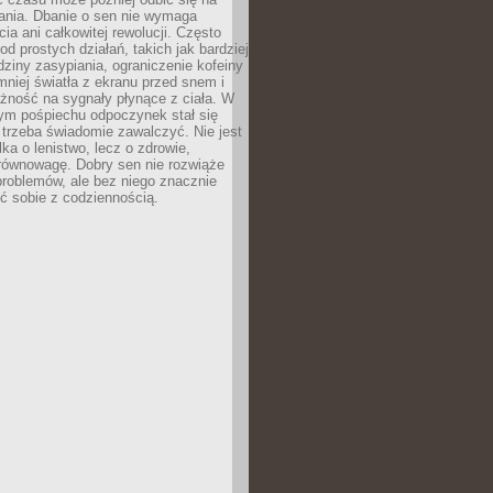
łania. Dbanie o sen nie wymaga
cia ani całkowitej rewolucji. Często
od prostych działań, takich jak bardziej
dziny zasypiania, ograniczenie kofeiny
niej światła z ekranu przed snem i
żność na sygnały płynące z ciała. W
nym pośpiechu odpoczynek stał się
trzeba świadomie zawalczyć. Nie jest
lka o lenistwo, lecz o zdrowie,
 równowagę. Dobry sen nie rozwiąże
roblemów, ale bez niego znacznie
zić sobie z codziennością.