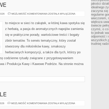
jakości dzia
WE
idealnego ży
zaczyna się 
PRZEPISY
2026
MOŻLIWOŚĆ KOMENTOWANIA
ZOSTAŁA WYŁĄCZONA
regularne go
KAWOWE
wieczorem, m
większa uwa
to miejsce w sieci to zakątek, w której kawa spotyka się
świecie peł
z herbatą, a pasja do aromatycznych napojów zamienia
czymś, o co 
to jednak wa
się w praktyczne porady, wartościowe treści i bogaty
odporność i
wszystkich p
zbiór tematów. To serwis tematyczny, który został
trudniej rad
stworzony dla miłośników kawy, smakoszy
herbacianych kompozycji, a także dla tych, którzy po
zę codzienne rytuały związane z przygotowywaniem
awa i Produkcja Kawy i Kawowe Podróże. Na stronie można
LE
POLECANE
2026
MOŻLIWOŚĆ KOMENTOWANIA
ZOSTAŁA WYŁĄCZONA
LOKALE