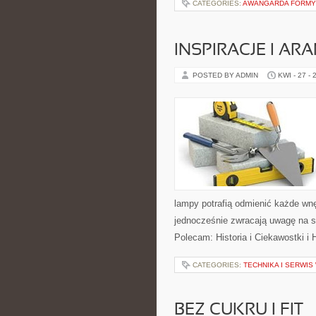
CATEGORIES:
AWANGARDA FORMY
INSPIRACJE I AR
POSTED BY ADMIN
KWI - 27 - 
lampy potrafią odmienić każde wnęt
jednocześnie zwracają uwagę na s
Polecam: Historia i Ciekawostki i 
CATEGORIES:
TECHNIKA I SERWI
BEZ CUKRU I FIT