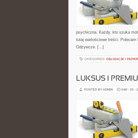
psychiczna. Każdy, kto szuka motyw
tutaj wartościowe treści. Polecam 
Odżywcze. […]
CATEGORIES:
OBLIGACJE I PAPIE
LUKSUS I PREMI
POSTED BY ADMIN
KWI - 20 - 