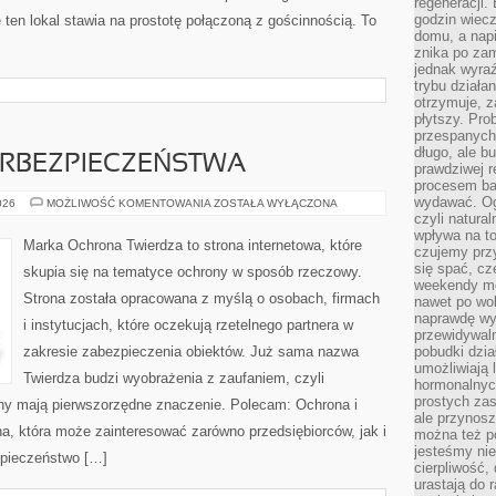
regeneracji
godzin wiecz
 ten lokal stawia na prostotę połączoną z gościnnością. To
domu, a nap
znika po zam
jednak wyra
trybu działa
otrzymuje, z
płytszy. Pro
przespanych
długo, ale b
RBEZPIECZEŃSTWA
prawdziwej r
procesem bar
wydawać. Og
PODSTAWY
026
MOŻLIWOŚĆ KOMENTOWANIA
ZOSTAŁA WYŁĄCZONA
CYBERBEZPIECZEŃSTWA
czyli natura
wpływa na to
Marka Ochrona Twierdza to strona internetowa, które
czujemy przy
się spać, cz
skupia się na tematyce ochrony w sposób rzeczowy.
weekendy mo
Strona została opracowana z myślą o osobach, firmach
nawet po wol
naprawdę wy
i instytucjach, które oczekują rzetelnego partnera w
przewidywaln
zakresie zabezpieczenia obiektów. Już sama nazwa
pobudki dzia
umożliwiają 
Twierdza budzi wyobrażenia z zaufaniem, czyli
hormonalnych
prostych zas
ony mają pierwszorzędne znaczenie. Polecam: Ochrona i
ale przynosz
a, która może zainteresować zarówno przedsiębiorców, jak i
można też p
jesteśmy ni
ezpieczeństwo […]
cierpliwość,
urastają do 