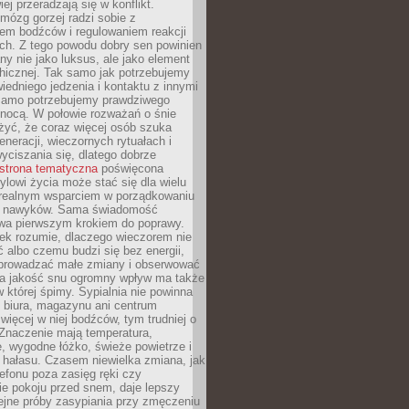
iej przeradzają się w konflikt.
mózg gorzej radzi sobie z
iem bodźców i regulowaniem reakcji
ch. Z tego powodu dobry sen powinien
ny nie jako luksus, ale jako element
hicznej. Tak samo jak potrzebujemy
iedniego jedzenia i kontaktu z innymi
 samo potrzebujemy prawdziwego
nocą. W połowie rozważań o śnie
żyć, że coraz więcej osób szuka
eneracji, wieczornych rytuałach i
ciszania się, dlatego dobrze
strona tematyczna
poświęcona
lowi życia może stać się dla wielu
 realnym wsparciem w porządkowaniu
h nawyków. Sama świadomość
wa pierwszym krokiem do poprawy.
iek rozumie, dlaczego wieczorem nie
albo czemu budzi się bez energii,
wprowadzać małe zmiany i obserwować
 Na jakość snu ogromny wpływ ma także
w której śpimy. Sypialnia nie powinna
 biura, magazynu ani centrum
 więcej w niej bodźców, tym trudniej o
 Znaczenie mają temperatura,
, wygodne łóżko, świeże powietrze i
 hałasu. Czasem niewielka zmiana, jak
lefonu poza zasięg ręki czy
ie pokoju przed snem, daje lepszy
lejne próby zasypiania przy zmęczeniu