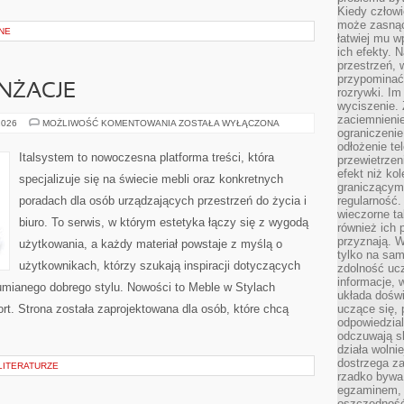
Kiedy człow
może zasnąć 
NE
łatwiej mu 
ich efekty.
przestrzeń, 
przypominać
ANŻACJE
rozrywki. Im
wyciszenie.
zaciemnienie
INSPIRACJE
2026
MOŻLIWOŚĆ KOMENTOWANIA
ZOSTAŁA WYŁĄCZONA
ograniczenie
I
ARANŻACJE
odłożenie te
Italsystem to nowoczesna platforma treści, która
przewietrzen
efekt niż ko
specjalizuje się na świecie mebli oraz konkretnych
graniczącym 
poradach dla osób urządzających przestrzeń do życia i
regularność.
wieczorne ta
biuro. To serwis, w którym estetyka łączy się z wygodą
również ich 
przyznają. W
użytkowania, a każdy materiał powstaje z myślą o
tylko na sam
użytkownikach, którzy szukają inspiracji dotyczących
zdolność uc
informacje, 
umianego dobrego stylu. Nowości to Meble w Stylach
układa dośw
rt. Strona została zaprojektowana dla osób, które chcą
uczące się, 
odpowiedzia
odczuwają s
działa wolnie
dostrzega za
 LITERATURZE
rzadko bywa
egzaminem, 
oszczędność