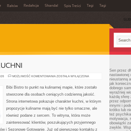
e
Redakcja
Skandal
Tagi
Tagi
Raków
Spis Treści
SUB
KUCHNI
Sen przez dł
nastawionej 
ZERO-
026
MOŻLIWOŚĆ KOMENTOWANIA
ZOSTAŁA WYŁĄCZONA
nieustanną a
WASTE
W
jak konieczn
KUCHNI
Bibi Bistro to punkt na kulinarnej mapie, które zostało
dobrego sam
wyraźniej wi
stworzone dla osobach ceniących codzienną jakość.
każdą sferę 
przez odporn
Strona internetowa pokazuje charakter kuchni, w którym
innymi i pod
propozycje kulinarne mają być nie tylko smaczne, ale
krótko lub ni
też psychika
również podane z sercem. To witryna, która może
motywacja, r
zainteresować klientów, poszukujących przyjemnego
obowiązki za
zwykle. Wspó
ków i Sezonowe Gotowanie. Już od pierwszego kontaktu z