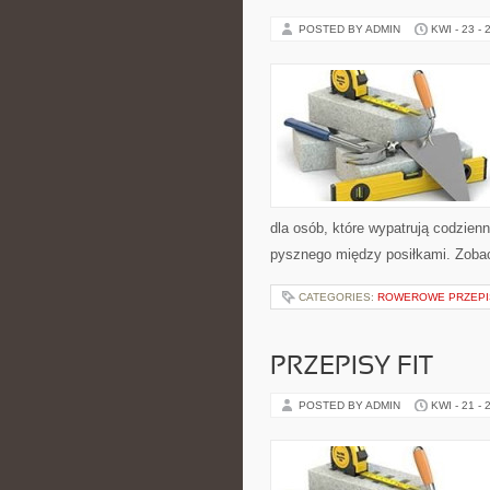
POSTED BY ADMIN
KWI - 23 - 
dla osób, które wypatrują codzien
pysznego między posiłkami. Zobac
CATEGORIES:
ROWEROWE PRZEPIS
PRZEPISY FIT
POSTED BY ADMIN
KWI - 21 - 