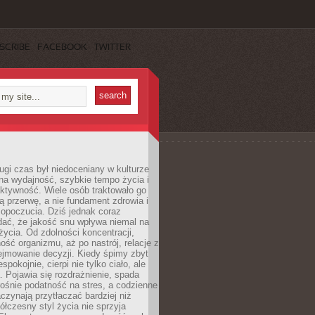
SCRIBE
FACEBOOK
TWITTER
ugi czas był niedoceniany w kulturze
na wydajność, szybkie tempo życia i
ktywność. Wiele osób traktowało go
ą przerwę, a nie fundament zdrowia i
opoczucia. Dziś jednak coraz
dać, że jakość snu wpływa niemal na
życia. Od zdolności koncentracji,
ość organizmu, aż po nastrój, relacje z
ejmowanie decyzji. Kiedy śpimy zbyt
espokojnie, cierpi nie tylko ciało, ale
. Pojawia się rozdrażnienie, spada
ośnie podatność na stres, a codzienne
czynają przytłaczać bardziej niż
łczesny styl życia nie sprzyja