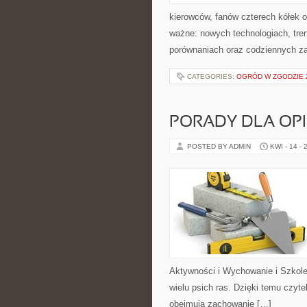
kierowców, fanów czterech kółek 
ważne: nowych technologiach, tren
porównaniach oraz codziennych z
CATEGORIES:
OGRÓD W ZGODZIE 
PORADY DLA OP
POSTED BY ADMIN
KWI - 14 - 
Aktywności i Wychowanie i Szkole
wielu psich ras. Dzięki temu czyt
obejmują zachowanie […]