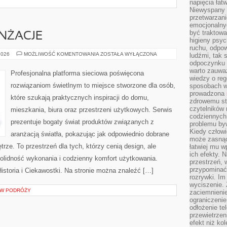
napięcia łatw
Niewyspany 
przetwarzan
emocjonalny
być traktowa
ANŻACJE
higieny psyc
ruchu, odpow
INSPIRACJE
2026
MOŻLIWOŚĆ KOMENTOWANIA
ZOSTAŁA WYŁĄCZONA
ludźmi, tak
I
odpoczynku 
ARANŻACJE
warto zauwa
Profesjonalna platforma sieciowa poświęcona
wiedzy o reg
rozwiązaniom świetlnym to miejsce stworzone dla osób,
sposobach wy
prowadzona
które szukają praktycznych inspiracji do domu,
zdrowemu sty
czytelników
mieszkania, biura oraz przestrzeni użytkowych. Serwis
codziennyc
prezentuje bogaty świat produktów związanych z
problemu by
Kiedy człow
aranżacją światła, pokazując jak odpowiednio dobrane
może zasnąć 
rze. To przestrzeń dla tych, którzy cenią design, ale
łatwiej mu 
ich efekty.
olidność wykonania i codzienny komfort użytkowania.
przestrzeń, 
przypominać
Historia i Ciekawostki. Na stronie można znaleźć […]
rozrywki. Im
wyciszenie.
S W PODRÓŻY
zaciemnienie
ograniczenie
odłożenie te
przewietrzen
efekt niż ko