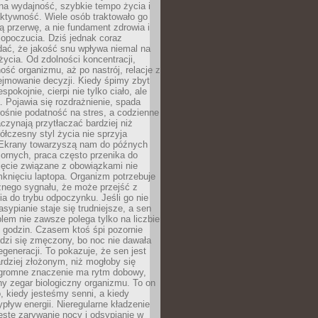
na wydajność, szybkie tempo życia i
ktywność. Wiele osób traktowało go
ą przerwę, a nie fundament zdrowia i
opoczucia. Dziś jednak coraz
dać, że jakość snu wpływa niemal na
życia. Od zdolności koncentracji,
ość organizmu, aż po nastrój, relacje z
ejmowanie decyzji. Kiedy śpimy zbyt
espokojnie, cierpi nie tylko ciało, ale
. Pojawia się rozdrażnienie, spada
ośnie podatność na stres, a codzienne
czynają przytłaczać bardziej niż
łczesny styl życia nie sprzyja
. Ekrany towarzyszą nam do późnych
ornych, praca często przenika do
ięcie związane z obowiązkami nie
knięciu laptopa. Organizm potrzebuje
źnego sygnału, że może przejść z
nia do trybu odpoczynku. Jeśli go nie
asypianie staje się trudniejsze, a sen
blem nie zawsze polega tylko na liczbie
 godzin. Czasem ktoś śpi pozornie
udzi się zmęczony, bo noc nie dawała
egeneracji. To pokazuje, że sen jest
dziej złożonym, niż mogłoby się
romne znaczenie ma rytm dobowy,
lny zegar biologiczny organizmu. To on
, kiedy jesteśmy senni, a kiedy
pływ energii. Nieregularne kładzenie
ęste zarywanie nocy i odsypianie w