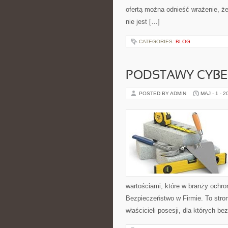
ofertą można odnieść wrażenie, że
nie jest […]
CATEGORIES:
BLOG
PODSTAWY CYBE
POSTED BY ADMIN
MAJ - 1 - 2
wartościami, które w branży ochr
Bezpieczeństwo w Firmie. To stron
właścicieli posesji, dla których b