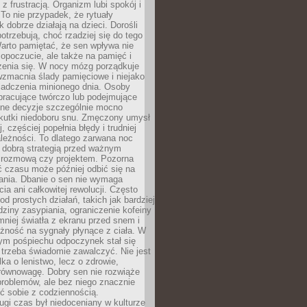
z frustracją. Organizm lubi spokój i
 To nie przypadek, że rytuały
k dobrze działają na dzieci. Dorośli
potrzebują, choć rzadziej się do tego
arto pamiętać, że sen wpływa nie
opoczucie, ale także na pamięć i
zenia się. W nocy mózg porządkuje
wzmacnia ślady pamięciowe i niejako
iadczenia minionego dnia. Osoby
pracujące twórczo lub podejmujące
lne decyzje szczególnie mocno
kutki niedoboru snu. Zmęczony umysł
j, częściej popełnia błędy i trudniej
leżności. To dlatego zarwana noc
 dobrą strategią przed ważnym
rozmową czy projektem. Pozorna
 czasu może później odbić się na
łania. Dbanie o sen nie wymaga
cia ani całkowitej rewolucji. Często
od prostych działań, takich jak bardziej
dziny zasypiania, ograniczenie kofeiny
niej światła z ekranu przed snem i
żność na sygnały płynące z ciała. W
nym pośpiechu odpoczynek stał się
trzeba świadomie zawalczyć. Nie jest
lka o lenistwo, lecz o zdrowie,
 równowagę. Dobry sen nie rozwiąże
roblemów, ale bez niego znacznie
zić sobie z codziennością.
ugi czas był niedoceniany w kulturze