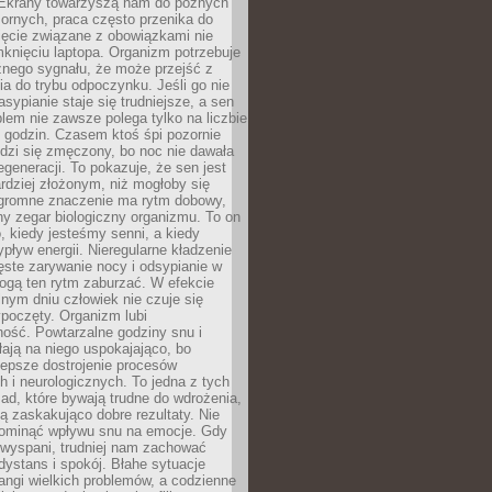
. Ekrany towarzyszą nam do późnych
ornych, praca często przenika do
ięcie związane z obowiązkami nie
knięciu laptopa. Organizm potrzebuje
źnego sygnału, że może przejść z
nia do trybu odpoczynku. Jeśli go nie
asypianie staje się trudniejsze, a sen
blem nie zawsze polega tylko na liczbie
 godzin. Czasem ktoś śpi pozornie
udzi się zmęczony, bo noc nie dawała
egeneracji. To pokazuje, że sen jest
dziej złożonym, niż mogłoby się
romne znaczenie ma rytm dobowy,
lny zegar biologiczny organizmu. To on
, kiedy jesteśmy senni, a kiedy
pływ energii. Nieregularne kładzenie
ęste zarywanie nocy i odsypianie w
gą ten rytm zaburzać. W efekcie
nym dniu człowiek nie czuje się
poczęty. Organizm lubi
ość. Powtarzalne godziny snu i
łają na niego uspokajająco, bo
lepsze dostrojenie procesów
 i neurologicznych. To jedna z tych
ad, które bywają trudne do wdrożenia,
ą zaskakująco dobre rezultaty. Nie
ominąć wpływu snu na emocje. Gdy
ewyspani, trudniej nam zachować
 dystans i spokój. Błahe sytuacje
rangi wielkich problemów, a codzienne