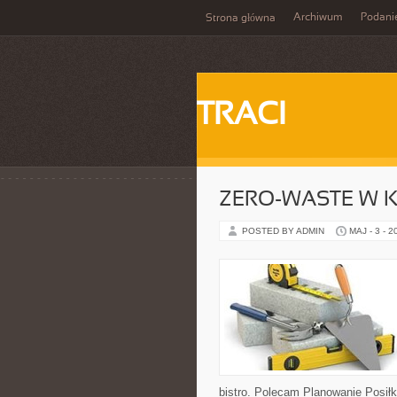
Archiwum
Podani
Strona główna
TRACI
ZERO-WASTE W 
POSTED BY ADMIN
MAJ - 3 - 2
bistro. Polecam Planowanie Posił