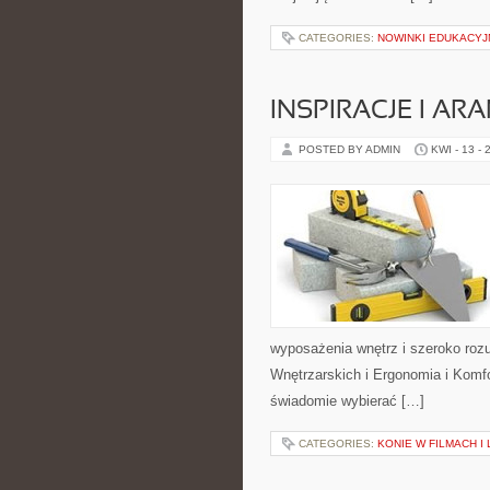
CATEGORIES:
NOWINKI EDUKACYJ
INSPIRACJE I AR
POSTED BY ADMIN
KWI - 13 - 
wyposażenia wnętrz i szeroko roz
Wnętrzarskich i Ergonomia i Komfo
świadomie wybierać […]
CATEGORIES:
KONIE W FILMACH I