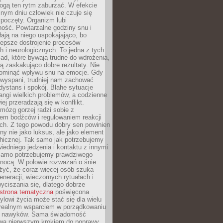
gą ten rytm zaburzać. W efekcie
nym dniu człowiek nie czuje się
poczęty. Organizm lubi
ość. Powtarzalne godziny snu i
łają na niego uspokajająco, bo
lepsze dostrojenie procesów
 i neurologicznych. To jedna z tych
ad, które bywają trudne do wdrożenia,
ą zaskakująco dobre rezultaty. Nie
ominąć wpływu snu na emocje. Gdy
ewyspani, trudniej nam zachować
 dystans i spokój. Błahe sytuacje
rangi wielkich problemów, a codzienne
iej przeradzają się w konflikt.
mózg gorzej radzi sobie z
iem bodźców i regulowaniem reakcji
ch. Z tego powodu dobry sen powinien
ny nie jako luksus, ale jako element
hicznej. Tak samo jak potrzebujemy
iedniego jedzenia i kontaktu z innymi
 samo potrzebujemy prawdziwego
nocą. W połowie rozważań o śnie
żyć, że coraz więcej osób szuka
eneracji, wieczornych rytuałach i
ciszania się, dlatego dobrze
strona tematyczna
poświęcona
lowi życia może stać się dla wielu
 realnym wsparciem w porządkowaniu
h nawyków. Sama świadomość
wa pierwszym krokiem do poprawy.