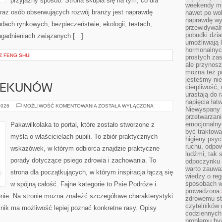
przyjazny sposób. Strona skupia się na tym, co dla
weekendy mo
oraz osób obserwujących rozwój branży jest naprawdę
nawet po wol
naprawdę wy
dach rynkowych, bezpieczeństwie, ekologii, testach,
przewidywaln
pobudki dzia
agadnieniach związanych […]
umożliwiają 
hormonalnych
Z FENG SHUI
prostych zas
ale przynosz
można też p
jesteśmy ni
IEKUNÓW
cierpliwość,
urastają do 
napięcia łatw
PORADY
2026
MOŻLIWOŚĆ KOMENTOWANIA
ZOSTAŁA WYŁĄCZONA
Niewyspany 
DLA
przetwarzan
OPIEKUNÓW
emocjonalny
Pakawilkolaka to portal, które zostało stworzone z
być traktowa
myślą o właścicielach pupili. To zbiór praktycznych
higieny psyc
ruchu, odpow
wskazówek, w którym odbiorca znajdzie praktyczne
ludźmi, tak
porady dotyczące psiego zdrowia i zachowania. To
odpoczynku 
warto zauwa
strona dla początkujących, w którym inspiracja łączą się
wiedzy o reg
sposobach wy
w spójną całość. Fajne kategorie to Psie Podróże i
prowadzona
nie. Na stronie można znaleźć szczegółowe charakterystyki
zdrowemu sty
czytelników
elnik ma możliwość lepiej poznać konkretne rasy. Opisy
codziennyc
problemu by