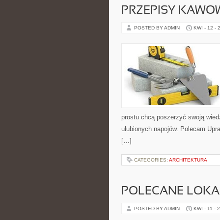
PRZEPISY KAWO
POSTED BY ADMIN
KWI - 12 - 
prostu chcą poszerzyć swoją wied
ulubionych napojów. Polecam Upr
[…]
CATEGORIES:
ARCHITEKTURA
POLECANE LOKA
POSTED BY ADMIN
KWI - 11 - 