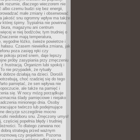
iek rozumie, dlaczego wieczorem nie
albo czemu budzi się bez energii,
wprowadzać małe zmiany i obserwować
 Na jakość snu ogromny wpływ ma także
w której śpimy. Sypialnia nie powinna
 biura, magazynu ani centrum
 więcej w niej bodźców, tym trudniej o
 Znaczenie mają temperatura,
, wygodne łóżko, świeże powietrze i
 hałasu. Czasem niewielka zmiana, jak
lefonu poza zasięg ręki czy
ie pokoju przed snem, daje lepszy
lejne próby zasypiania przy zmęczeniu
z frustracją. Organizm lubi spokój i
 To nie przypadek, że rytuały
k dobrze działają na dzieci. Dorośli
potrzebują, choć rzadziej się do tego
arto pamiętać, że sen wpływa nie
opoczucie, ale także na pamięć i
zenia się. W nocy mózg porządkuje
wzmacnia ślady pamięciowe i niejako
iadczenia minionego dnia. Osoby
pracujące twórczo lub podejmujące
lne decyzje szczególnie mocno
kutki niedoboru snu. Zmęczony umysł
j, częściej popełnia błędy i trudniej
leżności. To dlatego zarwana noc
 dobrą strategią przed ważnym
rozmową czy projektem. Pozorna
 czasu może później odbić się na