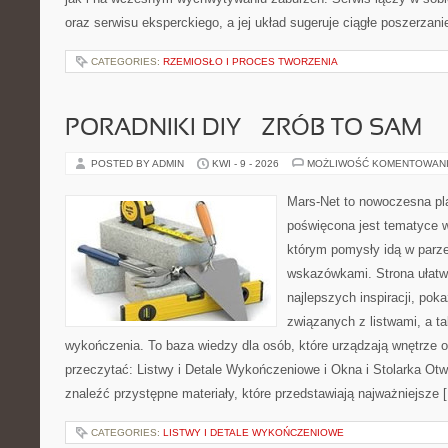
oraz serwisu eksperckiego, a jej układ sugeruje ciągłe poszerzan
CATEGORIES:
RZEMIOSŁO I PROCES TWORZENIA
PORADNIKI DIY – ZRÓB TO SAM
POSTED BY ADMIN
KWI - 9 - 2026
MOŻLIWOŚĆ KOMENTOWAN
Mars-Net to nowoczesna pla
poświęcona jest tematyce wn
którym pomysły idą w parz
wskazówkami. Strona ułatw
najlepszych inspiracji, pok
związanych z listwami, a t
wykończenia. To baza wiedzy dla osób, które urządzają wnętrze 
przeczytać: Listwy i Detale Wykończeniowe i Okna i Stolarka Ot
znaleźć przystępne materiały, które przedstawiają najważniejsze 
CATEGORIES:
LISTWY I DETALE WYKOŃCZENIOWE