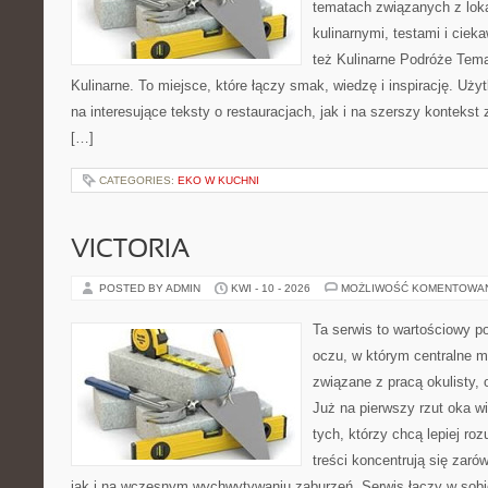
tematach związanych z lok
kulinarnymi, testami i cie
też Kulinarne Podróże Tema
Kulinarne. To miejsce, które łączy smak, wiedzę i inspirację. Uż
na interesujące teksty o restauracjach, jak i na szerszy kontekst
[…]
CATEGORIES:
EKO W KUCHNI
VICTORIA
POSTED BY ADMIN
KWI - 10 - 2026
MOŻLIWOŚĆ KOMENTOWA
Ta serwis to wartościowy p
oczu, w którym centralne m
związane z pracą okulisty, 
Już na pierwszy rzut oka wid
tych, którzy chcą lepiej ro
treści koncentrują się zaró
jak i na wczesnym wychwytywaniu zaburzeń. Serwis łączy w sobi