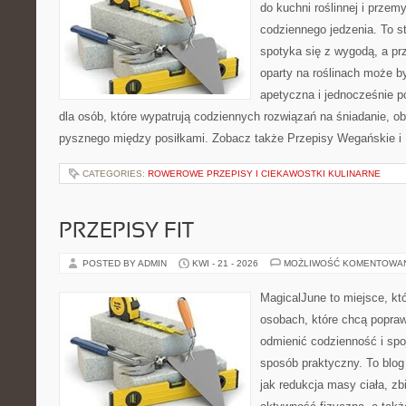
do kuchni roślinnej i przem
codziennego jedzenia. To st
spotyka się z wygodą, a prz
oparty na roślinach może by
apetyczna i jednocześnie po
dla osób, które wypatrują codziennych rozwiązań na śniadanie, ob
pysznego między posiłkami. Zobacz także Przepisy Wegańskie i D
CATEGORIES:
ROWEROWE PRZEPISY I CIEKAWOSTKI KULINARNE
PRZEPISY FIT
POSTED BY ADMIN
KWI - 21 - 2026
MOŻLIWOŚĆ KOMENTOWA
MagicalJune to miejsce, kt
osobach, które chcą popra
odmienić codzienność i spo
sposób praktyczny. To blo
jak redukcja masy ciała, z