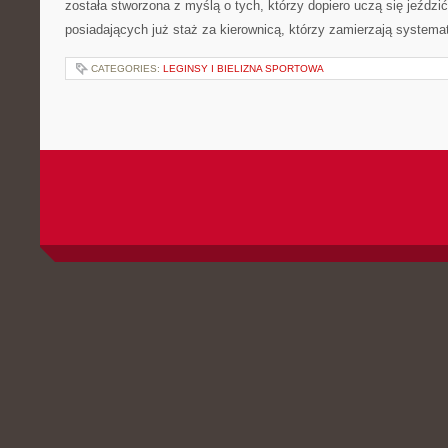
została stworzona z myślą o tych, którzy dopiero uczą się jeździ
posiadających już staż za kierownicą, którzy zamierzają systema
CATEGORIES:
LEGINSY I BIELIZNA SPORTOWA