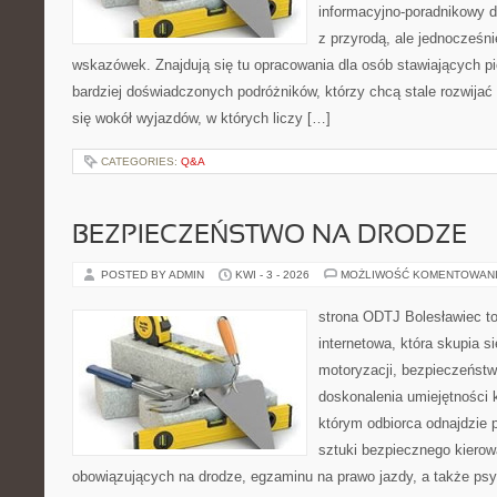
informacyjno-poradnikowy dl
z przyrodą, ale jednocześn
wskazówek. Znajdują się tu opracowania dla osób stawiających pi
bardziej doświadczonych podróżników, którzy chcą stale rozwijać
się wokół wyjazdów, w których liczy […]
CATEGORIES:
Q&A
BEZPIECZEŃSTWO NA DRODZE
POSTED BY ADMIN
KWI - 3 - 2026
MOŻLIWOŚĆ KOMENTOWAN
strona ODTJ Bolesławiec to
internetowa, która skupia s
motoryzacji, bezpieczeństw
doskonalenia umiejętności k
którym odbiorca odnajdzie 
sztuki bezpiecznego kierow
obowiązujących na drodze, egzaminu na prawo jazdy, a także psyc