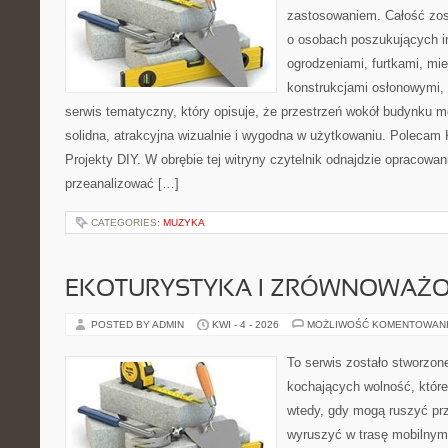
zastosowaniem. Całość zos
o osobach poszukujących in
ogrodzeniami, furtkami, mi
konstrukcjami osłonowymi, 
serwis tematyczny, który opisuje, że przestrzeń wokół budynku 
solidna, atrakcyjna wizualnie i wygodna w użytkowaniu. Polecam
Projekty DIY. W obrębie tej witryny czytelnik odnajdzie opracowan
przeanalizować […]
CATEGORIES:
MUZYKA
EKOTURYSTYKA I ZRÓWNOWAŻ
POSTED BY ADMIN
KWI - 4 - 2026
MOŻLIWOŚĆ KOMENTOWAN
To serwis zostało stworzon
kochających wolność, które 
wtedy, gdy mogą ruszyć prz
wyruszyć w trasę mobilny