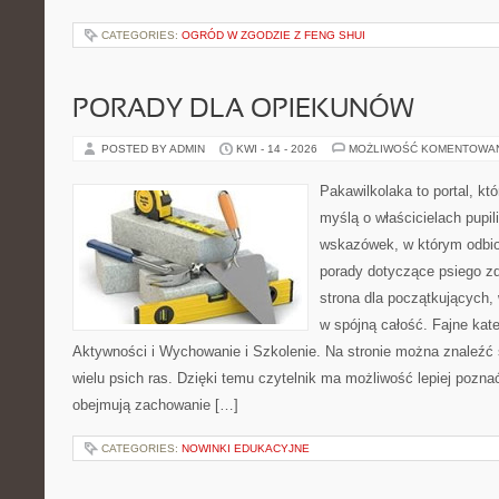
CATEGORIES:
OGRÓD W ZGODZIE Z FENG SHUI
PORADY DLA OPIEKUNÓW
POSTED BY ADMIN
KWI - 14 - 2026
MOŻLIWOŚĆ KOMENTOWA
Pakawilkolaka to portal, kt
myślą o właścicielach pupil
wskazówek, w którym odbio
porady dotyczące psiego zd
strona dla początkujących, 
w spójną całość. Fajne kate
Aktywności i Wychowanie i Szkolenie. Na stronie można znaleźć
wielu psich ras. Dzięki temu czytelnik ma możliwość lepiej pozna
obejmują zachowanie […]
CATEGORIES:
NOWINKI EDUKACYJNE