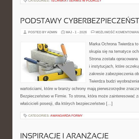
CATEGORIES:
TECHNIKA I SERWIS W PODRÓŻY
PODSTAWY CYBERBEZPIECZEŃS
POSTED BY ADMIN
MAJ - 1 - 2026
MOŻLIWOŚĆ KOMENTOWAN
Marka Ochrona Twierdza to 
skupia się na tematyce oc
Strona została opracowana 
i instytucjach, które oczeku
zakresie zabezpieczenia o
Twierdza budzi wyobrażenia
wartościami, które w branży ochrony mają pierwszorzędne znacze
Bezpieczeństwo w Firmie. To strona, która może zainteresować za
właścicieli posesji, dla których bezpieczeństwo […]
CATEGORIES:
AWANGARDA FORMY
INSPIRACJE I ARANŻACJE