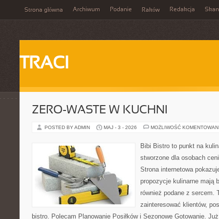
Archiwum
Podanie
Redakcja
Skan
Strona główna
Raków
TRACI
ZERO-WASTE W KUCHNI
POSTED BY ADMIN
MAJ - 3 - 2026
MOŻLIWOŚĆ KOMENTOWAN
Bibi Bistro to punkt na kuli
stworzone dla osobach cen
Strona internetowa pokazuj
propozycje kulinarne mają 
również podane z sercem. T
zainteresować klientów, p
bistro. Polecam Planowanie Posiłków i Sezonowe Gotowanie. Już