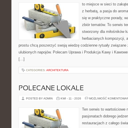
to miejsce w sieci to zakąt
z herbatą, a pasja do arom
się w praktyczne porady, wa
zbiór tematów. To serwis te
stworzony dla miłośników 
herbacianych kompozycji, a 
prostu chcą poszerzyć swoją wiedzę codzienne rytuały związane
ulubionych napojów. Polecam Uprawa i Produkcja Kawy i Kawowe
[…]
CATEGORIES:
ARCHITEKTURA
POLECANE LOKALE
POSTED BY ADMIN
KWI - 11 - 2026
MOŻLIWOŚĆ KOMENTOWA
Ten serwis to wartościowe 
pasjonatach dobrego jedzeni
restauracjach z całego świa