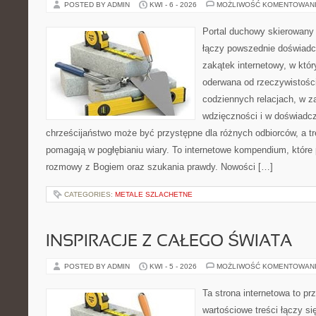
POSTED BY ADMIN
KWI - 6 - 2026
MOŻLIWOŚĆ KOMENTOWAN
Portal duchowy skierowany 
łączy powszednie doświadc
zakątek internetowy, w któr
oderwana od rzeczywistośc
codziennych relacjach, w 
wdzięczności i w doświadcz
chrześcijaństwo może być przystępne dla różnych odbiorców, a tr
pomagają w pogłębianiu wiary. To internetowe kompendium, które p
rozmowy z Bogiem oraz szukania prawdy. Nowości […]
CATEGORIES:
METALE SZLACHETNE
INSPIRACJE Z CAŁEGO ŚWIATA
POSTED BY ADMIN
KWI - 5 - 2026
MOŻLIWOŚĆ KOMENTOWAN
Ta strona internetowa to pr
wartościowe treści łączy s