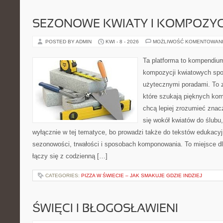
SEZONOWE KWIATY I KOMPOZYC
POSTED BY ADMIN
KWI - 8 - 2026
MOŻLIWOŚĆ KOMENTOWAN
Ta platforma to kompendium
kompozycji kwiatowych spo
użytecznymi poradami. To z
które szukają pięknych kom
chcą lepiej zrozumieć znac
się wokół kwiatów do ślubu,
wyłącznie w tej tematyce, bo prowadzi także do tekstów edukacyj
sezonowości, trwałości i sposobach komponowania. To miejsce dl
łączy się z codzienną […]
CATEGORIES:
PIZZA W ŚWIECIE – JAK SMAKUJE GDZIE INDZIEJ
ŚWIĘCI I BŁOGOSŁAWIENI