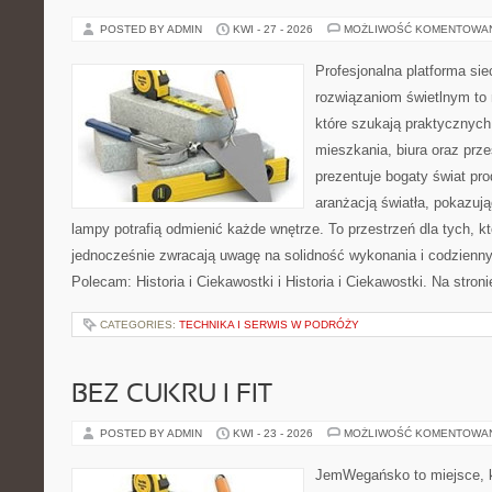
POSTED BY ADMIN
KWI - 27 - 2026
MOŻLIWOŚĆ KOMENTOWA
Profesjonalna platforma si
rozwiązaniom świetlnym to 
które szukają praktycznych 
mieszkania, biura oraz prz
prezentuje bogaty świat pr
aranżacją światła, pokazuj
lampy potrafią odmienić każde wnętrze. To przestrzeń dla tych, kt
jednocześnie zwracają uwagę na solidność wykonania i codzienny
Polecam: Historia i Ciekawostki i Historia i Ciekawostki. Na stro
CATEGORIES:
TECHNIKA I SERWIS W PODRÓŻY
BEZ CUKRU I FIT
POSTED BY ADMIN
KWI - 23 - 2026
MOŻLIWOŚĆ KOMENTOWA
JemWegańsko to miejsce, kt