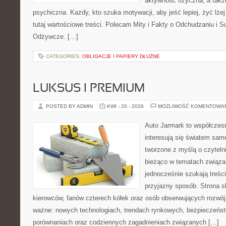
aktywność fizyczna, a takż
psychiczna. Każdy, kto szuka motywacji, aby jeść lepiej, żyć lżej 
tutaj wartościowe treści. Polecam Mity i Fakty o Odchudzaniu i Su
Odżywcze. […]
CATEGORIES:
OBLIGACJE I PAPIERY DŁUŻNE
LUKSUS I PREMIUM
POSTED BY ADMIN
KWI - 20 - 2026
MOŻLIWOŚĆ KOMENTOWA
Auto Jarmark to współczesn
interesują się światem sa
tworzone z myślą o czyteln
bieżąco w tematach związa
jednocześnie szukają treśc
przyjazny sposób. Strona sk
kierowców, fanów czterech kółek oraz osób obserwujących rozwój
ważne: nowych technologiach, trendach rynkowych, bezpieczeństwi
porównaniach oraz codziennych zagadnieniach związanych […]