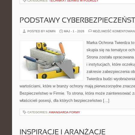
CATEGORIES:
TECHNIKA I SERWIS W PODRÓŻY
PODSTAWY CYBERBEZPIECZEŃS
POSTED BY ADMIN
MAJ - 1 - 2026
MOŻLIWOŚĆ KOMENTOWAN
Marka Ochrona Twierdza to 
skupia się na tematyce oc
Strona została opracowana 
i instytucjach, które oczeku
zakresie zabezpieczenia o
Twierdza budzi wyobrażenia
wartościami, które w branży ochrony mają pierwszorzędne znacze
Bezpieczeństwo w Firmie. To strona, która może zainteresować za
właścicieli posesji, dla których bezpieczeństwo […]
CATEGORIES:
AWANGARDA FORMY
INSPIRACJE I ARANŻACJE