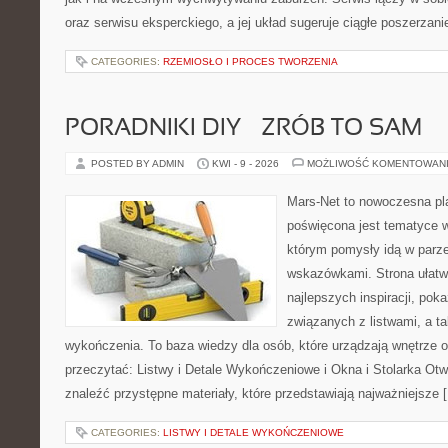
oraz serwisu eksperckiego, a jej układ sugeruje ciągłe poszerzan
CATEGORIES:
RZEMIOSŁO I PROCES TWORZENIA
PORADNIKI DIY – ZRÓB TO SAM
POSTED BY ADMIN
KWI - 9 - 2026
MOŻLIWOŚĆ KOMENTOWAN
Mars-Net to nowoczesna pla
poświęcona jest tematyce wn
którym pomysły idą w parz
wskazówkami. Strona ułatw
najlepszych inspiracji, pok
związanych z listwami, a t
wykończenia. To baza wiedzy dla osób, które urządzają wnętrze 
przeczytać: Listwy i Detale Wykończeniowe i Okna i Stolarka Ot
znaleźć przystępne materiały, które przedstawiają najważniejsze 
CATEGORIES:
LISTWY I DETALE WYKOŃCZENIOWE