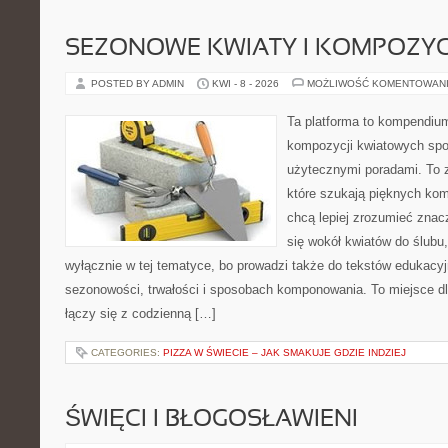
SEZONOWE KWIATY I KOMPOZYC
POSTED BY ADMIN
KWI - 8 - 2026
MOŻLIWOŚĆ KOMENTOWAN
Ta platforma to kompendium
kompozycji kwiatowych spo
użytecznymi poradami. To z
które szukają pięknych kom
chcą lepiej zrozumieć znac
się wokół kwiatów do ślubu,
wyłącznie w tej tematyce, bo prowadzi także do tekstów edukacyj
sezonowości, trwałości i sposobach komponowania. To miejsce dl
łączy się z codzienną […]
CATEGORIES:
PIZZA W ŚWIECIE – JAK SMAKUJE GDZIE INDZIEJ
ŚWIĘCI I BŁOGOSŁAWIENI