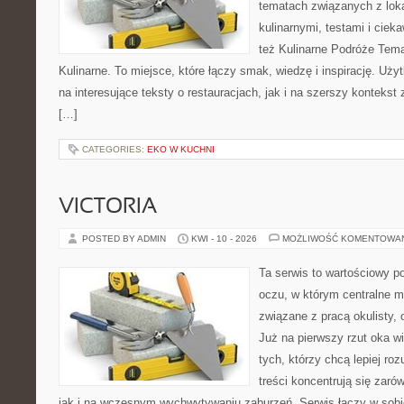
tematach związanych z lok
kulinarnymi, testami i cie
też Kulinarne Podróże Tema
Kulinarne. To miejsce, które łączy smak, wiedzę i inspirację. Uż
na interesujące teksty o restauracjach, jak i na szerszy kontekst
[…]
CATEGORIES:
EKO W KUCHNI
VICTORIA
POSTED BY ADMIN
KWI - 10 - 2026
MOŻLIWOŚĆ KOMENTOWA
Ta serwis to wartościowy p
oczu, w którym centralne m
związane z pracą okulisty, 
Już na pierwszy rzut oka wid
tych, którzy chcą lepiej ro
treści koncentrują się zaró
jak i na wczesnym wychwytywaniu zaburzeń. Serwis łączy w sobi