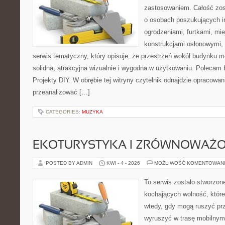
zastosowaniem. Całość zos
o osobach poszukujących in
ogrodzeniami, furtkami, mi
konstrukcjami osłonowymi, 
serwis tematyczny, który opisuje, że przestrzeń wokół budynku 
solidna, atrakcyjna wizualnie i wygodna w użytkowaniu. Polecam
Projekty DIY. W obrębie tej witryny czytelnik odnajdzie opracowan
przeanalizować […]
CATEGORIES:
MUZYKA
EKOTURYSTYKA I ZRÓWNOWAŻ
POSTED BY ADMIN
KWI - 4 - 2026
MOŻLIWOŚĆ KOMENTOWAN
To serwis zostało stworzon
kochających wolność, które 
wtedy, gdy mogą ruszyć prz
wyruszyć w trasę mobilny