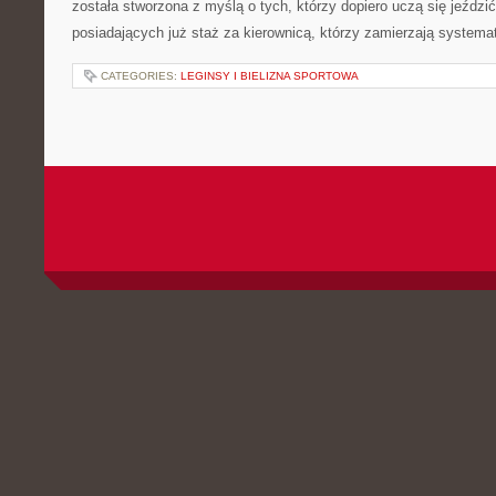
została stworzona z myślą o tych, którzy dopiero uczą się jeździ
posiadających już staż za kierownicą, którzy zamierzają systema
CATEGORIES:
LEGINSY I BIELIZNA SPORTOWA