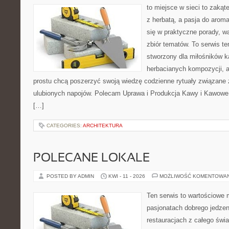
to miejsce w sieci to zakąt
z herbatą, a pasja do arom
się w praktyczne porady, wa
zbiór tematów. To serwis te
stworzony dla miłośników 
herbacianych kompozycji, a 
prostu chcą poszerzyć swoją wiedzę codzienne rytuały związane
ulubionych napojów. Polecam Uprawa i Produkcja Kawy i Kawowe
[…]
CATEGORIES:
ARCHITEKTURA
POLECANE LOKALE
POSTED BY ADMIN
KWI - 11 - 2026
MOŻLIWOŚĆ KOMENTOWA
Ten serwis to wartościowe 
pasjonatach dobrego jedzeni
restauracjach z całego świa