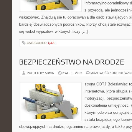
informacyjno-poradnikowy dl
z przyrodą, ale jednocześn
wskazówek. Znajdują się tu opracowania dla osób stawiających pi
bardziej doświadczonych podróżników, którzy chcą stale rozwijać
się wokół wyjazdów, w których liczy […]
CATEGORIES:
Q&A
BEZPIECZEŃSTWO NA DRODZE
POSTED BY ADMIN
KWI - 3 - 2026
MOŻLIWOŚĆ KOMENTOWAN
strona ODTJ Bolesławiec to
internetowa, która skupia s
motoryzacji, bezpieczeństw
doskonalenia umiejętności k
którym odbiorca odnajdzie 
sztuki bezpiecznego kierow
obowiązujących na drodze, egzaminu na prawo jazdy, a także psyc