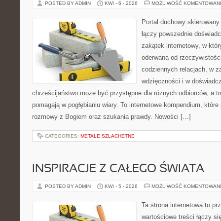
POSTED BY ADMIN
KWI - 6 - 2026
MOŻLIWOŚĆ KOMENTOWAN
Portal duchowy skierowany 
łączy powszednie doświadc
zakątek internetowy, w któr
oderwana od rzeczywistośc
codziennych relacjach, w 
wdzięczności i w doświadcz
chrześcijaństwo może być przystępne dla różnych odbiorców, a tr
pomagają w pogłębianiu wiary. To internetowe kompendium, które p
rozmowy z Bogiem oraz szukania prawdy. Nowości […]
CATEGORIES:
METALE SZLACHETNE
INSPIRACJE Z CAŁEGO ŚWIATA
POSTED BY ADMIN
KWI - 5 - 2026
MOŻLIWOŚĆ KOMENTOWAN
Ta strona internetowa to pr
wartościowe treści łączy s