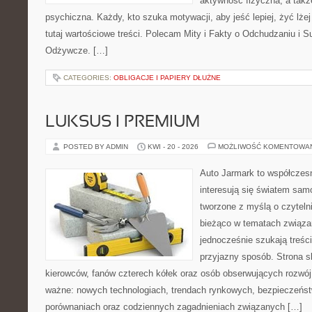
aktywność fizyczna, a takż
psychiczna. Każdy, kto szuka motywacji, aby jeść lepiej, żyć lżej 
tutaj wartościowe treści. Polecam Mity i Fakty o Odchudzaniu i Su
Odżywcze. […]
CATEGORIES:
OBLIGACJE I PAPIERY DŁUŻNE
LUKSUS I PREMIUM
POSTED BY ADMIN
KWI - 20 - 2026
MOŻLIWOŚĆ KOMENTOWA
Auto Jarmark to współczesn
interesują się światem sa
tworzone z myślą o czyteln
bieżąco w tematach związa
jednocześnie szukają treśc
przyjazny sposób. Strona sk
kierowców, fanów czterech kółek oraz osób obserwujących rozwój
ważne: nowych technologiach, trendach rynkowych, bezpieczeństwi
porównaniach oraz codziennych zagadnieniach związanych […]