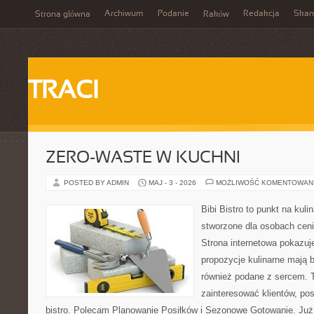
Archiwum
Podanie
Redakcja
Skan
Strona główna
Raków
TRACI
ZERO-WASTE W KUCHNI
POSTED BY ADMIN
MAJ - 3 - 2026
MOŻLIWOŚĆ KOMENTOWAN
Bibi Bistro to punkt na kuli
stworzone dla osobach cen
Strona internetowa pokazuj
propozycje kulinarne mają 
również podane z sercem. T
zainteresować klientów, p
bistro. Polecam Planowanie Posiłków i Sezonowe Gotowanie. Już