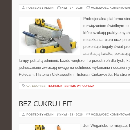
POSTED BY ADMIN
KWI - 27 - 2026
MOŻLIWOŚĆ KOMENTOWA
Profesjonalna platforma si
rozwiązaniom świetlnym to 
które szukają praktycznych 
mieszkania, biura oraz prz
prezentuje bogaty świat pr
aranżacją światła, pokazuj
lampy potrafią odmienić każde wnętrze. To przestrzeń dla tych, kt
jednocześnie zwracają uwagę na solidność wykonania i codzienny
Polecam: Historia i Ciekawostki i Historia i Ciekawostki. Na stro
CATEGORIES:
TECHNIKA I SERWIS W PODRÓŻY
BEZ CUKRU I FIT
POSTED BY ADMIN
KWI - 23 - 2026
MOŻLIWOŚĆ KOMENTOWA
JemWegańsko to miejsce, kt