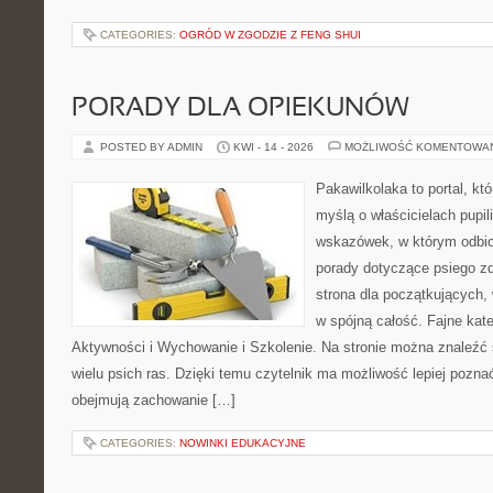
CATEGORIES:
OGRÓD W ZGODZIE Z FENG SHUI
PORADY DLA OPIEKUNÓW
POSTED BY ADMIN
KWI - 14 - 2026
MOŻLIWOŚĆ KOMENTOWA
Pakawilkolaka to portal, kt
myślą o właścicielach pupil
wskazówek, w którym odbio
porady dotyczące psiego zd
strona dla początkujących, 
w spójną całość. Fajne kate
Aktywności i Wychowanie i Szkolenie. Na stronie można znaleźć
wielu psich ras. Dzięki temu czytelnik ma możliwość lepiej pozna
obejmują zachowanie […]
CATEGORIES:
NOWINKI EDUKACYJNE