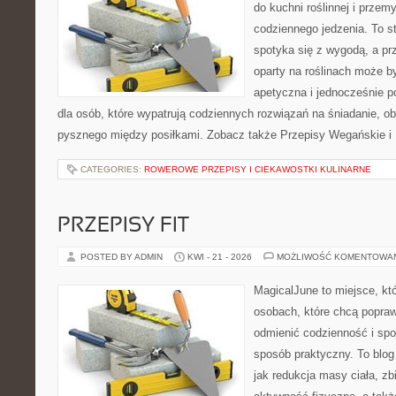
do kuchni roślinnej i przem
codziennego jedzenia. To st
spotyka się z wygodą, a prz
oparty na roślinach może by
apetyczna i jednocześnie po
dla osób, które wypatrują codziennych rozwiązań na śniadanie, ob
pysznego między posiłkami. Zobacz także Przepisy Wegańskie i D
CATEGORIES:
ROWEROWE PRZEPISY I CIEKAWOSTKI KULINARNE
PRZEPISY FIT
POSTED BY ADMIN
KWI - 21 - 2026
MOŻLIWOŚĆ KOMENTOWA
MagicalJune to miejsce, kt
osobach, które chcą popra
odmienić codzienność i spo
sposób praktyczny. To blo
jak redukcja masy ciała, z