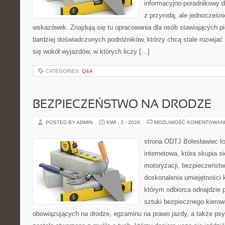
informacyjno-poradnikowy dl
z przyrodą, ale jednocześn
wskazówek. Znajdują się tu opracowania dla osób stawiających pi
bardziej doświadczonych podróżników, którzy chcą stale rozwijać
się wokół wyjazdów, w których liczy […]
CATEGORIES:
Q&A
BEZPIECZEŃSTWO NA DRODZE
POSTED BY ADMIN
KWI - 3 - 2026
MOŻLIWOŚĆ KOMENTOWAN
strona ODTJ Bolesławiec to
internetowa, która skupia s
motoryzacji, bezpieczeństw
doskonalenia umiejętności k
którym odbiorca odnajdzie 
sztuki bezpiecznego kierow
obowiązujących na drodze, egzaminu na prawo jazdy, a także psyc