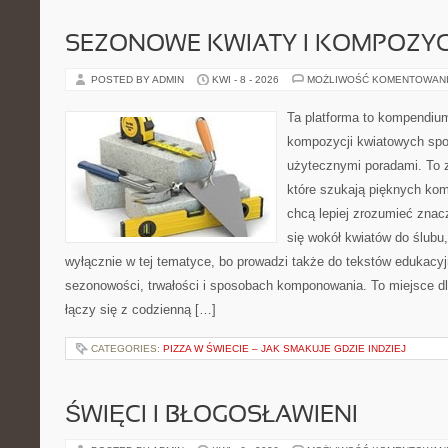
SEZONOWE KWIATY I KOMPOZYC
POSTED BY ADMIN
KWI - 8 - 2026
MOŻLIWOŚĆ KOMENTOWAN
Ta platforma to kompendium
kompozycji kwiatowych spo
użytecznymi poradami. To z
które szukają pięknych kom
chcą lepiej zrozumieć znac
się wokół kwiatów do ślubu,
wyłącznie w tej tematyce, bo prowadzi także do tekstów edukacyj
sezonowości, trwałości i sposobach komponowania. To miejsce dl
łączy się z codzienną […]
CATEGORIES:
PIZZA W ŚWIECIE – JAK SMAKUJE GDZIE INDZIEJ
ŚWIĘCI I BŁOGOSŁAWIENI