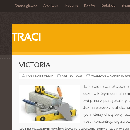
Archiwum
Podanie
Redakcja
Skan
Strona główna
Raków
TRACI
VICTORIA
POSTED BY ADMIN
KWI - 10 - 2026
MOŻLIWOŚĆ KOMENTOWA
Ta serwis to wartościowy p
oczu, w którym centralne m
związane z pracą okulisty, 
Już na pierwszy rzut oka wid
tych, którzy chcą lepiej ro
treści koncentrują się zaró
jak i na wczesnym wychwytywaniu zaburzeń. Serwis łączy w sobi