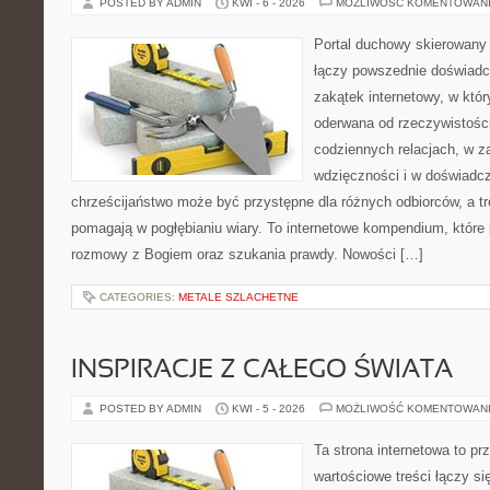
POSTED BY ADMIN
KWI - 6 - 2026
MOŻLIWOŚĆ KOMENTOWAN
Portal duchowy skierowany 
łączy powszednie doświadc
zakątek internetowy, w któr
oderwana od rzeczywistośc
codziennych relacjach, w 
wdzięczności i w doświadcz
chrześcijaństwo może być przystępne dla różnych odbiorców, a tr
pomagają w pogłębianiu wiary. To internetowe kompendium, które p
rozmowy z Bogiem oraz szukania prawdy. Nowości […]
CATEGORIES:
METALE SZLACHETNE
INSPIRACJE Z CAŁEGO ŚWIATA
POSTED BY ADMIN
KWI - 5 - 2026
MOŻLIWOŚĆ KOMENTOWAN
Ta strona internetowa to pr
wartościowe treści łączy s