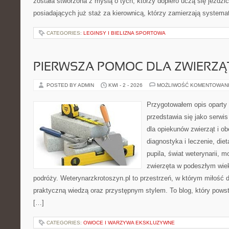
została stworzona z myślą o tych, którzy dopiero uczą się jeździ
posiadających już staż za kierownicą, którzy zamierzają systema
CATEGORIES:
LEGINSY I BIELIZNA SPORTOWA
PIERWSZA POMOC DLA ZWIERZĄ
POSTED BY ADMIN
KWI - 2 - 2026
MOŻLIWOŚĆ KOMENTOWAN
Przygotowałem opis oparty 
przedstawia się jako serwis
dla opiekunów zwierząt i ob
diagnostyka i leczenie, diet
pupila, świat weterynarii, m
zwierzęta w podeszłym wie
podróży. Weterynarzkrotoszyn.pl to przestrzeń, w którym miłość d
praktyczną wiedzą oraz przystępnym stylem. To blog, który powst
[…]
CATEGORIES:
OWOCE I WARZYWA EKSKLUZYWNE