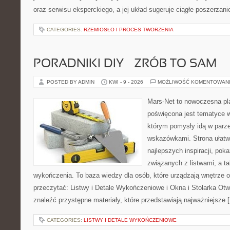
oraz serwisu eksperckiego, a jej układ sugeruje ciągłe poszerzan
CATEGORIES:
RZEMIOSŁO I PROCES TWORZENIA
PORADNIKI DIY – ZRÓB TO SAM
POSTED BY ADMIN
KWI - 9 - 2026
MOŻLIWOŚĆ KOMENTOWAN
Mars-Net to nowoczesna pla
poświęcona jest tematyce wn
którym pomysły idą w parz
wskazówkami. Strona ułatw
najlepszych inspiracji, pok
związanych z listwami, a t
wykończenia. To baza wiedzy dla osób, które urządzają wnętrze 
przeczytać: Listwy i Detale Wykończeniowe i Okna i Stolarka Ot
znaleźć przystępne materiały, które przedstawiają najważniejsze 
CATEGORIES:
LISTWY I DETALE WYKOŃCZENIOWE