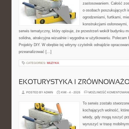
zastosowaniem. Całość zos
o osobach poszukujących in
ogrodzeniami, furtkami, mi
konstrukcjami osłonowymi, 
serwis tematyczny, który opisuje, że przestrzeń wokół budynku 
solidna, atrakcyjna wizualnie i wygodna w użytkowaniu. Polecam
Projekty DIY. W obrębie tej witryny czytelnik odnajdzie opracowan
przeanalizować […]
CATEGORIES:
MUZYKA
EKOTURYSTYKA I ZRÓWNOWAŻ
POSTED BY ADMIN
KWI - 4 - 2026
MOŻLIWOŚĆ KOMENTOWAN
To serwis zostało stworzon
kochających wolność, które 
wtedy, gdy mogą ruszyć prz
wyruszyć w trasę mobilny