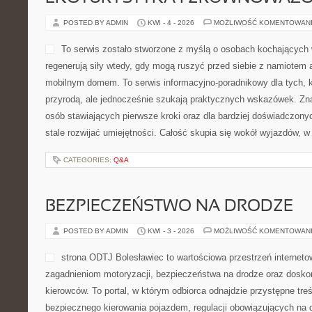
POSTED BY ADMIN
KWI - 4 - 2026
MOŻLIWOŚĆ KOMENTOWAN
To serwis zostało stworzone z myślą o osobach kochających w
regenerują siły wtedy, gdy mogą ruszyć przed siebie z namiotem 
mobilnym domem. To serwis informacyjno-poradnikowy dla tych, k
przyrodą, ale jednocześnie szukają praktycznych wskazówek. Znaj
osób stawiających pierwsze kroki oraz dla bardziej doświadczony
stale rozwijać umiejętności. Całość skupia się wokół wyjazdów, w 
CATEGORIES:
Q&A
BEZPIECZEŃSTWO NA DRODZE
POSTED BY ADMIN
KWI - 3 - 2026
MOŻLIWOŚĆ KOMENTOWAN
strona ODTJ Bolesławiec to wartościowa przestrzeń internetow
zagadnieniom motoryzacji, bezpieczeństwa na drodze oraz doskon
kierowców. To portal, w którym odbiorca odnajdzie przystępne tre
bezpiecznego kierowania pojazdem, regulacji obowiązujących na