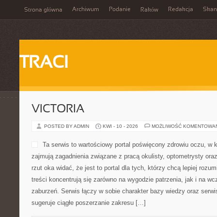
Archiwum
Podanie
Redakcja
Skan
Strona główna
Raków
TRACI
VICTORIA
POSTED BY ADMIN
KWI - 10 - 2026
MOŻLIWOŚĆ KOMENTOWA
Ta serwis to wartościowy portal poświęcony zdrowiu oczu, w 
zajmują zagadnienia związane z pracą okulisty, optometrysty ora
rzut oka widać, że jest to portal dla tych, którzy chcą lepiej roz
treści koncentrują się zarówno na wygodzie patrzenia, jak i na
zaburzeń. Serwis łączy w sobie charakter bazy wiedzy oraz serwis
sugeruje ciągłe poszerzanie zakresu […]