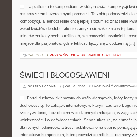
Ta platforma to kompendium, w którym świat kompozycji kwia
romantyzmem i użytecznymi poradami. To zbiór podpowiedzi dla o
kompozycji, a jednocześnie chcą lepiej zrozumieć znaczenie kwia
wokół kwiatów do ślubu, ale nie zamyka się wyłącznie w tej tema
tekstów edukacyjnych o roślinach, sezonowości, trwałości i spo
miejsce dla pasjonatów, gdzie lekkość łączy się z codzienną […]
CATEGORIES:
PIZZA W ŚWIECIE – JAK SMAKUJE GDZIE INDZIEJ
ŚWIĘCI I BŁOGOSŁAWIENI
POSTED BY ADMIN
KWI - 6 - 2026
MOŻLIWOŚĆ KOMENTOWAN
Portal duchowy skierowany do osób wierzących, który łączy 
duchowością. To zakątek internetowy, w którym zaufanie Bogu ni
rzeczywistości, lecz obecna w codziennych relacjach, w zajęcia
wdzięczności i w doświadczeniach. Serwis ukazuje, że chrześci
dla różnych odbiorców, a treści publikowane na stronie pomagają w
internetowe kompendium, które prowadzi do refleksji, rozmowy z