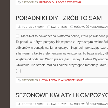
CATEGORIES:
RZEMIOSŁO I PROCES TWORZENIA
PORADNIKI DIY – ZRÓB TO SAM
POSTED BY ADMIN
KWI - 9 - 2026
MOŻLIWOŚĆ KOMENTOWAN
Mars-Net to nowoczesna platforma online, która poświęcona je
To portal, w którym pomysły idą w parze z użytecznymi wskazówk
odbiorców w odnajdywaniu najlepszych inspiracji, pokazując szer
z listwami, a także z elementami wykończenia. To baza wiedzy dl
wnętrze od podstaw. Warto przeczytać: Listwy i Detale Wykończen
Otworowa. Na stronie można znaleźć przystępne materiały, które 
[…]
CATEGORIES:
LISTWY I DETALE WYKOŃCZENIOWE
SEZONOWE KWIATY I KOMPOZYC
POSTED BY ADMIN
KWI - 8 - 2026
MOŻLIWOŚĆ KOMENTOWAN