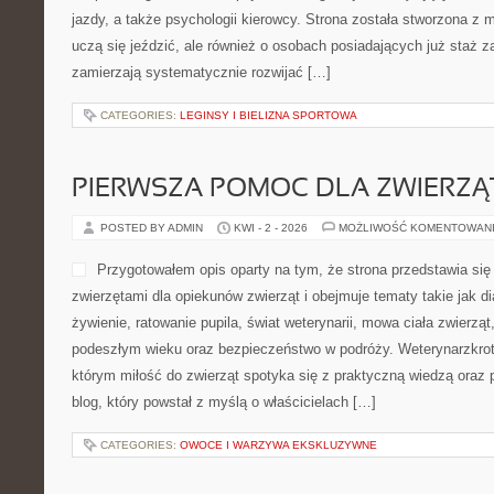
jazdy, a także psychologii kierowcy. Strona została stworzona z m
uczą się jeździć, ale również o osobach posiadających już staż z
zamierzają systematycznie rozwijać […]
CATEGORIES:
LEGINSY I BIELIZNA SPORTOWA
PIERWSZA POMOC DLA ZWIERZĄ
POSTED BY ADMIN
KWI - 2 - 2026
MOŻLIWOŚĆ KOMENTOWAN
Przygotowałem opis oparty na tym, że strona przedstawia się 
zwierzętami dla opiekunów zwierząt i obejmuje tematy takie jak dia
żywienie, ratowanie pupila, świat weterynarii, mowa ciała zwierząt
podeszłym wieku oraz bezpieczeństwo w podróży. Weterynarzkroto
którym miłość do zwierząt spotyka się z praktyczną wiedzą oraz
blog, który powstał z myślą o właścicielach […]
CATEGORIES:
OWOCE I WARZYWA EKSKLUZYWNE