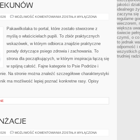
jakości dzia
IEKUNÓW
idealnego ży
zaczyna się 
PORADY
2026
MOŻLIWOŚĆ KOMENTOWANIA
ZOSTAŁA WYŁĄCZONA
regularne go
DLA
wieczorem, m
OPIEKUNÓW
większa uwa
Pakawilkolaka to portal, które zostało stworzone z
świecie peł
myślą o właścicielach pupili. To zbiór praktycznych
czymś, o co 
to jednak wa
wskazówek, w którym odbiorca znajdzie praktyczne
odporność i
porady dotyczące psiego zdrowia i zachowania. To
wszystkich p
trudniej rad
strona dla początkujących, w którym inspiracja łączą się
w spójną całość. Fajne kategorie to Psie Podróże i
nie. Na stronie można znaleźć szczegółowe charakterystyki
elnik ma możliwość lepiej poznać konkretne rasy. Opisy
NE
ANŻACJE
INSPIRACJE
2026
MOŻLIWOŚĆ KOMENTOWANIA
ZOSTAŁA WYŁĄCZONA
I
ARANŻACJE