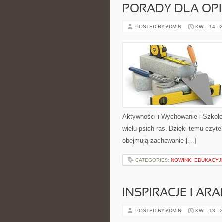
PORADY DLA OP
POSTED BY ADMIN
KWI - 14 - 
Aktywności i Wychowanie i Szkole
wielu psich ras. Dzięki temu czyt
obejmują zachowanie […]
CATEGORIES:
NOWINKI EDUKACYJ
INSPIRACJE I AR
POSTED BY ADMIN
KWI - 13 - 