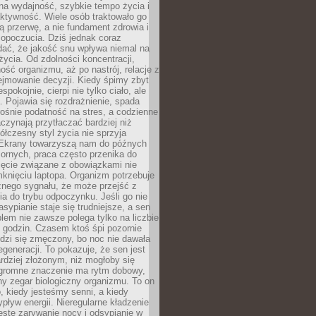
na wydajność, szybkie tempo życia i
ktywność. Wiele osób traktowało go
ą przerwę, a nie fundament zdrowia i
opoczucia. Dziś jednak coraz
dać, że jakość snu wpływa niemal na
życia. Od zdolności koncentracji,
ość organizmu, aż po nastrój, relacje z
ejmowanie decyzji. Kiedy śpimy zbyt
espokojnie, cierpi nie tylko ciało, ale
. Pojawia się rozdrażnienie, spada
ośnie podatność na stres, a codzienne
czynają przytłaczać bardziej niż
łczesny styl życia nie sprzyja
. Ekrany towarzyszą nam do późnych
ornych, praca często przenika do
ięcie związane z obowiązkami nie
knięciu laptopa. Organizm potrzebuje
źnego sygnału, że może przejść z
nia do trybu odpoczynku. Jeśli go nie
asypianie staje się trudniejsze, a sen
blem nie zawsze polega tylko na liczbie
 godzin. Czasem ktoś śpi pozornie
udzi się zmęczony, bo noc nie dawała
egeneracji. To pokazuje, że sen jest
dziej złożonym, niż mogłoby się
romne znaczenie ma rytm dobowy,
lny zegar biologiczny organizmu. To on
, kiedy jesteśmy senni, a kiedy
pływ energii. Nieregularne kładzenie
ęste zarywanie nocy i odsypianie w