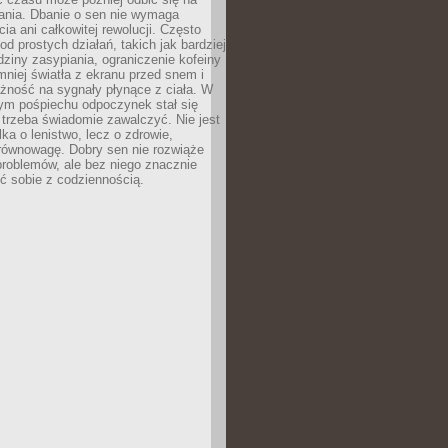
łania. Dbanie o sen nie wymaga
cia ani całkowitej rewolucji. Często
od prostych działań, takich jak bardziej
dziny zasypiania, ograniczenie kofeiny
niej światła z ekranu przed snem i
żność na sygnały płynące z ciała. W
nym pośpiechu odpoczynek stał się
trzeba świadomie zawalczyć. Nie jest
lka o lenistwo, lecz o zdrowie,
 równowagę. Dobry sen nie rozwiąże
roblemów, ale bez niego znacznie
zić sobie z codziennością.