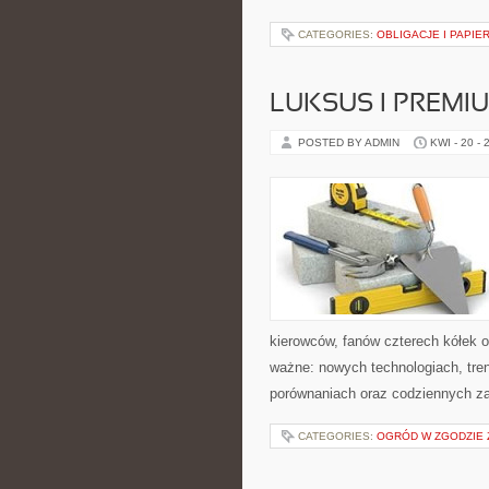
CATEGORIES:
OBLIGACJE I PAPIE
LUKSUS I PREMI
POSTED BY ADMIN
KWI - 20 - 
kierowców, fanów czterech kółek 
ważne: nowych technologiach, tren
porównaniach oraz codziennych z
CATEGORIES:
OGRÓD W ZGODZIE 