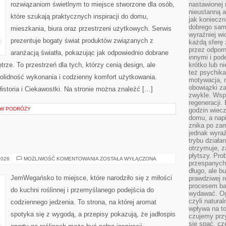
rozwiązaniom świetlnym to miejsce stworzone dla osób,
nastawionej 
nieustanną a
które szukają praktycznych inspiracji do domu,
jak konieczn
dobrego sam
mieszkania, biura oraz przestrzeni użytkowych. Serwis
wyraźniej wi
prezentuje bogaty świat produktów związanych z
każdą sferę 
przez odporn
aranżacją światła, pokazując jak odpowiednio dobrane
innymi i pod
rze. To przestrzeń dla tych, którzy cenią design, ale
krótko lub ni
też psychika
olidność wykonania i codzienny komfort użytkowania.
motywacja, r
obowiązki za
Historia i Ciekawostki. Na stronie można znaleźć […]
zwykle. Wspó
regeneracji
S W PODRÓŻY
godzin wiecz
domu, a nap
znika po zam
jednak wyra
trybu działa
otrzymuje, z
płytszy. Pro
BEZ
2026
MOŻLIWOŚĆ KOMENTOWANIA
ZOSTAŁA WYŁĄCZONA
przespanych
CUKRU
I
długo, ale b
FIT
JemWegańsko to miejsce, które narodziło się z miłości
prawdziwej r
procesem bar
do kuchni roślinnej i przemyślanego podejścia do
wydawać. Og
czyli natura
codziennego jedzenia. To strona, na której aromat
wpływa na to
spotyka się z wygodą, a przepisy pokazują, że jadłospis
czujemy przy
się spać, cz