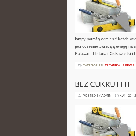
lampy potrafią odmienić każde wnęt
jednocześnie zwracają uwagę na s
Polecam: Historia i Ciekawostki i 
CATEGORIES:
TECHNIKA I SERWI
BEZ CUKRU I FIT
POSTED BY ADMIN
KWI - 23 - 