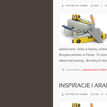
POSTED BY ADMIN
MAJ - 1 - 2
wartościami, które w branży ochr
Bezpieczeństwo w Firmie. To stron
właścicieli posesji, dla których b
CATEGORIES:
AWANGARDA FORMY
INSPIRACJE I AR
POSTED BY ADMIN
KWI - 27 - 