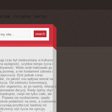
SCRIBE
FACEBOOK
TWITTER
ugi czas był niedoceniany w kulturze
na wydajność, szybkie tempo życia i
ktywność. Wiele osób traktowało go
ą przerwę, a nie fundament zdrowia i
opoczucia. Dziś jednak coraz
dać, że jakość snu wpływa niemal na
życia. Od zdolności koncentracji,
ość organizmu, aż po nastrój, relacje z
ejmowanie decyzji. Kiedy śpimy zbyt
espokojnie, cierpi nie tylko ciało, ale
. Pojawia się rozdrażnienie, spada
ośnie podatność na stres, a codzienne
czynają przytłaczać bardziej niż
łczesny styl życia nie sprzyja