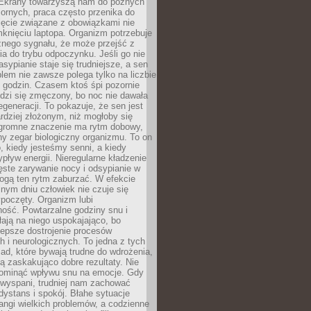
. Ekrany towarzyszą nam do późnych
ornych, praca często przenika do
ięcie związane z obowiązkami nie
knięciu laptopa. Organizm potrzebuje
źnego sygnału, że może przejść z
nia do trybu odpoczynku. Jeśli go nie
asypianie staje się trudniejsze, a sen
blem nie zawsze polega tylko na liczbie
 godzin. Czasem ktoś śpi pozornie
udzi się zmęczony, bo noc nie dawała
egeneracji. To pokazuje, że sen jest
dziej złożonym, niż mogłoby się
romne znaczenie ma rytm dobowy,
lny zegar biologiczny organizmu. To on
, kiedy jesteśmy senni, a kiedy
pływ energii. Nieregularne kładzenie
ęste zarywanie nocy i odsypianie w
gą ten rytm zaburzać. W efekcie
nym dniu człowiek nie czuje się
poczęty. Organizm lubi
ość. Powtarzalne godziny snu i
łają na niego uspokajająco, bo
lepsze dostrojenie procesów
 i neurologicznych. To jedna z tych
ad, które bywają trudne do wdrożenia,
ą zaskakująco dobre rezultaty. Nie
ominąć wpływu snu na emocje. Gdy
ewyspani, trudniej nam zachować
 dystans i spokój. Błahe sytuacje
rangi wielkich problemów, a codzienne