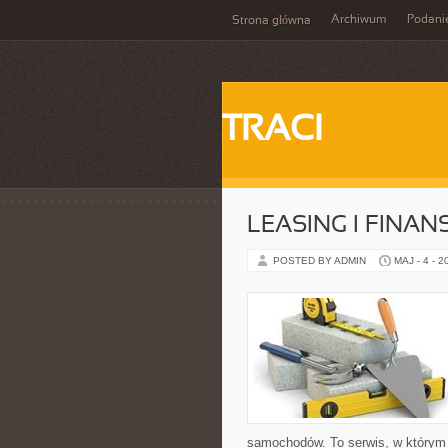
Archiwum
Podani
Strona główna
TRACI
LEASING I FINA
POSTED BY ADMIN
MAJ - 4 - 2
samochodów. To serwis, w którym