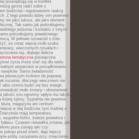
iej przeradzają się w konflikt.
mózg gorzej radzi sobie z
iem bodźców i regulowaniem reakcji
ch. Z tego powodu dobry sen powinien
ny nie jako luksus, ale jako element
hicznej. Tak samo jak potrzebujemy
iedniego jedzenia i kontaktu z innymi
 samo potrzebujemy prawdziwego
nocą. W połowie rozważań o śnie
żyć, że coraz więcej osób szuka
eneracji, wieczornych rytuałach i
ciszania się, dlatego dobrze
strona tematyczna
poświęcona
lowi życia może stać się dla wielu
 realnym wsparciem w porządkowaniu
h nawyków. Sama świadomość
wa pierwszym krokiem do poprawy.
iek rozumie, dlaczego wieczorem nie
albo czemu budzi się bez energii,
wprowadzać małe zmiany i obserwować
 Na jakość snu ogromny wpływ ma także
w której śpimy. Sypialnia nie powinna
 biura, magazynu ani centrum
 więcej w niej bodźców, tym trudniej o
 Znaczenie mają temperatura,
, wygodne łóżko, świeże powietrze i
 hałasu. Czasem niewielka zmiana, jak
lefonu poza zasięg ręki czy
ie pokoju przed snem, daje lepszy
lejne próby zasypiania przy zmęczeniu