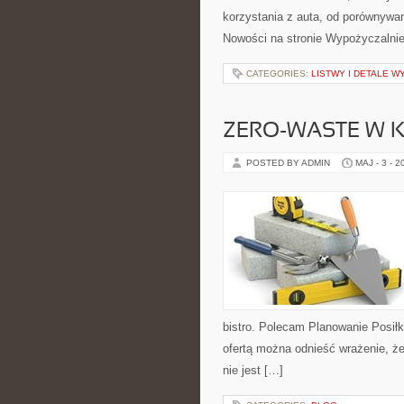
korzystania z auta, od porównywa
Nowości na stronie Wypożyczalnie
CATEGORIES:
LISTWY I DETALE 
ZERO-WASTE W 
POSTED BY ADMIN
MAJ - 3 - 2
bistro. Polecam Planowanie Posił
ofertą można odnieść wrażenie, że
nie jest […]