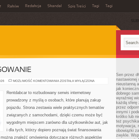
e
Redakcja
Skandal
Tagi
Tagi
Raków
Spis Treści
SUB
NSOWANIE
Sen przez dł
nastawionej 
LEASING
026
MOŻLIWOŚĆ KOMENTOWANIA
ZOSTAŁA WYŁĄCZONA
nieustanną a
I
FINANSOWANIE
jak konieczn
Rentdabcar to rozbudowany serwis internetowy
dobrego sam
wyraźniej wi
prowadzony z myślą o osobach, które planują zakup
każdą sferę 
przez odporn
pojazdu. Strona zestawia wiele praktycznych tematów
innymi i pod
związanych z samochodami, dzięki czemu może być
krótko lub ni
też psychika
wygodnym miejscem zarówno dla użytkowników aut, jak
motywacja, r
i dla tych, którzy dopiero poznają świat finansowania
obowiązki za
zwykle. Wspó
 można znaleźć omówienia dotyczące różnych aspektów