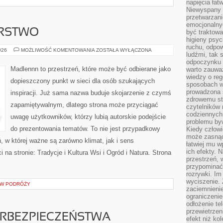
napięcia łatw
Niewyspany 
przetwarzan
emocjonalny
ARSTWO
być traktowa
higieny psyc
ruchu, odpow
DOM
026
MOŻLIWOŚĆ KOMENTOWANIA
ZOSTAŁA WYŁĄCZONA
ludźmi, tak
I
GOSPODARSTWO
odpoczynku 
Madlennn to przestrzeń, które może być odbierane jako
warto zauwa
wiedzy o reg
dopieszczony punkt w sieci dla osób szukających
sposobach wy
prowadzona
inspiracji. Już sama nazwa buduje skojarzenie z czymś
zdrowemu sty
zapamiętywalnym, dlatego strona może przyciągać
czytelników
codziennyc
uwagę użytkowników, którzy lubią autorskie podejście
problemu by
do prezentowania tematów. To nie jest przypadkowy
Kiedy człow
może zasnąć 
ń, w której ważne są zarówno klimat, jak i sens
łatwiej mu 
ich efekty.
na stronie: Tradycje i Kultura Wsi i Ogród i Natura. Strona
przestrzeń, 
przypominać
rozrywki. Im
wyciszenie.
S W PODRÓŻY
zaciemnienie
ograniczenie
odłożenie te
przewietrzen
RBEZPIECZEŃSTWA
efekt niż ko