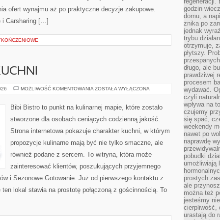
regeneracji
godzin wiecz
nia ofert wynajmu aż po praktyczne decyzje zakupowe.
domu, a nap
 i Carsharing […]
znika po zam
jednak wyra
trybu działa
WYKOŃCZENIOWE
otrzymuje, z
płytszy. Pro
przespanych
długo, ale b
KUCHNI
prawdziwej r
procesem bar
ZERO-
026
MOŻLIWOŚĆ KOMENTOWANIA
ZOSTAŁA WYŁĄCZONA
wydawać. Og
WASTE
czyli natura
W
wpływa na to
KUCHNI
Bibi Bistro to punkt na kulinarnej mapie, które zostało
czujemy przy
stworzone dla osobach ceniących codzienną jakość.
się spać, cz
weekendy mo
Strona internetowa pokazuje charakter kuchni, w którym
nawet po wol
naprawdę wy
propozycje kulinarne mają być nie tylko smaczne, ale
przewidywaln
również podane z sercem. To witryna, która może
pobudki dzia
umożliwiają 
zainteresować klientów, poszukujących przyjemnego
hormonalnych
ków i Sezonowe Gotowanie. Już od pierwszego kontaktu z
prostych zas
ale przynosz
 ten lokal stawia na prostotę połączoną z gościnnością. To
można też p
jesteśmy ni
cierpliwość,
urastają do 