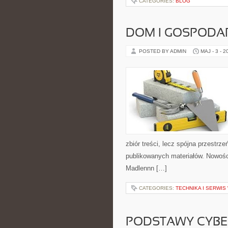
CATEGORIES:
BLOG
DOM I GOSPOD
POSTED BY ADMIN
MAJ - 3 - 2
zbiór treści, lecz spójna przestrze
publikowanych materiałów. Nowości 
Madlennn […]
CATEGORIES:
TECHNIKA I SERWI
PODSTAWY CYBE