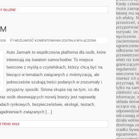
Kiedy człow
może zasnąć 
RY DŁUŻNE
łatwiej mu 
ich efekty.
przestrzeń, 
przypominać
UM
rozrywki. Im
wyciszenie.
LUKSUS
2026
MOŻLIWOŚĆ KOMENTOWANIA
ZOSTAŁA WYŁĄCZONA
zaciemnienie
I
ograniczenie
PREMIUM
odłożenie te
Auto Jarmark to współczesna platforma dla osób, które
przewietrzen
interesują się światem samochodów. To miejsce
efekt niż ko
graniczącym 
tworzone z myślą o czytelnikach, którzy chcą być na
regularność.
wieczorne ta
bieżąco w tematach związanych z motoryzacją, ale
również ich 
jednocześnie szukają treści podanych w zrozumiały i
przyznają. W
tylko na sam
przyjazny sposób. Strona skupia się na tym, co dla
zdolność uc
oraz osób obserwujących rozwój branży jest naprawdę
informacje, 
układa dośw
dach rynkowych, bezpieczeństwie, ekologii, testach,
uczące się, 
odpowiedzia
agadnieniach związanych […]
odczuwają s
działa wolnie
Z FENG SHUI
dostrzega za
rzadko bywa
egzaminem, 
oszczędność