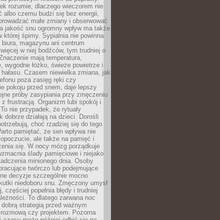
iek rozumie, dlaczego wieczorem nie
albo czemu budzi się bez energii,
wprowadzać małe zmiany i obserwować
 Na jakość snu ogromny wpływ ma także
w której śpimy. Sypialnia nie powinna
 biura, magazynu ani centrum
 więcej w niej bodźców, tym trudniej o
 Znaczenie mają temperatura,
, wygodne łóżko, świeże powietrze i
 hałasu. Czasem niewielka zmiana, jak
lefonu poza zasięg ręki czy
ie pokoju przed snem, daje lepszy
lejne próby zasypiania przy zmęczeniu
z frustracją. Organizm lubi spokój i
 To nie przypadek, że rytuały
k dobrze działają na dzieci. Dorośli
potrzebują, choć rzadziej się do tego
arto pamiętać, że sen wpływa nie
opoczucie, ale także na pamięć i
zenia się. W nocy mózg porządkuje
wzmacnia ślady pamięciowe i niejako
iadczenia minionego dnia. Osoby
pracujące twórczo lub podejmujące
lne decyzje szczególnie mocno
kutki niedoboru snu. Zmęczony umysł
j, częściej popełnia błędy i trudniej
leżności. To dlatego zarwana noc
 dobrą strategią przed ważnym
rozmową czy projektem. Pozorna
 czasu może później odbić się na