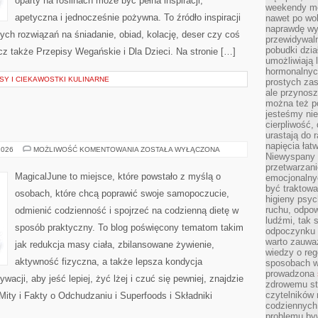
oparty na roślinach może być pełna inspiracji,
weekendy mo
apetyczna i jednocześnie pożywna. To źródło inspiracji
nawet po wol
naprawdę wy
nych rozwiązań na śniadanie, obiad, kolację, deser czy coś
przewidywaln
pobudki dzia
z także Przepisy Wegańskie i Dla Dzieci. Na stronie […]
umożliwiają 
hormonalnych
Y I CIEKAWOSTKI KULINARNE
prostych zas
ale przynosz
można też p
jesteśmy ni
cierpliwość,
urastają do 
napięcia łatw
PRZEPISY
2026
MOŻLIWOŚĆ KOMENTOWANIA
ZOSTAŁA WYŁĄCZONA
Niewyspany 
FIT
przetwarzan
MagicalJune to miejsce, które powstało z myślą o
emocjonalny
być traktowa
osobach, które chcą poprawić swoje samopoczucie,
higieny psyc
ruchu, odpow
odmienić codzienność i spojrzeć na codzienną dietę w
ludźmi, tak
sposób praktyczny. To blog poświęcony tematom takim
odpoczynku 
warto zauwa
jak redukcja masy ciała, zbilansowane żywienie,
wiedzy o reg
aktywność fizyczna, a także lepsza kondycja
sposobach wy
prowadzona
acji, aby jeść lepiej, żyć lżej i czuć się pewniej, znajdzie
zdrowemu sty
czytelników
Mity i Fakty o Odchudzaniu i Superfoods i Składniki
codziennyc
problemu by