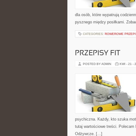
dla osób, które wypatrują codzien
pysznego między posiłkami. Zobac
CATEGORIES:
ROWEROWE PRZEPIS
PRZEPISY FIT
POSTED BY ADMIN
KWI - 21 - 
psychiczna. Każdy, kto szuka motyw
tutaj wartościowe treści. Polecam 
Odżywcze. […]