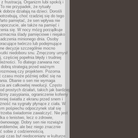
z frustracją. Organizm lubi spokój i
 To nie przypadek, że rytuały
k dobrze działają na dzieci. Dorośli
potrzebują, choć rzadziej się do tego
arto pamiętać, że sen wpływa nie
opoczucie, ale także na pamięć i
zenia się. W nocy mózg porządkuje
wzmacnia ślady pamięciowe i niejako
iadczenia minionego dnia. Osoby
pracujące twórczo lub podejmujące
lne decyzje szczególnie mocno
kutki niedoboru snu. Zmęczony umysł
j, częściej popełnia błędy i trudniej
leżności. To dlatego zarwana noc
 dobrą strategią przed ważnym
rozmową czy projektem. Pozorna
 czasu może później odbić się na
łania. Dbanie o sen nie wymaga
cia ani całkowitej rewolucji. Często
od prostych działań, takich jak bardziej
dziny zasypiania, ograniczenie kofeiny
niej światła z ekranu przed snem i
żność na sygnały płynące z ciała. W
nym pośpiechu odpoczynek stał się
trzeba świadomie zawalczyć. Nie jest
lka o lenistwo, lecz o zdrowie,
 równowagę. Dobry sen nie rozwiąże
roblemów, ale bez niego znacznie
zić sobie z codziennością.
ugi czas był niedoceniany w kulturze