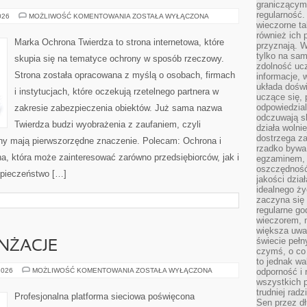
graniczącym 
regularność.
PODSTAWY
026
MOŻLIWOŚĆ KOMENTOWANIA
ZOSTAŁA WYŁĄCZONA
CYBERBEZPIECZEŃSTWA
wieczorne ta
również ich 
Marka Ochrona Twierdza to strona internetowa, które
przyznają. W
tylko na sam
skupia się na tematyce ochrony w sposób rzeczowy.
zdolność uc
Strona została opracowana z myślą o osobach, firmach
informacje, 
układa dośw
i instytucjach, które oczekują rzetelnego partnera w
uczące się, 
odpowiedzia
zakresie zabezpieczenia obiektów. Już sama nazwa
odczuwają s
Twierdza budzi wyobrażenia z zaufaniem, czyli
działa wolnie
dostrzega za
ony mają pierwszorzędne znaczenie. Polecam: Ochrona i
rzadko bywa
a, która może zainteresować zarówno przedsiębiorców, jak i
egzaminem, 
oszczędność
ezpieczeństwo […]
jakości dzia
idealnego ży
zaczyna się 
regularne go
wieczorem, m
większa uwa
świecie peł
ANŻACJE
czymś, o co 
to jednak wa
INSPIRACJE
2026
MOŻLIWOŚĆ KOMENTOWANIA
ZOSTAŁA WYŁĄCZONA
odporność i
I
wszystkich p
ARANŻACJE
trudniej rad
Profesjonalna platforma sieciowa poświęcona
Sen przez dł