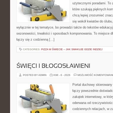
użytecznymi poradami. To z
które szukają pięknych kom
chcą lepiej zrozumieć znac
się wokół kwiatów do ślubu,
wyłącznie w tej tematyce, bo prowadzi także do tekstów edukacyj
sezonowości, trwałości i sposobach komponowania. To miejsce dl
łączy się z codzienną […]
CATEGORIES:
PIZZA W ŚWIECIE – JAK SMAKUJE GDZIE INDZIEJ
ŚWIĘCI I BŁOGOSŁAWIENI
POSTED BY ADMIN
KWI - 6 - 2026
MOŻLIWOŚĆ KOMENTOWAN
Portal duchowy skierowany 
łączy powszednie doświadc
zakątek internetowy, w któr
oderwana od rzeczywistośc
codziennych relacjach, w 