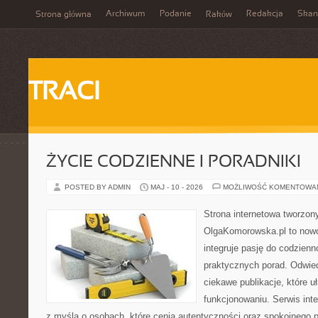
Archiwum
Podanie
Redakcja
Skan
Strona główna
Raków
TRACI
ŻYCIE CODZIENNE I PORADNIKI
POSTED BY ADMIN
MAJ - 10 - 2026
MOŻLIWOŚĆ KOMENTOWA
Strona internetowa tworzon
OlgaKomorowska.pl to nowo
integruje pasję do codzienno
praktycznych porad. Odwie
ciekawe publikacje, które 
funkcjonowaniu. Serwis int
z myślą o osobach, które cenią autentyczności oraz spokojnego 