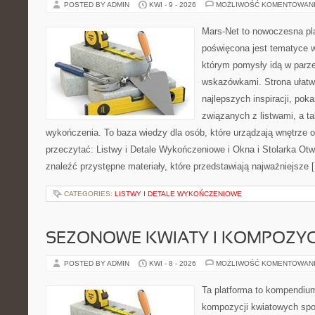
POSTED BY ADMIN
KWI - 9 - 2026
MOŻLIWOŚĆ KOMENTOWAN
Mars-Net to nowoczesna pla
poświęcona jest tematyce wn
którym pomysły idą w parz
wskazówkami. Strona ułatw
najlepszych inspiracji, pok
związanych z listwami, a t
wykończenia. To baza wiedzy dla osób, które urządzają wnętrze 
przeczytać: Listwy i Detale Wykończeniowe i Okna i Stolarka Ot
znaleźć przystępne materiały, które przedstawiają najważniejsze 
CATEGORIES:
LISTWY I DETALE WYKOŃCZENIOWE
SEZONOWE KWIATY I KOMPOZYC
POSTED BY ADMIN
KWI - 8 - 2026
MOŻLIWOŚĆ KOMENTOWAN
Ta platforma to kompendium
kompozycji kwiatowych spo