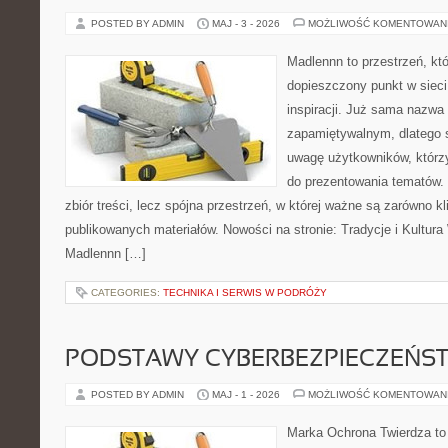
POSTED BY ADMIN
MAJ - 3 - 2026
MOŻLIWOŚĆ KOMENTOWAN
Madlennn to przestrzeń, kt
dopieszczony punkt w sieci
inspiracji. Już sama nazwa
zapamiętywalnym, dlatego 
uwagę użytkowników, którzy
do prezentowania tematów. 
zbiór treści, lecz spójna przestrzeń, w której ważne są zarówno kl
publikowanych materiałów. Nowości na stronie: Tradycje i Kultura 
Madlennn […]
CATEGORIES:
TECHNIKA I SERWIS W PODRÓŻY
PODSTAWY CYBERBEZPIECZEŃS
POSTED BY ADMIN
MAJ - 1 - 2026
MOŻLIWOŚĆ KOMENTOWAN
Marka Ochrona Twierdza to 