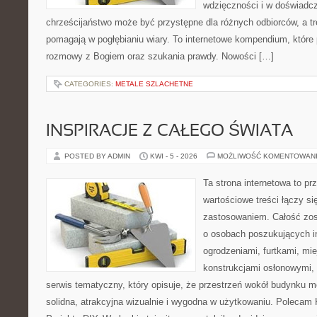
wdzięczności i w doświadcz
chrześcijaństwo może być przystępne dla różnych odbiorców, a tr
pomagają w pogłębianiu wiary. To internetowe kompendium, które p
rozmowy z Bogiem oraz szukania prawdy. Nowości […]
CATEGORIES:
METALE SZLACHETNE
INSPIRACJE Z CAŁEGO ŚWIATA
POSTED BY ADMIN
KWI - 5 - 2026
MOŻLIWOŚĆ KOMENTOWAN
Ta strona internetowa to pr
wartościowe treści łączy s
zastosowaniem. Całość zos
o osobach poszukujących in
ogrodzeniami, furtkami, mi
konstrukcjami osłonowymi, 
serwis tematyczny, który opisuje, że przestrzeń wokół budynku 
solidna, atrakcyjna wizualnie i wygodna w użytkowaniu. Polecam