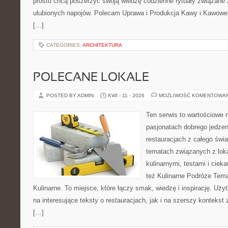
prostu chcą poszerzyć swoją wiedzę codzienne rytuały związane
ulubionych napojów. Polecam Uprawa i Produkcja Kawy i Kawowe
[…]
CATEGORIES:
ARCHITEKTURA
POLECANE LOKALE
POSTED BY ADMIN
KWI - 11 - 2026
MOŻLIWOŚĆ KOMENTOWA
Ten serwis to wartościowe 
pasjonatach dobrego jedzeni
restauracjach z całego świa
tematach związanych z lok
kulinarnymi, testami i cie
też Kulinarne Podróże Tema
Kulinarne. To miejsce, które łączy smak, wiedzę i inspirację. Uż
na interesujące teksty o restauracjach, jak i na szerszy kontekst
[…]