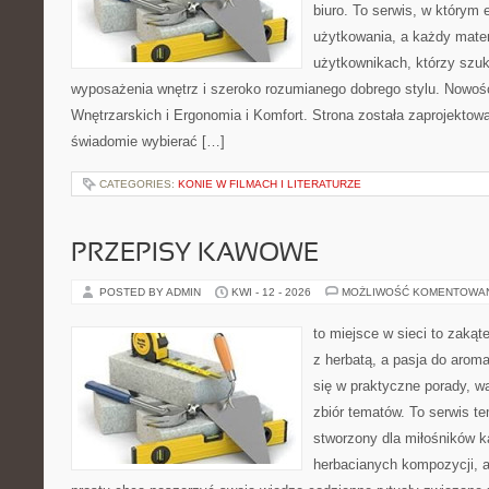
biuro. To serwis, w którym 
użytkowania, a każdy mater
użytkownikach, którzy szuk
wyposażenia wnętrz i szeroko rozumianego dobrego stylu. Nowośc
Wnętrzarskich i Ergonomia i Komfort. Strona została zaprojektow
świadomie wybierać […]
CATEGORIES:
KONIE W FILMACH I LITERATURZE
PRZEPISY KAWOWE
POSTED BY ADMIN
KWI - 12 - 2026
MOŻLIWOŚĆ KOMENTOWA
to miejsce w sieci to zakąt
z herbatą, a pasja do arom
się w praktyczne porady, wa
zbiór tematów. To serwis te
stworzony dla miłośników 
herbacianych kompozycji, a 