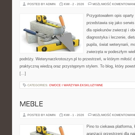
POSTED BY ADMIN
KWI - 2 - 2026
MOŻLIWOŚĆ KOMENTOWAN
Przygotowałem opis oparty 
przedstawia się jako serwis
dla opiekunów zwierząt i ob
diagnostyka i leczenie, diet
pupila, świat weterynarii, m
zwierzęta w podeszłym wie
podróży. Weterynarzkrotoszyn.pl to przestrzeń, w którym miłość d
praktyczną wiedzą oraz przystępnym stylem. To blog, który powst
[…]
CATEGORIES:
OWOCE I WARZYWA EKSKLUZYWNE
MEBLE
POSTED BY ADMIN
KWI - 1 - 2026
MOŻLIWOŚĆ KOMENTOWAN
Pino to ciekawa platforma, 
aranżacji przestrzeni dla n