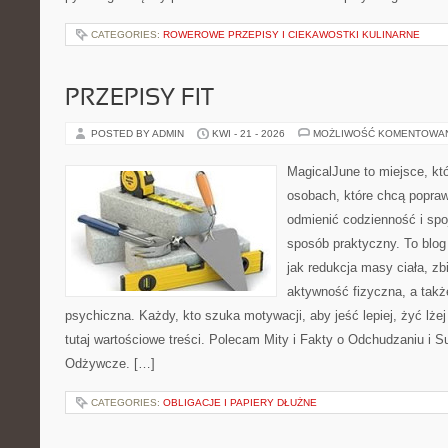
CATEGORIES:
ROWEROWE PRZEPISY I CIEKAWOSTKI KULINARNE
PRZEPISY FIT
POSTED BY ADMIN
KWI - 21 - 2026
MOŻLIWOŚĆ KOMENTOWA
MagicalJune to miejsce, kt
osobach, które chcą popra
odmienić codzienność i spo
sposób praktyczny. To blo
jak redukcja masy ciała, z
aktywność fizyczna, a takż
psychiczna. Każdy, kto szuka motywacji, aby jeść lepiej, żyć lżej 
tutaj wartościowe treści. Polecam Mity i Fakty o Odchudzaniu i Su
Odżywcze. […]
CATEGORIES:
OBLIGACJE I PAPIERY DŁUŻNE