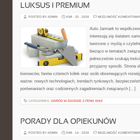
LUKSUS I PREMIUM
POSTED BY ADMIN
KWI - 20 - 2026
MOŻLIWOŚĆ KOMENTOWA
Auto Jarmark to współczesn
interesują się światem sa
tworzone z myślą o czyteln
bieżąco w tematach związa
jednocześnie szukają treśc
przyjazny sposób. Strona sk
kierowców, fanów czterech kółek oraz osób obserwujących rozwój
ważne: nowych technologiach, trendach rynkowych, bezpieczeństwi
porównaniach oraz codziennych zagadnieniach związanych […]
CATEGORIES:
OGRÓD W ZGODZIE Z FENG SHUI
PORADY DLA OPIEKUNÓW
POSTED BY ADMIN
KWI - 14 - 2026
MOŻLIWOŚĆ KOMENTOWA