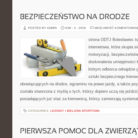
BEZPIECZEŃSTWO NA DRODZE
POSTED BY ADMIN
KWI - 3 - 2026
MOŻLIWOŚĆ KOMENTOWAN
strona ODTJ Bolesławiec to
internetowa, która skupia s
motoryzacji, bezpieczeństw
doskonalenia umiejętności k
którym odbiorca odnajdzie 
sztuki bezpiecznego kierow
obowiązujących na drodze, egzaminu na prawo jazdy, a także psyc
została stworzona z myślą o tych, którzy dopiero uczą się jeździ
posiadających już staż za kierownicą, którzy zamierzają systema
CATEGORIES:
LEGINSY I BIELIZNA SPORTOWA
PIERWSZA POMOC DLA ZWIERZĄ