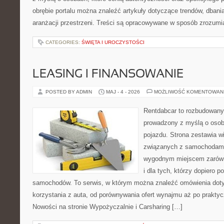
obrębie portalu można znaleźć artykuły dotyczące trendów, dbania
aranżacji przestrzeni. Treści są opracowywane w sposób zrozumia
CATEGORIES:
ŚWIĘTA I UROCZYSTOŚCI
LEASING I FINANSOWANIE
POSTED BY ADMIN
MAJ - 4 - 2026
MOŻLIWOŚĆ KOMENTOWAN
Rentdabcar to rozbudowany 
prowadzony z myślą o osob
pojazdu. Strona zestawia w
związanych z samochodami
wygodnym miejscem zarówno
i dla tych, którzy dopiero 
samochodów. To serwis, w którym można znaleźć omówienia dot
korzystania z auta, od porównywania ofert wynajmu aż po prakty
Nowości na stronie Wypożyczalnie i Carsharing […]