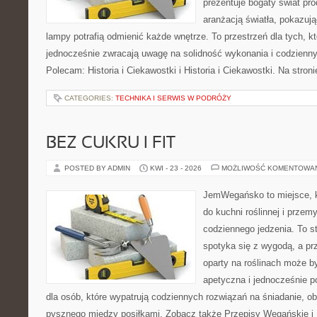
prezentuje bogaty świat pr
aranżacją światła, pokazuj
lampy potrafią odmienić każde wnętrze. To przestrzeń dla tych, kt
jednocześnie zwracają uwagę na solidność wykonania i codzienny
Polecam: Historia i Ciekawostki i Historia i Ciekawostki. Na stro
CATEGORIES:
TECHNIKA I SERWIS W PODRÓŻY
BEZ CUKRU I FIT
POSTED BY ADMIN
KWI - 23 - 2026
MOŻLIWOŚĆ KOMENTOWA
JemWegańsko to miejsce, kt
do kuchni roślinnej i przem
codziennego jedzenia. To st
spotyka się z wygodą, a prz
oparty na roślinach może by
apetyczna i jednocześnie po
dla osób, które wypatrują codziennych rozwiązań na śniadanie, ob
pysznego między posiłkami. Zobacz także Przepisy Wegańskie i D