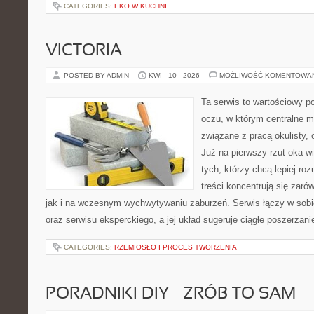
CATEGORIES:
EKO W KUCHNI
VICTORIA
POSTED BY ADMIN
KWI - 10 - 2026
MOŻLIWOŚĆ KOMENTOWA
Ta serwis to wartościowy p
oczu, w którym centralne m
związane z pracą okulisty, 
Już na pierwszy rzut oka wid
tych, którzy chcą lepiej ro
treści koncentrują się zaró
jak i na wczesnym wychwytywaniu zaburzeń. Serwis łączy w sobi
oraz serwisu eksperckiego, a jej układ sugeruje ciągłe poszerzan
CATEGORIES:
RZEMIOSŁO I PROCES TWORZENIA
PORADNIKI DIY – ZRÓB TO SAM