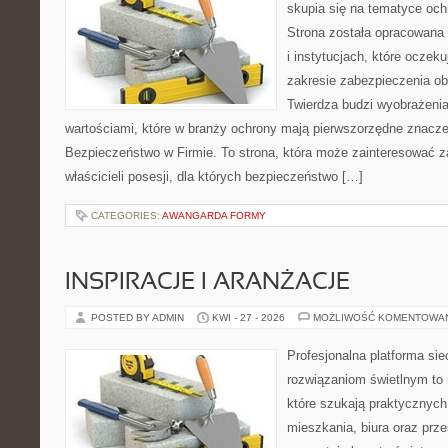
skupia się na tematyce oc
Strona została opracowana 
i instytucjach, które oczeku
zakresie zabezpieczenia o
Twierdza budzi wyobrażenia
wartościami, które w branży ochrony mają pierwszorzędne znacze
Bezpieczeństwo w Firmie. To strona, która może zainteresować za
właścicieli posesji, dla których bezpieczeństwo […]
CATEGORIES:
AWANGARDA FORMY
INSPIRACJE I ARANŻACJE
POSTED BY ADMIN
KWI - 27 - 2026
MOŻLIWOŚĆ KOMENTOWA
Profesjonalna platforma si
rozwiązaniom świetlnym to 
które szukają praktycznych 
mieszkania, biura oraz prz