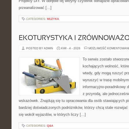
Projekty DIY. W obrębie tej witryny czytelnik odnajdzie opracowan
przeanalizować […]
CATEGORIES:
MUZYKA
EKOTURYSTYKA I ZRÓWNOWAŻ
POSTED BY ADMIN
KWI - 4 - 2026
MOŻLIWOŚĆ KOMENTOWAN
To serwis zostało stworzon
kochających wolność, które 
wtedy, gdy mogą ruszyć prz
wyruszyć w trasę mobilny
informacyjno-poradnikowy dl
z przyrodą, ale jednocześn
wskazówek. Znajdują się tu opracowania dla osób stawiających pi
bardziej doświadczonych podróżników, którzy chcą stale rozwijać
się wokół wyjazdów, w których liczy […]
CATEGORIES:
Q&A