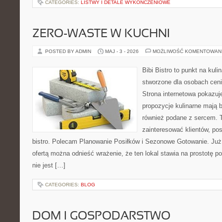
CATEGORIES:
LISTWY I DETALE WYKOŃCZENIOWE
ZERO-WASTE W KUCHNI
POSTED BY ADMIN
MAJ - 3 - 2026
MOŻLIWOŚĆ KOMENTOWAN
Bibi Bistro to punkt na kuli
stworzone dla osobach cen
Strona internetowa pokazuj
propozycje kulinarne mają 
również podane z sercem. T
zainteresować klientów, p
bistro. Polecam Planowanie Posiłków i Sezonowe Gotowanie. Już
ofertą można odnieść wrażenie, że ten lokal stawia na prostotę p
nie jest […]
CATEGORIES:
BLOG
DOM I GOSPODARSTWO