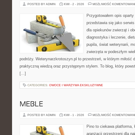
POSTED BY ADMIN
KWI - 2 - 2026
MOŻLIWOŚĆ KOMENTOWAN
Przygotowałem opis oparty 
przedstawia się jako serwis
dla opiekunów zwierząt i ob
diagnostyka i leczenie, diet
pupila, świat weterynarii, m
zwierzęta w podeszłym wie
podróży. Weterynarzkrotoszyn.pl to przestrzeń, w którym miłość d
praktyczną wiedzą oraz przystępnym stylem. To blog, który powst
[…]
CATEGORIES:
OWOCE I WARZYWA EKSKLUZYWNE
MEBLE
POSTED BY ADMIN
KWI - 1 - 2026
MOŻLIWOŚĆ KOMENTOWAN
Pino to ciekawa platforma, 
aranżacji przestrzeni dla n