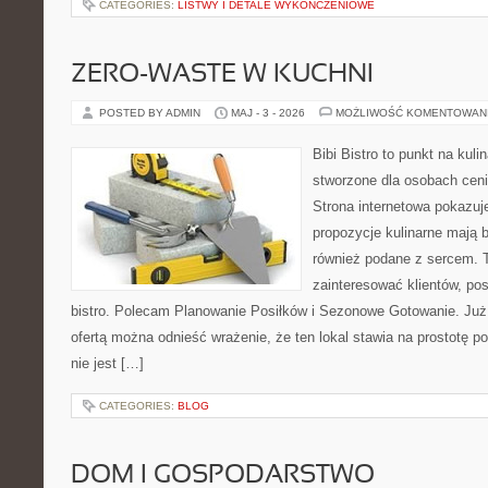
CATEGORIES:
LISTWY I DETALE WYKOŃCZENIOWE
ZERO-WASTE W KUCHNI
POSTED BY ADMIN
MAJ - 3 - 2026
MOŻLIWOŚĆ KOMENTOWAN
Bibi Bistro to punkt na kuli
stworzone dla osobach cen
Strona internetowa pokazuj
propozycje kulinarne mają 
również podane z sercem. T
zainteresować klientów, p
bistro. Polecam Planowanie Posiłków i Sezonowe Gotowanie. Już
ofertą można odnieść wrażenie, że ten lokal stawia na prostotę p
nie jest […]
CATEGORIES:
BLOG
DOM I GOSPODARSTWO