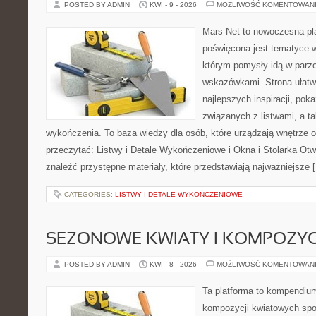
POSTED BY ADMIN
KWI - 9 - 2026
MOŻLIWOŚĆ KOMENTOWAN
Mars-Net to nowoczesna pla
poświęcona jest tematyce wn
którym pomysły idą w parz
wskazówkami. Strona ułatw
najlepszych inspiracji, pok
związanych z listwami, a t
wykończenia. To baza wiedzy dla osób, które urządzają wnętrze 
przeczytać: Listwy i Detale Wykończeniowe i Okna i Stolarka Ot
znaleźć przystępne materiały, które przedstawiają najważniejsze 
CATEGORIES:
LISTWY I DETALE WYKOŃCZENIOWE
SEZONOWE KWIATY I KOMPOZYC
POSTED BY ADMIN
KWI - 8 - 2026
MOŻLIWOŚĆ KOMENTOWAN
Ta platforma to kompendium
kompozycji kwiatowych spo