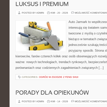
LUKSUS I PREMIUM
POSTED BY ADMIN
KWI - 20 - 2026
MOŻLIWOŚĆ KOMENTOWA
Auto Jarmark to współczesn
interesują się światem sa
tworzone z myślą o czyteln
bieżąco w tematach związa
jednocześnie szukają treśc
przyjazny sposób. Strona sk
kierowców, fanów czterech kółek oraz osób obserwujących rozwój
ważne: nowych technologiach, trendach rynkowych, bezpieczeństwi
porównaniach oraz codziennych zagadnieniach związanych […]
CATEGORIES:
OGRÓD W ZGODZIE Z FENG SHUI
PORADY DLA OPIEKUNÓW
POSTED BY ADMIN
KWI - 14 - 2026
MOŻLIWOŚĆ KOMENTOWA