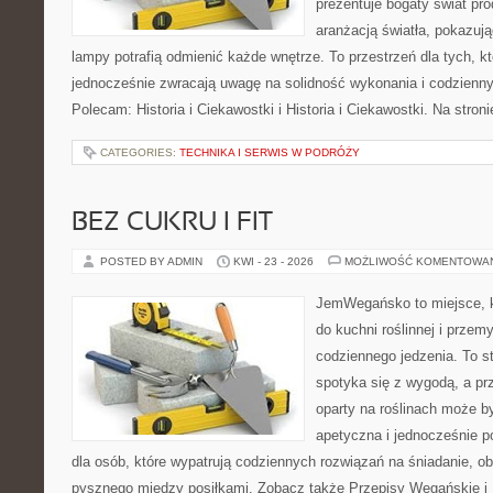
prezentuje bogaty świat pr
aranżacją światła, pokazuj
lampy potrafią odmienić każde wnętrze. To przestrzeń dla tych, kt
jednocześnie zwracają uwagę na solidność wykonania i codzienny
Polecam: Historia i Ciekawostki i Historia i Ciekawostki. Na stro
CATEGORIES:
TECHNIKA I SERWIS W PODRÓŻY
BEZ CUKRU I FIT
POSTED BY ADMIN
KWI - 23 - 2026
MOŻLIWOŚĆ KOMENTOWA
JemWegańsko to miejsce, kt
do kuchni roślinnej i przem
codziennego jedzenia. To st
spotyka się z wygodą, a prz
oparty na roślinach może by
apetyczna i jednocześnie po
dla osób, które wypatrują codziennych rozwiązań na śniadanie, ob
pysznego między posiłkami. Zobacz także Przepisy Wegańskie i D