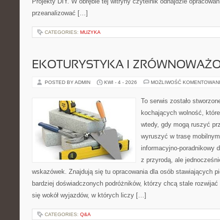
Projekty DIY. W obrębie tej witryny czytelnik odnajdzie opracowan
przeanalizować […]
CATEGORIES:
MUZYKA
EKOTURYSTYKA I ZRÓWNOWAŻ
POSTED BY ADMIN
KWI - 4 - 2026
MOŻLIWOŚĆ KOMENTOWAN
To serwis zostało stworzon
kochających wolność, które 
wtedy, gdy mogą ruszyć prz
wyruszyć w trasę mobilny
informacyjno-poradnikowy dl
z przyrodą, ale jednocześn
wskazówek. Znajdują się tu opracowania dla osób stawiających pi
bardziej doświadczonych podróżników, którzy chcą stale rozwijać
się wokół wyjazdów, w których liczy […]
CATEGORIES:
Q&A