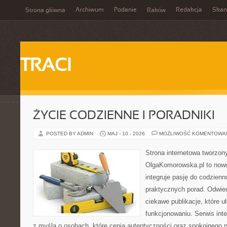
Archiwum
Podanie
Redakcja
Skan
Strona główna
Raków
TRACI
ŻYCIE CODZIENNE I PORADNIKI
POSTED BY ADMIN
MAJ - 10 - 2026
MOŻLIWOŚĆ KOMENTOWA
Strona internetowa tworzon
OlgaKomorowska.pl to nowo
integruje pasję do codzienno
praktycznych porad. Odwie
ciekawe publikacje, które 
funkcjonowaniu. Serwis int
z myślą o osobach, które cenią autentyczności oraz spokojnego 