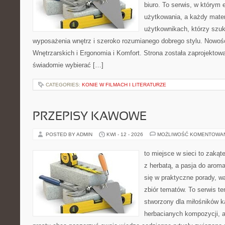
biuro. To serwis, w którym 
użytkowania, a każdy mater
użytkownikach, którzy szuk
wyposażenia wnętrz i szeroko rozumianego dobrego stylu. Nowośc
Wnętrzarskich i Ergonomia i Komfort. Strona została zaprojektow
świadomie wybierać […]
CATEGORIES:
KONIE W FILMACH I LITERATURZE
PRZEPISY KAWOWE
POSTED BY ADMIN
KWI - 12 - 2026
MOŻLIWOŚĆ KOMENTOWA
to miejsce w sieci to zakąt
z herbatą, a pasja do arom
się w praktyczne porady, wa
zbiór tematów. To serwis te
stworzony dla miłośników 
herbacianych kompozycji, a 