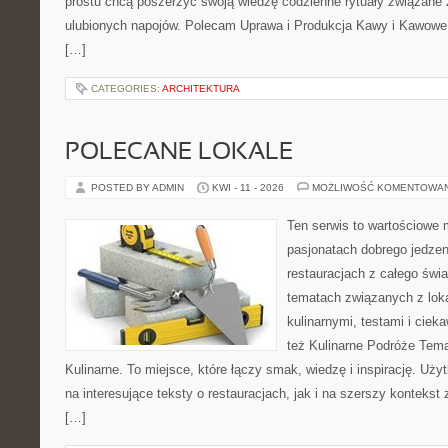
prostu chcą poszerzyć swoją wiedzę codzienne rytuały związane
ulubionych napojów. Polecam Uprawa i Produkcja Kawy i Kawowe
[…]
CATEGORIES:
ARCHITEKTURA
POLECANE LOKALE
POSTED BY ADMIN
KWI - 11 - 2026
MOŻLIWOŚĆ KOMENTOWA
Ten serwis to wartościowe 
pasjonatach dobrego jedzeni
restauracjach z całego świa
tematach związanych z lok
kulinarnymi, testami i cie
też Kulinarne Podróże Tema
Kulinarne. To miejsce, które łączy smak, wiedzę i inspirację. Uż
na interesujące teksty o restauracjach, jak i na szerszy kontekst
[…]