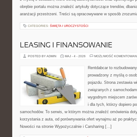
obrębie portalu można znaleźć artykuły dotyczące trendów, dbania
aranżacji przestrzeni. Treści są opracowywane w sposób zrozumia
CATEGORIES:
ŚWIĘTA I UROCZYSTOŚCI
LEASING I FINANSOWANIE
POSTED BY ADMIN
MAJ - 4 - 2026
MOŻLIWOŚĆ KOMENTOWAN
Rentdabcar to rozbudowany 
prowadzony z myślą o osob
pojazdu. Strona zestawia w
związanych z samochodami
wygodnym miejscem zarówno
i dla tych, którzy dopiero 
samochodów. To serwis, w którym można znaleźć omówienia dot
korzystania z auta, od porównywania ofert wynajmu aż po prakty
Nowości na stronie Wypożyczalnie i Carsharing […]