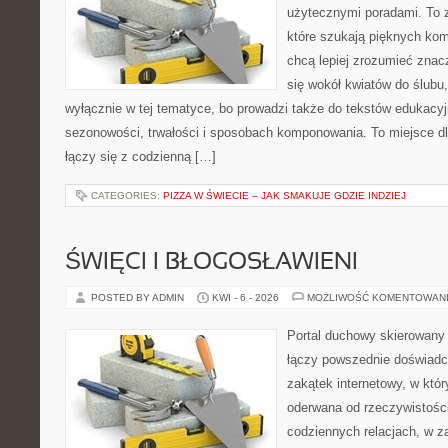
użytecznymi poradami. To z
które szukają pięknych kom
chcą lepiej zrozumieć znac
się wokół kwiatów do ślubu,
wyłącznie w tej tematyce, bo prowadzi także do tekstów edukacyj
sezonowości, trwałości i sposobach komponowania. To miejsce dl
łączy się z codzienną […]
CATEGORIES:
PIZZA W ŚWIECIE – JAK SMAKUJE GDZIE INDZIEJ
ŚWIĘCI I BŁOGOSŁAWIENI
POSTED BY ADMIN
KWI - 6 - 2026
MOŻLIWOŚĆ KOMENTOWAN
Portal duchowy skierowany 
łączy powszednie doświadc
zakątek internetowy, w któr
oderwana od rzeczywistośc
codziennych relacjach, w 