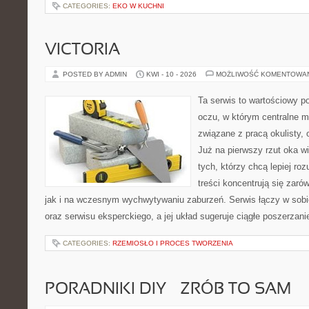
CATEGORIES:
EKO W KUCHNI
VICTORIA
POSTED BY ADMIN
KWI - 10 - 2026
MOŻLIWOŚĆ KOMENTOWA
Ta serwis to wartościowy p
oczu, w którym centralne m
związane z pracą okulisty, 
Już na pierwszy rzut oka wid
tych, którzy chcą lepiej ro
treści koncentrują się zaró
jak i na wczesnym wychwytywaniu zaburzeń. Serwis łączy w sobi
oraz serwisu eksperckiego, a jej układ sugeruje ciągłe poszerzan
CATEGORIES:
RZEMIOSŁO I PROCES TWORZENIA
PORADNIKI DIY – ZRÓB TO SAM