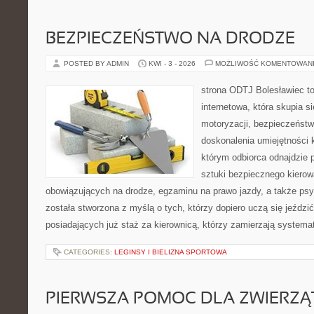
BEZPIECZEŃSTWO NA DRODZE
POSTED BY ADMIN
KWI - 3 - 2026
MOŻLIWOŚĆ KOMENTOWAN
strona ODTJ Bolesławiec to
internetowa, która skupia s
motoryzacji, bezpieczeństw
doskonalenia umiejętności k
którym odbiorca odnajdzie 
sztuki bezpiecznego kierow
obowiązujących na drodze, egzaminu na prawo jazdy, a także psyc
została stworzona z myślą o tych, którzy dopiero uczą się jeździ
posiadających już staż za kierownicą, którzy zamierzają systema
CATEGORIES:
LEGINSY I BIELIZNA SPORTOWA
PIERWSZA POMOC DLA ZWIERZĄ