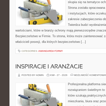
skupia się na tematyce oc
Strona została opracowana 
i instytucjach, które oczeku
zakresie zabezpieczenia o
Twierdza budzi wyobrażenia
wartościami, które w branży ochrony mają pierwszorzędne znacze
Bezpieczeństwo w Firmie. To strona, która może zainteresować za
właścicieli posesji, dla których bezpieczeństwo […]
CATEGORIES:
AWANGARDA FORMY
INSPIRACJE I ARANŻACJE
POSTED BY ADMIN
KWI - 27 - 2026
MOŻLIWOŚĆ KOMENTOWA
Profesjonalna platforma si
rozwiązaniom świetlnym to 
które szukają praktycznych 
mieszkania, biura oraz prz