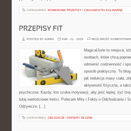
CATEGORIES:
ROWEROWE PRZEPISY I CIEKAWOSTKI KULINARNE
PRZEPISY FIT
POSTED BY ADMIN
KWI - 21 - 2026
MOŻLIWOŚĆ KOMENTOWA
MagicalJune to miejsce, kt
osobach, które chcą popra
odmienić codzienność i spo
sposób praktyczny. To blo
jak redukcja masy ciała, z
aktywność fizyczna, a takż
psychiczna. Każdy, kto szuka motywacji, aby jeść lepiej, żyć lżej 
tutaj wartościowe treści. Polecam Mity i Fakty o Odchudzaniu i Su
Odżywcze. […]
CATEGORIES:
OBLIGACJE I PAPIERY DŁUŻNE