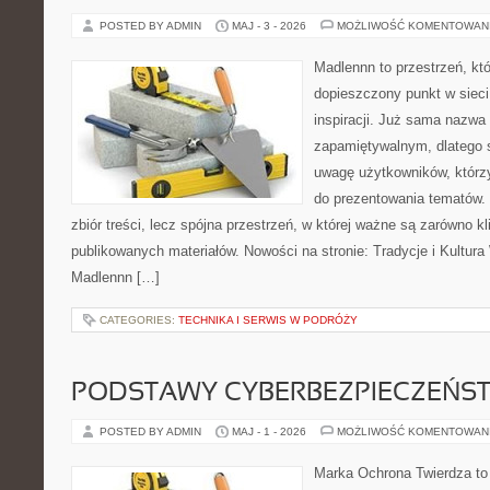
POSTED BY ADMIN
MAJ - 3 - 2026
MOŻLIWOŚĆ KOMENTOWAN
Madlennn to przestrzeń, kt
dopieszczony punkt w sieci
inspiracji. Już sama nazwa
zapamiętywalnym, dlatego 
uwagę użytkowników, którzy
do prezentowania tematów. 
zbiór treści, lecz spójna przestrzeń, w której ważne są zarówno kl
publikowanych materiałów. Nowości na stronie: Tradycje i Kultura 
Madlennn […]
CATEGORIES:
TECHNIKA I SERWIS W PODRÓŻY
PODSTAWY CYBERBEZPIECZEŃS
POSTED BY ADMIN
MAJ - 1 - 2026
MOŻLIWOŚĆ KOMENTOWAN
Marka Ochrona Twierdza to 