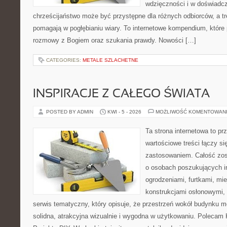
wdzięczności i w doświadcz
chrześcijaństwo może być przystępne dla różnych odbiorców, a tr
pomagają w pogłębianiu wiary. To internetowe kompendium, które p
rozmowy z Bogiem oraz szukania prawdy. Nowości […]
CATEGORIES:
METALE SZLACHETNE
INSPIRACJE Z CAŁEGO ŚWIATA
POSTED BY ADMIN
KWI - 5 - 2026
MOŻLIWOŚĆ KOMENTOWAN
Ta strona internetowa to pr
wartościowe treści łączy s
zastosowaniem. Całość zos
o osobach poszukujących in
ogrodzeniami, furtkami, mi
konstrukcjami osłonowymi, 
serwis tematyczny, który opisuje, że przestrzeń wokół budynku 
solidna, atrakcyjna wizualnie i wygodna w użytkowaniu. Polecam