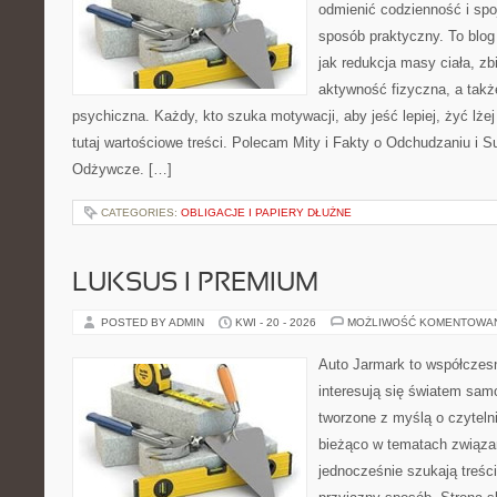
odmienić codzienność i spo
sposób praktyczny. To blo
jak redukcja masy ciała, z
aktywność fizyczna, a takż
psychiczna. Każdy, kto szuka motywacji, aby jeść lepiej, żyć lżej 
tutaj wartościowe treści. Polecam Mity i Fakty o Odchudzaniu i Su
Odżywcze. […]
CATEGORIES:
OBLIGACJE I PAPIERY DŁUŻNE
LUKSUS I PREMIUM
POSTED BY ADMIN
KWI - 20 - 2026
MOŻLIWOŚĆ KOMENTOWA
Auto Jarmark to współczesn
interesują się światem sa
tworzone z myślą o czyteln
bieżąco w tematach związa
jednocześnie szukają treśc