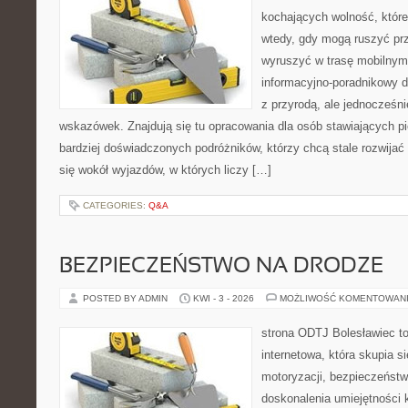
kochających wolność, które 
wtedy, gdy mogą ruszyć prz
wyruszyć w trasę mobilny
informacyjno-poradnikowy dl
z przyrodą, ale jednocześn
wskazówek. Znajdują się tu opracowania dla osób stawiających pi
bardziej doświadczonych podróżników, którzy chcą stale rozwijać
się wokół wyjazdów, w których liczy […]
CATEGORIES:
Q&A
BEZPIECZEŃSTWO NA DRODZE
POSTED BY ADMIN
KWI - 3 - 2026
MOŻLIWOŚĆ KOMENTOWAN
strona ODTJ Bolesławiec to
internetowa, która skupia s
motoryzacji, bezpieczeństw
doskonalenia umiejętności k