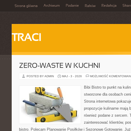
Archiwum
Podanie
Redakcja
Skan
Strona główna
Raków
TRACI
ZERO-WASTE W KUCHNI
POSTED BY ADMIN
MAJ - 3 - 2026
MOŻLIWOŚĆ KOMENTOWAN
Bibi Bistro to punkt na kuli
stworzone dla osobach cen
Strona internetowa pokazuj
propozycje kulinarne mają 
również podane z sercem. T
zainteresować klientów, p
bistro. Polecam Planowanie Posiłków i Sezonowe Gotowanie. Już