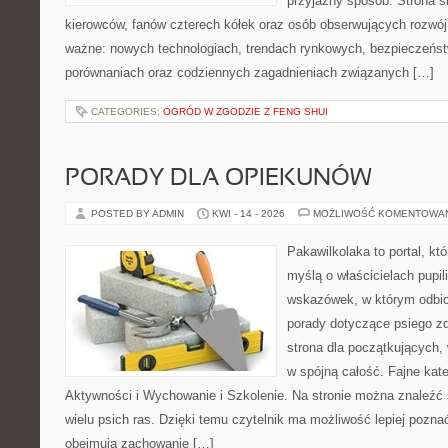
przyjazny sposób. Strona sk
kierowców, fanów czterech kółek oraz osób obserwujących rozwój
ważne: nowych technologiach, trendach rynkowych, bezpieczeństwi
porównaniach oraz codziennych zagadnieniach związanych […]
CATEGORIES:
OGRÓD W ZGODZIE Z FENG SHUI
PORADY DLA OPIEKUNÓW
POSTED BY ADMIN
KWI - 14 - 2026
MOŻLIWOŚĆ KOMENTOWA
Pakawilkolaka to portal, kt
myślą o właścicielach pupil
wskazówek, w którym odbio
porady dotyczące psiego zd
strona dla początkujących, 
w spójną całość. Fajne kate
Aktywności i Wychowanie i Szkolenie. Na stronie można znaleźć
wielu psich ras. Dzięki temu czytelnik ma możliwość lepiej pozna
obejmują zachowanie […]