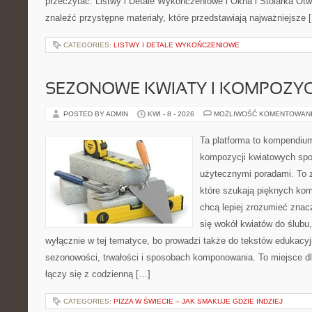
przeczytać: Listwy i Detale Wykończeniowe i Okna i Stolarka Ot
znaleźć przystępne materiały, które przedstawiają najważniejsze 
CATEGORIES:
LISTWY I DETALE WYKOŃCZENIOWE
SEZONOWE KWIATY I KOMPOZYC
POSTED BY ADMIN
KWI - 8 - 2026
MOŻLIWOŚĆ KOMENTOWAN
Ta platforma to kompendium
kompozycji kwiatowych spo
użytecznymi poradami. To z
które szukają pięknych kom
chcą lepiej zrozumieć znac
się wokół kwiatów do ślubu,
wyłącznie w tej tematyce, bo prowadzi także do tekstów edukacyj
sezonowości, trwałości i sposobach komponowania. To miejsce dl
łączy się z codzienną […]
CATEGORIES:
PIZZA W ŚWIECIE – JAK SMAKUJE GDZIE INDZIEJ