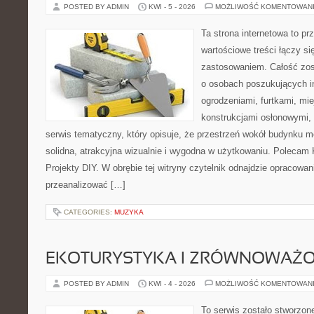
POSTED BY ADMIN
KWI - 5 - 2026
MOŻLIWOŚĆ KOMENTOWAN
Ta strona internetowa to pr
wartościowe treści łączy s
zastosowaniem. Całość zos
o osobach poszukujących in
ogrodzeniami, furtkami, mi
konstrukcjami osłonowymi, 
serwis tematyczny, który opisuje, że przestrzeń wokół budynku 
solidna, atrakcyjna wizualnie i wygodna w użytkowaniu. Polecam
Projekty DIY. W obrębie tej witryny czytelnik odnajdzie opracowan
przeanalizować […]
CATEGORIES:
MUZYKA
EKOTURYSTYKA I ZRÓWNOWAŻ
POSTED BY ADMIN
KWI - 4 - 2026
MOŻLIWOŚĆ KOMENTOWAN
To serwis zostało stworzon