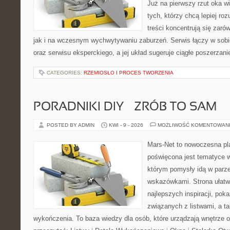
Już na pierwszy rzut oka wid
tych, którzy chcą lepiej ro
treści koncentrują się zaró
jak i na wczesnym wychwytywaniu zaburzeń. Serwis łączy w sobi
oraz serwisu eksperckiego, a jej układ sugeruje ciągłe poszerzan
CATEGORIES:
RZEMIOSŁO I PROCES TWORZENIA
PORADNIKI DIY – ZRÓB TO SAM
POSTED BY ADMIN
KWI - 9 - 2026
MOŻLIWOŚĆ KOMENTOWAN
Mars-Net to nowoczesna pla
poświęcona jest tematyce wn
którym pomysły idą w parz
wskazówkami. Strona ułatw
najlepszych inspiracji, pok
związanych z listwami, a t
wykończenia. To baza wiedzy dla osób, które urządzają wnętrze 