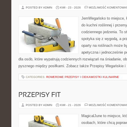
POSTED BY ADMIN
KWI - 23 - 2026
MOŻLIWOŚĆ KOMENTOWA
JemWegańsko to miejsce, kt
do kuchni roślinnej i przem
codziennego jedzenia. To st
spotyka się z wygodą, a prz
oparty na roślinach może by
apetyczna i jednocześnie po
dla osób, które wypatrują codziennych rozwiązań na śniadanie, ob
pysznego między posiłkami. Zobacz także Przepisy Wegańskie i D
CATEGORIES:
ROWEROWE PRZEPISY I CIEKAWOSTKI KULINARNE
PRZEPISY FIT
POSTED BY ADMIN
KWI - 21 - 2026
MOŻLIWOŚĆ KOMENTOWA
MagicalJune to miejsce, kt
osobach, które chcą popra