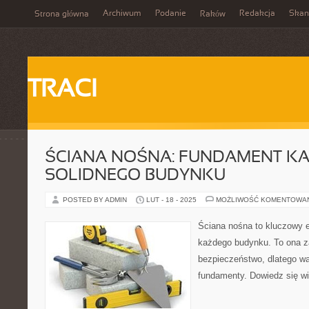
Archiwum
Podanie
Redakcja
Skan
Strona główna
Raków
TRACI
ŚCIANA NOŚNA: FUNDAMENT K
SOLIDNEGO BUDYNKU
POSTED BY ADMIN
LUT - 18 - 2025
MOŻLIWOŚĆ KOMENTOWA
Ściana nośna to kluczowy 
każdego budynku. To ona za
bezpieczeństwo, dlatego wa
fundamenty. Dowiedz się w